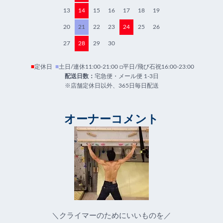
13
14
15
16
17
18
19
20
21
22
23
24
25
26
27
28
29
30
■
定休日
■
土日/連休11:00-21:00 □平日/飛び石祝16:00-23:00
配送日数：
宅急便・メール便 1-3日
※店舗定休日以外、365日毎日配送
オーナーコメント
＼クライマーのためにいいものを／