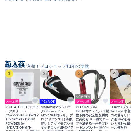
新入荷
国内最速で入荷！プロショップ13年の実績
1
2
3
4
×入荷待ち
メール便
予約もOK
メール便
メール便
△UP ATHLETE(ユーピ
MadRock(マッドロッ
PETZL(ペツル)
＋mofu(プラ
ーアスリート)
ク) Remora Pro
FREINO(フレイノ) ※懸
toe hook 
CAA5500+ELECTROLY
ADVANCED(レモラ プ
垂下降の安全性を劇的
コの愛らしい
TES SPORTS DRINK
ロ アドバンスト) ※限
に高める ※一瞬でロー
ク姿 ※やわ
POWDER for
定リミテッドモデル ※
プを通せる一体型ブレ
いと素朴な風
HYDRATION & T-
マッドロック最強XFラ
ーキングスパー ※ゲー
ール便対応