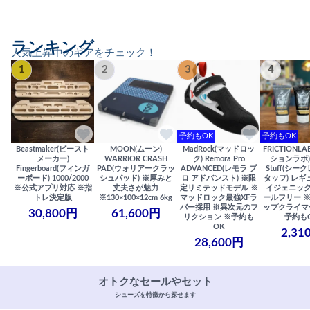
ランキング
人気上昇中のギアをチェック！
1
2
3
4
予約もOK
予約もOK
Beastmaker(ビースト
MOON(ムーン)
MadRock(マッドロッ
FRICTIONL
メーカー)
WARRIOR CRASH
ク) Remora Pro
ションラボ) S
Fingerboard(フィンガ
PAD(ウォリアークラッ
ADVANCED(レモラ プ
Stuff(シー
ーボード) 1000/2000
シュパッド) ※厚みと
ロ アドバンスト) ※限
タッフ) レギ
※公式アプリ対応 ※指
丈夫さが魅力
定リミテッドモデル ※
イジェニック
トレ決定版
※130×100×12cm 6kg
マッドロック最強XFラ
ールフリー 
バー採用 ※異次元のフ
ップクライマ
30,800円
61,600円
リクション ※予約も
予約も
OK
2,31
28,600円
オトクなセールやセット
シューズを特徴から探せます