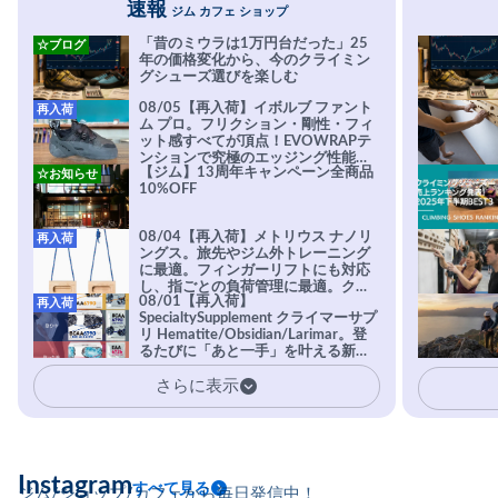
速報
ジム カフェ ショップ
「昔のミウラは1万円台だった」25
☆ブログ
年の価格変化から、今のクライミン
グシューズ選びを楽しむ
08/05【再入荷】イボルブ ファント
再入荷
ム プロ。フリクション・剛性・フィ
ット感すべてが頂点！EVOWRAPテ
ンションで究極のエッジング性能を
【ジム】13周年キャンペーン全商品
☆お知らせ
実現。進化系ラバーEvo-74はTRAX
10%OFF
を凌駕する粘着力で極小ホールドに
安心感。
08/04【再入荷】メトリウス ナノリ
再入荷
ングス。旅先やジム外トレーニング
に最適。フィンガーリフトにも対応
し、指ごとの負荷管理に最適。クラ
08/01【再入荷】
再入荷
イマーの指を本気で鍛えるギア。
SpecialtySupplement クライマーサプ
リ Hematite/Obsidian/Larimar。登
るたびに「あと一手」を叶える新習
慣。高強度・高頻度のトレーニング
さらに表示
に耐えられる体を目指すクライマー
に、圧倒的支持を受ける専用設計サ
プリ。
Instagram
すべて見る
ジム/ショップ/カフェから毎日発信中！