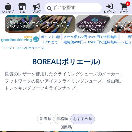
0
ショップ
ジム
ブログ
ログイン
カート
クライミングシューズ
チョーク ブラシ
クラッシュパッド
リードクラ
ボルダリングシューズ
チョークバッグ
ボルダリングマット
ロープクラ
ボルダーパッド
沢登
ポイント3倍
メール便199円 4980円で送料無料
初
8/31まで
宅急便498円～ 8980円で送料無料
+レビュ
トップ
BOREAL(ボリエール)
BOREAL(ボリエール)
良質のレザーを使用したクライミングシューズのメーカー。
フットワークの良いアイスクライミングシューズ、登山靴、
トレッキングブーツもラインナップ。
新着順
価格順
おすすめ順
3商品