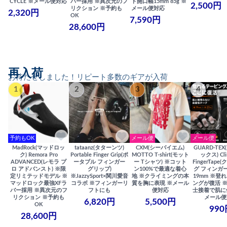
CYCLE ※メール便対応
バー採用 ※異次元のフ
ト開口幅15mm 85g ※
2,500円
リクション ※予約も
メール便対応
2,320円
OK
7,590円
28,600円
再入荷
お待たせしました！リピート多数のギアが入荷
1
2
3
4
予約もOK
メール便
メール便
MadRock(マッドロッ
tataanz(タターンツ)
CXM(シーバイエム)
GUARD-TE
ク) Remora Pro
Portable Finger Grip(ポ
MOTTO T-shirt(モット
ックス) Cli
ADVANCED(レモラ プ
ータブル フィンガー
ー Tシャツ) ※コット
FingerTap
ロ アドバンスト) ※限
グリップ)
ン100%で最適な着心
グ フィンガー
定リミテッドモデル ※
※JazzySport×関川愛音
地 ※クライミングの本
19mm ※登
マッドロック最強XFラ
コラボ ※フィンガーリ
質を胸に表現 ※メール
ングが復活 
バー採用 ※異次元のフ
フトにも
便対応
士接着で肌に
リクション ※予約も
メール便
6,820円
5,500円
OK
990
28,600円