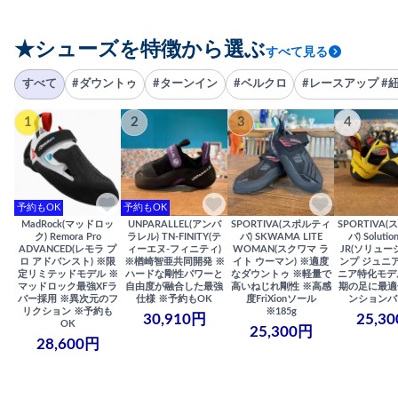
★シューズを特徴から選ぶ
すべて見る
すべて
#ダウントゥ
#ターンイン
#ベルクロ
#レースアップ #
1
2
3
4
予約もOK
予約もOK
MadRock(マッドロッ
UNPARALLEL(アンパ
SPORTIVA(スポルティ
SPORTIVA
ク) Remora Pro
ラレル) TN-FINITY(テ
バ) SKWAMA LITE
バ) Solutio
ADVANCED(レモラ プ
ィーエヌ-フィニティ)
WOMAN(スクワマ ラ
JR(ソリュー
ロ アドバンスト) ※限
※楢崎智亜共同開発 ※
イト ウーマン) ※適度
ンプ ジュニア
定リミテッドモデル ※
ハードな剛性パワーと
なダウントゥ ※軽量で
ニア特化モデ
マッドロック最強XFラ
自由度が融合した最強
高いねじれ剛性 ※高感
期の足に最適
バー採用 ※異次元のフ
仕様 ※予約もOK
度FriXionソール
ンションバ
リクション ※予約も
※185g
30,910円
25,3
OK
25,300円
28,600円