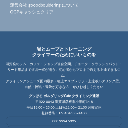
運営会社 gooodbouldering について
OGPキャッシュクリア
岩とムーブとトレーニング
クライマーのためにいいものを
滋賀発のジム・カフェ・ショップ複合空間。チョーク・クラッシュパッド・
リード用品まで道具一式が揃う。初心者からプロまで通える上達できるジ
ム。
クライミングシューズ国内最多・極上エスプレッソ・上達ボルダリング壁。
自然・挑戦・冒険が好きな方、ぜひお越しください
グッぼる ボルダリングCafe クライミング通販
〒522-0043 滋賀県彦根市小泉町34-8
平日16:00～23:00 土日祝11:00～21:00 月曜定休
登録番号：T6810453874100
080 9994 5395