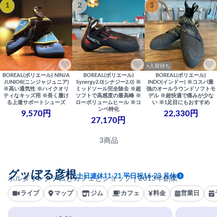
1
2
3
×入荷待ち
BOREAL(ボリエール) NINJA
BOREAL(ボリエール)
BOREAL(ボリエール)
JUNIOR(ニンジャジュニア)
Synergy2.0(シナジー2.0) ※
INDO(インドー) ※コスパ最
※高い通気性 ※ハイクオリ
ミッドソール完全除去 ※超
強のオールラウンドソフトモ
ティなキッズ用 ※長く履け
ソフトで高感度の最高峰 ※
デル ※超快適で痛みが少な
る上達サポートシューズ
ローボリュームヒール ※コ
い ※1足目にもおすすめ
ンペ特化
9,570円
22,330円
27,170円
3商品
グッぼる彦根
土日連休11-21 平日祝16-23 月休
ボルダリングジムとカフェとショップ｜2013年創業
ライブ
マップ
ジム
カフェ
料金
営業日