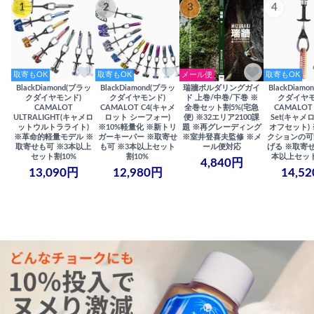
1
2
3
4
取寄もOK
取寄もOK
メール便
取寄もOK
BlackDiamond(ブラッ
BlackDiamond(ブラッ
瑞牆ボルダリングガイ
BlackDiam
クダイヤモンド)
クダイヤモンド)
ド 上巻/中巻/下巻 ※
クダイヤモ
CAMALOT
CAMALOT C4(キャメ
全巻セット割5%(宅急
CAMALOT 
ULTRALIGHT(キャメロ
ロット シーフォー)
便) ※32エリア2100課
Set(キャメロ
ットウルトラライト)
※10%軽量化 ※新トリ
題 ※再グレーディング
オフセット)
※革命的軽量モデル ※
ガーキーパー ※取寄せ
※室井登喜夫監修 ※メ
クションの可
取寄せも可 ※3本以上
も可 ※3本以上セット
ール便対応
げる ※取寄せ
セット割10%
割10%
本以上セット
4,840円
13,090円
12,980円
14,5