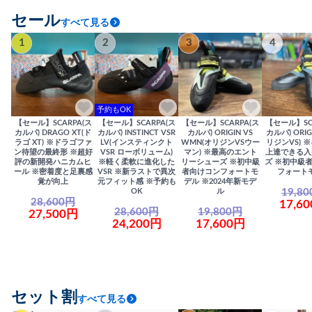
セール
すべて見る
1
2
3
4
予約もOK
【セール】SCARPA(ス
【セール】SCARPA(ス
【セール】SCARPA(ス
【セール】SC
カルパ) DRAGO XT(ド
カルパ) INSTINCT VSR
カルパ) ORIGIN VS
カルパ) ORIG
ラゴ XT) ※ドラゴファ
LV(インスティンクト
WMN(オリジンVSウー
リジンVS) 
ン待望の最終形 ※超好
VSR ローボリューム)
マン) ※最高のエント
上達できる入
評の新開発ハニカムヒ
※軽く柔軟に進化した
リーシューズ ※初中級
ズ ※初中級
ール ※密着度と足裏感
VSR ※新ラストで異次
者向けコンフォートモ
フォート
覚が向上
元フィット感 ※予約も
デル ※2024年新モデ
19,8
OK
ル
28,600円
17,6
28,600円
19,800円
27,500円
24,200円
17,600円
セット割
すべて見る