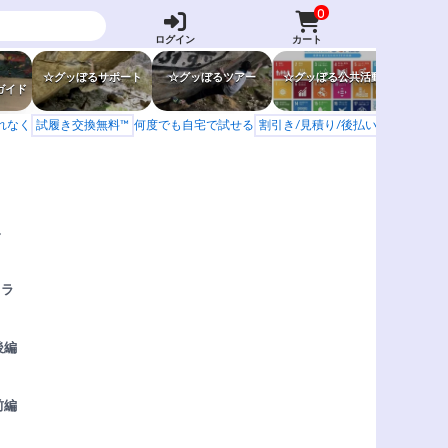
0
ログイン
カート
☆グッぼるサポート
☆グッぼるツアー
☆グッぼる公共活動
☆グッぼ
ガイド
もれなく
試履き交換無料™
何度でも自宅で試せる
割引き/見積り/後払い
学校 山岳会
み
クラ
後編
前編