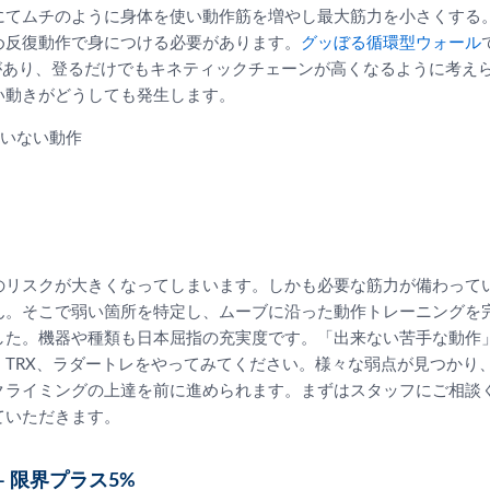
にてムチのように身体を使い動作筋を増やし最大筋力を小さくする
め反復動作で身につける必要があります。
グッぼる循環型ウォール
題があり、登るだけでもキネティックチェーンが高くなるように考え
い動きがどうしても発生します。
いない動作
のリスクが大きくなってしまいます。しかも必要な筋力が備わって
ん。そこで弱い箇所を特定し、ムーブに沿った動作トレーニングを
した。機器や種類も日本屈指の充実度です。「出来ない苦手な動作
、TRX、ラダートレをやってみてください。様々な弱点が見つかり
クライミングの上達を前に進められます。まずはスタッフにご相談
ていただきます。
- 限界プラス5%