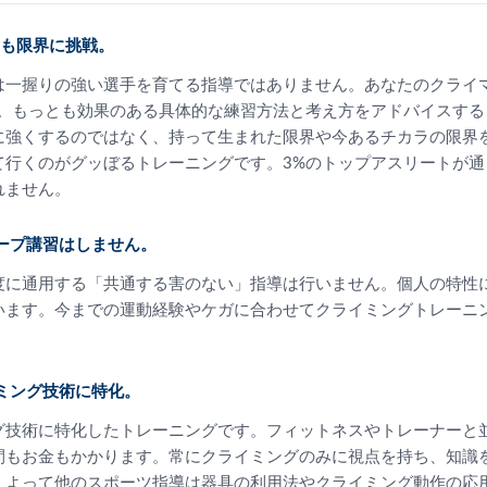
たも限界に挑戦。
は一握りの強い選手を育てる指導ではありません。あなたのクライ
す。もっとも効果のある具体的な練習方法と考え方をアドバイスする
に強くするのではなく、持って生まれた限界や今あるチカラの限界
て行くのがグッぼるトレーニングです。3%のトップアスリートが通
れません。
ループ講習はしません。
度に通用する「共通する害のない」指導は行いません。個人の特性
います。今までの運動経験やケガに合わせてクライミングトレーニ
。
イミング技術に特化。
グ技術に特化したトレーニングです。フィットネスやトレーナーと
間もお金もかかります。常にクライミングのみに視点を持ち、知識
。よって他のスポーツ指導は器具の利用法やクライミング動作の応