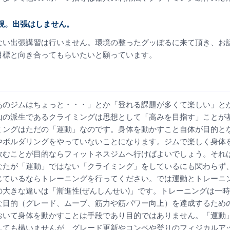
重視。出張はしません。
ない出張講習は行いません。環境の整ったグッぼるに来て頂き、お
目標と向き合ってもらいたいと願っています。
あのジムはちょっと・・・」とか「登れる課題が多くて楽しい」と
山の派生であるクライミングは思想として「高みを目指す」ことが
ミングはただの「運動」なのです。身体を動かすこと自体が目的と
やボルダリングをやっていないことになります。ジムで楽しく身体
飲むことが目的ならフィットネスジムへ行けばよいでしょう。それ
なたが「運動」ではない「クライミング」をしているにも関わらず
じているならトレーニングを行ってください。では運動とトレーニ
の大きな違いは「漸進性(ぜんしんせい)」です。トレーニングは一
な目的（グレード、ムーブ、筋力や筋パワー向上）を達成するため
おいて身体を動かすことは手段であり目的ではありません。「運動
しても構いませんが、グレード更新やコンペや登りのフィジカルア