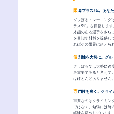
限界プラス5%。あな
グッぼるトレーニング
ラス5%」を目指しま
才能のある選手をさら
を目指す材料を提供し
ればその限界は超えら
個別性を大切に。グ
グッぼるでは大勢に適
最重要であると考えて
はほとんどありません
専門性を磨く。クラ
重要なのはクライミン
ではなく、勉強には時
経験を増やしています