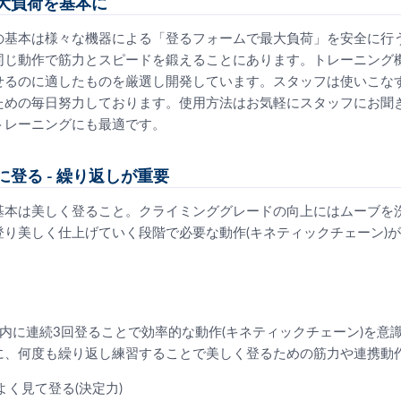
大負荷を基本に
の基本は様々な機器による「登るフォームで最大負荷」を安全に行
同じ動作で筋力とスピードを鍛えることにあります。トレーニング
せるのに適したものを厳選し開発しています。スタッフは使いこな
ための毎日努力しております。使用方法はお気軽にスタッフにお聞
トレーニングにも最適です。
登る - 繰り返しが重要
基本は美しく登ること。クライミンググレードの向上にはムーブを
登り美しく仕上げていく段階で必要な動作(キネティックチェーン)
内に連続3回登ることで効率的な動作(キネティックチェーン)を意
に、何度も繰り返し練習することで美しく登るための筋力や連携動
よく見て登る(決定力)