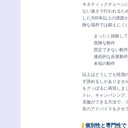
キネティックチェーン
ない速さで行われるた
した300本以上の課
険な場所では鍛えにく
まったく経験して
危険な動作
想定できない動作
連続的な反復動作
未知の動作
以上はどうしても怪我
ず諦めるしかありませ
をグッぼるに再現しま
トレ、キャンパシング
克服ができる方法で、
良のアドバイスをさせ
個別性と専門性で 