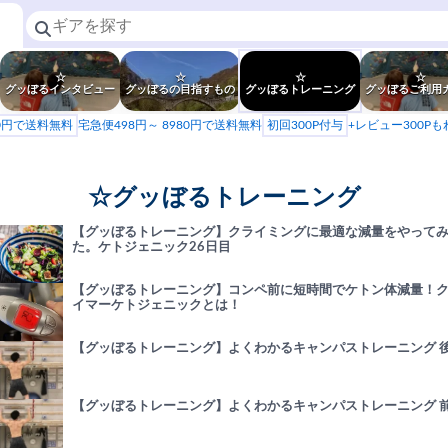
☆
☆
☆
☆
グッぼるインタビュー
グッぼるの目指すもの
グッぼるトレーニング
グッぼるご利用
80円で送料無料
宅急便498円～ 8980円で送料無料
初回300P付与
+レビュー300P
☆グッぼるトレーニング
【グッぼるトレーニング】クライミングに最適な減量をやって
た。ケトジェニック26日目
【グッぼるトレーニング】コンペ前に短時間でケトン体減量！
イマーケトジェニックとは！
【グッぼるトレーニング】よくわかるキャンパストレーニング 
【グッぼるトレーニング】よくわかるキャンパストレーニング 