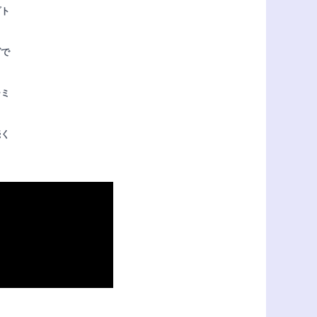
プト
グで
ーミ
続く