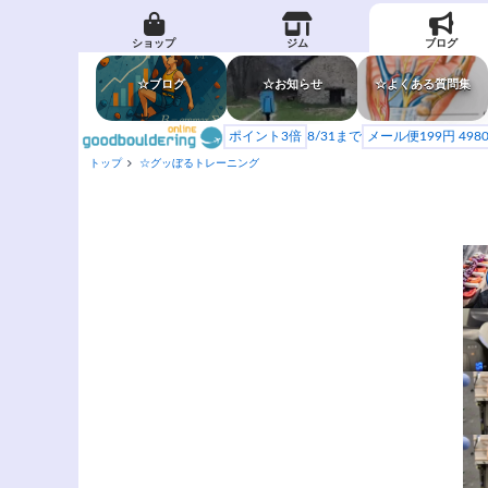
ショップ
ジム
ブログ
☆ブログ
☆お知らせ
☆よくある質問集
ポイント3倍
8/31まで
メール便199円 49
トップ
☆グッぼるトレーニング