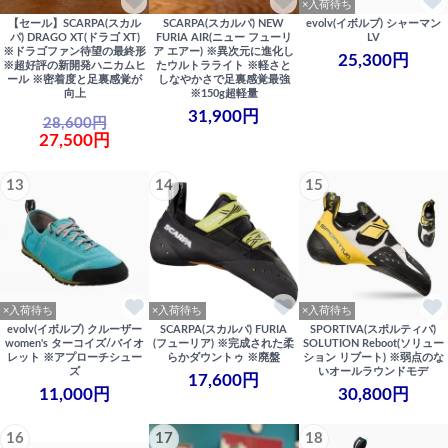
×入荷待ち
【セール】SCARPA(スカル
SCARPA(スカルパ) NEW
evolv(イボルブ) シャーマン
パ) DRAGO XT(ドラゴ XT)
FURIA AIR(ニュー フューリ
LV
※ドラゴファン待望の最終形
ア エアー) ※異次元に進化し
25,300円
※超好評の新開発ハニカムヒ
たウルトラライト ※軽さと
ール ※密着度と足裏感覚が
しなやかさで足裏感覚最強
向上
※150g超軽量
31,900円
28,600円
27,500円
13
14
15
×入荷待ち
×入荷待ち
×入荷待ち
evolv(イボルブ) クルーザー
SCARPA(スカルパ) FURIA
SPORTIVA(スポルティバ)
women's ターコイズ/バイオ
(フューリア) ※完成された柔
SOLUTION Reboot(ソリュー
レット ※アプローチシュー
らかダウントゥ ※廃盤
ション リブート) ※弱点のな
ズ
いオールラウンドモデ
17,600円
11,000円
30,800円
16
17
18