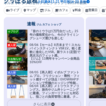
グッぼる彦根
土日連休11-21 平日祝16-23 月休
ボルダリングジムとカフェとショップ｜2013年創業
ライブ
マップ
ジム
カフェ
料金
営業日
速報
ジム カフェ ショップ
「昔のミウラは1万円台だった」25
☆ブログ
年の価格変化から、今のクライミン
グシューズ選びを楽しむ
08/06【セール】8月末まで！スカル
新入荷
パ インスティンクト VSR LV。軽く柔
軟に進化したVSR。新ラスト(足型)で
異次元のフィット感。
【ジム】13周年キャンペーン全商品
☆お知らせ
10%OFF
08/05【再入荷】イボルブ ファント
再入荷
ム プロ。フリクション・剛性・フィ
ット感すべてが頂点！EVOWRAPテ
ンションで究極のエッジング性能を
08/04【再入荷】メトリウス ナノリ
再入荷
実現。進化系ラバーEvo-74はTRAX
ングス。旅先やジム外トレーニング
を凌駕する粘着力で極小ホールドに
に最適。フィンガーリフトにも対応
安心感。
し、指ごとの負荷管理に最適。クラ
イマーの指を本気で鍛えるギア。
さらに表示