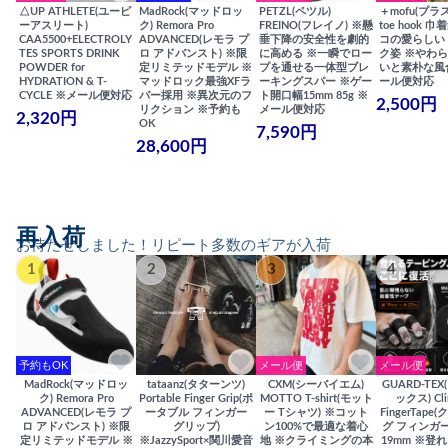
△UP ATHLETE(ユーピ
MadRock(マッドロッ
PETZL(ペツル)
＋mofu(プラ
ーアスリート)
ク) Remora Pro
FREINO(フレイノ) ※懸
toe hook 
CAA5500+ELECTROLY
ADVANCED(レモラ プ
垂下降の安全性を劇的
コの愛らしい
TES SPORTS DRINK
ロ アドバンスト) ※限
に高める ※一瞬でロー
ク姿 ※やわ
POWDER for
定リミテッドモデル ※
プを通せる一体型ブレ
いと素朴な風
HYDRATION & T-
マッドロック最強XFラ
ーキングスパー ※ゲー
ール便対応
CYCLE ※メール便対応
バー採用 ※異次元のフ
ト開口幅15mm 85g ※
2,500円
リクション ※予約も
メール便対応
2,320円
OK
7,590円
28,600円
再入荷
お待たせしました！リピート多数のギアが入荷
1
2
3
4
予約もOK
メール便
メール便
MadRock(マッドロッ
tataanz(タターンツ)
CXM(シーバイエム)
GUARD-TE
ク) Remora Pro
Portable Finger Grip(ポ
MOTTO T-shirt(モット
ックス) Cli
ADVANCED(レモラ プ
ータブル フィンガー
ー Tシャツ) ※コット
FingerTap
ロ アドバンスト) ※限
グリップ)
ン100%で最適な着心
グ フィンガー
定リミテッドモデル ※
※JazzySport×関川愛音
地 ※クライミングの本
19mm ※登