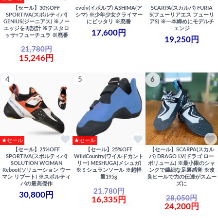
【セール】30%OFF
evolv(イボルブ) ASHIMA(ア
SCARPA(スカルパ) FURIA
SPORTIVA(スポルティバ)
シマ) ※少年少女クライマー
S(フューリアエス フューリ
GENIUS(ジーニアス) ※ノー
にピッタリ ※廃番
アS) ※一本締めにモデルチ
エッジを再設計 ※テスタロ
ェンジ
17,600円
ッサ+フューチュラ ※廃番
19,250円
21,780円
15,246円
4
5
6
★セール
★セール
【セール】25%OFF
【セール】25%OFF
【セール】SCARPA(スカル
SPORTIVA(スポルティバ)
WildCountry(ワイルドカント
パ) DRAGO LV(ドラゴ ロー
SOLUTION WOMAN
リー) MESHUGA(メシュガ)
ボリューム) ※最小限のシャ
Reboot(ソリューション ウー
※ミシュランソール ※超軽
ンクで繊細な足裏感覚 ※改
マン リブート) ※スポルティ
量195g
良ヒールで力の伝達がスムー
バの最高傑作
ズに
21,780円
30,800円
28,050円
16,335円
24,200円