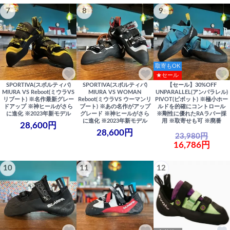
7
8
9
取寄もOK
★セール
SPORTIVA(スポルティバ)
SPORTIVA(スポルティバ)
【セール】30%OFF
MIURA VS Reboot(ミウラVS
MIURA VS WOMAN
UNPARALLEL(アンパラレル)
リブート) ※名作最新グレー
Reboot(ミウラVS ウーマンリ
PIVOT(ピボット) ※極小ホー
ドアップ ※神ヒールがさら
ブート) ※あの名作がアップ
ルドを的確にコントロール
に進化 ※2023年新モデル
グレード ※神ヒールがさら
※剛性に優れたRAラバー採
に進化 ※2023年新モデル
用 ※取寄せも可 ※廃番
28,600円
28,600円
23,980円
16,786円
10
11
12