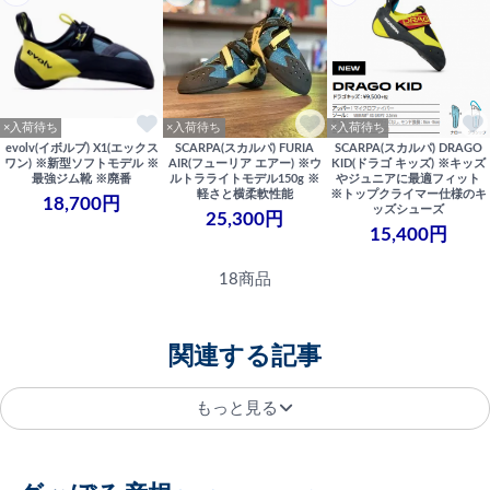
×入荷待ち
×入荷待ち
×入荷待ち
evolv(イボルブ) X1(エックス
SCARPA(スカルパ) FURIA
SCARPA(スカルパ) DRAGO
ワン) ※新型ソフトモデル ※
AIR(フューリア エアー) ※ウ
KID(ドラゴ キッズ) ※キッズ
最強ジム靴 ※廃番
ルトラライトモデル150g ※
やジュニアに最適フィット
軽さと横柔軟性能
※トップクライマー仕様のキ
18,700円
ッズシューズ
25,300円
15,400円
18商品
関連する記事
もっと見る