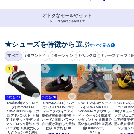
オトクなセールやセット
シューズを特徴から探せます
★シューズを特徴から選ぶ
すべて見る
すべて
#ダウントゥ
#ターンイン
#ベルクロ
#レースアップ #
1
2
3
4
予約もOK
予約もOK
MadRock(マッドロッ
UNPARALLEL(アンパ
SPORTIVA(スポルティ
SPORTIVA
ク) Remora Pro
ラレル) TN-FINITY(テ
バ) SKWAMA LITE
バ) Solutio
ADVANCED(レモラ プ
ィーエヌ-フィニティ)
WOMAN(スクワマ ラ
JR(ソリュー
ロ アドバンスト) ※限
※楢崎智亜共同開発 ※
イト ウーマン) ※適度
ンプ ジュニア
定リミテッドモデル ※
ハードな剛性パワーと
なダウントゥ ※軽量で
ニア特化モデ
マッドロック最強XFラ
自由度が融合した最強
高いねじれ剛性 ※高感
期の足に最適
バー採用 ※異次元のフ
仕様 ※予約もOK
度FriXionソール
ンションバ
リクション ※予約も
※185g