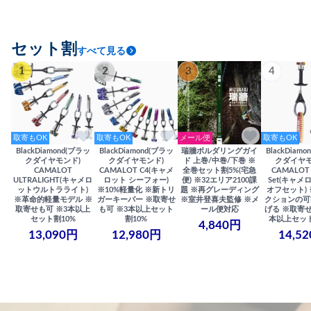
セット割
すべて見る
1
2
3
4
取寄もOK
取寄もOK
メール便
取寄もOK
BlackDiamond(ブラッ
BlackDiamond(ブラッ
瑞牆ボルダリングガイ
BlackDiam
クダイヤモンド)
クダイヤモンド)
ド 上巻/中巻/下巻 ※
クダイヤモ
CAMALOT
CAMALOT C4(キャメ
全巻セット割5%(宅急
CAMALOT 
ULTRALIGHT(キャメロ
ロット シーフォー)
便) ※32エリア2100課
Set(キャメロ
ットウルトラライト)
※10%軽量化 ※新トリ
題 ※再グレーディング
オフセット)
※革命的軽量モデル ※
ガーキーパー ※取寄せ
※室井登喜夫監修 ※メ
クションの可
取寄せも可 ※3本以上
も可 ※3本以上セット
ール便対応
げる ※取寄せ
セット割10%
割10%
本以上セット
4,840円
13,090円
12,980円
14,5