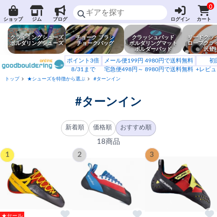
0
ショップ
ジム
ブログ
ログイン
カート
クライミングシューズ
チョーク ブラシ
クラッシュパッド
リードクラ
ボルダリングシューズ
チョークバッグ
ボルダリングマット
ロープクラ
ボルダーパッド
沢登
ポイント3倍
メール便199円 4980円で送料無料
初
8/31まで
宅急便498円～ 8980円で送料無料
+レビュ
トップ
★シューズを特徴から選ぶ
#ターンイン
#ターンイン
新着順
価格順
おすすめ順
18商品
1
2
3
★セール