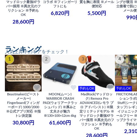
マッドロック最強XFラ
コラボ ※フィンガーリ
質を胸に表現 ※メール
ングが復活 
バー採用 ※異次元のフ
フトにも
便対応
士接着で肌に
リクション ※予約も
メール便
6,820円
5,500円
OK
990
28,600円
ランキング
人気上昇中のギアをチェック！
1
2
3
4
予約もOK
予約もOK
Beastmaker(ビースト
MOON(ムーン)
MadRock(マッドロッ
FRICTIONL
メーカー)
WARRIOR CRASH
ク) Remora Pro
ションラボ) S
Fingerboard(フィンガ
PAD(ウォリアークラッ
ADVANCED(レモラ プ
Stuff(シー
ーボード) 1000/2000
シュパッド) ※厚みと
ロ アドバンスト) ※限
タッフ) レギ
※公式アプリ対応 ※指
丈夫さが魅力
定リミテッドモデル ※
イジェニック
トレ決定版
※130×100×12cm 6kg
マッドロック最強XFラ
ールフリー 
バー採用 ※異次元のフ
ップクライマ
30,800円
61,600円
リクション ※予約も
予約も
OK
2,31
28,600円