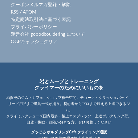
クーポンメルマガ登録・解除
RSS
/
ATOM
特定商法取引法に基づく表記
プライバシーポリシー
運営会社 gooodbouldering について
OGPキャッシュクリア
岩とムーブとトレーニング
クライマーのためにいいものを
滋賀発のジム・カフェ・ショップ複合空間。チョーク・クラッシュパッド・
リード用品まで道具一式が揃う。初心者からプロまで通える上達できるジ
ム。
クライミングシューズ国内最多・極上エスプレッソ・上達ボルダリング壁。
自然・挑戦・冒険が好きな方、ぜひお越しください
グッぼる ボルダリングCafe クライミング通販