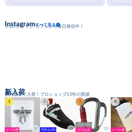
Instagram
すべて見る
ジム/ショップ/カフェから毎日発信中！
新入荷
国内最速で入荷！プロショップ13年の実績
1
2
3
4
×入荷待ち
メール便
予約もOK
メール便
メール便