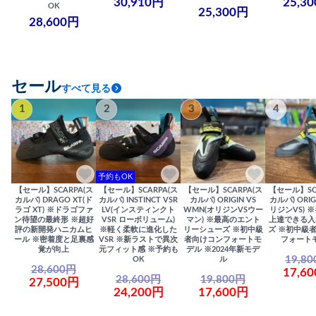
30,910円
25,3
OK
25,300円
28,600円
セール
すべて見る
1
2
3
4
予約もOK
【セール】SCARPA(ス
【セール】SCARPA(ス
【セール】SCARPA(ス
【セール】SC
カルパ) DRAGO XT(ド
カルパ) INSTINCT VSR
カルパ) ORIGIN VS
カルパ) ORIG
ラゴ XT) ※ドラゴファ
LV(インスティンクト
WMN(オリジンVSウー
リジンVS) 
ン待望の最終形 ※超好
VSR ローボリューム)
マン) ※最高のエント
上達できる入
評の新開発ハニカムヒ
※軽く柔軟に進化した
リーシューズ ※初中級
ズ ※初中級
ール ※密着度と足裏感
VSR ※新ラストで異次
者向けコンフォートモ
フォート
覚が向上
元フィット感 ※予約も
デル ※2024年新モデ
19,8
OK
ル
28,600円
17,6
28,600円
19,800円
27,500円
24,200円
17,600円