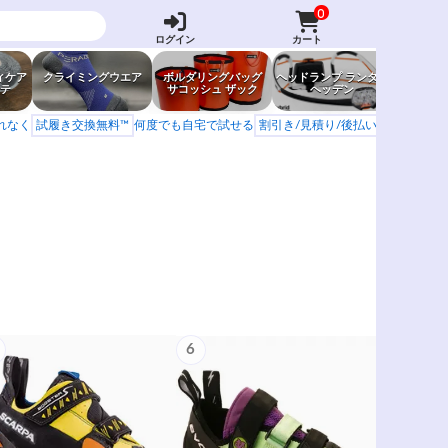
0
ログイン
カート
ィケア
クライミングウエア
ボルダリングバッグ
ヘッドランプ ランタン
防虫グッ
テ
サコッシュ ザック
ヘッデン
岩場ア
もれなく
試履き交換無料™
何度でも自宅で試せる
割引き/見積り/後払い
学校 山岳会
6