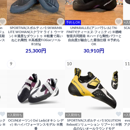
予約もOK
×入
on
SPORTIVA(スポルティバ) SKWAMA
UNPARALLEL(アンパラレル) TN-
SC
ジュ
LITE WOMAN(スクワマ ライト ウーマ
FINITY(ティーエヌ-フィニティ) ※楢崎
長期
ン) ※適度なダウントゥ ※軽量で高い
智亜共同開発 ※ハードな剛性パワーと
ンス
ねじれ剛性 ※高感度FriXionソール
自由度が融合した最強仕様 ※予約も
※185g
OK
25,300円
30,910円
9
10
11
×入荷待ち
×入荷待ち
×入
フック
OCUN(オーツン) Oxi Lady(オキシ レデ
SPORTIVA(スポルティバ) SOLUTION
ev
 ※
ィ) ※ハイパフォーマンスモデル ※廃
Reboot(ソリューション リブート) ※弱
ア
番
点のないオールラウンドモデ