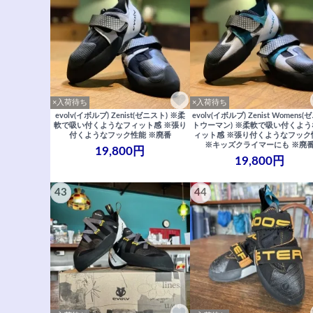
×入荷待ち
×入荷待ち
evolv(イボルブ) Zenist(ゼニスト) ※柔
evolv(イボルブ) Zenist Womens
軟で吸い付くようなフィット感 ※張り
トウーマン) ※柔軟で吸い付くよ
付くようなフック性能 ※廃番
ィット感 ※張り付くようなフック
※キッズクライマーにも ※廃
19,800円
19,800円
43
44