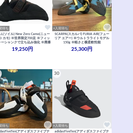
荷待ち
×入荷待ち
iLL(ソイル) New Zero Camo(ニュー
SCARPA(スカルパ) FURIA AIR(フュー
ロ カモ) ※世界限定700足 ※フィッ
リア エアー) ※ウルトラライトモデル
ャーシャンクで立ち込み強化 ※廃番
150g ※軽さと横柔軟性能
19,250円
25,300円
30
荷待ち
×入荷待ち
idasFiveTen(アディダスファイブテ
adidasFiveTen(アディダスファイブテ