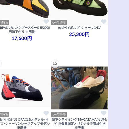
荷待ち
×入荷待ち
ARPA(スカルパ) ブースターS ※2000
evolv(イボルブ) シャーマンLV
円値下がり ※廃番
25,300円
17,600円
12
荷待ち
×入荷待ち
olv(イボルブ) ORACLE(オラクル) ※
浅草クライミング MAGATAMA(マガタ
グロ×シャーマンレースアップモデル
マ) ※数量限定オリジナル巾着袋付き
※廃番
※廃番