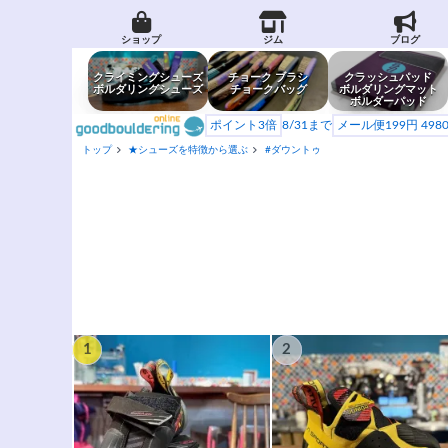
ショップ
ジム
ブログ
クライミングシューズ
チョーク ブラシ
クラッシュパッド
ボルダリングシューズ
チョークバッグ
ボルダリングマット
ボルダーパッド
ポイント3倍
8/31まで
メール便199円 49
トップ
★シューズを特徴から選ぶ
#ダウントゥ
1
2