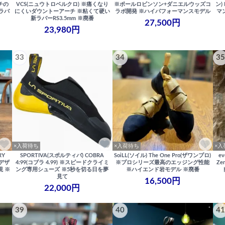
チの
VCS(ニュウトロベルクロ) ※痛くなり
※ポールロビンソン+ダニエルウッズコ
ン)
ラバ
にくいダウントーアーチ ※粘くて硬い
ラボ開発 ※ハイパフォーマンスモデル
マ
新ラバーRS3.5mm ※廃番
27,500円
23,980円
33
34
35
×入荷待ち
×入荷待ち
×入
RY
SPORTIVA(スポルティバ) COBRA
SoiLL(ソイル) The One Pro(ザワンプロ)
ev
新デザ
4:99(コブラ 4.99) ※スピードクライミ
※プロシリーズ最高のエッジング性能
Ze
現 ※
ング専用シューズ ※5秒を切る日を夢
※ハイエンド岩モデル ※廃番
見て
16,500円
22,000円
39
40
41