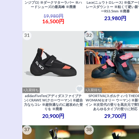
ンジプロ) ※ダークマターラバー ※ハ
Lace(ニュウトロレース) ※低アー
ードシューズの最高峰 ※廃番
レースダウントー ※粘くて硬い新
ーRS3.5mm ※廃番
19,980円
23,980円
16,500円
31
32
×入荷待ち
×入荷待ち
adidasFiveTen(アディダスファイブテ
SPORTIVA(スポルティバ) THEO
ン) CRAWE W(クローウーマン) ※総合
WOMAN(セオリー ウーマン) ※
力ならコレ ※超快適なのに超攻めた登
イン ※次世代の登りを高次元で実
りを ※廃番
あらゆるタイプの登りに対応
20,900円
29,700円
37
38