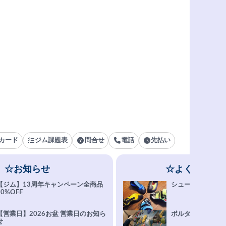
カード
ジム課題表
問合せ
電話
先払い
☆お知らせ
☆よくある質
【ジム】13周年キャンペーン全商品
シューズ選びFAQ
10%OFF
【営業日】2026お盆 営業日のお知ら
ボルダリング上達Q
せ