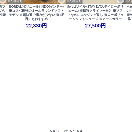
×入荷待ち
×入荷待ち
×入
R(ブ
BOREAL(ボリエール) INDO(インドー)
SoiLL(ソイル) STAY LV(ステイローボリ
Ma
目のリ
※コスパ最強のオールラウンドソフト
ューム) ※幅狭クライマー向け ※ソフ
ン)
性能
モデル ※超快適で痛みが少ない ※1足
トなのにエッジング良し ※ローボリュ
※
目にもおすすめ
ームソフトシューズ ※アースカラー
修
22,330円
27,500円
99商品中 51-99