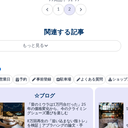
1
2
関連する記事
もっと見る
営業日
予約
事前登録
駐車場
よくある質問
ショップ
☆ブログ
「昔のミウラは1万円台だった」25
年の価格変化から、今のクライミン
グシューズ選びを楽しむ
8万回再生の「追い込まない指トレ」
を検証｜アブラハングの論文・手