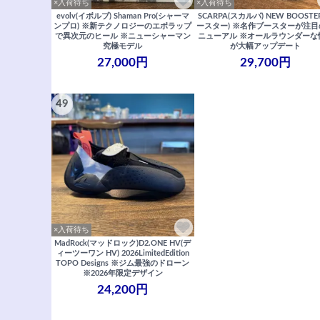
×入荷待ち
×入荷待ち
evolv(イボルブ) Shaman Pro(シャーマ
SCARPA(スカルパ) NEW BOOSTE
ンプロ) ※新テクノロジーのエボラップ
ースター) ※名作ブースターが注
で異次元のヒール ※ニューシャーマン
ニューアル ※オールラウンダーな
究極モデル
が大幅アップデート
27,000円
29,700円
49
×入荷待ち
MadRock(マッドロック)D2.ONE HV(デ
ィーツーワン HV) 2026LimitedEdition
TOPO Designs ※ジム最強のドローン
※2026年限定デザイン
24,200円