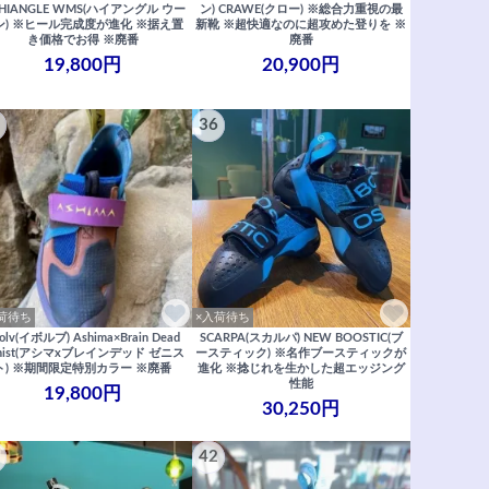
 HIANGLE WMS(ハイアングル ウー
ン) CRAWE(クロー) ※総合力重視の最
ン) ※ヒール完成度が進化 ※据え置
新靴 ※超快適なのに超攻めた登りを ※
き価格でお得 ※廃番
廃番
19,800円
20,900円
36
荷待ち
×入荷待ち
olv(イボルブ) Ashima×Brain Dead
SCARPA(スカルパ) NEW BOOSTIC(ブ
nist(アシマxブレインデッド ゼニス
ースティック) ※名作ブースティックが
ト) ※期間限定特別カラー ※廃番
進化 ※捻じれを生かした超エッジング
性能
19,800円
30,250円
42