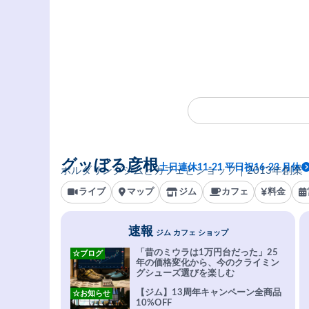
グッぼる彦根
土日連休11-21 平日祝16-23 月休
ボルダリングジムとカフェとショップ｜2013年創業
ライブ
マップ
ジム
カフェ
料金
速報
ジム カフェ ショップ
「昔のミウラは1万円台だった」25
☆ブログ
年の価格変化から、今のクライミン
グシューズ選びを楽しむ
【ジム】13周年キャンペーン全商品
☆お知らせ
10%OFF