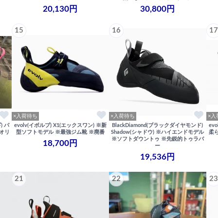
20,130円
30,800円
15
16
17
×入荷待ち
×入荷待ち
×入
) パ
evolv(イボルブ) X1(エックスワン) ※新
BlackDiamond(ブラックダイヤモンド)
ev
定オリ
型ソフトモデル ※最強ジム靴 ※廃番
Shadow(シャドウ) ※ハイエンドモデル
柔
※ソフトダウントゥ ※先鋭的トゥラバ
18,700円
ー
19,536円
21
22
23