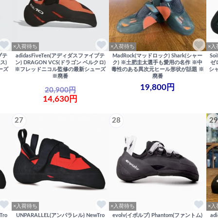
×入荷待ち
×入荷待ち
×入
イブテ
adidasFiveTen(アディダスファイブテ
MadRock(マッドロック) Shark(シャー
So
ス)
ン) DRAGON VCS(ドラゴン ベルクロ)
ク) ※土肥圭太選手も愛用の名作 ※中
ゼ
ーズ
※フレッドニコル監修の最新シューズ
毒性のある異次元ヒール形状が話題 ※
シ
※廃番
廃番
19,800円
20,900円
14,630円
27
28
29
×入荷待ち
×入荷待ち
×入
Tro
UNPARALLEL(アンパラレル) NewTro
evolv(イボルブ) Phantom(ファントム)
ad