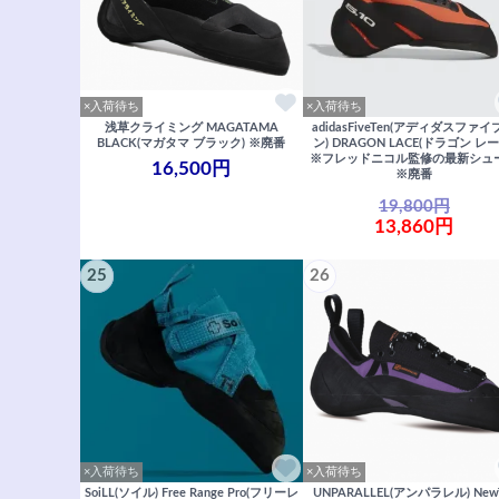
×入荷待ち
×入荷待ち
浅草クライミング MAGATAMA
adidasFiveTen(アディダスファ
BLACK(マガタマ ブラック) ※廃番
ン) DRAGON LACE(ドラゴン レー
※フレッドニコル監修の最新シュ
16,500円
※廃番
19,800円
13,860円
25
26
×入荷待ち
×入荷待ち
SoiLL(ソイル) Free Range Pro(フリーレ
UNPARALLEL(アンパラレル) New