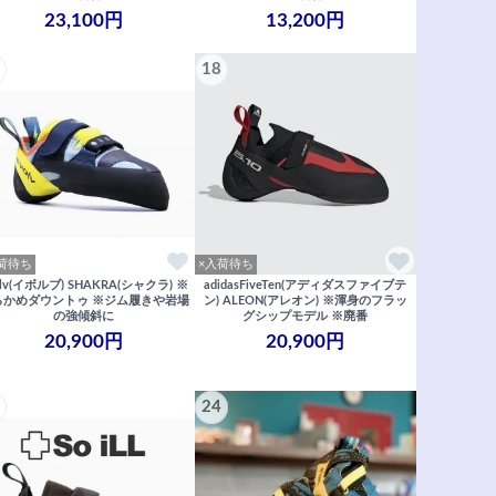
23,100円
13,200円
18
荷待ち
×入荷待ち
olv(イボルブ) SHAKRA(シャクラ) ※
adidasFiveTen(アディダスファイブテ
らかめダウントゥ ※ジム履きや岩場
ン) ALEON(アレオン) ※渾身のフラッ
の強傾斜に
グシップモデル ※廃番
20,900円
20,900円
24