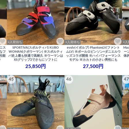
×入荷待ち
×入荷待ち
×入
(ゼニス
SPORTIVA(スポルティバ) KUBO
evolv(イボルブ) PhantomLV(ファント
Ma
うなフ
WOMAN(クボウーマン) ※スポルティ
ムLV) ※ポールロビンソン+ダニエルウ
ー
性能
バ史上最も快適で高耐久 ※ウーマンは
ッズコラボ開発 ※ハイパフォーマンス
体
番
XSグリップ2でさらにソフトに
モデル ※カカトの小さい男性にも
25,850円
27,500円
45
46
47