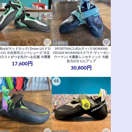
荷待ち
×入荷待ち
dRock(マッドロック) Drone LV(ドロ
SPORTIVA(スポルティバ) SKWAMA
ンLV) ※次世代コンペシューズ ※立
VEGAN WOMAN(スクワマ ヴィーガン
的ラストがつま先力へを伝達 ※廃番
ウーマン) ※最新シンセティック ※総
合力がさらにアップ
17,600円
30,800円
48