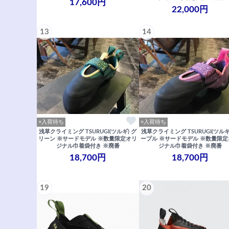
17,600円
22,000円
13
14
×入荷待ち
×入荷待ち
浅草クライミング TSURUGI(ツルギ) グ
浅草クライミング TSURUGI(ツルギ
リーン ※サードモデル ※数量限定オリ
ープル ※サードモデル ※数量限
ジナル巾着袋付き ※廃番
ジナル巾着袋付き ※廃番
18,700円
18,700円
19
20