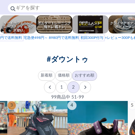
リードクライミング
ボルダートレーニング
サプリメント
クライマーボデ
ロープクライミング
指トレ 筋トレ
ボディーメン
沢登り
80円で送料無料
宅急便498円～ 8980円で送料無料
初回300P付与
+レビュー300P
#ダウントゥ
新着順
価格順
おすすめ順
1
2
99商品中 51-99
3
4
5