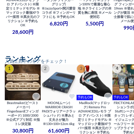
ADVANCED(レモラ プ
ータブル フィンガー
ー Tシャツ) ※コット
FingerTap
ロ アドバンスト) ※限
グリップ)
ン100%で最適な着心
グ フィンガー
定リミテッドモデル ※
※JazzySport×関川愛音
地 ※クライミングの本
19mm ※登
マッドロック最強XFラ
コラボ ※フィンガーリ
質を胸に表現 ※メール
ングが復活 
バー採用 ※異次元のフ
フトにも ※予約もOK
便対応
士接着で肌に
リクション ※予約も
メール便
6,820円
5,500円
OK
990
28,600円
ランキング
人気上昇中のギアをチェック！
1
2
3
4
予約もOK
予約もOK
Beastmaker(ビースト
MOON(ムーン)
MadRock(マッドロッ
FRICTIONL
メーカー)
WARRIOR CRASH
ク) Remora Pro
ションラボ) S
Fingerboard(フィンガ
PAD(ウォリアークラッ
ADVANCED(レモラ プ
Stuff(シー
ーボード) 1000/2000
シュパッド) ※厚みと
ロ アドバンスト) ※限
タッフ) レギ
※公式アプリ対応 ※指
丈夫さが魅力
定リミテッドモデル ※
イジェニック
トレ決定版
※130×100×12cm 6kg
マッドロック最強XFラ
ールフリー 
バー採用 ※異次元のフ
ップクライマ
30,800円
61,600円
リクション ※予約も
予約も