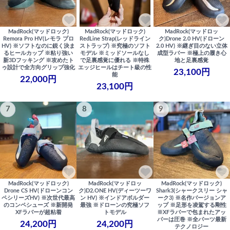
MadRock(マッドロック)
MadRock(マッドロック)
MadRock(マッドロッ
Remora Pro HV(レモラ プロ
RedLine Strap(レッドライン
ク)Drone 2.0 HV(ドローン
HV) ※ソフトなのに鋭く決ま
ストラップ) ※究極のソフト
2.0 HV) ※継ぎ目のない立体
るヒールカップ ※粘り強い
モデル ※ミッドソールなし
成型ラバー ※極上の履き心
新3Dフッキング ※攻めたト
で足裏感覚に優れる ※特殊
地と足裏感覚
ゥ設計で全方向グリップ強化
エッジヒールはチート級の性
23,100円
能
22,000円
23,100円
7
8
9
MadRock(マッドロック)
MadRock(マッドロッ
MadRock(マッドロック)
Drone CS HV(ドローンコン
ク)D2.ONE HV(ディーツーワ
Shark3(シャークスリー シャ
ペシリーズHV) ※次世代最高
ン HV) ※インドアボルダー
ーク3) ※名作バージョンア
のコンペシューズ ※新開発
最強 ※ドローンの究極ソフ
ップ ※足形を凌駕する剛性
XFラバーが超粘着
トモデル
※XFラバーで包まれたアッ
パーは圧巻 ※全パーツ最新
24,200円
24,200円
テクノロジー