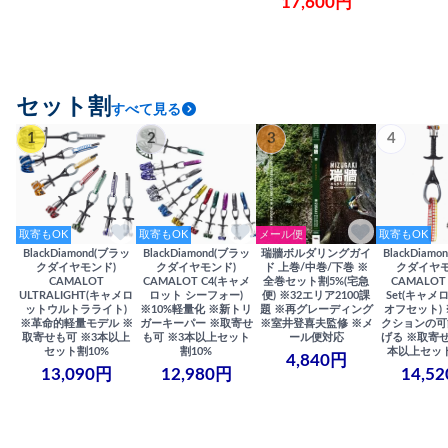
17,600円
セット割
すべて見る
1
2
3
4
取寄もOK
取寄もOK
メール便
取寄もOK
BlackDiamond(ブラッ
BlackDiamond(ブラッ
瑞牆ボルダリングガイ
BlackDiam
クダイヤモンド)
クダイヤモンド)
ド 上巻/中巻/下巻 ※
クダイヤモ
CAMALOT
CAMALOT C4(キャメ
全巻セット割5%(宅急
CAMALOT 
ULTRALIGHT(キャメロ
ロット シーフォー)
便) ※32エリア2100課
Set(キャメロ
ットウルトラライト)
※10%軽量化 ※新トリ
題 ※再グレーディング
オフセット)
※革命的軽量モデル ※
ガーキーパー ※取寄せ
※室井登喜夫監修 ※メ
クションの可
取寄せも可 ※3本以上
も可 ※3本以上セット
ール便対応
げる ※取寄せ
セット割10%
割10%
本以上セット
4,840円
13,090円
12,980円
14,5