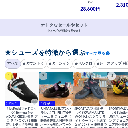
OK
2,31
28,600円
オトクなセールやセット
シューズを特徴から探せます
★シューズを特徴から選ぶ
すべて見る
すべて
#ダウントゥ
#ターンイン
#ベルクロ
#レースアップ #
1
2
3
4
予約もOK
予約もOK
MadRock(マッドロッ
UNPARALLEL(アンパ
SPORTIVA(スポルティ
SPORTIVA
ク) Remora Pro
ラレル) TN-FINITY(テ
バ) SKWAMA LITE
バ) Solutio
ADVANCED(レモラ プ
ィーエヌ-フィニティ)
WOMAN(スクワマ ラ
JR(ソリュー
ロ アドバンスト) ※限
※楢崎智亜共同開発 ※
イト ウーマン) ※適度
ンプ ジュニア
定リミテッドモデル ※
ハードな剛性パワーと
なダウントゥ ※軽量で
ニア特化モデ