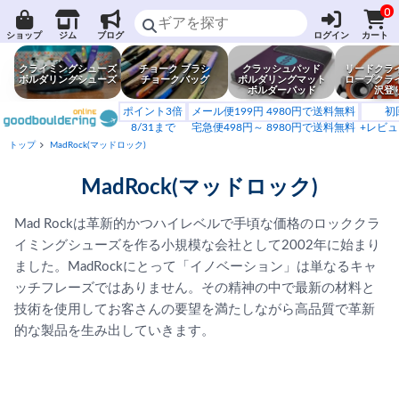
0
ショップ
ジム
ブログ
ログイン
カート
クライミングシューズ
チョーク ブラシ
クラッシュパッド
リードクラ
ボルダリングシューズ
チョークバッグ
ボルダリングマット
ロープクラ
ボルダーパッド
沢登
ポイント3倍
メール便199円 4980円で送料無料
初
8/31まで
宅急便498円～ 8980円で送料無料
+レビュ
トップ
MadRock(マッドロック)
MadRock(マッドロック)
Mad Rockは革新的かつハイレベルで手頃な価格のロッククラ
イミングシューズを作る小規模な会社として2002年に始まり
ました。MadRockにとって「イノベーション」は単なるキャ
ッチフレーズではありません。その精神の中で最新の材料と
技術を使用してお客さんの要望を満たしながら高品質で革新
的な製品を生み出していきます。