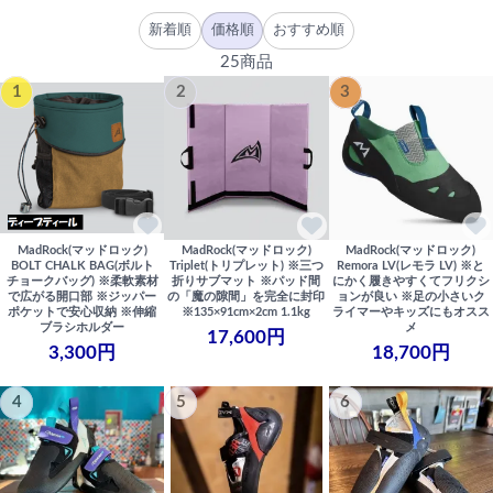
新着順
価格順
おすすめ順
25商品
1
2
3
MadRock(マッドロック)
MadRock(マッドロック)
MadRock(マッドロック)
BOLT CHALK BAG(ボルト
Triplet(トリプレット) ※三つ
Remora LV(レモラ LV) ※と
チョークバッグ) ※柔軟素材
折りサブマット ※パッド間
にかく履きやすくてフリクシ
で広がる開口部 ※ジッパー
の「魔の隙間」を完全に封印
ョンが良い ※足の小さいク
ポケットで安心収納 ※伸縮
※135×91cm×2cm 1.1kg
ライマーやキッズにもオスス
ブラシホルダー
メ
17,600円
3,300円
18,700円
4
5
6