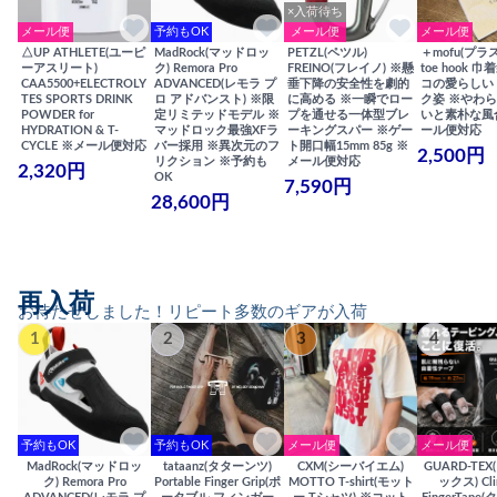
×入荷待ち
メール便
予約もOK
メール便
メール便
△UP ATHLETE(ユーピ
MadRock(マッドロッ
PETZL(ペツル)
＋mofu(プラ
ーアスリート)
ク) Remora Pro
FREINO(フレイノ) ※懸
toe hook 
CAA5500+ELECTROLY
ADVANCED(レモラ プ
垂下降の安全性を劇的
コの愛らしい
TES SPORTS DRINK
ロ アドバンスト) ※限
に高める ※一瞬でロー
ク姿 ※やわ
POWDER for
定リミテッドモデル ※
プを通せる一体型ブレ
いと素朴な風
HYDRATION & T-
マッドロック最強XFラ
ーキングスパー ※ゲー
ール便対応
CYCLE ※メール便対応
バー採用 ※異次元のフ
ト開口幅15mm 85g ※
2,500円
リクション ※予約も
メール便対応
2,320円
OK
7,590円
28,600円
再入荷
お待たせしました！リピート多数のギアが入荷
1
2
3
4
予約もOK
予約もOK
メール便
メール便
MadRock(マッドロッ
tataanz(タターンツ)
CXM(シーバイエム)
GUARD-TE
ク) Remora Pro
Portable Finger Grip(ポ
MOTTO T-shirt(モット
ックス) Cli