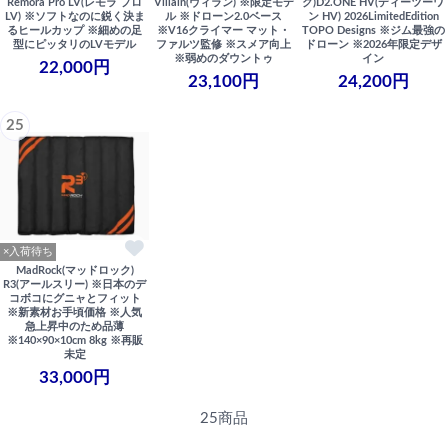
Remora Pro LV(レモラ プロ
Villain(ヴィラン) ※限定モデ
ク)D2.ONE HV(ディーツーワ
LV) ※ソフトなのに鋭く決ま
ル ※ドローン2.0ベース
ン HV) 2026LimitedEdition
るヒールカップ ※細めの足
※V16クライマー マット・
TOPO Designs ※ジム最強の
型にピッタリのLVモデル
ファルツ監修 ※スメア向上
ドローン ※2026年限定デザ
※弱めのダウントゥ
イン
22,000円
23,100円
24,200円
25
×入荷待ち
MadRock(マッドロック)
R3(アールスリー) ※日本のデ
コボコにグニャとフィット
※新素材お手頃価格 ※人気
急上昇中のため品薄
※140×90×10cm 8kg ※再販
未定
33,000円
25商品