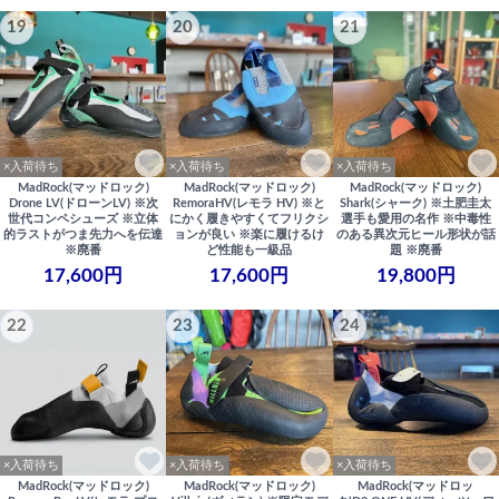
19
20
21
×入荷待ち
×入荷待ち
×入荷待ち
MadRock(マッドロック)
MadRock(マッドロック)
MadRock(マッドロック)
Drone LV(ドローンLV) ※次
RemoraHV(レモラ HV) ※と
Shark(シャーク) ※土肥圭太
世代コンペシューズ ※立体
にかく履きやすくてフリクシ
選手も愛用の名作 ※中毒性
的ラストがつま先力へを伝達
ョンが良い ※楽に履けるけ
のある異次元ヒール形状が話
※廃番
ど性能も一級品
題 ※廃番
17,600円
17,600円
19,800円
22
23
24
×入荷待ち
×入荷待ち
×入荷待ち
MadRock(マッドロック)
MadRock(マッドロック)
MadRock(マッドロッ