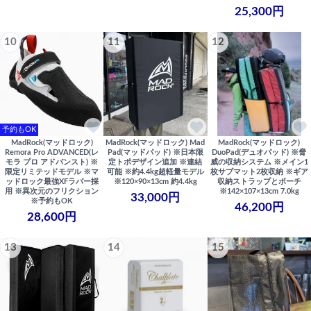
25,300円
10
11
12
予約もOK
MadRock(マッドロック)
MadRock(マッドロック) Mad
MadRock(マッドロック)
Remora Pro ADVANCED(レ
Pad(マッドパッド) ※日本限
DuoPad(デュオパッド) ※脅
モラ プロ アドバンスト) ※
定トポデザイン追加 ※連結
威の収納システム ※メイン1
限定リミテッドモデル ※マ
可能 ※約4.4kg超軽量モデル
枚サブマット2枚収納 ※ギア
ッドロック最強XFラバー採
※120×90×13cm 約4.4kg
収納ストラップとポーチ
用 ※異次元のフリクション
※142×107×13cm 7.0kg
33,000円
※予約もOK
46,200円
28,600円
13
14
15