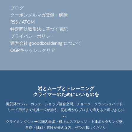
ブログ
クーポンメルマガ登録・解除
RSS
/
ATOM
特定商法取引法に基づく表記
プライバシーポリシー
運営会社 gooodbouldering について
OGPキャッシュクリア
岩とムーブとトレーニング
クライマーのためにいいものを
滋賀発のジム・カフェ・ショップ複合空間。チョーク・クラッシュパッド・
リード用品まで道具一式が揃う。初心者からプロまで通える上達できるジ
ム。
クライミングシューズ国内最多・極上エスプレッソ・上達ボルダリング壁。
自然・挑戦・冒険が好きな方、ぜひお越しください