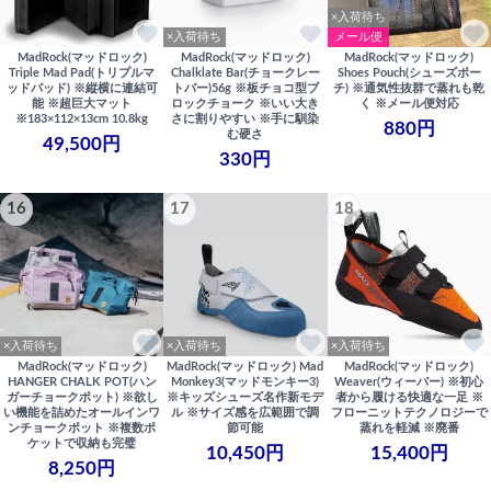
×入荷待ち
×入荷待ち
メール便
MadRock(マッドロック)
MadRock(マッドロック)
MadRock(マッドロック)
Triple Mad Pad(トリプルマ
Chalklate Bar(チョークレー
Shoes Pouch(シューズポー
ッドパッド) ※縦横に連結可
トバー)56g ※板チョコ型ブ
チ) ※通気性抜群で蒸れも乾
能 ※超巨大マット
ロックチョーク ※いい大き
く ※メール便対応
※183×112×13cm 10.8kg
さに割りやすい ※手に馴染
880円
む硬さ
49,500円
330円
16
17
18
×入荷待ち
×入荷待ち
×入荷待ち
MadRock(マッドロック)
MadRock(マッドロック) Mad
MadRock(マッドロック)
HANGER CHALK POT(ハン
Monkey3(マッドモンキー3)
Weaver(ウィーバー) ※初心
ガーチョークポット) ※欲し
※キッズシューズ名作新モデ
者から履ける快適な一足 ※
い機能を詰めたオールインワ
ル ※サイズ感を広範囲で調
フローニットテクノロジーで
ンチョークポット ※複数ポ
節可能
蒸れを軽減 ※廃番
ケットで収納も完璧
10,450円
15,400円
8,250円