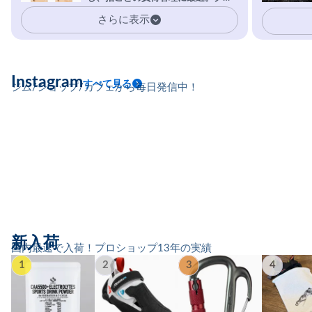
イマーの指を本気で鍛えるギア。
さらに表示
Instagram
すべて見る
ジム/ショップ/カフェから毎日発信中！
新入荷
国内最速で入荷！プロショップ13年の実績
1
2
3
4