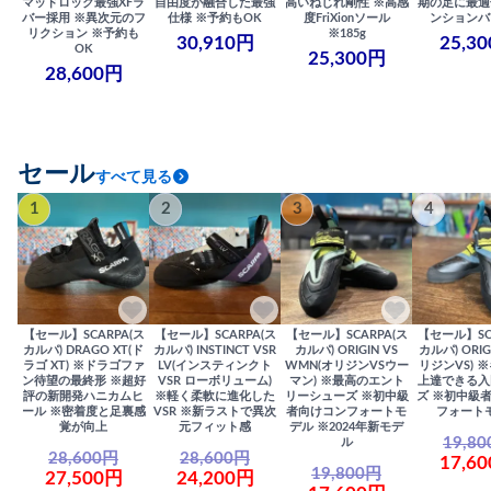
マッドロック最強XFラ
自由度が融合した最強
高いねじれ剛性 ※高感
期の足に最適
バー採用 ※異次元のフ
仕様 ※予約もOK
度FriXionソール
ンションバ
リクション ※予約も
※185g
30,910円
25,3
OK
25,300円
28,600円
セール
すべて見る
1
2
3
4
【セール】SCARPA(ス
【セール】SCARPA(ス
【セール】SCARPA(ス
【セール】SC
カルパ) DRAGO XT(ド
カルパ) INSTINCT VSR
カルパ) ORIGIN VS
カルパ) ORIG
ラゴ XT) ※ドラゴファ
LV(インスティンクト
WMN(オリジンVSウー
リジンVS) 
ン待望の最終形 ※超好
VSR ローボリューム)
マン) ※最高のエント
上達できる入
評の新開発ハニカムヒ
※軽く柔軟に進化した
リーシューズ ※初中級
ズ ※初中級
ール ※密着度と足裏感
VSR ※新ラストで異次
者向けコンフォートモ
フォート
覚が向上
元フィット感
デル ※2024年新モデ
19,8
ル
28,600円
28,600円
17,6
19,800円
27,500円
24,200円