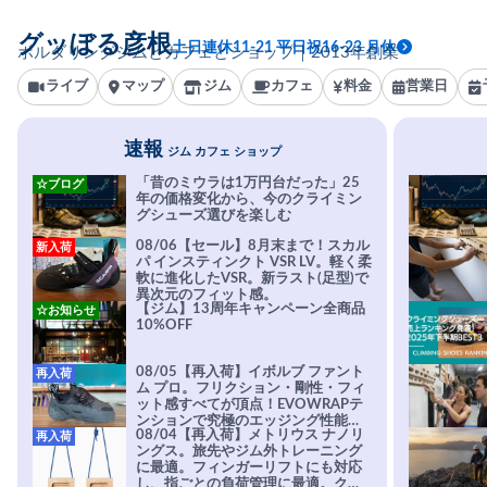
グッぼる彦根
土日連休11-21 平日祝16-23 月休
ボルダリングジムとカフェとショップ｜2013年創業
ライブ
マップ
ジム
カフェ
料金
営業日
速報
ジム カフェ ショップ
「昔のミウラは1万円台だった」25
☆ブログ
年の価格変化から、今のクライミン
グシューズ選びを楽しむ
08/06【セール】8月末まで！スカル
新入荷
パ インスティンクト VSR LV。軽く柔
軟に進化したVSR。新ラスト(足型)で
異次元のフィット感。
【ジム】13周年キャンペーン全商品
☆お知らせ
10%OFF
08/05【再入荷】イボルブ ファント
再入荷
ム プロ。フリクション・剛性・フィ
ット感すべてが頂点！EVOWRAPテ
ンションで究極のエッジング性能を
08/04【再入荷】メトリウス ナノリ
再入荷
実現。進化系ラバーEvo-74はTRAX
ングス。旅先やジム外トレーニング
を凌駕する粘着力で極小ホールドに
に最適。フィンガーリフトにも対応
安心感。
し、指ごとの負荷管理に最適。クラ