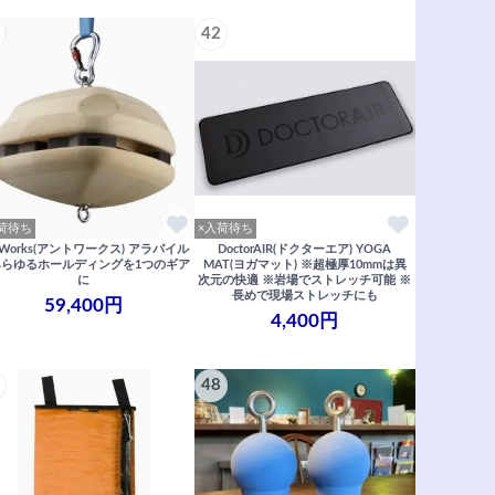
42
荷待ち
×入荷待ち
tWorks(アントワークス) アラパイル
DoctorAIR(ドクターエア) YOGA
あらゆるホールディングを1つのギア
MAT(ヨガマット) ※超極厚10mmは異
に
次元の快適 ※岩場でストレッチ可能 ※
長めで現場ストレッチにも
59,400円
4,400円
48