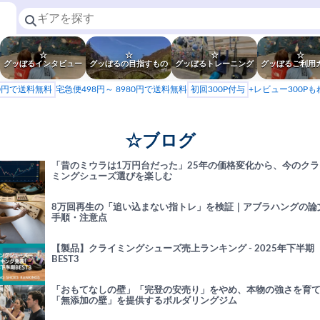
☆
☆
☆
☆
グッぼるインタビュー
グッぼるの目指すもの
グッぼるトレーニング
グッぼるご利用
80円で送料無料
宅急便498円～ 8980円で送料無料
初回300P付与
+レビュー300P
☆ブログ
「昔のミウラは1万円台だった」25年の価格変化から、今のクラ
ミングシューズ選びを楽しむ
8万回再生の「追い込まない指トレ」を検証｜アブラハングの論
手順・注意点
【製品】クライミングシューズ売上ランキング - 2025年下半期
BEST3
「おもてなしの壁」「完登の安売り」をやめ、本物の強さを育
「無添加の壁」を提供するボルダリングジム