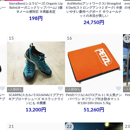
SierraBees(シエラビーズ) Organic Lip
AntWorks(アントワークス) StrongAnt
ev
多い一
Balm(オーガニックリップバーム) 1個
II Dark(ストロングアント2 ダーク) ※使
の
※メール便対応 ※再販未定
いやすい新作ペグボード ※ウォールナ
ットの木目が美しい
198円
24,750円
15
16
17
×入荷待ち
×入荷待ち
×入
クルー
SCARPA(スカルパ) IGUANA(イグアナ)
Petzl(ペツル) ALTO(アルト) ※人気ナン
Pe
アプ
※アプローチシューズ ※スラックライ
バーワン ※フラップ付き防水マット
ンにも ※廃番
※118×100×10cm 5.7kg
13,200円
51,260円
21
22
23