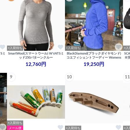
×入荷待ち
×入荷待ち
×入
TSミ
SmartWool(スマートウール) W'sNTSミ
BlackDiamond(ブラックダイヤモンド)
SC
ッド250パターンクルー
コエフィシェントフーディー Womens
※
12,760円
19,250円
9
10
11
×入荷待ち
メール便
×入荷待ち
×入