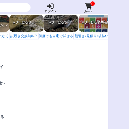
0
ログイン
カート
☆グッぼるサポート
☆グッぼるツアー
☆グッぼる公共活動
☆グッぼ
ガイド
もれなく
試履き交換無料™
何度でも自宅で試せる
割引き/見積り/後払い
学校 山岳会
イ
文・
てる