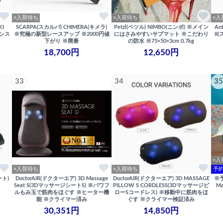
×入荷待ち
×入荷待ち
×入
KI
SCARPA(スカルパ) CHIMERA(キメラ)
Petzl(ペツル) NIMBO(ニンボ) ※メイン
An
ランス
※究極の新型レースアップ ※2000円値
にはさみやすいサブマット ※こだわり
II
下がり ※廃番
の防水 ※75×50×3cm 0.7kg
18,700円
12,650円
33
34
35
×入
×入荷待ち
×入荷待ち
予約
ート)
DoctorAIR(ドクターエア) 3D Massage
DoctorAIR(ドクターエア) 3D MASSAGE
※
Seat S(3DマッサージシートS) ※パワフ
PILLOW S CORDLESS(3Dマッサージピ
M
ルもみ玉で筋肉をほぐす ※ヒーター機
ローSコードレス) ※移動中に筋肉をほ
能 ※クライマー済み
ぐす ※クライマー検証済み
30,351円
14,850円