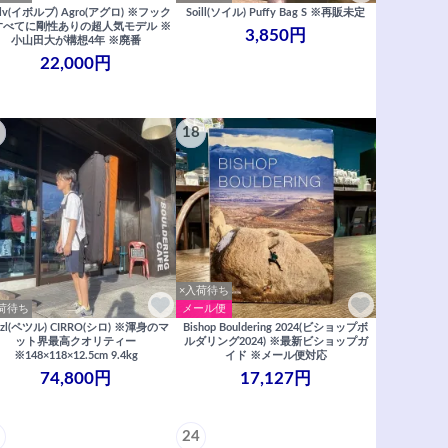
olv(イボルブ) Agro(アグロ) ※フック
Soill(ソイル) Puffy Bag S ※再販未定
すべてに剛性ありの超人気モデル ※
3,850円
小山田大が構想4年 ※廃番
22,000円
18
×入荷待ち
荷待ち
メール便
tzl(ペツル) CIRRO(シロ) ※渾身のマ
Bishop Bouldering 2024(ビショップボ
ット界最高クオリティー
ルダリング2024) ※最新ビショップガ
※148×118×12.5cm 9.4kg
イド ※メール便対応
74,800円
17,127円
24