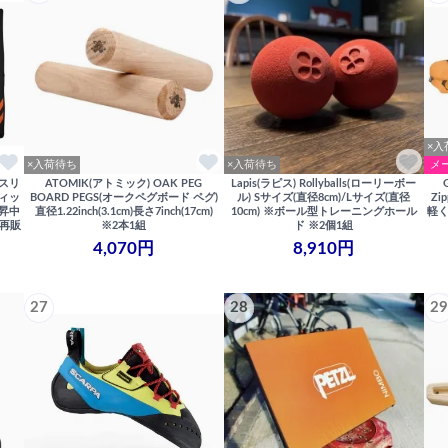
×入
×入荷待ち
×入荷待ち
メ
ルスリ
ATOMIK(アトミック) OAK PEG
Lapis(ラピス) Rollyballs(ローリーボー
フィッ
BOARD PEGS(オークペグボード ペグ)
ル) Sサイズ(直径8cm)/Lサイズ(直径
Zi
上昇中
直径1.22inch(3.1cm)長さ7inch(17cm)
10cm) ※ボール型トレーニングホール
軽く
※再販
※2本1組
ド ※2個1組
4,070円
8,910円
27
28
29