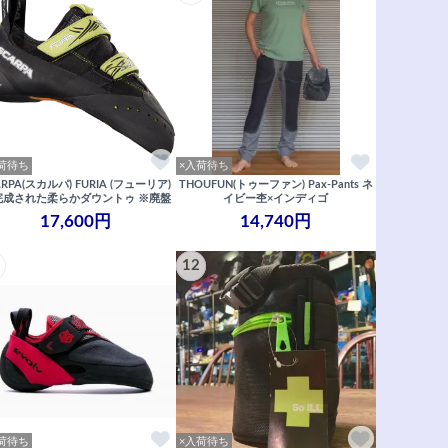
荷待ち
×入荷待ち
ARPA(スカルパ) FURIA (フューリア)
THOUFUN(トゥーファン) Pax-Pants ネ
完成された柔らかダウントゥ ※廃盤
イビー杢×インディゴ
17,600円
14,740円
12
荷待ち
×入荷待ち