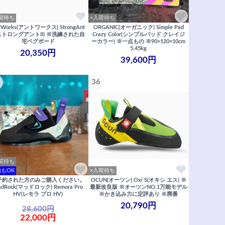
荷待ち
×入荷待ち
tWorks(アントワークス) StrongAnt
ORGANIC(オーガニック) Simple Pad
(ストロングアントII) ※洗練された自
Crazy Color(シンプルパッド クレイジ
宅ペグボード
ーカラー) ※一点もの ※90×120×10cm
5.45kg
20,350円
39,600円
36
荷待ち
もOK
×入荷待ち
予約された方のみご購入ください。
OCUN(オーツン) Oxi S(オキシ エス) ※
adRock(マッドロック) Remora Pro
最新改良版 ※オーツンNO.1万能モデル
HV(レモラ プロ HV)
※かき込み力に定評あり ※廃番
20,790円
28,600円
22,000円