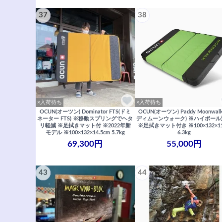
37
38
×入荷待ち
×入荷待ち
OCUN(オーツン) Dominator FTS(ドミ
OCUN(オーツン) Paddy Moonwal
ネーター FTS) ※移動スプリングでヘタ
ディムーンウォーク) ※ハイボー
リ軽減 ※足拭きマット付 ※2022年新
※足拭きマット付き ※100×132×1
モデル ※100×132×14.5cm 5.7kg
6.3kg
69,300円
55,000円
43
44