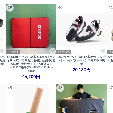
39
40
41
×入荷待ち
×入荷待ち
×入
k(パ
OCUN(オーツン) Paddy Sundance(パデ
OCUN(オーツン) Oxi Lady(オキシ レデ
An
ル対応
ィサンダンス) ※縦にも横にも展開可能
ィ) ※ハイパフォーマンスモデル ※廃
※
1cm
※軽量で女性や子供にもオススメ
番
※2022年新モデル ※100×120×9cm
20,130円
4.8kg
46,200円
45
46
47