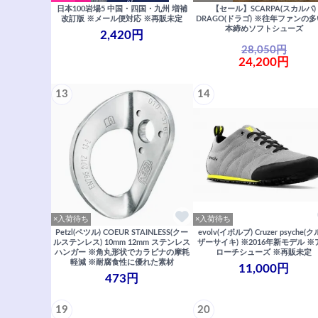
日本100岩場5 中国・四国・九州 増補
【セール】SCARPA(スカルパ)
改訂版 ※メール便対応 ※再販未定
DRAGO(ドラゴ) ※往年ファンの
本締めソフトシューズ
2,420円
28,050円
24,200円
13
14
×入荷待ち
×入荷待ち
Petzl(ペツル) COEUR STAINLESS(クー
evolv(イボルブ) Cruzer psyche(
ルステンレス) 10mm 12mm ステンレス
ザーサイキ) ※2016年新モデル ※
ハンガー ※角丸形状でカラビナの摩耗
ローチシューズ ※再販未定
軽減 ※耐腐食性に優れた素材
11,000円
473円
19
20