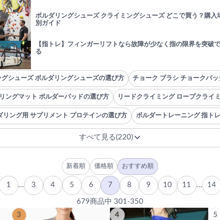
ボルダリングシューズ クライミングシューズ どこで買う？購入
別ガイド
【指トレ】フィンガーリフトなら故障が少なく指の限界を突破
る
ングシューズ ボルダリングシューズの選び方
チョーク ブラシ チョークバ
リングマット ボルダーパッドの選び方
リードクライミング ロープクライ
リング用 サプリメント プロテインの選び方
ボルダートレーニング 指トレ
すべて見る(220)
新着順
価格順
おすすめ順
1
...
3
4
5
6
7
8
9
10
11
...
14
679商品中 301-350
3
4
5