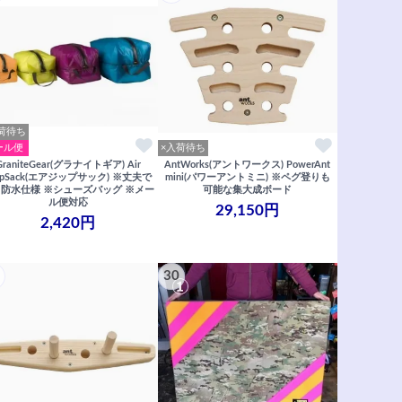
荷待ち
ール便
×入荷待ち
GraniteGear(グラナイトギア) Air
AntWorks(アントワークス) PowerAnt
ppSack(エアジップサック) ※丈夫で
mini(パワーアントミニ) ※ペグ登りも
防水仕様 ※シューズバッグ ※メー
可能な集大成ボード
ル便対応
29,150円
2,420円
30