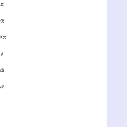
！岩
を使
頭の
しま
と症
実現