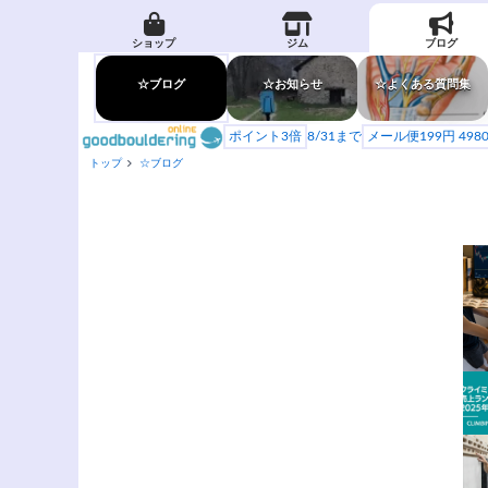
ショップ
ジム
ブログ
☆ブログ
☆お知らせ
☆よくある質問集
ポイント3倍
8/31まで
メール便199円 49
トップ
☆ブログ