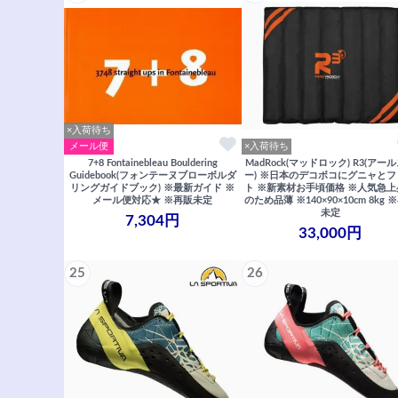
×入荷待ち
メール便
×入荷待ち
7+8 Fontainebleau Bouldering
MadRock(マッドロック) R3(アー
Guidebook(フォンテーヌブローボルダ
ー) ※日本のデコボコにグニャと
リングガイドブック) ※最新ガイド ※
ト ※新素材お手頃価格 ※人気急
メール便対応★ ※再販未定
のため品薄 ※140×90×10cm 8kg 
未定
7,304円
33,000円
25
26