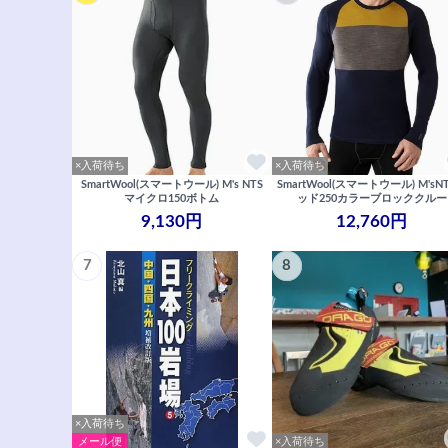
×入荷待ち
×入荷待ち
SmartWool(スマートウール) M's NTS
SmartWool(スマートウール) M'sN
マイクロ150ボトム
ッド250カラーブロッククルー
9,130円
12,760円
7
8
×入荷待ち
メール便
×入荷待ち