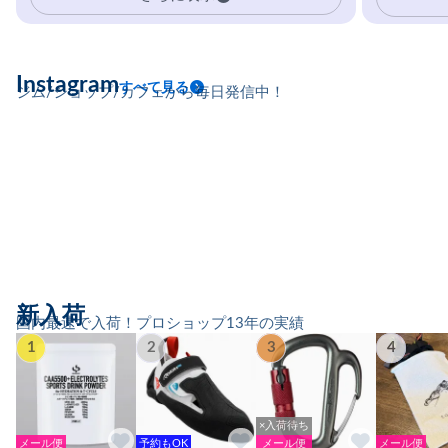
Instagram
すべて見る
ジム/ショップ/カフェから毎日発信中！
新入荷
国内最速で入荷！プロショップ13年の実績
1
2
3
4
×入荷待ち
メール便
予約もOK
メール便
メール便