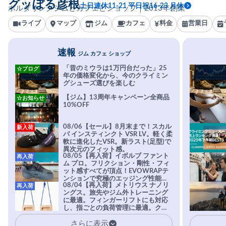
グッぼる彦根
土日連休11-21 平日祝16-23 月休
ボルダリングジムとカフェとショップ｜2013年創業
ライブ
マップ
ジム
カフェ
料金
営業日
速報
ジム カフェ ショップ
「昔のミウラは1万円台だった」25
☆ブログ
年の価格変化から、今のクライミン
グシューズ選びを楽しむ
【ジム】13周年キャンペーン全商品
☆お知らせ
10%OFF
08/06【セール】8月末まで！スカル
新入荷
パ インスティンクト VSR LV。軽く柔
軟に進化したVSR。新ラスト(足型)で
異次元のフィット感。
08/05【再入荷】イボルブ ファント
再入荷
ム プロ。フリクション・剛性・フィ
ット感すべてが頂点！EVOWRAPテ
ンションで究極のエッジング性能を
08/04【再入荷】メトリウス ナノリ
再入荷
実現。進化系ラバーEvo-74はTRAX
ングス。旅先やジム外トレーニング
を凌駕する粘着力で極小ホールドに
に最適。フィンガーリフトにも対応
安心感。
し、指ごとの負荷管理に最適。クラ
イマーの指を本気で鍛えるギア。
さらに表示