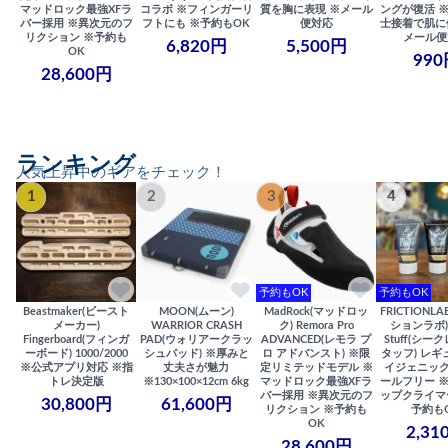
マッドロック最強XFラ
コラボ ※フィンガーリ
質を胸に表現 ※メール
ングが復活 
バー採用 ※異次元のフ
フトにも ※予約もOK
便対応
士接着で肌に
リクション ※予約も
メール便
6,820円
5,500円
OK
990
28,600円
ランキング
人気上昇中のギアをチェック！
1
2
3
4
予約もOK
予約もOK
Beastmaker(ビースト
MOON(ムーン)
MadRock(マッドロッ
FRICTIONL
メーカー)
WARRIOR CRASH
ク) Remora Pro
ションラボ) S
Fingerboard(フィンガ
PAD(ウォリアークラッ
ADVANCED(レモラ プ
Stuff(シー
ーボード) 1000/2000
シュパッド) ※厚みと
ロ アドバンスト) ※限
タッフ) レギ
※公式アプリ対応 ※指
丈夫さが魅力
定リミテッドモデル ※
イジェニック
トレ決定版
※130×100×12cm 6kg
マッドロック最強XFラ
ールフリー 
バー採用 ※異次元のフ
ップクライマ
30,800円
61,600円
リクション ※予約も
予約も
OK
2,31
28,600円