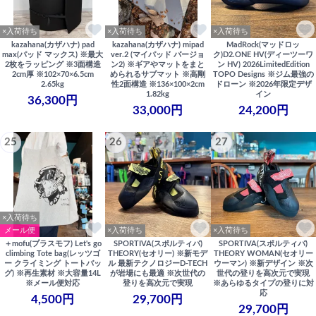
×入荷待ち
×入荷待ち
×入荷待ち
kazahana(カザハナ) pad
kazahana(カザハナ) mipad
MadRock(マッドロッ
max(パッド マックス) ※最大
ver.2 (マイパッド バージョ
ク)D2.ONE HV(ディーツーワ
2枚をラッピング ※3面構造
ン2) ※ギアやマットをまと
ン HV) 2026LimitedEdition
2cm厚 ※102×70×6.5cm
められるサブマット ※高剛
TOPO Designs ※ジム最強の
2.65kg
性2面構造 ※136×100×2cm
ドローン ※2026年限定デザ
1.82kg
イン
36,300円
33,000円
24,200円
25
26
27
×入荷待ち
メール便
×入荷待ち
×入荷待ち
＋mofu(プラスモフ) Let's go
SPORTIVA(スポルティバ)
SPORTIVA(スポルティバ)
climbing Tote bag(レッツゴ
THEORY(セオリー) ※新モデ
THEORY WOMAN(セオリー
ー クライミング トートバッ
ル 最新テクノロジーD-TECH
ウーマン) ※新デザイン ※次
グ) ※再生素材 ※大容量14L
が岩場にも最適 ※次世代の
世代の登りを高次元で実現
※メール便対応
登りを高次元で実現
※あらゆるタイプの登りに対
応
4,500円
29,700円
29,700円