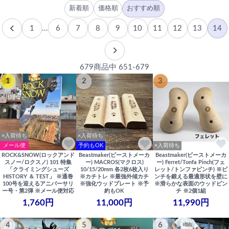
新着順
価格順
おすすめ順
1
...
6
7
8
9
10
11
12
13
14
679商品中 651-679
1
2
3
×入荷待ち
×入荷待ち
メール便
予約もOK
×入荷待ち
ROCK&SNOW(ロックアンド
Beastmaker(ビーストメーカ
Beastmaker(ビーストメーカ
スノー/ロクスノ) 101 特集
ー) MACROS(マクロス)
ー) Ferret/Tonfa Pinch(フェ
「クライミングシューズ
10/15/20mm 各2枚6枚入り
レット/トンファピンチ) ※ピ
HISTORY ＆ TEST」 ※通巻
※カチトレ ※最強外傾カチ
ンチを鍛える最適形状を壁に
100号を迎えるアニバーサリ
※強化ウッドプレート ※予
※滑らかな表面のウッドピン
ー号・第2弾 ※メール便対応
約もOK
チ ※2個1組
1,760円
11,000円
11,990円
4
5
6