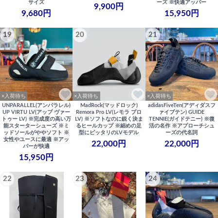
サイズ
ーズ ※快適アッパー
9,900円
9,680円
15,950円
19
20
21
×入荷待ち
×入荷待ち
×入荷待ち
UNPARALLEL(アンパラレル)
MadRock(マッドロック)
adidasFiveTen(アディダスフ
UP VIRTU LV(アップ ヴァー
Remora Pro LV(レモラ プロ
ァイブテン) GUIDE
トゥー LV) ※完成度の高い万
LV) ※ソフトなのに鋭く決ま
TENNIE(ガイドテニー) ※復
能スターターシューズ ※ミ
るヒールカップ ※細めの足
活の名作 ※アプローチシュ
ッドソールがややソフト ※
型にピッタリのLVモデル
ーズの代名詞
女性やユースに最適 ※アッ
22,000円
22,000円
パーが快適
15,950円
22
23
24