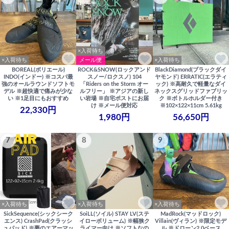
×入荷待ち
×入荷待ち
メール便
×入荷待ち
BOREAL(ボリエール)
ROCK&SNOW(ロックアンド
BlackDiamond(ブラックダイ
INDO(インドー) ※コスパ最
スノー/ロクスノ) 104
ヤモンド) ERRATIC(エラティ
強のオールラウンドソフトモ
「Riders on the Storm オー
ック) ※高耐久で軽量なダイ
デル ※超快適で痛みが少な
ルフリー」 ※アジアの新し
ネックスグリッドファブリッ
い ※1足目にもおすすめ
い岩場 ※自宅ポストにお届
ク ※ボトルホルダー付き
け ※メール便対応
※102×122×11cm 5.61kg
22,330円
1,980円
56,650円
7
8
9
×入荷待ち
×入荷待ち
×入荷待ち
SickSequence(シックシーク
SoiLL(ソイル) STAY LV(ステ
MadRock(マッドロック)
エンス) CrashPad(クラッシ
イローボリューム) ※幅狭ク
Villain(ヴィラン) ※限定モデ
ュパッド) ※夢のエアーマッ
ライマー向け ※ソフトなの
ル ※ドローン2.0ベース