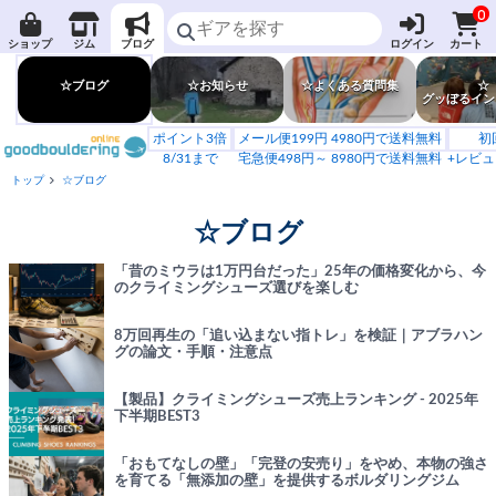
0
ショップ
ジム
ブログ
ログイン
カート
☆ブログ
☆お知らせ
☆よくある質問集
☆
グッぼるイン
ポイント3倍
メール便199円 4980円で送料無料
初
8/31まで
宅急便498円～ 8980円で送料無料
+レビュ
トップ
☆ブログ
☆ブログ
「昔のミウラは1万円台だった」25年の価格変化から、今
のクライミングシューズ選びを楽しむ
8万回再生の「追い込まない指トレ」を検証｜アブラハン
グの論文・手順・注意点
【製品】クライミングシューズ売上ランキング - 2025年
下半期BEST3
「おもてなしの壁」「完登の安売り」をやめ、本物の強さ
を育てる「無添加の壁」を提供するボルダリングジム