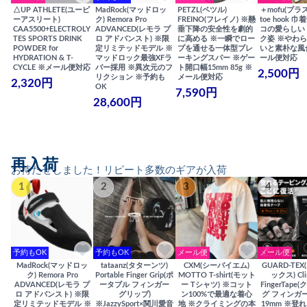
△UP ATHLETE(ユーピ
MadRock(マッドロッ
PETZL(ペツル)
＋mofu(プラ
ーアスリート)
ク) Remora Pro
FREINO(フレイノ) ※懸
toe hook 
CAA5500+ELECTROLY
ADVANCED(レモラ プ
垂下降の安全性を劇的
コの愛らしい
TES SPORTS DRINK
ロ アドバンスト) ※限
に高める ※一瞬でロー
ク姿 ※やわ
POWDER for
定リミテッドモデル ※
プを通せる一体型ブレ
いと素朴な風
HYDRATION & T-
マッドロック最強XFラ
ーキングスパー ※ゲー
ール便対応
CYCLE ※メール便対応
バー採用 ※異次元のフ
ト開口幅15mm 85g ※
2,500円
リクション ※予約も
メール便対応
2,320円
OK
7,590円
28,600円
再入荷
お待たせしました！リピート多数のギアが入荷
1
2
3
4
予約もOK
予約もOK
メール便
メール便
MadRock(マッドロッ
tataanz(タターンツ)
CXM(シーバイエム)
GUARD-TE
ク) Remora Pro
Portable Finger Grip(ポ
MOTTO T-shirt(モット
ックス) Cli
ADVANCED(レモラ プ
ータブル フィンガー
ー Tシャツ) ※コット
FingerTap
ロ アドバンスト) ※限
グリップ)
ン100%で最適な着心
グ フィンガー
定リミテッドモデル ※
※JazzySport×関川愛音
地 ※クライミングの本
19mm ※登