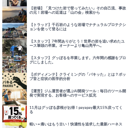
【岩場】「見つけた岩で登ってみたい」その自己流、事故
の元！岩場への近道は「山の会」検索から
【トラッド】千石岩のような岩場でナチュラルプロテクシ
ョンを使って登るには
【スタッフ】7年間ありがとう！世界の岩を追い求めたユ
ース筆頭の卒業。オーナーより亀山亮平へ。
【スタッフ】グッぼるを卒業します。六年間の感謝をブロ
グにしました。
【ボディメンテ】クライミングの「パキッた」とは？ポッ
プ音と症状の医学的分析
【運営】ジム運営者が選ぶAI開発ツール：毎日のツール開
発で実現する、お客様へのサービス拡充
11月はグッぼる彦根がお得！payapay最大15%戻ってく
る
軽い＝痛いはもう古い！快適性を追求した最新ハーネス