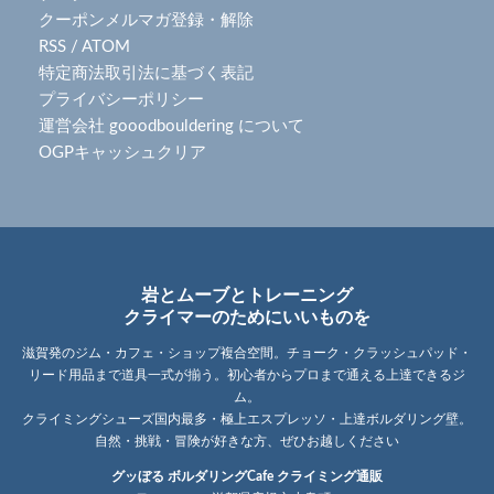
クーポンメルマガ登録・解除
RSS
/
ATOM
特定商法取引法に基づく表記
プライバシーポリシー
運営会社 gooodbouldering について
OGPキャッシュクリア
岩とムーブとトレーニング
クライマーのためにいいものを
滋賀発のジム・カフェ・ショップ複合空間。チョーク・クラッシュパッド・
リード用品まで道具一式が揃う。初心者からプロまで通える上達できるジ
ム。
クライミングシューズ国内最多・極上エスプレッソ・上達ボルダリング壁。
自然・挑戦・冒険が好きな方、ぜひお越しください
グッぼる ボルダリングCafe クライミング通販