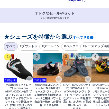
オトクなセールやセット
シューズを特徴から探せます
★シューズを特徴から選ぶ
すべて見る
すべて
#ダウントゥ
#ターンイン
#ベルクロ
#レースアップ #
1
2
3
4
予約もOK
予約もOK
MadRock(マッドロッ
UNPARALLEL(アンパ
SPORTIVA(スポルティ
SPORTIVA
ク) Remora Pro
ラレル) TN-FINITY(テ
バ) SKWAMA LITE
バ) Solutio
ADVANCED(レモラ プ
ィーエヌ-フィニティ)
WOMAN(スクワマ ラ
JR(ソリュー
ロ アドバンスト) ※限
※楢崎智亜共同開発 ※
イト ウーマン) ※適度
ンプ ジュニア
定リミテッドモデル ※
ハードな剛性パワーと
なダウントゥ ※軽量で
ニア特化モデ
マッドロック最強XFラ
自由度が融合した最強
高いねじれ剛性 ※高感
期の足に最適
バー採用 ※異次元のフ
仕様 ※予約もOK
度FriXionソール
ンションバ
リクション ※予約も
※185g