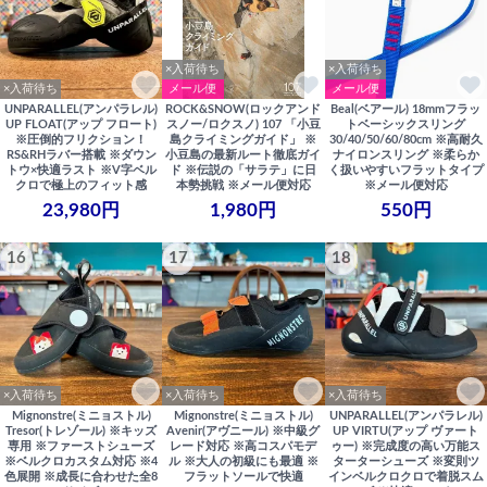
×入荷待ち
×入荷待ち
×入荷待ち
メール便
メール便
UNPARALLEL(アンパラレル)
ROCK&SNOW(ロックアンド
Beal(ベアール) 18mmフラッ
UP FLOAT(アップ フロート)
スノー/ロクスノ) 107 「小豆
トベーシックスリング
※圧倒的フリクション！
島クライミングガイド」 ※
30/40/50/60/80cm ※高耐久
RS&RHラバー搭載 ※ダウン
小豆島の最新ルート徹底ガイ
ナイロンスリング ※柔らか
トウ×快適ラスト ※V字ベル
ド ※伝説の「サラテ」に日
く扱いやすいフラットタイプ
クロで極上のフィット感
本勢挑戦 ※メール便対応
※メール便対応
23,980円
1,980円
550円
16
17
18
×入荷待ち
×入荷待ち
×入荷待ち
Mignonstre(ミニョストル)
Mignonstre(ミニョストル)
UNPARALLEL(アンパラレル)
Tresor(トレゾール) ※キッズ
Avenir(アヴニール) ※中級グ
UP VIRTU(アップ ヴァート
専用 ※ファーストシューズ
レード対応 ※高コスパモデ
ゥー) ※完成度の高い万能ス
※ベルクロカスタム対応 ※4
ル ※大人の初級にも最適 ※
ターターシューズ ※変則ツ
色展開 ※成長に合わせた全8
フラットソールで快適
インベルクロクロで着脱スム