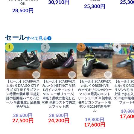
30,910円
25,3
OK
25,300円
28,600円
セール
すべて見る
1
2
3
4
【セール】SCARPA(ス
【セール】SCARPA(ス
【セール】SCARPA(ス
【セール】SC
カルパ) DRAGO XT(ド
カルパ) INSTINCT VSR
カルパ) ORIGIN VS
カルパ) ORIG
ラゴ XT) ※ドラゴファ
LV(インスティンクト
WMN(オリジンVSウー
リジンVS) 
ン待望の最終形 ※超好
VSR ローボリューム)
マン) ※最高のエント
上達できる入
評の新開発ハニカムヒ
※軽く柔軟に進化した
リーシューズ ※初中級
ズ ※初中級
ール ※密着度と足裏感
VSR ※新ラストで異次
者向けコンフォートモ
フォート
覚が向上
元フィット感
デル ※2024年新モデ
19,8
ル
28,600円
28,600円
17,6
19,800円
27,500円
24,200円
17,600円