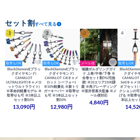
セット割
すべて見る
1
2
3
4
取寄もOK
取寄もOK
メール便
取寄もOK
BlackDiamond(ブラッ
BlackDiamond(ブラッ
瑞牆ボルダリングガイ
BlackDiam
クダイヤモンド)
クダイヤモンド)
ド 上巻/中巻/下巻 ※
クダイヤモ
CAMALOT
CAMALOT C4(キャメ
全巻セット割5%(宅急
CAMALOT 
ULTRALIGHT(キャメロ
ロット シーフォー)
便) ※32エリア2100課
Set(キャメロ
ットウルトラライト)
※10%軽量化 ※新トリ
題 ※再グレーディング
オフセット)
※革命的軽量モデル ※
ガーキーパー ※取寄せ
※室井登喜夫監修 ※メ
クションの可
取寄せも可 ※3本以上
も可 ※3本以上セット
ール便対応
げる ※取寄せ
セット割10%
割10%
本以上セット
4,840円
13,090円
12,980円
14,5