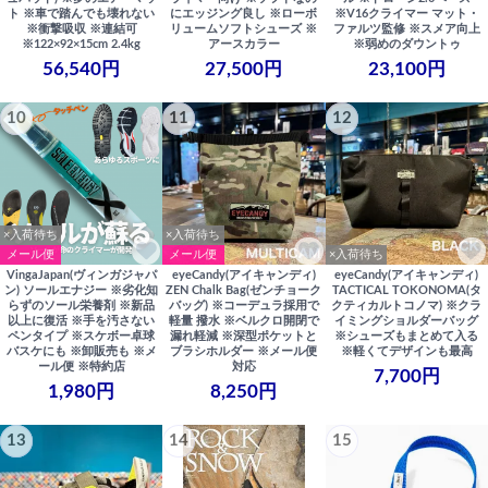
ト ※車で踏んでも壊れない
にエッジング良し ※ローボ
※V16クライマー マット・
※衝撃吸収 ※連結可
リュームソフトシューズ ※
ファルツ監修 ※スメア向上
※122×92×15cm 2.4kg
アースカラー
※弱めのダウントゥ
56,540円
27,500円
23,100円
10
11
12
×入荷待ち
×入荷待ち
メール便
メール便
×入荷待ち
VingaJapan(ヴィンガジャパ
eyeCandy(アイキャンディ)
eyeCandy(アイキャンディ)
ン) ソールエナジー ※劣化知
ZEN Chalk Bag(ゼンチョーク
TACTICAL TOKONOMA(タ
らずのソール栄養剤 ※新品
バッグ) ※コーデュラ採用で
クティカルトコノマ) ※クラ
以上に復活 ※手を汚さない
軽量 撥水 ※ベルクロ開閉で
イミングショルダーバッグ
ペンタイプ ※スケボー卓球
漏れ軽減 ※深型ポケットと
※シューズもまとめて入る
バスケにも ※卸販売も ※メ
ブラシホルダー ※メール便
※軽くてデザインも最高
ール便 ※特約店
対応
7,700円
1,980円
8,250円
13
14
15