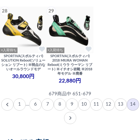
28
29
×入荷待ち
×入荷待ち
SPORTIVA(スポルティバ)
SPORTIVA(スポルティバ)
SOLUTION Reboot(ソリュー
2018 MIURA WOMAN
ション リブート) ※弱点のな
Reboot(ミウラ ウーマン リブ
いオールラウンドモデ
ート) ※イチオシ岩靴 ※2018
年モデル ※廃番
30,800円
22,880円
679商品中 651-679
1
...
6
7
8
9
10
11
12
13
14