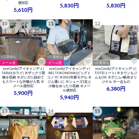
便対応
5,830円
5,830円
5,610円
10
11
12
×入荷待ち
×入荷待ち
メール便
メール便
×入荷待ち
eyeCandy(アイキャンディ)
eyeCandy(アイキャンディ)
eyeCandy(アイキャンディ)
TARAI(タライ) ※ザックリ荷
BIG TOKONOMA(ビッグト
TOTE(トート) ※タウンもジ
物を収納 ※ガシガシ詰めて
コノマ) ※2021年新モデル ※
ムもOK ※デニム×帆布オリ
もスマートな外観が人気 ※
ジム通いに ※シューズ2足と
ジナル ※一点もの
メール便対応
小物をゆったり収納 ※メー
6,380円
ル便対応
5,900円
5,940円
13
14
15