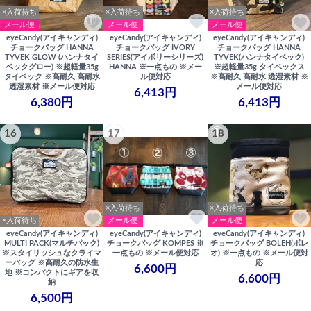
×入荷待ち
×入荷待ち
×入荷待ち
メール便
メール便
メール便
eyeCandy(アイキャンディ)
eyeCandy(アイキャンディ)
eyeCandy(アイキャンディ)
チョークバッグ HANNA
チョークバッグ IVORY
チョークバッグ HANNA
TYVEK GLOW (ハンナタイ
SERIES(アイボリーシリーズ)
TYVEK(ハンナタイベック)
ベックグロー) ※超軽量35g
HANNA ※一点もの ※メー
※超軽量35g タイベックス
タイベック ※高耐久 高耐水
ル便対応
※高耐久 高耐水 透湿素材 ※
透湿素材 ※メール便対応
メール便対応
6,413円
6,380円
6,413円
16
17
18
×入荷待ち
×入荷待ち
×入荷待ち
メール便
メール便
eyeCandy(アイキャンディ)
eyeCandy(アイキャンディ)
eyeCandy(アイキャンディ)
MULTI PACK(マルチパック)
チョークバッグ KOMPES ※
チョークバッグ BOLEH(ボレ
※スタイリッシュなクライマ
一点もの ※メール便対応
オ) ※一点もの ※メール便対
ーバッグ ※高耐久の防水生
応
6,600円
地 ※コンパクトにギアを収
6,600円
納
6,500円