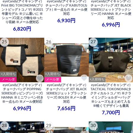
eyeCandy(アイキャンディ)
eyeCandy(アイキャンディ)
eyeCandy(アイキャンディ)
Print BIG TOKONOMA(プリ
チョークバッグ KABUTO(カ
チョークバッグ JET BLACK
ントビッグトコノマ) ※2021
ブト) ※一点もの ※メール便
SERIES(ジェットブラックシ
年新モデル ※ジム通いに ※
対応
リーズ) HANNA ※メール便
シューズ2足と小物をゆった
対応
6,930円
り収納 ※メール便対応
6,996円
6,820円
25
26
27
×入荷待ち
×入荷待ち
メール便
メール便
×入荷待ち
eyeCandy(アイキャンディ)
eyeCandy(アイキャンディ)
eyeCandy(アイキャンディ)
チョークバッグ POPPING
チョークバッグ JET BLACK
TACTICAL TOKONOMA(タ
SERIES(ポッピングシリーズ)
SERIES(ジェットブラックシ
クティカルトコノマ) ※クラ
HANNA ※ミニワッペン付き
リーズ) BOLEH ※メール便
イミングショルダーバッグ
※一点もの ※メール便対応
対応
※シューズもまとめて入る
※軽くてデザインも最高
6,996円
7,656円
7,700円
28
29
30