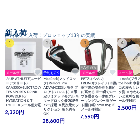
新入荷
国内最速で入荷！プロショップ13年の実績
1
2
3
4
×入荷待ち
メール便
予約もOK
メール便
メール便
△UP ATHLETE(ユーピ
MadRock(マッドロッ
PETZL(ペツル)
＋mofu(プラ
ーアスリート)
ク) Remora Pro
FREINO(フレイノ) ※懸
toe hook 
CAA5500+ELECTROLY
ADVANCED(レモラ プ
垂下降の安全性を劇的
コの愛らしい
TES SPORTS DRINK
ロ アドバンスト) ※限
に高める ※一瞬でロー
ク姿 ※やわ
POWDER for
定リミテッドモデル ※
プを通せる一体型ブレ
いと素朴な風
HYDRATION & T-
マッドロック最強XFラ
ーキングスパー ※ゲー
ール便対応
CYCLE ※メール便対応
バー採用 ※異次元のフ
ト開口幅15mm 85g ※
2,500円
リクション ※予約も
メール便対応
2,320円
OK
7,590円
28,600円