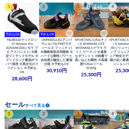
1
2
3
4
予約もOK
予約もOK
MadRock(マッドロッ
UNPARALLEL(アンパ
SPORTIVA(スポルティ
SPORTIVA
ク) Remora Pro
ラレル) TN-FINITY(テ
バ) SKWAMA LITE
バ) Solutio
ADVANCED(レモラ プ
ィーエヌ-フィニティ)
WOMAN(スクワマ ラ
JR(ソリュー
ロ アドバンスト) ※限
※楢崎智亜共同開発 ※
イト ウーマン) ※適度
ンプ ジュニア
定リミテッドモデル ※
ハードな剛性パワーと
なダウントゥ ※軽量で
ニア特化モデ
マッドロック最強XFラ
自由度が融合した最強
高いねじれ剛性 ※高感
期の足に最適
バー採用 ※異次元のフ
仕様 ※予約もOK
度FriXionソール
ンションバ
リクション ※予約も
※185g
30,910円
25,3
OK
25,300円
28,600円
セール
すべて見る
1
2
3
4