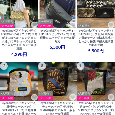
×入荷待ち
×入荷待ち
メール便
メール便
×入荷待ち
eyeCandy(アイキャンディ)
eyeCandy(アイキャンディ)
eyeCandy(アイキャンディ)
TOKONOMA(トコノマ) ※肩
HIP BAG(ヒップバッグ) ※超
CAPSULE(カプセル) ※四角
がけにはベルトロング ※ジ
軽量ミニバッグ ※メール便
い収納ケース ※防水生地で
ム通いに ※シューズもまと
対応
しっかり保護 ※耐久性抜群
めて入るサイズ ※メール便
の帆布生地
5,500円
対応
5,500円
4,290円
7
8
9
×入荷待ち
×入荷待ち
×入荷待ち
メール便
メール便
メール便
eyeCandy(アイキャンディ)
eyeCandy(アイキャンディ)
eyeCandy(アイキャンディ)
腰付チョークバック
チョークバッグ HANNA
チョークバッグ AFRICAN
SPARK(スパーク) ※超軽量
※2020年新モデル ※一点も
SERIES(アフリカンシリーズ)
40g ※ベルト付属 ※メール
の ※メール便対応
HANNA ※メール便対応