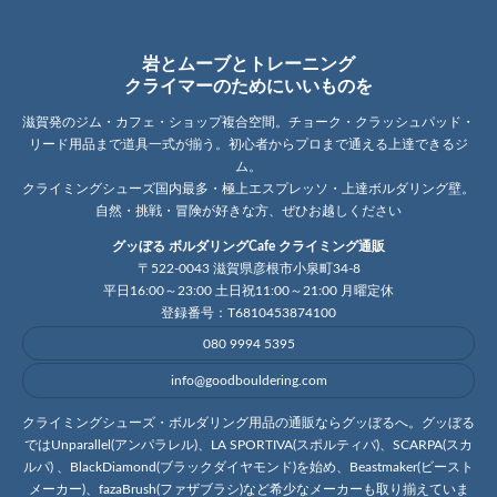
岩とムーブとトレーニング
クライマーのためにいいものを
滋賀発のジム・カフェ・ショップ複合空間。チョーク・クラッシュパッド・
リード用品まで道具一式が揃う。初心者からプロまで通える上達できるジ
ム。
クライミングシューズ国内最多・極上エスプレッソ・上達ボルダリング壁。
自然・挑戦・冒険が好きな方、ぜひお越しください
グッぼる ボルダリングCafe クライミング通販
〒522-0043 滋賀県彦根市小泉町34-8
平日16:00～23:00 土日祝11:00～21:00 月曜定休
登録番号：T6810453874100
080 9994 5395
info@goodbouldering.com
クライミングシューズ・ボルダリング用品の通販ならグッぼるへ。グッぼる
ではUnparallel(アンパラレル)、LA SPORTIVA(スポルティバ)、SCARPA(スカ
ルパ) 、BlackDiamond(ブラックダイヤモンド)を始め、Beastmaker(ビースト
メーカー)、fazaBrush(ファザブラシ)など希少なメーカーも取り揃えていま