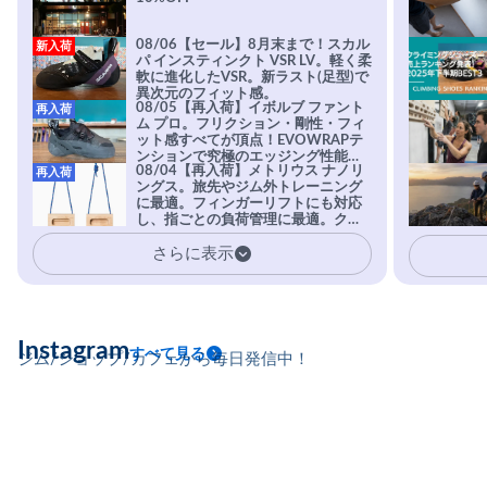
08/06【セール】8月末まで！スカル
新入荷
パ インスティンクト VSR LV。軽く柔
軟に進化したVSR。新ラスト(足型)で
異次元のフィット感。
08/05【再入荷】イボルブ ファント
再入荷
ム プロ。フリクション・剛性・フィ
ット感すべてが頂点！EVOWRAPテ
ンションで究極のエッジング性能を
08/04【再入荷】メトリウス ナノリ
再入荷
実現。進化系ラバーEvo-74はTRAX
ングス。旅先やジム外トレーニング
を凌駕する粘着力で極小ホールドに
に最適。フィンガーリフトにも対応
安心感。
し、指ごとの負荷管理に最適。クラ
イマーの指を本気で鍛えるギア。
さらに表示
Instagram
すべて見る
ジム/ショップ/カフェから毎日発信中！