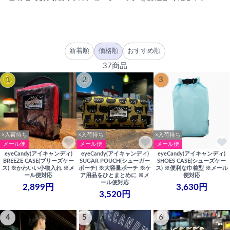
新着順
価格順
おすすめ順
37商品
1
2
3
×入荷待ち
×入荷待ち
×入荷待ち
メール便
メール便
メール便
eyeCandy(アイキャンディ)
eyeCandy(アイキャンディ)
eyeCandy(アイキャンディ)
BREEZE CASE(ブリーズケー
SUGAR POUCH(シューガー
SHOES CASE(シューズケー
ス) ※かわいい小物入れ ※メ
ポーチ) ※大容量ポーチ ※ケ
ス) ※便利な巾着型 ※メール
ール便対応
ア用品をひとまとめに ※メ
便対応
ール便対応
2,899円
3,630円
3,520円
4
5
6