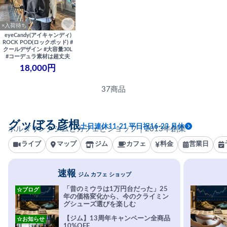
×入荷待ち
eyeCandy(アイキャンディ)
ROCK POD(ロックポッド) #
クールデザイン #大容量30L
#コーデュラ素材は超丈夫
18,000円
37商品
グッぼる彦根
土日連休11-21 平日祝16-23 月休
ボルダリングジムとカフェとショップ｜2013年創業
ライブ
マップ
ジム
カフェ
料金
営業日
速報
ジム カフェ ショップ
「昔のミウラは1万円台だった」25
☆ブログ
年の価格変化から、今のクライミン
グシューズ選びを楽しむ
【ジム】13周年キャンペーン全商品
☆お知らせ
10%OFF