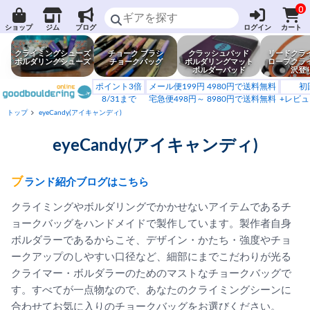
0
ショップ
ジム
ブログ
ログイン
カート
クライミングシューズ
チョーク ブラシ
クラッシュパッド
リードクラ
ボルダリングシューズ
チョークバッグ
ボルダリングマット
ロープクラ
ボルダーパッド
沢登
ポイント3倍
メール便199円 4980円で送料無料
初
8/31まで
宅急便498円～ 8980円で送料無料
+レビュ
トップ
eyeCandy(アイキャンディ)
eyeCandy(アイキャンディ)
ブランド紹介ブログは
こちら
クライミングやボルダリングでかかせないアイテムであるチ
ョークバッグをハンドメイドで製作しています。製作者自身
ボルダラーであるからこそ、デザイン・かたち・強度やチョ
ークアップのしやすい口径など、細部にまでこだわりが光る
クライマー・ボルダラーのためのマストなチョークバッグで
す。すべてが一点物なので、あなたのクライミングシーンに
合わせてお気に入りのチョークバッグをお選びください。