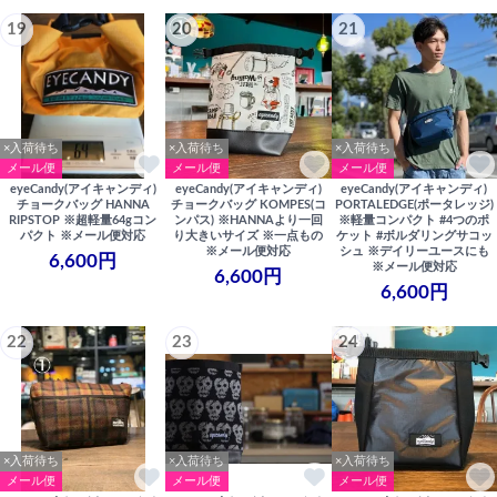
19
20
21
×入荷待ち
×入荷待ち
×入荷待ち
メール便
メール便
メール便
eyeCandy(アイキャンディ)
eyeCandy(アイキャンディ)
eyeCandy(アイキャンディ)
チョークバッグ HANNA
チョークバッグ KOMPES(コ
PORTALEDGE(ポータレッジ)
RIPSTOP ※超軽量64gコン
ンパス) ※HANNAより一回
※軽量コンパクト #4つのポ
パクト ※メール便対応
り大きいサイズ ※一点もの
ケット #ボルダリングサコッ
※メール便対応
シュ ※デイリーユースにも
6,600円
※メール便対応
6,600円
6,600円
22
23
24
×入荷待ち
×入荷待ち
×入荷待ち
メール便
メール便
メール便