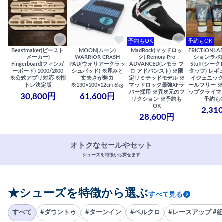
予約もOK
予約もOK
Beastmaker(ビースト
MOON(ムーン)
MadRock(マッドロッ
FRICTIONL
メーカー)
WARRIOR CRASH
ク) Remora Pro
ションラボ) S
Fingerboard(フィンガ
PAD(ウォリアークラッ
ADVANCED(レモラ プ
Stuff(シー
ーボード) 1000/2000
シュパッド) ※厚みと
ロ アドバンスト) ※限
タッフ) レギ
※公式アプリ対応 ※指
丈夫さが魅力
定リミテッドモデル ※
イジェニック
トレ決定版
※130×100×12cm 6kg
マッドロック最強XFラ
ールフリー 
バー採用 ※異次元のフ
ップクライマ
30,800円
61,600円
リクション ※予約も
予約も
OK
2,31
28,600円
オトクなセールやセット
シューズを特徴から探せます
★シューズを特徴から選ぶ
すべて見る
すべて
#ダウントゥ
#ターンイン
#ベルクロ
#レースアップ #