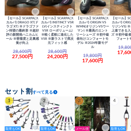
【セール】SCARPA(ス
【セール】SCARPA(ス
【セール】SCARPA(ス
【セール】SC
カルパ) DRAGO XT(ド
カルパ) INSTINCT VSR
カルパ) ORIGIN VS
カルパ) ORIG
ラゴ XT) ※ドラゴファ
LV(インスティンクト
WMN(オリジンVSウー
リジンVS) 
ン待望の最終形 ※超好
VSR ローボリューム)
マン) ※最高のエント
上達できる入
評の新開発ハニカムヒ
※軽く柔軟に進化した
リーシューズ ※初中級
ズ ※初中級
ール ※密着度と足裏感
VSR ※新ラストで異次
者向けコンフォートモ
フォート
覚が向上
元フィット感
デル ※2024年新モデ
19,8
ル
28,600円
28,600円
17,6
19,800円
27,500円
24,200円
17,600円
セット割
すべて見る
1
2
3
4
取寄もOK
取寄もOK
メール便
取寄もOK