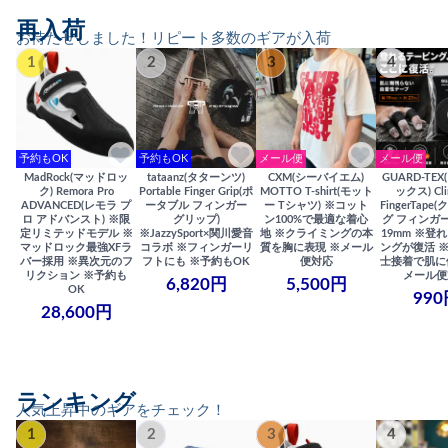
再入荷
お待たせしました！リピート多数のギアが入荷
1
2
3
4
予約もOK
予約もOK
メール便
メール便
MadRock(マッドロッ
tataanz(タターンツ)
CXM(シーバイエム)
GUARD-TE
ク) Remora Pro
Portable Finger Grip(ポ
MOTTO T-shirt(モット
ックス) Cli
ADVANCED(レモラ プ
ータブル フィンガー
ー Tシャツ) ※コット
FingerTap
ロ アドバンスト) ※限
グリップ)
ン100%で最適な着心
グ フィンガー
定リミテッドモデル ※
※JazzySport×関川愛音
地 ※クライミングの本
19mm ※登
マッドロック最強XFラ
コラボ ※フィンガーリ
質を胸に表現 ※メール
ングが復活 
バー採用 ※異次元のフ
フトにも ※予約もOK
便対応
士接着で肌に
リクション ※予約も
メール便
6,820円
5,500円
OK
990
28,600円
ランキング
人気上昇中のギアをチェック！
1
2
3
4