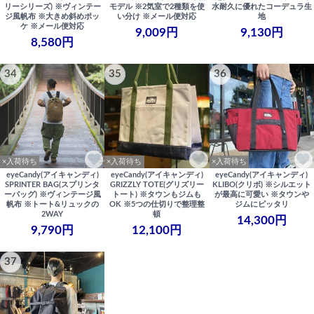
リーシリーズ) ※ヴィンテー
モデル ※2気室で2種類を使
水耐久に優れたコーデュラ生
ジ風帆布 ※大きめ斜めポッ
い分け ※メール便対応
地
ケ ※メール便対応
9,009円
9,130円
8,580円
34
35
36
×入荷待ち
×入荷待ち
×入荷待ち
eyeCandy(アイキャンディ)
eyeCandy(アイキャンディ)
eyeCandy(アイキャンディ)
SPRINTER BAG(スプリンタ
GRIZZLY TOTE(グリズリー
KLIBO(クリボ) ※シルエット
ーバッグ) ※ヴィンテージ風
トート) ※タウンもジムも
が最高に可愛い ※タウンや
帆布 ※トート&リュックの
OK ※5つの仕切りで整理整
ジムにピッタリ
2WAY
頓
14,300円
9,790円
12,100円
37