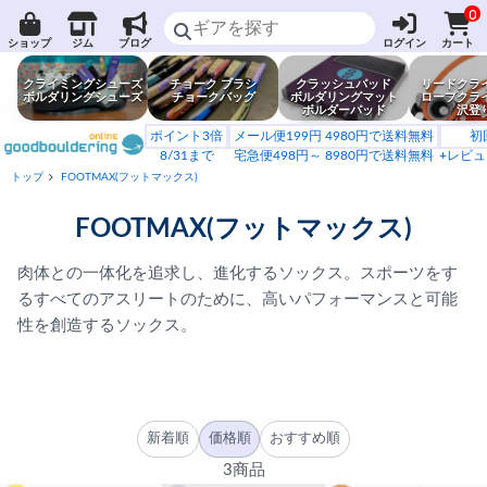
0
ショップ
ジム
ブログ
ログイン
カート
クライミングシューズ
チョーク ブラシ
クラッシュパッド
リードクラ
ボルダリングシューズ
チョークバッグ
ボルダリングマット
ロープクラ
ボルダーパッド
沢登
ポイント3倍
メール便199円 4980円で送料無料
初
8/31まで
宅急便498円～ 8980円で送料無料
+レビュ
トップ
FOOTMAX(フットマックス)
FOOTMAX(フットマックス)
肉体との一体化を追求し、進化するソックス。スポーツをす
るすべてのアスリートのために、高いパフォーマンスと可能
性を創造するソックス。
新着順
価格順
おすすめ順
3商品