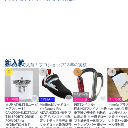
新入荷
国内最速で入荷！プロショップ13年の実績
1
2
3
4
×入荷待ち
メール便
予約もOK
メール便
メール便
△UP ATHLETE(ユーピ
MadRock(マッドロッ
PETZL(ペツル)
＋mofu(プラ
ーアスリート)
ク) Remora Pro
FREINO(フレイノ) ※懸
toe hook 
CAA5500+ELECTROLY
ADVANCED(レモラ プ
垂下降の安全性を劇的
コの愛らしい
TES SPORTS DRINK
ロ アドバンスト) ※限
に高める ※一瞬でロー
ク姿 ※やわ
POWDER for
定リミテッドモデル ※
プを通せる一体型ブレ
いと素朴な風
HYDRATION & T-
マッドロック最強XFラ
ーキングスパー ※ゲー
ール便対応