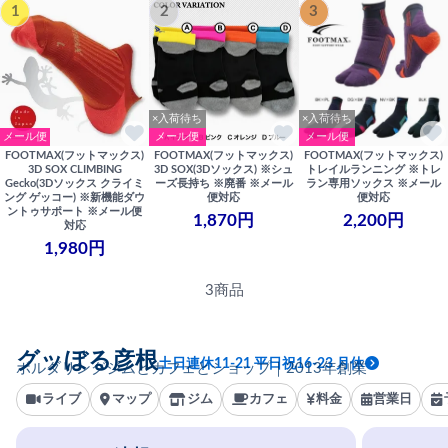
1
2
3
×入荷待ち
×入荷待ち
メール便
メール便
メール便
FOOTMAX(フットマックス)
FOOTMAX(フットマックス)
FOOTMAX(フットマックス)
3D SOX CLIMBING
3D SOX(3Dソックス) ※シュ
トレイルランニング ※トレ
Gecko(3Dソックス クライミ
ーズ長持ち ※廃番 ※メール
ラン専用ソックス ※メール
ング ゲッコー) ※新機能ダウ
便対応
便対応
ントゥサポート ※メール便
1,870円
2,200円
対応
1,980円
3商品
グッぼる彦根
土日連休11-21 平日祝16-23 月休
ボルダリングジムとカフェとショップ｜2013年創業
ライブ
マップ
ジム
カフェ
料金
営業日