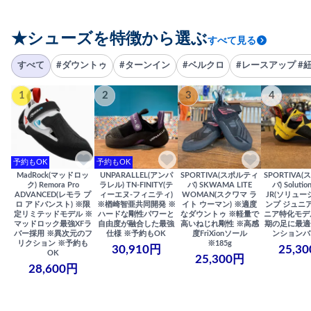
★シューズを特徴から選ぶ
すべて見る
すべて
#ダウントゥ
#ターンイン
#ベルクロ
#レースアップ #
1
2
3
4
予約もOK
予約もOK
MadRock(マッドロッ
UNPARALLEL(アンパ
SPORTIVA(スポルティ
SPORTIVA
ク) Remora Pro
ラレル) TN-FINITY(テ
バ) SKWAMA LITE
バ) Solutio
ADVANCED(レモラ プ
ィーエヌ-フィニティ)
WOMAN(スクワマ ラ
JR(ソリュー
ロ アドバンスト) ※限
※楢崎智亜共同開発 ※
イト ウーマン) ※適度
ンプ ジュニア
定リミテッドモデル ※
ハードな剛性パワーと
なダウントゥ ※軽量で
ニア特化モデ
マッドロック最強XFラ
自由度が融合した最強
高いねじれ剛性 ※高感
期の足に最適
バー採用 ※異次元のフ
仕様 ※予約もOK
度FriXionソール
ンションバ
リクション ※予約も
※185g
30,910円
25,3
OK
25,300円
28,600円