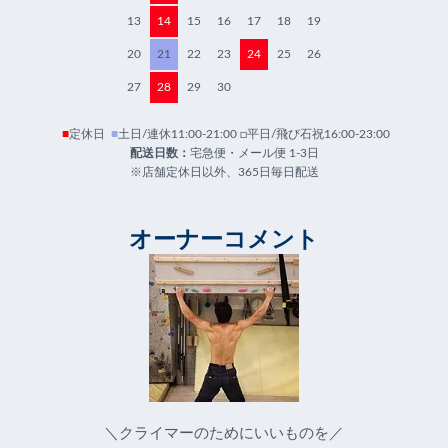
13
14
15
16
17
18
19
20
21
22
23
24
25
26
27
28
29
30
■
定休日
■
土日/連休11:00-21:00 □平日/飛び石祝16:00-23:00
配送日数：
宅急便・メール便 1-3日
※店舗定休日以外、365日毎日配送
オーナーコメント
＼クライマーのためにいいものを／