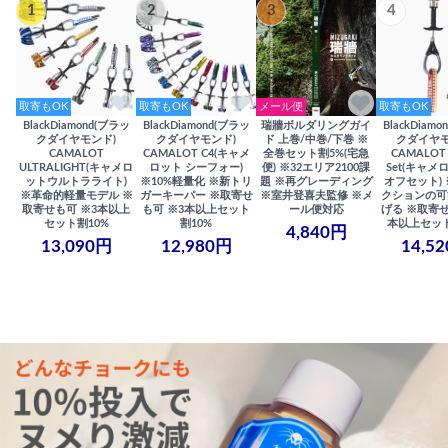
1
2
3
4
取寄もOK
取寄もOK
メール便
取寄もOK
BlackDiamond(ブラッ
BlackDiamond(ブラッ
瑞牆ボルダリングガイ
BlackDiam
クダイヤモンド)
クダイヤモンド)
ド 上巻/中巻/下巻 ※
クダイヤモ
CAMALOT
CAMALOT C4(キャメ
全巻セット割5%(宅急
CAMALOT 
ULTRALIGHT(キャメロ
ロット シーフォー)
便) ※32エリア2100課
Set(キャメロ
ットウルトラライト)
※10%軽量化 ※新トリ
題 ※再グレーディング
オフセット)
※革命的軽量モデル ※
ガーキーパー ※取寄せ
※室井登喜夫監修 ※メ
クションの可
取寄せも可 ※3本以上
も可 ※3本以上セット
ール便対応
げる ※取寄せ
セット割10%
割10%
本以上セット
4,840円
13,090円
12,980円
14,5