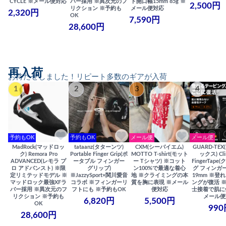
CYCLE ※メール便対応
バー採用 ※異次元のフ
ト開口幅15mm 85g ※
2,500円
リクション ※予約も
メール便対応
2,320円
OK
7,590円
28,600円
再入荷
お待たせしました！リピート多数のギアが入荷
1
2
3
4
予約もOK
予約もOK
メール便
メール便
MadRock(マッドロッ
tataanz(タターンツ)
CXM(シーバイエム)
GUARD-TE
ク) Remora Pro
Portable Finger Grip(ポ
MOTTO T-shirt(モット
ックス) Cli
ADVANCED(レモラ プ
ータブル フィンガー
ー Tシャツ) ※コット
FingerTap
ロ アドバンスト) ※限
グリップ)
ン100%で最適な着心
グ フィンガー
定リミテッドモデル ※
※JazzySport×関川愛音
地 ※クライミングの本
19mm ※登
マッドロック最強XFラ
コラボ ※フィンガーリ
質を胸に表現 ※メール
ングが復活 
バー採用 ※異次元のフ
フトにも ※予約もOK
便対応
士接着で肌に
リクション ※予約も
メール便
6,820円
5,500円
OK
990
28,600円