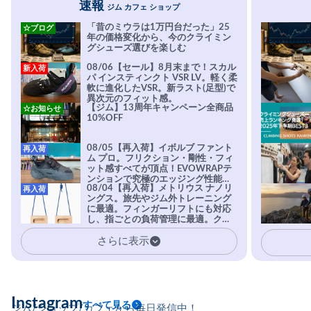
速報
ジム カフェ ショップ
「昔のミウラは1万円台だった」25
☆ブログ
年の価格変化から、今のクライミン
グシューズ選びを楽しむ
08/06【セール】8月末まで！スカル
新入荷
パ インスティンクト VSR LV。軽く柔
軟に進化したVSR。新ラスト(足型)で
異次元のフィット感。
【ジム】13周年キャンペーン全商品
☆お知らせ
10%OFF
08/05【再入荷】イボルブ ファント
再入荷
ム プロ。フリクション・剛性・フィ
ット感すべてが頂点！EVOWRAPテ
ンションで究極のエッジング性能を
08/04【再入荷】メトリウス ナノリ
再入荷
実現。進化系ラバーEvo-74はTRAX
ングス。旅先やジム外トレーニング
を凌駕する粘着力で極小ホールドに
に最適。フィンガーリフトにも対応
安心感。
し、指ごとの負荷管理に最適。クラ
イマーの指を本気で鍛えるギア。
さらに表示
Instagram
すべて見る
ジム/ショップ/カフェから毎日発信中！