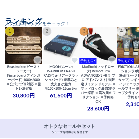
ランキング
人気上昇中のギアをチェック！
1
2
3
4
予約もOK
予約もOK
Beastmaker(ビースト
MOON(ムーン)
MadRock(マッドロッ
FRICTIONL
メーカー)
WARRIOR CRASH
ク) Remora Pro
ションラボ) S
Fingerboard(フィンガ
PAD(ウォリアークラッ
ADVANCED(レモラ プ
Stuff(シー
ーボード) 1000/2000
シュパッド) ※厚みと
ロ アドバンスト) ※限
タッフ) レギ
※公式アプリ対応 ※指
丈夫さが魅力
定リミテッドモデル ※
イジェニック
トレ決定版
※130×100×12cm 6kg
マッドロック最強XFラ
ールフリー 
バー採用 ※異次元のフ
ップクライマ
30,800円
61,600円
リクション ※予約も
予約も
OK
2,31
28,600円
オトクなセールやセット
シューズを特徴から探せます