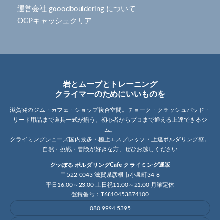
運営会社 gooodbouldering について
OGPキャッシュクリア
岩とムーブとトレーニング
クライマーのためにいいものを
滋賀発のジム・カフェ・ショップ複合空間。チョーク・クラッシュパッド・
リード用品まで道具一式が揃う。初心者からプロまで通える上達できるジ
ム。
クライミングシューズ国内最多・極上エスプレッソ・上達ボルダリング壁。
自然・挑戦・冒険が好きな方、ぜひお越しください
グッぼる ボルダリングCafe クライミング通販
〒522-0043 滋賀県彦根市小泉町34-8
平日16:00～23:00 土日祝11:00～21:00 月曜定休
登録番号：T6810453874100
080 9994 5395