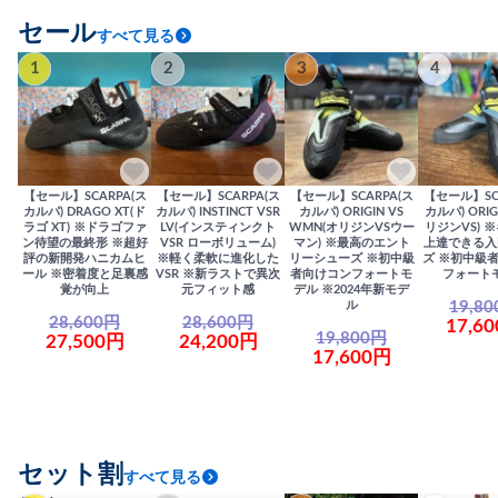
セール
すべて見る
1
2
3
4
【セール】SCARPA(ス
【セール】SCARPA(ス
【セール】SCARPA(ス
【セール】SC
カルパ) DRAGO XT(ド
カルパ) INSTINCT VSR
カルパ) ORIGIN VS
カルパ) ORIG
ラゴ XT) ※ドラゴファ
LV(インスティンクト
WMN(オリジンVSウー
リジンVS) 
ン待望の最終形 ※超好
VSR ローボリューム)
マン) ※最高のエント
上達できる入
評の新開発ハニカムヒ
※軽く柔軟に進化した
リーシューズ ※初中級
ズ ※初中級
ール ※密着度と足裏感
VSR ※新ラストで異次
者向けコンフォートモ
フォート
覚が向上
元フィット感
デル ※2024年新モデ
19,8
ル
28,600円
28,600円
17,6
19,800円
27,500円
24,200円
17,600円
セット割
すべて見る