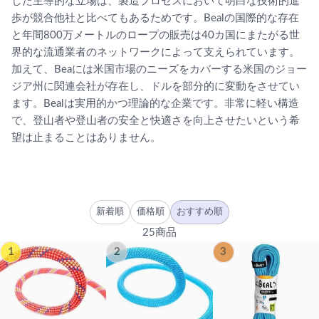
した主導的な立場は、製造プロセスにおいて明白な技術的進
歩が競合他社と比べてもあるためです。Bealの国際的な存在
と年間800万メートルのロープの販売は40カ国にまたがる世
界的な流通業者のネットワークによって支えられています。
加えて、Beaには米国市場のニーズをカバーする米国のジョー
ジア州に関連会社が存在し、ドルを部分的に変動をさせてい
ます。Bealは実用的かつ理論的な企業です。非常に軽い構造
で、登山者や登山者の安全と快適さを向上させたいという希
望は止まることはありません。
新着順
価格順
おすすめ順
25商品
1
2
3