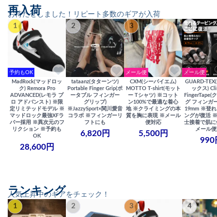
再入荷
お待たせしました！リピート多数のギアが入荷
1
2
3
4
予約もOK
メール便
メール便
MadRock(マッドロッ
tataanz(タターンツ)
CXM(シーバイエム)
GUARD-TE
ク) Remora Pro
Portable Finger Grip(ポ
MOTTO T-shirt(モット
ックス) Cli
ADVANCED(レモラ プ
ータブル フィンガー
ー Tシャツ) ※コット
FingerTap
ロ アドバンスト) ※限
グリップ)
ン100%で最適な着心
グ フィンガー
定リミテッドモデル ※
※JazzySport×関川愛音
地 ※クライミングの本
19mm ※登
マッドロック最強XFラ
コラボ ※フィンガーリ
質を胸に表現 ※メール
ングが復活 
バー採用 ※異次元のフ
フトにも
便対応
士接着で肌に
リクション ※予約も
メール便
6,820円
5,500円
OK
990
28,600円
ランキング
人気上昇中のギアをチェック！
1
2
3
4