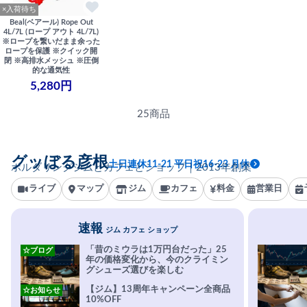
×入荷待ち
Beal(ベアール) Rope Out
4L/7L (ロープ アウト 4L/7L)
※ロープを繋いだまま余った
ロープを保護 ※クイック開
閉 ※高排水メッシュ ※圧倒
的な通気性
5,280円
25商品
グッぼる彦根
土日連休11-21 平日祝16-23 月休
ボルダリングジムとカフェとショップ｜2013年創業
ライブ
マップ
ジム
カフェ
料金
営業日
速報
ジム カフェ ショップ
「昔のミウラは1万円台だった」25
☆ブログ
年の価格変化から、今のクライミン
グシューズ選びを楽しむ
【ジム】13周年キャンペーン全商品
☆お知らせ
10%OFF