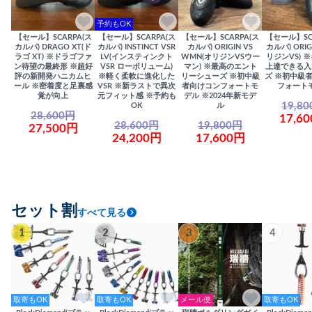
予約もOK
【セール】SCARPA(ス
【セール】SCARPA(ス
【セール】SCARPA(ス
【セール】SC
カルパ) DRAGO XT(ド
カルパ) INSTINCT VSR
カルパ) ORIGIN VS
カルパ) ORIG
ラゴ XT) ※ドラゴファ
LV(インスティンクト
WMN(オリジンVSウー
リジンVS) 
ン待望の最終形 ※超好
VSR ローボリューム)
マン) ※最高のエント
上達できる入
評の新開発ハニカムヒ
※軽く柔軟に進化した
リーシューズ ※初中級
ズ ※初中級
ール ※密着度と足裏感
VSR ※新ラストで異次
者向けコンフォートモ
フォート
覚が向上
元フィット感 ※予約も
デル ※2024年新モデ
19,8
OK
ル
28,600円
17,6
28,600円
19,800円
27,500円
24,200円
17,600円
セット割
すべて見る
1
2
3
4
取寄もOK
取寄もOK
メール便
取寄もOK