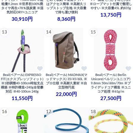
軽量9.2mm ※世界初100%廃
はアクセス簡単 ※高耐久リ
※ロープマット付属で整理し
タイヤ再生×78％脱炭素 ※湿
ップストップ生地 ※大容量
やすい ※大容量45L 約835g
気対応DRY+ユニコア
で持ち運び便利
13,750円
30,910円
8,360円
13
14
15
Beal(ベアール) EXPRESSO
Beal(ベアール) MADMAX(マ
Beal(ベアール) Berlin
FIT(エクスプレッソフィット)
ッドマックス) 35/45/60L ※
Unicore(ベルリンユニコア)
※1秒調整40-100cm時短支点
プロ仕様 ※高耐久素材 ※自
9.8mm 50m/60m/70m ※ブ
構築 ※特許構造×240g全登攀
立型楕円底
ライデッドコア構造 ※ユニ
対応 ※40-100cm 240g
コア処理 ※61g/m
22,000円
11,550円
27,500円
16
17
18