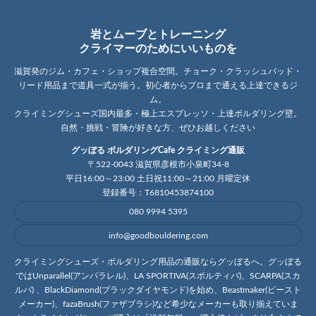
岩とムーブとトレーニング
クライマーのためにいいものを
滋賀発のジム・カフェ・ショップ複合空間。チョーク・クラッシュパッド・
リード用品まで道具一式が揃う。初心者からプロまで通える上達できるジ
ム。
クライミングシューズ国内最多・極上エスプレッソ・上達ボルダリング壁。
自然・挑戦・冒険が好きな方、ぜひお越しください
グッぼる ボルダリングCafe クライミング通販
〒522-0043 滋賀県彦根市小泉町34-8
平日16:00～23:00 土日祝11:00～21:00 月曜定休
登録番号：T6810453874100
080 9994 5395
info@goodbouldering.com
クライミングシューズ・ボルダリング用品の通販ならグッぼるへ。グッぼる
ではUnparallel(アンパラレル)、LA SPORTIVA(スポルティバ)、SCARPA(スカ
ルパ) 、BlackDiamond(ブラックダイヤモンド)を始め、Beastmaker(ビースト
メーカー)、fazaBrush(ファザブラシ)など希少なメーカーも取り揃えていま