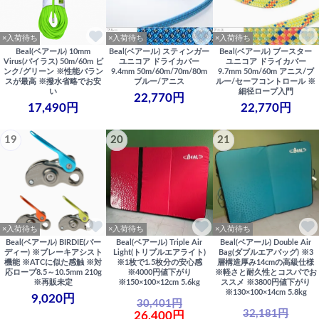
×入荷待ち
×入荷待ち
×入荷待ち
Beal(ベアール) 10mm
Beal(ベアール) スティンガー
Beal(ベアール) ブースター
Virus(バイラス) 50m/60m ピ
ユニコア ドライカバー
ユニコア ドライカバー
ンク/グリーン ※性能バラン
9.4mm 50m/60m/70m/80m
9.7mm 50m/60m アニス/ブ
スが最高 ※撥水省略でお安
ブルー/アニス
ルー/セーフコントロール ※
い
細径ロープ入門
22,770円
17,490円
22,770円
19
20
21
×入荷待ち
×入荷待ち
×入荷待ち
Beal(ベアール) BIRDIE(バー
Beal(ベアール) Triple Air
Beal(ベアール) Double Air
ディー) ※ブレーキアシスト
Light(トリプルエアライト)
Bag(ダブルエアバッグ) ※3
機能 ※ATCに似た感触 ※対
※1枚で1.5枚分の安心感
層構造厚み14cmの高級仕様
応ロープ8.5～10.5mm 210g
※4000円値下がり
※軽さと耐久性とコスパでお
※再販未定
※150×100×12cm 5.6kg
ススメ ※3800円値下がり
※130×100×14cm 5.8kg
9,020円
30,401円
32,181円
26,400円