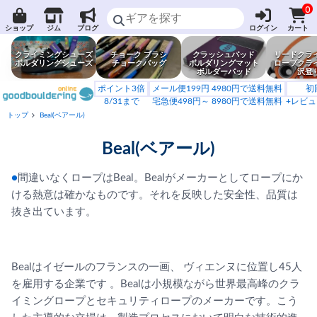
0
ショップ
ジム
ブログ
ログイン
カート
クライミングシューズ
チョーク ブラシ
クラッシュパッド
リードクラ
ボルダリングシューズ
チョークバッグ
ボルダリングマット
ロープクラ
ボルダーパッド
沢登
ポイント3倍
メール便199円 4980円で送料無料
初
8/31まで
宅急便498円～ 8980円で送料無料
+レビュ
トップ
Beal(ベアール)
Beal(ベアール)
●
間違いなくロープはBeal。Bealがメーカーとしてロープにか
ける熱意は確かなものです。それを反映した安全性、品質は
抜き出ています。
Bealはイゼールのフランスの一画、 ヴィエンヌに位置し45人
を雇用する企業です 。Bealは小規模ながら世界最高峰のクラ
イミングロープとセキュリティロープのメーカーです。こう