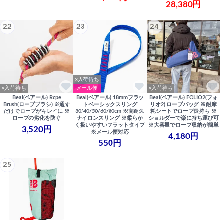
28,380円
22
23
24
×入荷待ち
×入荷待ち
メール便
×入荷待ち
Beal(ベアール) Rope
Beal(ベアール) 18mmフラッ
Beal(ベアール) FOLIO2(フォ
Brush(ロープブラシ) ※通す
トベーシックスリング
リオ2) ロープバッグ ※耐摩
だけでロープがキレイに ※
30/40/50/60/80cm ※高耐久
耗シートでロープ長持ち ※
ロープの劣化を防ぐ
ナイロンスリング ※柔らか
ショルダーで楽に持ち運び可
く扱いやすいフラットタイプ
※大容量でロープ収納が簡単
3,520円
※メール便対応
4,180円
550円
25