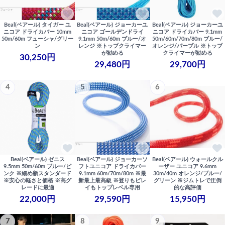
Beal(ベアール) タイガー ユ
Beal(ベアール) ジョーカーユ
Beal(ベアール) ジョーカーユ
ニコア ドライカバー 10mm
ニコア ゴールデンドライ
ニコア ドライカバー 9.1mm
50m/60m フューシャ/グリー
9.1mm 50m/60m ブルー/オ
50m/60m/70m/80m ブルー/
ン
レンジ ※トップクライマー
オレンジ/パープル ※トップ
が勧める
クライマーが勧める
30,250円
29,480円
29,700円
4
5
6
Beal(ベアール) ゼニス
Beal(ベアール) ジョーカーソ
Beal(ベアール) ウォールクル
9.5mm 50m/60m ブルー/ピ
フトユニコア ドライカバー
ーザー ユニコア 9.6mm
ンク ※細め新スタンダード
9.1mm 60m/70m/80m ※最
30m/40m オレンジ/ブルー/
※安心の軽さと価格 ※高グ
新最上最高級 ※登りもビレ
グリーン ※ジムトレで圧倒
レードに最適
イもトップレベル専用
的な高評価
22,000円
29,590円
15,950円
7
8
9