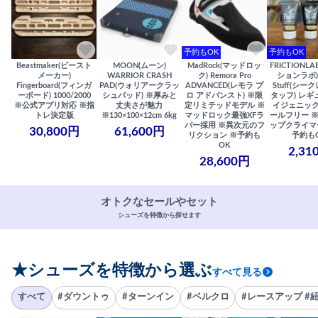
予約もOK
予約もOK
Beastmaker(ビースト
MOON(ムーン)
MadRock(マッドロッ
FRICTIONL
メーカー)
WARRIOR CRASH
ク) Remora Pro
ションラボ) S
Fingerboard(フィンガ
PAD(ウォリアークラッ
ADVANCED(レモラ プ
Stuff(シー
ーボード) 1000/2000
シュパッド) ※厚みと
ロ アドバンスト) ※限
タッフ) レギ
※公式アプリ対応 ※指
丈夫さが魅力
定リミテッドモデル ※
イジェニック
トレ決定版
※130×100×12cm 6kg
マッドロック最強XFラ
ールフリー 
バー採用 ※異次元のフ
ップクライマ
30,800円
61,600円
リクション ※予約も
予約も
OK
2,31
28,600円
オトクなセールやセット
シューズを特徴から探せます
★シューズを特徴から選ぶ
すべて見る
すべて
#ダウントゥ
#ターンイン
#ベルクロ
#レースアップ #