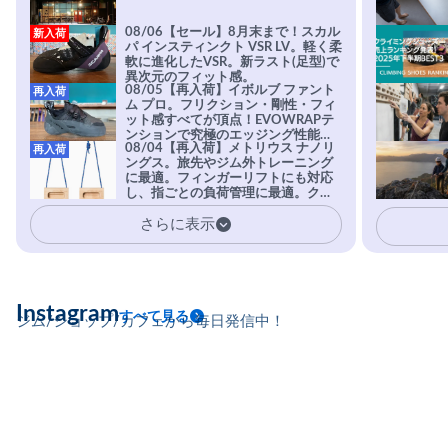
08/06【セール】8月末まで！スカル
新入荷
パ インスティンクト VSR LV。軽く柔
軟に進化したVSR。新ラスト(足型)で
異次元のフィット感。
08/05【再入荷】イボルブ ファント
再入荷
ム プロ。フリクション・剛性・フィ
ット感すべてが頂点！EVOWRAPテ
ンションで究極のエッジング性能を
08/04【再入荷】メトリウス ナノリ
再入荷
実現。進化系ラバーEvo-74はTRAX
ングス。旅先やジム外トレーニング
を凌駕する粘着力で極小ホールドに
に最適。フィンガーリフトにも対応
安心感。
し、指ごとの負荷管理に最適。クラ
イマーの指を本気で鍛えるギア。
さらに表示
Instagram
すべて見る
ジム/ショップ/カフェから毎日発信中！