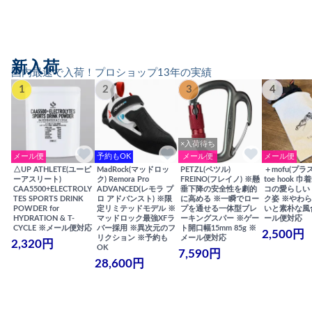
新入荷
国内最速で入荷！プロショップ13年の実績
1
2
3
4
×入荷待ち
メール便
予約もOK
メール便
メール便
△UP ATHLETE(ユーピ
MadRock(マッドロッ
PETZL(ペツル)
＋mofu(プラ
ーアスリート)
ク) Remora Pro
FREINO(フレイノ) ※懸
toe hook 
CAA5500+ELECTROLY
ADVANCED(レモラ プ
垂下降の安全性を劇的
コの愛らしい
TES SPORTS DRINK
ロ アドバンスト) ※限
に高める ※一瞬でロー
ク姿 ※やわ
POWDER for
定リミテッドモデル ※
プを通せる一体型ブレ
いと素朴な風
HYDRATION & T-
マッドロック最強XFラ
ーキングスパー ※ゲー
ール便対応
CYCLE ※メール便対応
バー採用 ※異次元のフ
ト開口幅15mm 85g ※
2,500円
リクション ※予約も
メール便対応
2,320円
OK
7,590円
28,600円