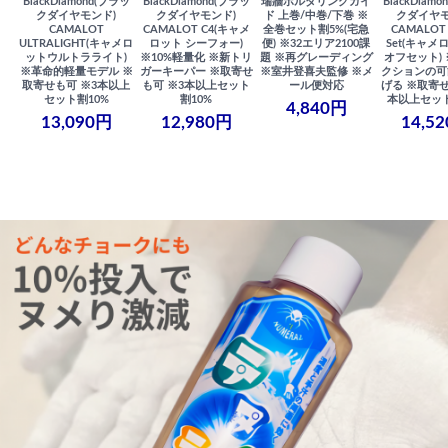
BlackDiamond(ブラッ
BlackDiamond(ブラッ
瑞牆ボルダリングガイ
BlackDiam
クダイヤモンド)
クダイヤモンド)
ド 上巻/中巻/下巻 ※
クダイヤモ
CAMALOT
CAMALOT C4(キャメ
全巻セット割5%(宅急
CAMALOT 
ULTRALIGHT(キャメロ
ロット シーフォー)
便) ※32エリア2100課
Set(キャメロ
ットウルトラライト)
※10%軽量化 ※新トリ
題 ※再グレーディング
オフセット)
※革命的軽量モデル ※
ガーキーパー ※取寄せ
※室井登喜夫監修 ※メ
クションの可
取寄せも可 ※3本以上
も可 ※3本以上セット
ール便対応
げる ※取寄せ
セット割10%
割10%
本以上セット
4,840円
13,090円
12,980円
14,5