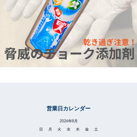
営業日カレンダー
2026年8月
日
月
火
水
木
金
土