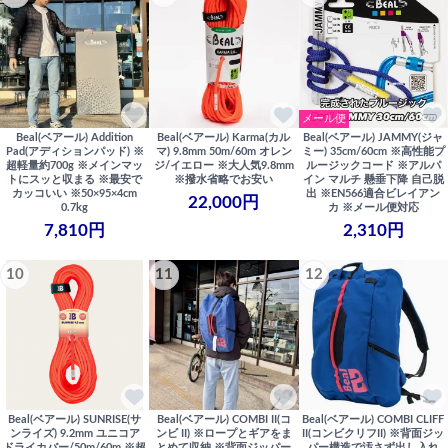
メール便
Beal(ベアール) Addition
Beal(ベアール) Karma(カル
Beal(ベアール) JAMMY(ジャ
Pad(アディションパッド) ※
マ) 9.8mm 50m/60m オレン
ミー) 35cm/60cm ※高性能プ
超軽量約700g ※メインマッ
ジ/イエロー ※大人気9.8mm
ルージックコード ※アルパ
トにスッと収まる ※最安で
※撥水省略でお安い
イン マルチ 懸垂下降 自己脱
カッコいい ※50×95×4cm
出 ※EN566適合ビレイアン
22,000円
0.7kg
カ ※メール便対応
7,810円
2,310円
10
11
12
Beal(ベアール) SUNRISE(サ
Beal(ベアール) COMBI II(コ
Beal(ベアール) COMBI CLIFF
ンライズ) 9.2mm ユニコア
ンビ II) ※ロープとギアをま
II(コンビクリフII) ※背面ジッ
ドライカバー/50m/60m ※超
とめて収納 ※背面ジッパー
パー構造で汚さず出し入れ