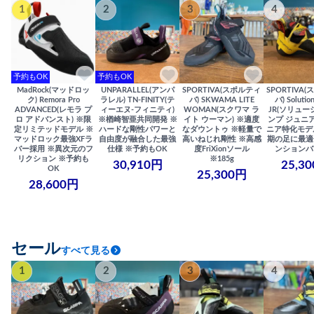
1
2
3
4
予約もOK
予約もOK
MadRock(マッドロッ
UNPARALLEL(アンパ
SPORTIVA(スポルティ
SPORTIVA
ク) Remora Pro
ラレル) TN-FINITY(テ
バ) SKWAMA LITE
バ) Solutio
ADVANCED(レモラ プ
ィーエヌ-フィニティ)
WOMAN(スクワマ ラ
JR(ソリュー
ロ アドバンスト) ※限
※楢崎智亜共同開発 ※
イト ウーマン) ※適度
ンプ ジュニア
定リミテッドモデル ※
ハードな剛性パワーと
なダウントゥ ※軽量で
ニア特化モデ
マッドロック最強XFラ
自由度が融合した最強
高いねじれ剛性 ※高感
期の足に最適
バー採用 ※異次元のフ
仕様 ※予約もOK
度FriXionソール
ンションバ
リクション ※予約も
※185g
30,910円
25,3
OK
25,300円
28,600円
セール
すべて見る
1
2
3
4