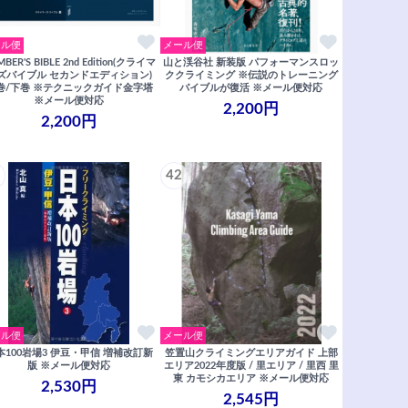
ール便
メール便
MBER'S BIBLE 2nd Edition(クライマ
山と渓谷社 新装版 パフォーマンスロッ
ズバイブル セカンドエディション)
ククライミング ※伝説のトレーニング
巻/下巻 ※テクニックガイド金字塔
バイブルが復活 ※メール便対応
※メール便対応
2,200円
2,200円
42
ール便
メール便
本100岩場3 伊豆・甲信 増補改訂新
笠置山クライミングエリアガイド 上部
版 ※メール便対応
エリア2022年度版 / 里エリア / 里西 里
東 カモシカエリア ※メール便対応
2,530円
2,545円