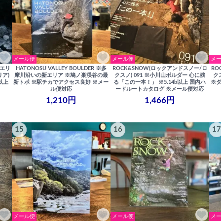
メール便
メール便
メ
高橋エリ
HATONOSU VALLEY BOULDER ※多
ROCK&SNOW(ロックアンドスノー/ロ
RO
リア)
摩川沿いの新エリア ※鳩ノ巣渓谷の最
クスノ) 091 ※小川山ボルダー 心に残
ク
以上
新トポ ※駅チカでアクセス良好 ※メー
る「この一本！」 ※5.14b以上 国内ハ
※ダ
ル便対応
ードルートカタログ ※メール便対応
1,210円
1,466円
15
16
17
メール便
メール便
メ