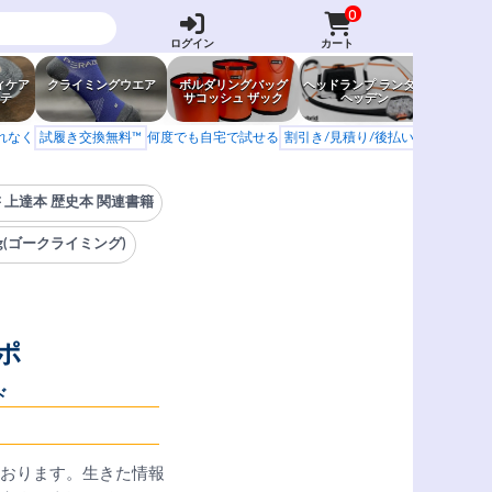
0
ログイン
カート
ィケア
クライミングウエア
ボルダリングバッグ
ヘッドランプ ランタン
防虫グッ
テ
サコッシュ ザック
ヘッデン
岩場ア
もれなく
試履き交換無料™
何度でも自宅で試せる
割引き/見積り/後払い
学校 山岳会
 上達本 歴史本 関連書籍
ing(ゴークライミング)
ポ
ド
。
おります。生きた情報