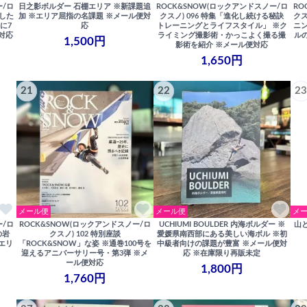
ー/ロ
日之影ボルダー 石棚エリア ※新課題追
ROCK&SNOW(ロックアンドスノー/ロ
RO
クした
加 ※エリア屈指の名課題 ※メール便対
クスノ) 096 特集「進化し続ける秘訣
クス
に7
応
トレーニングとライフスタイル」 ※ク
ニ
対応
ライミング撮影術・かっこよく撮る撮
ル
1,500円
影術を紹介 ※メール便対応
1,650円
21
22
23
メール便
メール便
メ
ー/ロ
ROCK&SNOW(ロックアンドスノー/ロ
UCHIUMI BOULDER 内海ボルダー ※
山
の岩
クスノ) 102 特別座談
愛媛県南西部にある美しい海ボル ※初
エリ
「ROCK&SNOW」な姿 ※通巻100号を
中級者向けの課題が豊富 ※メール便対
迎えるアニバーサリー号・第3弾 ※メ
応 ※在庫限り再販未定
ール便対応
1,800円
1,760円