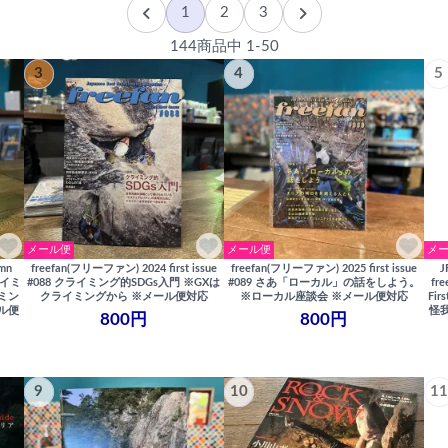
1
2
3
144商品中 1-50
3
4
5
メール便
メール便
メ
mn
freefan(フリーファン) 2024 first issue
freefan(フリーファン) 2025 first issue
ライミ
#088 クライミング的SDGs入門 ※GXは
#089 さあ「ローカル」の話をしよう。
fr
ミン
クライミングから ※メール便対応
※ローカル座談会 ※メール便対応
Fi
ル便
怪
800円
800円
9
10
11