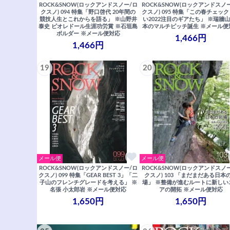
ROCK&SNOW(ロックアンドスノー/ロ
ROCK&SNOW(ロックアンドスノ
クスノ) 094 特集「野口啓代 20年間の
クスノ) 095 特集「この春チェッ
競技人生とこれからを語る」 ※山野井
い2022注目のギアたち」 ※瑞牆山
泰史 ピオレドール生涯功労賞 ※石垣島
本のマルチピッチ誕生 ※メール便
ボルダー ※メール便対応
1,466円
1,466円
19
20
メール便
メール便
ROCK&SNOW(ロックアンドスノー/ロ
ROCK&SNOW(ロックアンドスノ
クスノ) 099 特集「GEAR BEST 3」「二
クスノ) 103 「まだまだある日本
子山のフレンチグレードを考える」 ※
場」 ※整備が進むルートに新しい
名張 小太郎岩 ※メール便対応
アの開拓 ※メール便対応
1,650円
1,650円