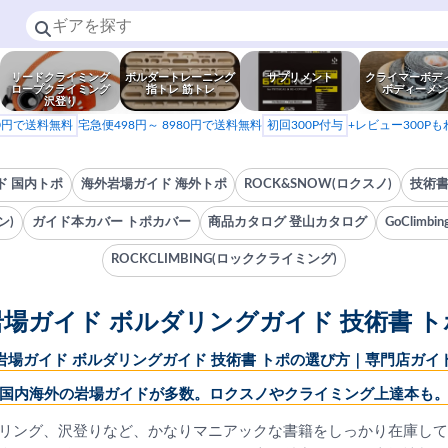
リードクライミング
ボルダートレーニング
サプリメント
クライマーボデ
ロープクライミング
指トレ 筋トレ
ボディーメン
沢登り
80円で送料無料
宅急便498円～ 8980円で送料無料
初回300P付与
+レビュー300P
ド 国内トポ
海外岩場ガイド 海外トポ
ROCK&SNOW(ロクスノ)
技術書
ン)
ガイド本カバー トポカバー
商品カタログ 登山カタログ
GoClimb
ROCKCLIMBING(ロッククライミング)
岩場ガイド ボルダリングガイド 技術書 ト
岩場ガイド ボルダリングガイド 技術書 トポの選び方｜専門店ガイ
国内海外の岩場ガイドが多数。ロクスノやクライミング上達本も
リング、沢登りなど、かなりマニアックな書籍をしっかり在庫して