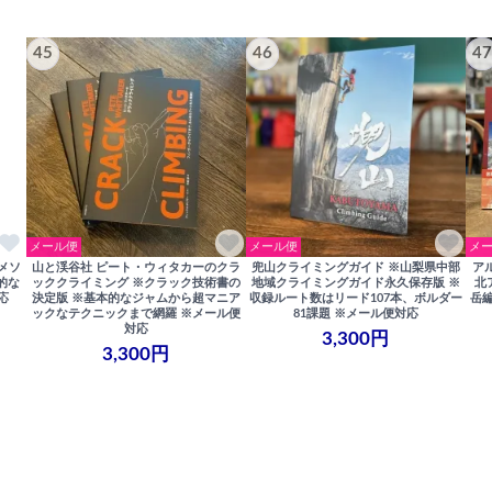
45
46
47
メール便
メール便
メ
メソ
山と渓谷社 ピート・ウィタカーのクラ
兜山クライミングガイド ※山梨県中部
ア
的な
ッククライミング ※クラック技術書の
地域クライミングガイド永久保存版 ※
北
応
決定版 ※基本的なジャムから超マニア
収録ルート数はリード107本、ボルダー
岳編
ックなテクニックまで網羅 ※メール便
81課題 ※メール便対応
対応
3,300円
3,300円