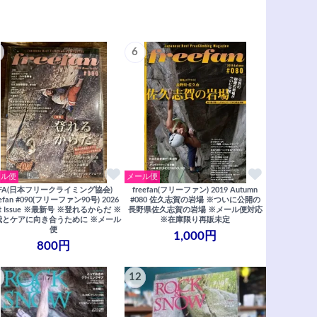
6
ール便
メール便
JFA(日本フリークライミング協会)
freefan(フリーファン) 2019 Autumn
eefan #090(フリーファン90号) 2026
#080 佐久志賀の岩場 ※ついに公開の
rst Issue ※最新号 ※登れるからだ ※
長野県佐久志賀の岩場 ※メール便対応
我とケアに向き合うために ※メール
※在庫限り再販未定
便
1,000円
800円
12