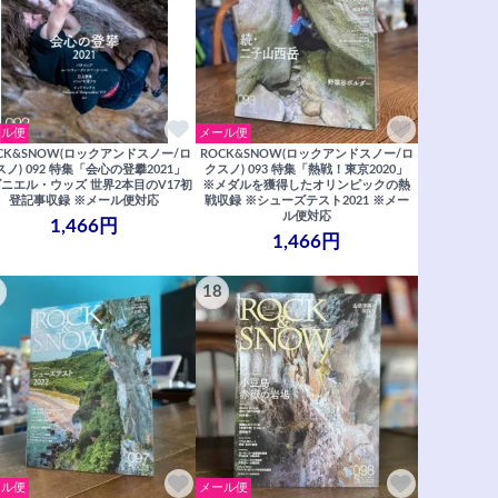
ール便
メール便
CK&SNOW(ロックアンドスノー/ロ
ROCK&SNOW(ロックアンドスノー/ロ
スノ) 092 特集「会心の登攀2021」
クスノ) 093 特集「熱戦！東京2020」
ニエル・ウッズ 世界2本目のV17初
※メダルを獲得したオリンピックの熱
登記事収録 ※メール便対応
戦収録 ※シューズテスト2021 ※メー
ル便対応
1,466円
1,466円
18
ール便
メール便