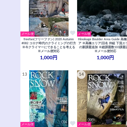
メール便
メール便
freefan(フリーファン) 2020 Autumn
Hinokage Boulder Area Guide 
#082 コロナ時代のクライミングの行方
ア ※高橋エリア(旧名 仲組 下流エ
※今クライマーにできることを考える
の新課題追加 ※総課題数103課題
※メール便対応
※メール便対応
1,000円
1,000円
13
14
メール便
メール便