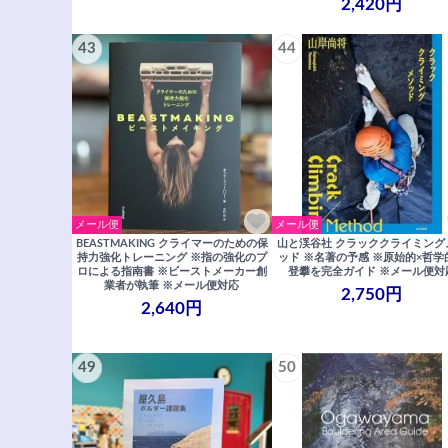
2,420円
43
44
メール便
メール便
BEASTMAKING クライマーのための保
山と渓谷社 クラッククライミング
持力強化トレーニング ※指の強化のプ
ッド ※名著の予感 ※原始的×哲学
ロによる指南書 ※ビーストメーカー創
登攀を完全ガイド ※メール便対
業者が執筆 ※メール便対応
2,750円
2,640円
49
50