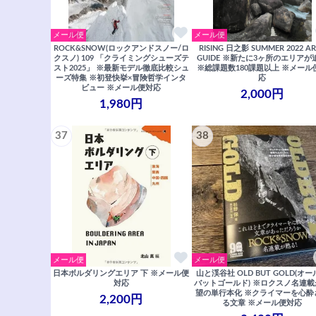
メール便
メール便
ROCK&SNOW(ロックアンドスノー/ロ
RISING 日之影 SUMMER 2022 A
クスノ) 109 「クライミングシューズテ
GUIDE ※新たに3ヶ所のエリアが
スト2025」 ※最新モデル徹底比較シュ
※総課題数180課題以上 ※メール
ーズ特集 ※初登快挙×冒険哲学インタ
応
ビュー ※メール便対応
2,000円
1,980円
37
38
メール便
メール便
日本ボルダリングエリア 下 ※メール便
山と渓谷社 OLD BUT GOLD(オ
対応
バットゴールド) ※ロクスノ名連
望の単行本化 ※クライマーを心酔
2,200円
る文章 ※メール便対応