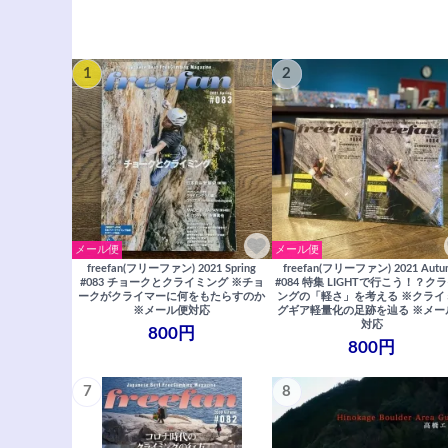
1
2
メール便
メール便
freefan(フリーファン) 2021 Spring
freefan(フリーファン) 2021 Autu
#083 チョークとクライミング ※チョ
#084 特集 LIGHTで行こう！？ク
ークがクライマーに何をもたらすのか
ングの「軽さ」を考える ※クライ
※メール便対応
グギア軽量化の足跡を辿る ※メー
対応
800円
800円
7
8