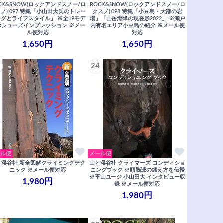
CK&SNOW(ロックアンドスノー/ロ
ROCK&SNOW(ロックアンドスノー/ロ
ノ) 097 特集「小山田大氏のトレー
クスノ) 098 特集「小豆島・大部の岩
ングとライフスタイル」 ※全19モデ
場」「山岳滑降の現在形2022」 ※瀬戸
のシューズインプレッション ※メー
内有名エリア小豆島の紹介 ※メール便
ル便対応
対応
1,650円
1,650円
24
ール便
メール便
と渓谷社 新全図解クライミングテク
山と渓谷社 クライマーズ コンディショ
ニック ※メール便対応
ニングブック ※頭脳派の鍛え方を伝授
※平山ユージ 小山田大 インタビュー収
1,980円
録 ※メール便対応
1,980円