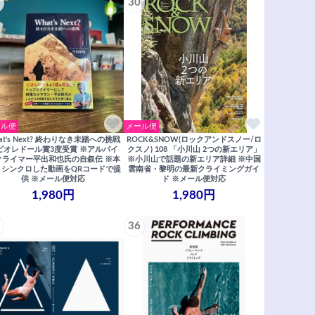
30
ール便
メール便
at's Next? 終わりなき未踏への挑戦
ROCK&SNOW(ロックアンドスノー/ロ
ピオレドール賞3度受賞 ※アルパイ
クスノ) 108 「小川山 2つの新エリア」
クライマー平出和也氏の自叙伝 ※本
※小川山で話題の新エリア詳細 ※中国
とシンクロした動画をQRコードで提
雲南省・黎明の最新クライミングガイ
供 ※メール便対応
ド ※メール便対応
1,980円
1,980円
36