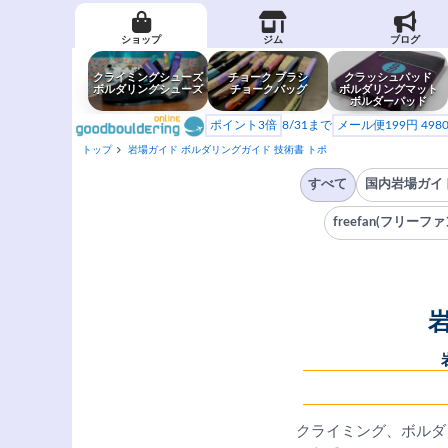
ショップ
ジム
ブログ
クライミングシューズ
チョーク ブラシ
クラッシュパッド
ボルダリングシューズ
チョークバッグ
ボルダリングマット
ボルダーパッド
ポイント3倍
8/31まで
メール便199円 49
トップ
岩場ガイド ボルダリングガイド 技術書 トポ
すべて
国内岩場ガイ
freefan(フリーファ
クライミング、ボルダ