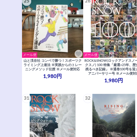
25
26
メール便
メール便
山と渓谷社 コンペで勝つ！スポーツク
ROCK&SNOW(ロックアンドスノ
ライミング上達法 ※実践からのトレー
クスノ) 100 特集「厳選=25年、
ニングメソッド伝授 ※メール便対応
残るべき記録」 ※通巻100号を迎
アニバーサリー号 ※メール便対
1,980円
1,980円
31
32