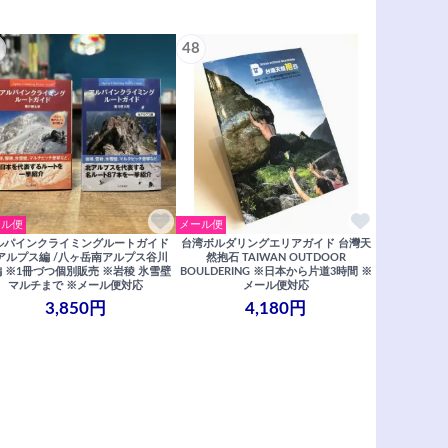
48
ール便
メール便
ルパインクライミングルートガイド
台湾ボルダリングエリアガイド 台灣天
アルプス編 /八ヶ岳南アルプス谷川
然抱石 TAIWAN OUTDOOR
 ※1冊づつ個別販売 ※岩稜 氷雪壁
BOULDERING ※日本から片道3時間 ※
マルチまで ※メール便対応
メール便対応
3,850円
4,180円