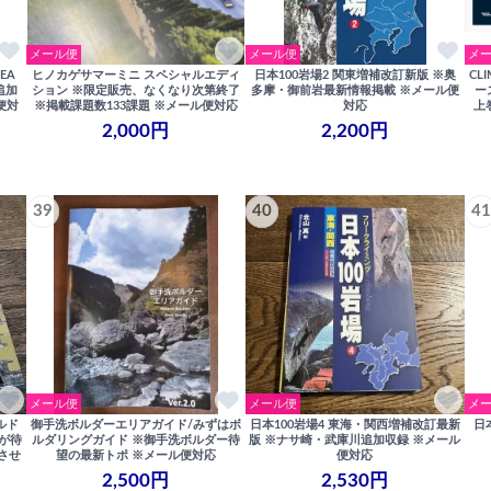
メール便
メール便
メ
REA
ヒノカゲサマーミニ スペシャルエディ
日本100岩場2 関東増補改訂新版 ※奥
CLI
追加
ション ※限定販売、なくなり次第終了
多摩・御前岩最新情報掲載 ※メール便
ー
便対
※掲載課題数133課題 ※メール便対応
対応
上
2,000円
2,200円
39
40
41
メール便
メール便
メ
ールド
御手洗ボルダーエリアガイド/みずはボ
日本100岩場4 東海・関西増補改訂最新
日
載が待
ルダリングガイド ※御手洗ボルダー待
版 ※ナサ崎・武庫川追加収録 ※メール
させ
望の最新トポ ※メール便対応
便対応
2,500円
2,530円