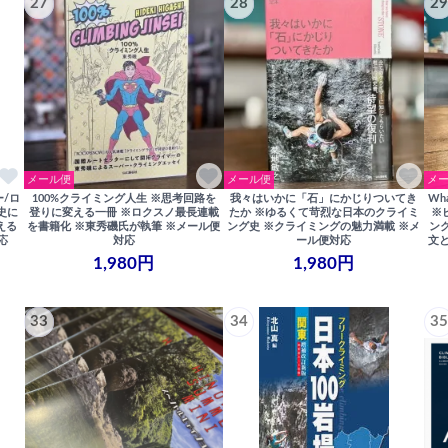
27
28
29
メール便
メール便
メ
ー/ロ
100%クライミング人生 ※思考回路を
我々はいかに「石」にかじりついてき
Wh
歴史に
登りに変える一冊 ※ロクスノ最長連載
たか ※ゆるくて苛烈な日本のクライミ
※
える
を書籍化 ※東秀磯氏が執筆 ※メール便
ング史 ※クライミングの魅力満載 ※メ
ン
応
対応
ール便対応
文
1,980円
1,980円
33
34
35