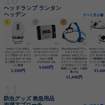
ヘッドランプ ランタン
ヘッデン
すべて見る
1
2
3
4
Petzl(ペツル) SHELL
Petzl(ペツル) CORE(コ
BlackDiamond(ブラッ
Petzl(ペツル)
LT(シェルLT) ※ヘッド
ア) ※リチャージャブ
クダイヤモンド)
コ)/IKO CO
ランプ用ポーチ ※ラン
ルバッテリー ※USB
Sprinter 500(スプリン
コア) ※350/
タンになるポーチ ※あ
Type-C充電
ター500) ※使用目的が
ン #新開発AI
ると便利 ※ペツルファ
※1250mAh 23g
クライミングにピッタ
ドバンド #
ンに最適
リ ※500ルーメンで広
テリー込
5,060円
範囲にムラ無く ※超軽
1,100円
11,6
量105g
11,440円
防虫グッズ 救急用品
岩場アプローチ