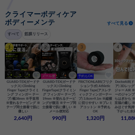
クライマーボディケア
ボディーメンテ
すべて見る
すべて
筋膜リリース
1
2
3
4
メール便
予約もOK
GUARD-TEX(ガードテ
GUARD-TEX(ガードテ
FRICTIONLABS(フリク
DoctorAIR
ックス) Climbing
ックス) Climbing
ションラボ) Athletic
ア) 3Dレッ
Finger Tape(クライミ
FingerTape(クライミン
Finger Tape(アスレテ
ジャー AIR
ング フィンガー テー
グ フィンガー テープ)
ィックフィンガーテー
ーのジャンプ
プ) 幅38mm ※手首用
19mm ※登れるテーピ
プ) 3.8cm×9.1m ※縦横
らはぎから 
※登れるテーピング ※
ングが復活 ※テープ同
に切りやすい ※プレミ
至福の癒し 
テープ同士接着で肌に
士接着で肌に優しい ※
アコットン ※予約も
みほぐす気持
優しい
メール便対応
OK
下がった水
2,640円
990円
1,320円
11,8