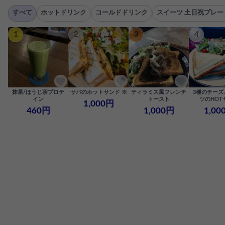
すべて
ホットドリンク
コールドドリンク
スイーツ 土日祝プレー
1
2
3
4
抹茶/ほうじ茶プロテ
サバのホットサンド ※
ティラミス風フレンチ
3種のチーズ
イン
トースト
ツのHOT
1,000円
460円
1,000円
1,00