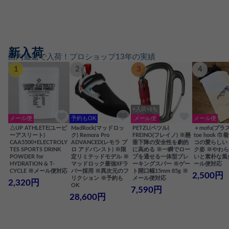
新入荷
国内最速で入荷！プロショップ13年の実績
1
2
3
4
×入荷待ち
メール便
予約もOK
メール便
メール便
△UP ATHLETE(ユーピ
MadRock(マッドロッ
PETZL(ペツル)
＋mofu(プラ
ーアスリート)
ク) Remora Pro
FREINO(フレイノ) ※懸
toe hook 
CAA5500+ELECTROLY
ADVANCED(レモラ プ
垂下降の安全性を劇的
コの愛らしい
TES SPORTS DRINK
ロ アドバンスト) ※限
に高める ※一瞬でロー
ク姿 ※やわ
POWDER for
定リミテッドモデル ※
プを通せる一体型ブレ
いと素朴な風
HYDRATION & T-
マッドロック最強XFラ
ーキングスパー ※ゲー
ール便対応
CYCLE ※メール便対応
バー採用 ※異次元のフ
ト開口幅15mm 85g ※
2,500円
リクション ※予約も
メール便対応
2,320円
OK
7,590円
28,600円