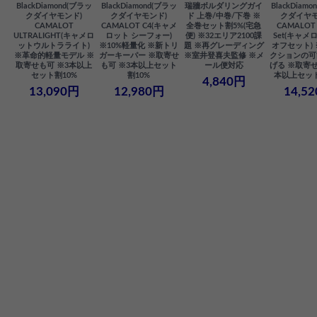
BlackDiamond(ブラッ
BlackDiamond(ブラッ
瑞牆ボルダリングガイ
BlackDiam
クダイヤモンド)
クダイヤモンド)
ド 上巻/中巻/下巻 ※
クダイヤモ
CAMALOT
CAMALOT C4(キャメ
全巻セット割5%(宅急
CAMALOT 
ULTRALIGHT(キャメロ
ロット シーフォー)
便) ※32エリア2100課
Set(キャメロ
ットウルトラライト)
※10%軽量化 ※新トリ
題 ※再グレーディング
オフセット)
※革命的軽量モデル ※
ガーキーパー ※取寄せ
※室井登喜夫監修 ※メ
クションの可
取寄せも可 ※3本以上
も可 ※3本以上セット
ール便対応
げる ※取寄せ
セット割10%
割10%
本以上セット
4,840円
13,090円
12,980円
14,5