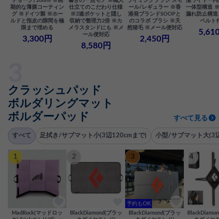
チョーク) 200ml ※画
書きの一点モノ ※職人
ライミングブラシ スモ
憶ワイヤー内
期的な薄膜コーティン
仕立てのこだわり仕様
ール/レギュラー ※香
一体型構造 
グ ※ドイツ製 ※ホー
※3連ポケットと隠し
港発ブランドSOOPと
漏れ防止構造 
ルドと指皮の隙間を極
収納で整理力2倍 ※カ
のコラボ ブラシ ※天
ベルト
限まで埋める
メラスタンドにも ※メ
然猪毛 ※メール便対応
5,61
ール便対応
3,300円
2,450円
8,580円
クラッシュパッド
ボルダリングマット
ボルダーパッド
すべて見る
すべて
足拭き/サブマット小(3辺120cmまで)
小型/サブマット大(3辺
1
2
3
4
予約もOK
MadRock(マッドロッ
BlackDiamond(ブラッ
BlackDiamond(ブラッ
BlackDiam