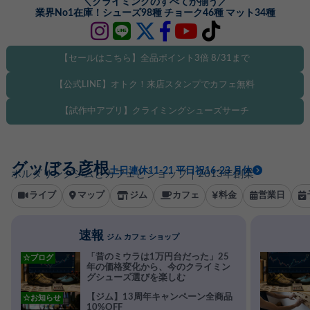
＼クライミングのすべてが揃う／
業界No1在庫！シューズ98種 チョーク46種 マット34種
【セールはこちら】全品ポイント3倍 8/31まで
【公式LINE】オトク！来店スタンプでカフェ無料
【試作中アプリ】クライミングシューズサーチ
グッぼる彦根
土日連休11-21 平日祝16-23 月休
ボルダリングジムとカフェとショップ｜2013年創業
ライブ
マップ
ジム
カフェ
料金
営業日
速報
ジム カフェ ショップ
「昔のミウラは1万円台だった」25
☆ブログ
年の価格変化から、今のクライミン
グシューズ選びを楽しむ
【ジム】13周年キャンペーン全商品
☆お知らせ
10%OFF