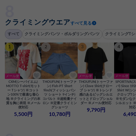
クライミングウエア
すべて見る
すべて
クライミングパンツ・ボルダリングパンツ
クライミングTシ
1
2
3
4
メール便
メール便
メール便
CXM(シーバイエム)
THOUFUN(トゥーファ
THOUFUN(トゥーファ
SPORTIVA
MOTTO T-shirt(モット
ン) Fish-PT Short
ン) Clove Shirt(クロー
バ) Since 192
ー Tシャツ) ※コット
9inch(フィッシュパン
ブ シャツ) ※トレンド
Shirt W(シ
ン100%で最適な着心
ツ ショート 9インチ)
感のあるビッグシルエ
クロップTシ
地 ※クライミングの本
コバルト ※超軽量ナイ
ットとドロップショル
※モダンなク
質を胸に表現 ※メール
ロン ※定番クライミン
ダー ※メール便対応
シルエット 
便対応
グショーツ
対応
9,790円
5,500円
10,780円
6,49