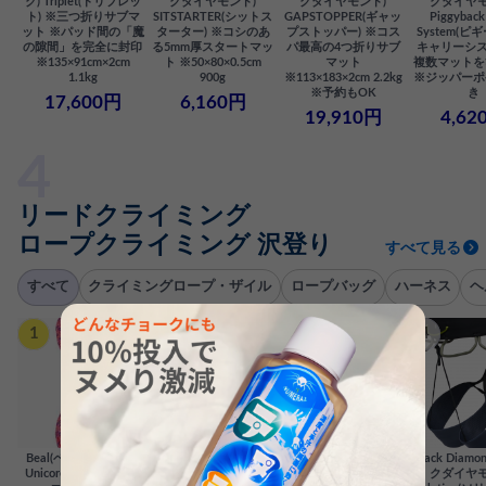
ク) Triplet(トリプレッ
クダイヤモンド)
クダイヤモンド)
クダイヤモ
ト) ※三つ折りサブマ
SITSTARTER(シットス
GAPSTOPPER(ギャッ
Piggyback
ット ※パッド間の「魔
ターター) ※コシのあ
プストッパー) ※コス
System(
の隙間」を完全に封印
る5mm厚スタートマッ
パ最高の4つ折りサブ
キャリーシス
※135×91cm×2cm
ト ※50×80×0.5cm
マット
複数マットを
1.1kg
900g
※113×183×2cm 2.2kg
※ジッパーポ
※予約もOK
き
17,600円
6,160円
19,910円
4,62
リードクライミング
ロープクライミング 沢登り
すべて見る
すべて
クライミングロープ・ザイル
ロープバッグ
ハーネス
ヘ
1
2
3
4
Beal(ベアール) Berlin
Beal(ベアール)
Black Diamond(ブラッ
Black Diam
Unicore(ベルリンユニ
MADMAX(マッドマッ
クダイヤモンド)
クダイヤモ