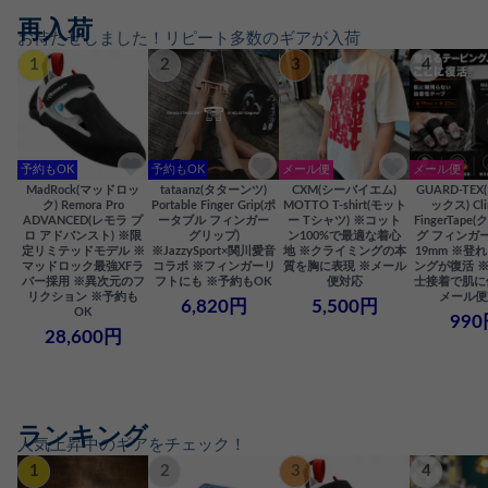
再入荷
お待たせしました！リピート多数のギアが入荷
1
2
3
4
予約もOK
予約もOK
メール便
メール便
MadRock(マッドロッ
tataanz(タターンツ)
CXM(シーバイエム)
GUARD-TE
ク) Remora Pro
Portable Finger Grip(ポ
MOTTO T-shirt(モット
ックス) Cli
ADVANCED(レモラ プ
ータブル フィンガー
ー Tシャツ) ※コット
FingerTap
ロ アドバンスト) ※限
グリップ)
ン100%で最適な着心
グ フィンガー
定リミテッドモデル ※
※JazzySport×関川愛音
地 ※クライミングの本
19mm ※登
マッドロック最強XFラ
コラボ ※フィンガーリ
質を胸に表現 ※メール
ングが復活 
バー採用 ※異次元のフ
フトにも ※予約もOK
便対応
士接着で肌に
リクション ※予約も
メール便
6,820円
5,500円
OK
990
28,600円
ランキング
人気上昇中のギアをチェック！
1
2
3
4