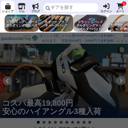
0
ショップ
ジム
ブログ
ログイン
カート
クライミングシューズ
チョーク ブラシ
クラッシュパッド
リードクラ
ボルダリングシューズ
チョークバッグ
ボルダリングマット
ロープクラ
ボルダーパッド
沢登
ポイント3倍
メール便199円 4980円で送料無料
初
8/31まで
宅急便498円～ 8980円で送料無料
+レビュ
コスパ最高19,800円
安心のハイアングル3種入荷