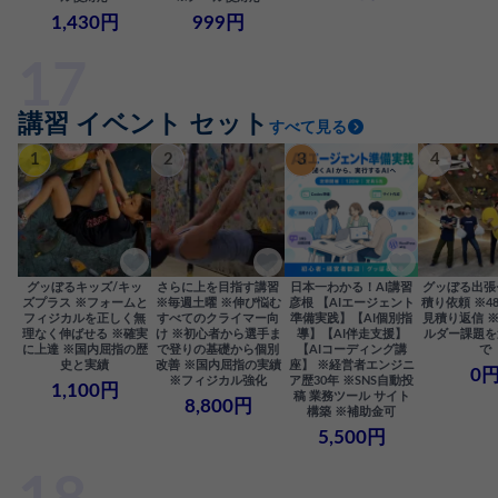
1,430円
999円
講習 イベント セット
すべて見る
1
2
3
4
グッぼるキッズ/キッ
さらに上を目指す講習
日本一わかる！AI講習
グッぼる出張
ズプラス ※フォームと
※毎週土曜 ※伸び悩む
彦根 【AIエージェント
積り依頼 ※4
フィジカルを正しく無
すべてのクライマー向
準備実践】【AI個別指
見積り返信 
理なく伸ばせる ※確実
け ※初心者から選手ま
導】【AI伴走支援】
ルダー課題を
に上達 ※国内屈指の歴
で登りの基礎から個別
【AIコーディング講
で
史と実績
改善 ※国内屈指の実績
座】 ※経営者エンジニ
0
※フィジカル強化
ア歴30年 ※SNS自動投
1,100円
稿 業務ツール サイト
8,800円
構築 ※補助金可
5,500円