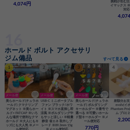
挑戦が生む圧
4,074円
イマックス 
対応
4,07
ホールド ボルト アクセサリ
ジム備品
すべて見る
1
2
3
4
メール便
メール便
メール便
美らホールド(チュラホ
USB-C ミニポータブル
美らホールド(チュラホ
差額分お支
ールド) クマクリンプ
ファン ブラック/ホワ
ールド) ボルダリング
evolv(イ
マグネット ※美らホー
イト ※スマホ直挿し即
キーホルダー ※番号で
Phantom P
ルド× FATCAP ※いろ
涼風 ※ボルダリング中
選べる ※可愛いホール
ム プロ) 2
んな場所で便利なクマ
もサッと涼しい ※軽量
ド型キーホルダー ※メ
2,20
ホールド ※大人にもキ
静音 省エネ 取外しブ
ール便対応
ッズにも大人気 ※メー
レード ※89.3mm 15g
770円
ル便対応
※メール便対応