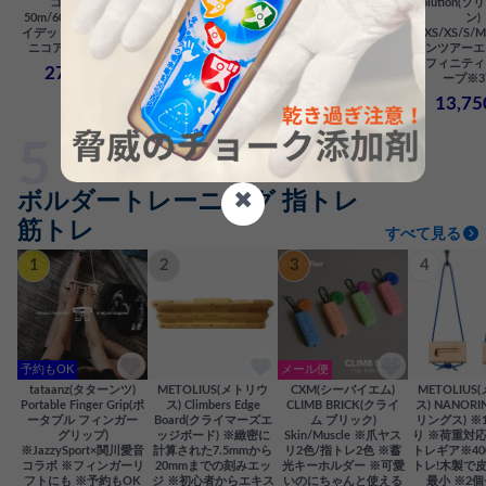
コア) 9.8mm
クス) 35/45/60L ※プ
Women's Solution(ウィ
Solution(
50m/60m/70m ※ブラ
ロ仕様 ※高耐久素材
メンズ ソリューショ
ン)
イデッドコア構造 ※ユ
※自立型楕円底
ン) XXS/XS/S/M/L ※
XXS/XS/S/
ニコア処理 ※61g/m
オールラウンド ※高耐
コンツアーエ
22,000円
久 378g
ンフィニティ
27,500円
ープ※3
13,750円
13,7
✖
ボルダートレーニング 指トレ
筋トレ
すべて見る
1
2
3
4
予約もOK
メール便
tataanz(タターンツ)
METOLIUS(メトリウ
CXM(シーバイエム)
METOLIUS
Portable Finger Grip(ポ
ス) Climbers Edge
CLIMB BRICK(クライ
ス) NANORI
ータブル フィンガー
Board(クライマーズエ
ム ブリック)
リングス) ※
グリップ)
ッジボード) ※緻密に
Skin/Muscle ※爪ヤス
り ※荷重対
※JazzySport×関川愛音
計算された7.5mmから
リ2色/指トレ2色 ※蓄
トレギア※40
コラボ ※フィンガーリ
20mmまでの刻みエッ
光キーホルダー ※可愛
トレ!木製で
フトにも ※予約もOK
ジ ※初心者からエキス
いのにちゃんと使える
最小 ※2