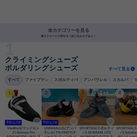
全カテゴリーを見る
横スクロールで探せる！絞り込みタグあり！
クライミングシューズ
ボルダリングシューズ
すべて見る
すべて
ファイブテン
スポルティバ
アンパラレル
スカルパ
1
2
3
4
予約もOK
予約もOK
MadRock(マッドロッ
UNPARALLEL(アンパ
SPORTIVA(スポルティ
SPORTIVA
ク) Remora Pro
ラレル) TN-FINITY(テ
バ) SKWAMA LITE
バ) Solutio
ADVANCED(レモラ プ
ィーエヌ-フィニティ)
WOMAN(スクワマ ラ
JR(ソリュー