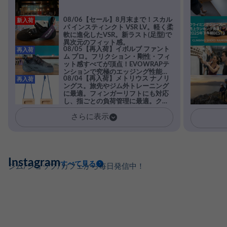
08/06【セール】8月末まで！スカル
新入荷
パ インスティンクト VSR LV。軽く柔
軟に進化したVSR。新ラスト(足型)で
異次元のフィット感。
08/05【再入荷】イボルブ ファント
再入荷
ム プロ。フリクション・剛性・フィ
ット感すべてが頂点！EVOWRAPテ
ンションで究極のエッジング性能を
08/04【再入荷】メトリウス ナノリ
再入荷
実現。進化系ラバーEvo-74はTRAX
ングス。旅先やジム外トレーニング
を凌駕する粘着力で極小ホールドに
に最適。フィンガーリフトにも対応
安心感。
し、指ごとの負荷管理に最適。クラ
イマーの指を本気で鍛えるギア。
さらに表示
Instagram
すべて見る
ジム/ショップ/カフェから毎日発信中！