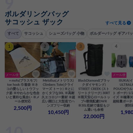
ボルダリングバッグ
サコッシュ ザック
すべて見る
すべて
サコッシュ
シューズバッグ 小物
ボルダーバッグ ギアバッ
1
2
3
4
メール便
メール便
＋mofu(プラスモフ)
Metolius(メトリウス)
BlackDiamond(ブラッ
ISUKA(
toe hook 巾着袋 ※ネ
Climbers Tote(クライ
クダイヤモンド)
ULTRAL
コの愛らしいトウフッ
マーズ トート) ※とに
STREET CREEK (スト
POUCH(ウ
ク姿 ※やわらかな色合
かくタフな30L ※高耐
リートクリーク) 30RT
ト ポーチ) 1/2
いと素朴な風合い ※メ
久エコロジー素材 ※超
※雨天安心ロールトッ
イズ ※極薄3
ール便対応
広い開口と大型底でハ
プ×環境配慮DWR
超軽量ポーチ
ンズフリー収納
※30L収納で遠征もジ
便対
2,500円
ム通いも余裕
10,450円
1,98
22,000円