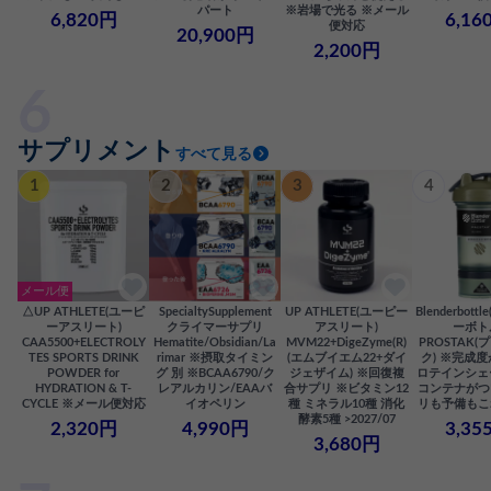
パート
※岩場で光る ※メール
6,820円
6,16
便対応
20,900円
2,200円
サプリメント
すべて見る
1
2
3
4
メール便
△UP ATHLETE(ユーピ
SpecialtySupplement
UP ATHLETE(ユーピー
Blenderbot
ーアスリート)
クライマーサプリ
アスリート)
ーボト
CAA5500+ELECTROLY
Hematite/Obsidian/La
MVM22+DigeZyme(R)
PROSTAK
TES SPORTS DRINK
rimar ※摂取タイミン
(エムブイエム22+ダイ
ク) ※完成
POWDER for
グ 別 ※BCAA6790/ク
ジェザイム) ※回復複
ロテインシェ
HYDRATION & T-
レアルカリン/EAAバ
合サプリ ※ビタミン12
コンテナがつ
CYCLE ※メール便対応
イオペリン
種 ミネラル10種 消化
リも予備もこ
酵素5種 >2027/07
2,320円
4,990円
3,35
3,680円