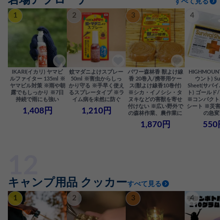
すべて見る
1
2
3
4
IKARI(イカリ) ヤマビ
蚊マダニよけスプレー
パワー森林香 獣よけ線
HIGHMOU
ルファイター 135ml ※
50ml ※害虫からしっ
香 20巻入/携帯用ケー
ウント) Sur
ヤマビル対策 ※雨や朝
かり守る ※手早く使え
ス(獣よけ線香10巻付)
Sheet(サ
露でもしっかり ※7日
るスプレータイプ ※ラ
※シカ・イノシシ・タ
ト) ゴールド
持続で雨にも強い
イム病を未然に防ぐ
ヌキなどの害獣を寄せ
※コンパクト
付けない ※広い野外で
シート ※災
1,408円
1,210円
の森林作業、農作業に
の急変
1,870円
550
キャンプ用品 クッカー
すべて見る
1
2
3
4