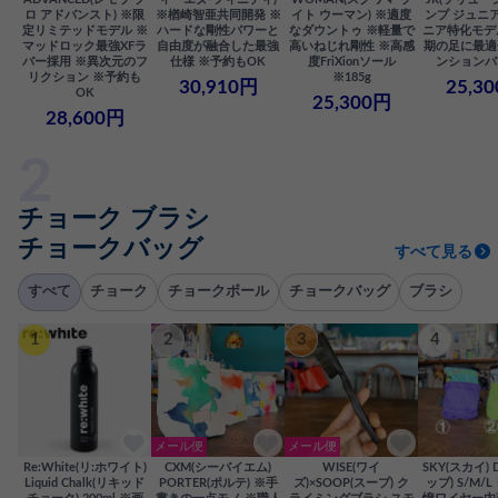
ロ アドバンスト) ※限
※楢崎智亜共同開発 ※
イト ウーマン) ※適度
ンプ ジュニア
定リミテッドモデル ※
ハードな剛性パワーと
なダウントゥ ※軽量で
ニア特化モデ
マッドロック最強XFラ
自由度が融合した最強
高いねじれ剛性 ※高感
期の足に最適
バー採用 ※異次元のフ
仕様 ※予約もOK
度FriXionソール
ンションバ
リクション ※予約も
※185g
30,910円
25,3
OK
25,300円
28,600円
チョーク ブラシ
チョークバッグ
すべて見る
すべて
チョーク
チョークボール
チョークバッグ
ブラシ
1
2
3
4
メール便
メール便
Re:White(リ:ホワイト)
CXM(シーバイエム)
WISE(ワイ
SKY(スカイ) 
Liquid Chalk(リキッド
PORTER(ポルテ) ※手
ズ)×SOOP(スープ) ク
ップ) S/M/