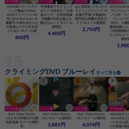
メール便
メール便
メール便
メール便
JFA(日本フリークライ
甲府幕岩クライミング
山と渓谷社 クラックク
ROCK&SN
ミング協会) freefan
ガイド ※注目の「21世
ライミングメソッド ※
アンドスノー
#090(フリーファン90
紀エリア」を完全収録
名著の予感 ※原始的×
ノ) 109 「
号) 2026 First Issue ※
※総数200本を超える
哲学的な登攀を完全ガ
グシューズ
最新号 ※登れるからだ
膨大なルート ※メール
イド ※メール便対応
2025」 ※
※怪我とケアに向き合
便対応
徹底比較シュ
2,750円
うために ※メール便
※初登快挙×
4,400円
インタビュー
800円
便対
1,98
クライミングDVD ブルーレイ
すべて見る
1
2
3
4
×入荷待ち
メール便
メール便
メール便
メール便
Dai‘s Video Diaries
Dai‘s Video Diaries
Dai‘s Video Diaries
daihold(ダ
vol.6 ※日本初のV16那
vol.3 ※メール便対応
vol.5 ※メール便対応
eternally
由多収録 ※メール便対
ー) ※小山
3,881円
4,074円
応
V15完登の軌