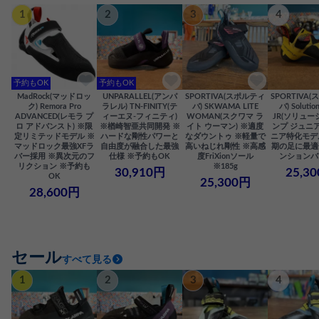
1
2
3
4
予約もOK
予約もOK
MadRock(マッドロッ
UNPARALLEL(アンパ
SPORTIVA(スポルティ
SPORTIVA
ク) Remora Pro
ラレル) TN-FINITY(テ
バ) SKWAMA LITE
バ) Solutio
ADVANCED(レモラ プ
ィーエヌ-フィニティ)
WOMAN(スクワマ ラ
JR(ソリュー
ロ アドバンスト) ※限
※楢崎智亜共同開発 ※
イト ウーマン) ※適度
ンプ ジュニア
定リミテッドモデル ※
ハードな剛性パワーと
なダウントゥ ※軽量で
ニア特化モデ
マッドロック最強XFラ
自由度が融合した最強
高いねじれ剛性 ※高感
期の足に最適
バー採用 ※異次元のフ
仕様 ※予約もOK
度FriXionソール
ンションバ
リクション ※予約も
※185g
30,910円
25,3
OK
25,300円
28,600円
セール
すべて見る
1
2
3
4