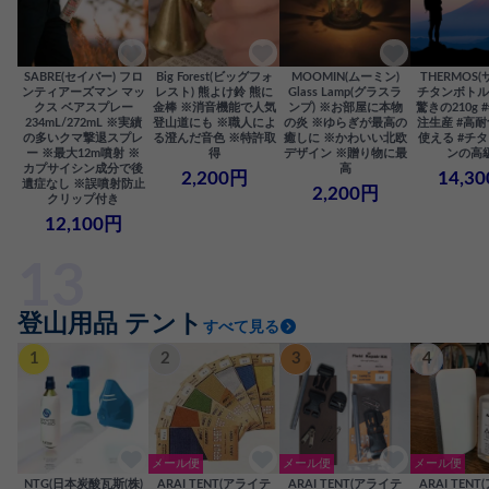
SABRE(セイバー) フロ
Big Forest(ビッグフォ
MOOMIN(ムーミン)
THERMOS(
ンティアーズマン マッ
レスト) 熊よけ鈴 熊に
Glass Lamp(グラスラ
チタンボトル 5
クス ベアスプレー
金棒 ※消音機能で人気
ンプ) ※お部屋に本物
驚きの210g
234mL/272mL ※実績
登山道にも ※職人によ
の炎 ※ゆらぎが最高の
注生産 #高
の多いクマ撃退スプレ
る澄んだ音色 ※特許取
癒しに ※かわいい北欧
使える #チタ
ー ※最大12m噴射 ※
得
デザイン ※贈り物に最
ンの高
カプサイシン成分で後
高
2,200円
14,3
遺症なし ※誤噴射防止
2,200円
クリップ付き
12,100円
登山用品 テント
すべて見る
1
2
3
4
メール便
メール便
メール便
NTG(日本炭酸瓦斯(株)
ARAI TENT(アライテ
ARAI TENT(アライテ
ARAI TEN