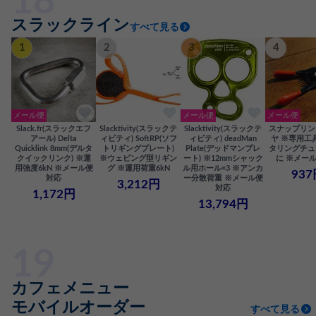
スラックライン
すべて見る
1
2
3
4
メール便
メール便
メール便
Slack.fr(スラックエフ
Slacktivity(スラックテ
Slacktivity(スラックテ
スナップリン
アール) Delta
ィビティ) SoftRP(ソフ
ィビティ) deadMan
ヤ ※専用工
Quicklink 8mm(デルタ
トリギングプレート)
Plate(デッドマンプレ
タリングチュ
クイックリンク) ※運
※ウェビング型リギン
ート) ※12mmシャック
に ※メー
用強度6kN ※メール便
グ ※運用荷重6kN
ル用ホール×3 ※アンカ
937
対応
ー分散荷重 ※メール便
3,212円
対応
1,172円
13,794円
カフェメニュー
モバイルオーダー
すべて見る