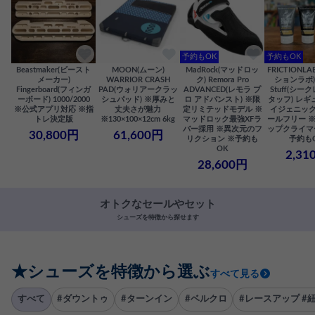
予約もOK
予約もOK
Beastmaker(ビースト
MOON(ムーン)
MadRock(マッドロッ
FRICTIONL
メーカー)
WARRIOR CRASH
ク) Remora Pro
ションラボ) S
Fingerboard(フィンガ
PAD(ウォリアークラッ
ADVANCED(レモラ プ
Stuff(シー
ーボード) 1000/2000
シュパッド) ※厚みと
ロ アドバンスト) ※限
タッフ) レギ
※公式アプリ対応 ※指
丈夫さが魅力
定リミテッドモデル ※
イジェニック
トレ決定版
※130×100×12cm 6kg
マッドロック最強XFラ
ールフリー 
バー採用 ※異次元のフ
ップクライマ
30,800円
61,600円
リクション ※予約も
予約も
OK
2,31
28,600円
オトクなセールやセット
シューズを特徴から探せます
★シューズを特徴から選ぶ
すべて見る
すべて
#ダウントゥ
#ターンイン
#ベルクロ
#レースアップ #