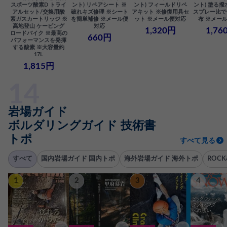
スポーツ酸素D トライ
ント) リペアシート ※
ント) フィールドリペ
ント) 塗る撥
アルセット/交換用酸
破れキズ修理 ※シート
アキット ※修復用具セ
スプレー比で
素ガスカートリッジ ※
を簡単補修 ※メール便
ット ※メール便対応
布 ※メー
高地登山 ケービング
対応
1,320円
1,76
ロードバイク ※最高の
660円
パフォーマンスを発揮
する酸素 ※大容量約
17L
1,815円
岩場ガイド
ボルダリングガイド 技術書
トポ
すべて見る
すべて
国内岩場ガイド 国内トポ
海外岩場ガイド 海外トポ
ROC
1
2
3
4