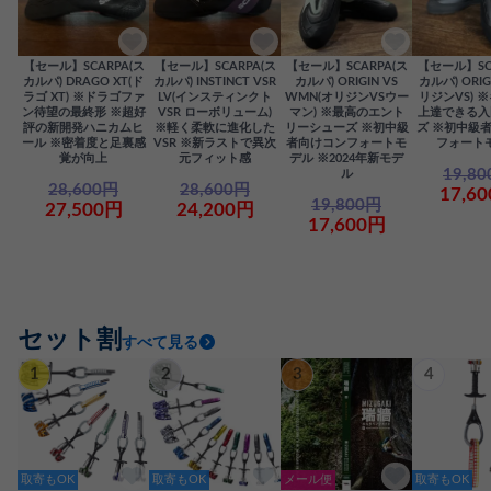
【セール】SCARPA(ス
【セール】SCARPA(ス
【セール】SCARPA(ス
【セール】SC
カルパ) DRAGO XT(ド
カルパ) INSTINCT VSR
カルパ) ORIGIN VS
カルパ) ORIG
ラゴ XT) ※ドラゴファ
LV(インスティンクト
WMN(オリジンVSウー
リジンVS) 
ン待望の最終形 ※超好
VSR ローボリューム)
マン) ※最高のエント
上達できる入
評の新開発ハニカムヒ
※軽く柔軟に進化した
リーシューズ ※初中級
ズ ※初中級
ール ※密着度と足裏感
VSR ※新ラストで異次
者向けコンフォートモ
フォート
覚が向上
元フィット感
デル ※2024年新モデ
19,8
ル
28,600円
28,600円
17,6
19,800円
27,500円
24,200円
17,600円
セット割
すべて見る
1
2
3
4
取寄もOK
取寄もOK
メール便
取寄もOK