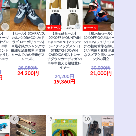
★セール
★セール
ル】
【セール】SCARPA(ス
【展示品セール】
【展示品セール】
さら
(オーツ
カルパ) DRAGO LV(ド
20%OFF MOUNTAIN
30%OFF OCUN(オーツ
(オゾン
ラゴ ローボリューム)
EQUIPMENT(マウンテ
ン) Fury(フュリイ) ※欧
 ※甲
※最小限のシャンクで
ンイクィップメント)
州の技術水準を押し上
すべ
ウント
繊細な足裏感覚 ※改良
STRETCH DOWN
げた構造と素材 ※繊細
かりし
ヒールで力の伝達がス
CARDIGAN(ストレッ
なスメアと高いエッジ
いエッ
ムーズに
チダウンカーディガン)
ングの両立
※年中使える超軽量レ
28,050円
30,000円
イヤー
円
24,200円
21,000円
24,200円
円
19,360円
8
9
10