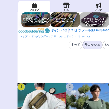
ショップ
ジム
ブログ
クライミングシューズ
チョーク ブラシ
クラッシュパッド
ボルダリングシューズ
チョークバッグ
ボルダリングマット
ボルダーパッド
ポイント3倍
8/31まで
メール便199円 49
トップ
ボルダリングバッグ サコッシュ ザック
サコッシュ
すべて
サコッシュ
シ
1
2