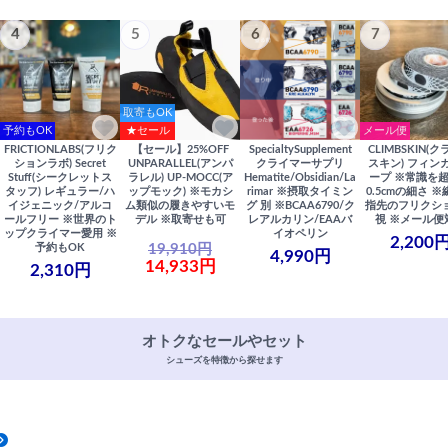
4
5
6
7
取寄もOK
予約もOK
★セール
メール便
FRICTIONLABS(フリク
【セール】25%OFF
SpecialtySupplement
CLIMBSKIN(
ションラボ) Secret
UNPARALLEL(アンパ
クライマーサプリ
スキン) フィン
Stuff(シークレットス
ラレル) UP-MOCC(ア
Hematite/Obsidian/La
ープ ※常識を
タッフ) レギュラー/ハ
ップモック) ※モカシ
rimar ※摂取タイミン
0.5cmの細さ 
イジェニック/アルコ
ム類似の履きやすいモ
グ 別 ※BCAA6790/ク
指先のフリクシ
ールフリー ※世界のト
デル ※取寄せも可
レアルカリン/EAAバ
視 ※メール便
ップクライマー愛用 ※
イオペリン
2,200
19,910円
予約もOK
4,990円
14,933円
2,310円
オトクなセールやセット
シューズを特徴から探せます