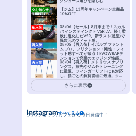
グシューズ選びを楽しむ
【ジム】13周年キャンペーン全商品
☆お知らせ
10%OFF
08/06【セール】8月末まで！スカル
新入荷
パ インスティンクト VSR LV。軽く柔
軟に進化したVSR。新ラスト(足型)で
異次元のフィット感。
08/05【再入荷】イボルブ ファント
再入荷
ム プロ。フリクション・剛性・フィ
ット感すべてが頂点！EVOWRAPテ
ンションで究極のエッジング性能を
08/04【再入荷】メトリウス ナノリ
再入荷
実現。進化系ラバーEvo-74はTRAX
ングス。旅先やジム外トレーニング
を凌駕する粘着力で極小ホールドに
に最適。フィンガーリフトにも対応
安心感。
し、指ごとの負荷管理に最適。クラ
イマーの指を本気で鍛えるギア。
さらに表示
Instagram
すべて見る
ジム/ショップ/カフェから毎日発信中！