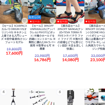
取寄もOK
★セール
★セール
★セール
【セール】SCARPA(ス
【セール】30%OFF
【展示品セール】
【展示品セー
カルパ) ORIGIN VS(オ
UNPARALLEL(アンパ
20%OFF NANGA(ナン
30%OFF OCUN
リジンVS) ※キチンと
ラレル) PIVOT(ピボッ
ガ)×TEVA TERRA FI
ン) OZONE HV
上達できる入門シュー
ト) ※極小ホールドを
FIVE (×テバ テラ ファ
ハイボリューム)
ズ ※初中級者向けコン
的確にコントロール ※
イ ファイブ) ※海や川
高には最適のダ
フォートモデル
剛性に優れたRAラバー
の岩場などでも滑りに
ウモデル ※しっ
採用 ※取寄せも可 ※
くい設計 ※足を涼しく
た拘束力でヤバ
19,800円
廃番
快適に
ジング性能
17,600円
23,980円
17,600円
33,000
16,786円
14,080円
23,100
4
5
6
7