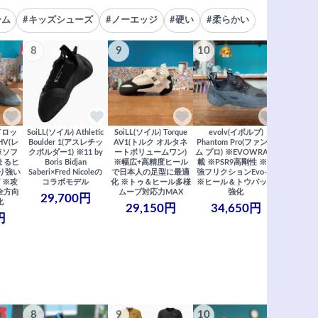
ーム
#キッズシューズ
#ノーエッジ
#硬い
#柔らかい
8
9
10
さら
ドロッ
SoiLL(ソイル) Athletic
SoiLL(ソイル) Torque
evolv(イボルブ)
 HV(レ
Boulder 1(アスレチッ
AV1(トルク オルタネ
Phantom Pro(ファント
 ※ソフ
クボルダー1) ※11 by
ートボリュームワン)
ム プロ) ※EVOWRA搭
まるヒ
Boris Bidjan
※幅広+高精度ヒール
載 ※PSR9高剛性 ※最
すべ
り強い
Saberi×Fred Nicoleの
で日本人の足型に最適
強フリクションEvo-74
 ※攻
コラボモデル
化 ※トゥ＆ヒール多様
※ヒール＆トウパッチ
全方向
ムーブ対応力MAX
強化
29,700円
化
29,150円
34,650円
円
8
9
10