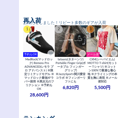
再入荷
お待たせしました！リピート多数のギアが入荷
1
2
3
予約もOK
メール便
MadRock(マッドロッ
tataanz(タターンツ)
CXM(シーバイエム)
ク) Remora Pro
Portable Finger Grip(ポ
MOTTO T-shirt(モット
ADVANCED(レモラ プ
ータブル フィンガー
ー Tシャツ) ※コット
ロ アドバンスト) ※限
グリップ)
ン100%で最適な着心
定リミテッドモデル ※
※JazzySport×関川愛音
地 ※クライミングの本
マッドロック最強XFラ
コラボ ※フィンガーリ
質を胸に表現 ※メール
バー採用 ※異次元のフ
フトにも
便対応
リクション ※予約も
6,820円
5,500円
OK
28,600円