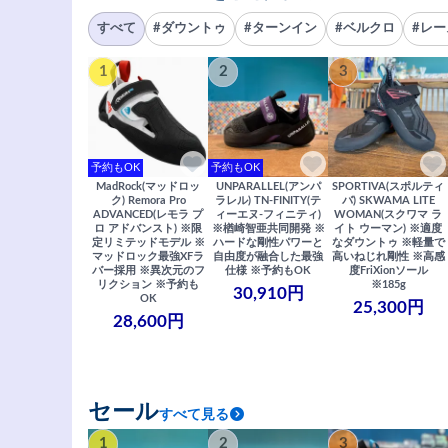
すべて
#ダウントゥ
#ターンイン
#ベルクロ
#レー
1
2
3
予約もOK
予約もOK
MadRock(マッドロッ
UNPARALLEL(アンパ
SPORTIVA(スポルティ
ク) Remora Pro
ラレル) TN-FINITY(テ
バ) SKWAMA LITE
ADVANCED(レモラ プ
ィーエヌ-フィニティ)
WOMAN(スクワマ ラ
ロ アドバンスト) ※限
※楢崎智亜共同開発 ※
イト ウーマン) ※適度
定リミテッドモデル ※
ハードな剛性パワーと
なダウントゥ ※軽量で
マッドロック最強XFラ
自由度が融合した最強
高いねじれ剛性 ※高感
バー採用 ※異次元のフ
仕様 ※予約もOK
度FriXionソール
リクション ※予約も
※185g
30,910円
OK
25,300円
28,600円
セール
すべて見る
1
2
3