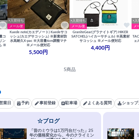
×入荷待ち
×入荷待ち
×入
メール便
メール便
メ
Kaede note(カエデノート) Kaedeサコ
GraniteGear(グラナイトギア) HIKER
軽量コ
ッシュ(カエデサコッシュ) ※新素材防
SATCHEL(ハイカーサチェル) ※高素材
TA
リン
水高耐久X-pac ※大容量6cm調整マチ
サコッシュ ※メール便対応
ェ
も ※
※メール便対応
4,400円
5,500円
5商品
営業日
予約
事前登録
駐車場
よくある質問
ショップ
☆ブログ
「昔のミウラは1万円台だった」25
年の価格変化から、今のクライミン