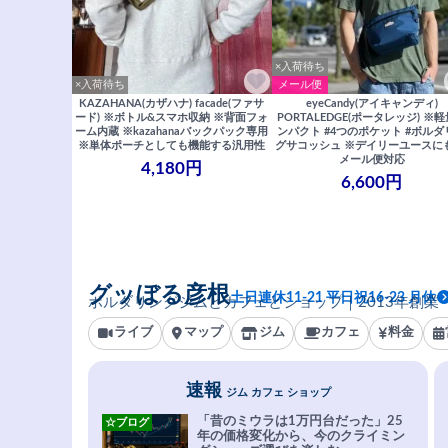
×入荷待ち
×入荷待ち
メール便
KAZAHANA(カザハナ) facade(ファサ
eyeCandy(アイキャンディ)
ード) ※ボトル&スマホ収納 ※背面フォ
PORTALEDGE(ポータレッジ) ※
ーム内蔵 ※kazahanaバックパック専用
ンパクト #4つのポケット #ボルダ
※単体ポーチとしても機能する汎用性
グサコッシュ ※デイリーユースに
メール便対応
4,180円
6,600円
グッぼる彦根
土日連休11-21 平日祝16-23 月休
ボルダリングジムとカフェとショップ｜2013年創業
ライブ
マップ
ジム
カフェ
料金
速報
ジム カフェ ショップ
「昔のミウラは1万円台だった」25
☆ブログ
年の価格変化から、今のクライミン