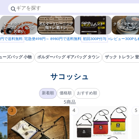
リードクライミング
ボルダートレーニング
サプリメント
クライマーボデ
ロープクライミング
指トレ 筋トレ
ボディーメン
沢登り
80円で送料無料
宅急便498円～ 8980円で送料無料
初回300P付与
+レビュー300P
ューズバッグ 小物
ボルダーバッグ ギアバッグ タウン
ザック トレラン 
サコッシュ
新着順
価格順
おすすめ順
5商品
3
4
5