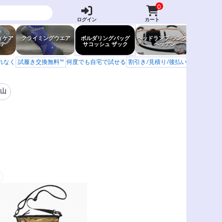
0
ログイン
カート
ィケア
クライミングウエア
ボルダリングバッグ
ヘッドランプ ランタン
防虫グッ
テ
サコッシュ ザック
ヘッデン
岩場ア
もれなく
試履き交換無料™
何度でも自宅で試せる
割引き/見積り/後払い
学校 山岳会
登山