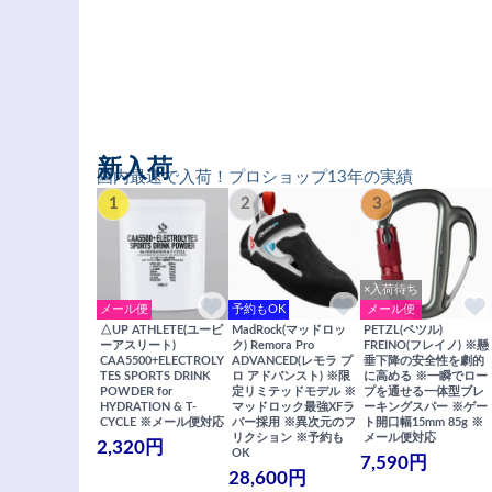
新入荷
国内最速で入荷！プロショップ13年の実績
1
2
3
×入荷待ち
メール便
予約もOK
メール便
△UP ATHLETE(ユーピ
MadRock(マッドロッ
PETZL(ペツル)
ーアスリート)
ク) Remora Pro
FREINO(フレイノ) ※懸
CAA5500+ELECTROLY
ADVANCED(レモラ プ
垂下降の安全性を劇的
TES SPORTS DRINK
ロ アドバンスト) ※限
に高める ※一瞬でロー
POWDER for
定リミテッドモデル ※
プを通せる一体型ブレ
HYDRATION & T-
マッドロック最強XFラ
ーキングスパー ※ゲー
CYCLE ※メール便対応
バー採用 ※異次元のフ
ト開口幅15mm 85g ※
リクション ※予約も
メール便対応
2,320円
OK
7,590円
28,600円