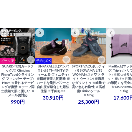
4
5
6
7
メール便
予約もOK
GUARD-TEX(ガードテ
UNPARALLEL(アンパ
SPORTIVA(スポルティ
MadRock(マッ
ックス) Climbing
ラレル) TN-FINITY(テ
バ) SKWAMA LITE
ク) Triplet(ト
FingerTape(クライミン
ィーエヌ-フィニティ)
WOMAN(スクワマ ラ
ト) ※三つ折り
グ フィンガー テープ)
※楢崎智亜共同開発 ※
イト ウーマン) ※適度
ット ※パッド間
19mm ※登れるテーピ
ハードな剛性パワーと
なダウントゥ ※軽量で
の隙間」を完全
ングが復活 ※テープ同
自由度が融合した最強
高いねじれ剛性 ※高感
※135×91cm×
士接着で肌に優しい ※
仕様 ※予約もOK
度FriXionソール
1.1kg
メール便対応
※185g
30,910円
17,600
990円
25,300円