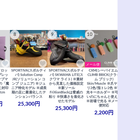
8
9
10
11
メール便
ドロッ
SPORTIVA(スポルティ
SPORTIVA(スポルティ
CXM(シーバイエム)
SoiLL(ソイ
リプレッ
バ) Solution Comp
バ) SKWAMA LITE(ス
CLIMB BRICK(クライ
Boulde
サブマ
JR(ソリューション コ
クワマ ライト) ※素材
ム ブリック)
クボルダー1
の「魔
ンプ ジュニア) ※ジュ
から見直した価格設定
Skin/Muscle ※爪ヤス
Boris
に封印
ニア特化モデル ※成長
※新ソール
リ2色/指トレ2色 ※蓄
Saberi×F
2cm
期の足に最適化したテ
FriXionBlackは脅威の
光キーホルダー ※可愛
コラ
ンションバランス
粘り ※快適さを進化さ
いのにちゃんと使える
29,
せたモデル
※岩場で光る ※メール
円
25,300円
便対応
25,300円
2,200円