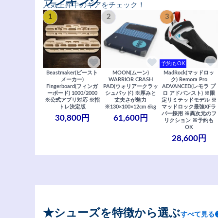
ランキング
人気上昇中のギアをチェック！
1
2
3
予約もOK
Beastmaker(ビースト
MOON(ムーン)
MadRock(マッドロッ
メーカー)
WARRIOR CRASH
ク) Remora Pro
Fingerboard(フィンガ
PAD(ウォリアークラッ
ADVANCED(レモラ プ
ーボード) 1000/2000
シュパッド) ※厚みと
ロ アドバンスト) ※限
※公式アプリ対応 ※指
丈夫さが魅力
定リミテッドモデル ※
トレ決定版
※130×100×12cm 6kg
マッドロック最強XFラ
バー採用 ※異次元のフ
30,800円
61,600円
リクション ※予約も
OK
28,600円
★シューズを特徴から選ぶ
すべて見る