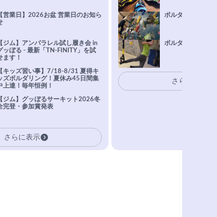
【営業日】2026お盆 営業日のお知ら
ボルダリング上達Q
せ
【ジム】アンパラレル試し履き会 in
ボルダリングトレ
グッぼる - 最新「TN-FINITY」を試
せます！
【キッズ習い事】7/18-8/31 夏得キ
ッズボルダリング！夏休み45日間集
さらに表示
中上達！毎年恒例！
【ジム】グッぼるサーキット2026冬
全完登・参加賞発表
さらに表示