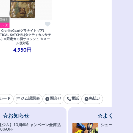
荷待ち
ール便
GraniteGear(グラナイトギア)
CTICAL SATCHEL(タクティカルサチ
ル) ※限定カモ柄サコッシュ ※メー
ル便対応
4,950円
カード
ジム課題表
問合せ
電話
先払い
☆お知らせ
☆よくある質
【ジム】13周年キャンペーン全商品
シューズ選びFAQ
10%OFF