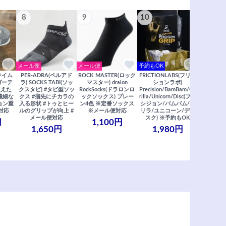
8
9
10
11
メール便
メール便
予約もOK
メール便
クライム
PER-ADRA(ペルアド
ROCK MASTER(ロック
FRICTIONLABS(フリク
笠置山ク
ガーテ
ラ) SOCKS TABI(ソッ
マスター) dralon
ションラボ)
リアガイド
超えた
クスタビ) #タビ型ソッ
RockSocks(ドラロンロ
Precision/BamBam/Go
2022年度
※繊細な
クス #指先にチカラの
ックソックス) プレー
rilla/Unicorn/Disc(プレ
/ 里西 里
ョン重
入る形状 #トゥとヒー
ン4色 ※定番ソックス
シジョン/バムバム/ゴ
リア ※
対応
ルのグリップが向上 #
※メール便対応
リラ/ユニコーン/ディ
2,
メール便対応
スク) ※予約もOK
円
1,100円
1,650円
1,980円