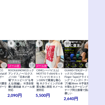
8
9
10
11
×入荷待ち
メール便
メール便
メール便
ツ)
ROCK&SNOW(ロック
CXM(シーバイエム)
GUARD-TEX(ガードテ
GUARD-
Grip(ポ
アンドスノー/ロクス
MOTTO T-shirt(モット
ックス) Climbing
ックス) Cli
ガー
ノ) 110 「日本の岩
ー Tシャツ) ※コット
Finger Tape(クライミ
FingerT
場“テストピース”を考
ン100%で最適な着心
ング フィンガー テー
グ フィン
×関川愛音
える(前編)」 ※渓谷登
地 ※クライミングの本
プ) 幅38mm ※手首用
19mm 
ガーリ
攀の最前線 ※メール便
質を胸に表現 ※メール
※登れるテーピング ※
ングが復活
対応
便対応
テープ同士接着で肌に
士接着で肌
優しい
メール便
2,090円
5,500円
2,640円
990円