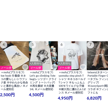
4
5
6
7
×入荷待ち
×入荷待ち
メール便
メール便
メール便
＋mofu(プラスモフ)
＋mofu(プラスモフ)
＋mofu(プラスモフ)
tataanz(タターン
toe hook 巾着袋 ※ネ
Let's go climbing Tote
yannoka step pinch T
Portable Finger 
コの愛らしいトウフッ
bag(レッツゴー クライ
シャツ ※ネコホールド
ータブル フィン
ク姿 ※やわらかな色合
ミング トートバッグ)
Tシャツ ※もっふもふ
グリップ)
いと素朴な風合い ※メ
※再生素材 ※大容量
100％ワイルドな子猫
※JazzySport
ール便対応
14L ※メール便対応
※耐久性に優れた6.1オ
コラボ ※フィン
ンス ※メール便対応
フトにも
2,500円
4,500円
4,950円
6,820円