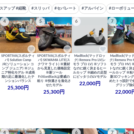
スアップ #紐靴
#スリッパ
#セパレート
#アルパイン
#ローボリュ
4
5
6
7
SPORTIVA(スポルティ
SPORTIVA(スポルティ
MadRock(マッドロッ
MadRock(マッ
バ) Solution Comp
バ) SKWAMA LITE(ス
ク) Remora Pro LV(レ
ク) Remora Pro
JR(ソリューション コ
クワマ ライト) ※素材
モラ プロ LV) ※ソフト
モラ プロ HV)
ンプ ジュニア) ※ジュ
から見直した価格設定
なのに鋭く決まるヒー
トなのに鋭く決
ニア特化モデル ※成長
※新ソール
ルカップ ※細めの足型
ールカップ ※粘
期の足に最適化したテ
FriXionBlackは脅威の
にピッタリのLVモデル
新3Dフッキング
ンションバランス
粘り ※快適さを進化さ
めたトゥ設計で
22,000円
せたモデル
グリップ強
25,300円
25,300円
22,000
4
5
6
7