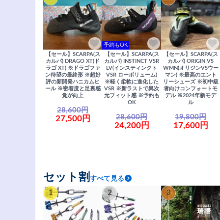
予約もOK
【セール】SCARPA(ス
【セール】SCARPA(ス
【セール】SCARPA(ス
カルパ) DRAGO XT(ド
カルパ) INSTINCT VSR
カルパ) ORIGIN VS
ラゴ XT) ※ドラゴファ
LV(インスティンクト
WMN(オリジンVSウー
ン待望の最終形 ※超好
VSR ローボリューム)
マン) ※最高のエント
評の新開発ハニカムヒ
※軽く柔軟に進化した
リーシューズ ※初中級
ール ※密着度と足裏感
VSR ※新ラストで異次
者向けコンフォートモ
覚が向上
元フィット感 ※予約も
デル ※2024年新モデ
OK
ル
28,600円
28,600円
19,800円
27,500円
24,200円
17,600円
セット割
すべて見る
1
2
3