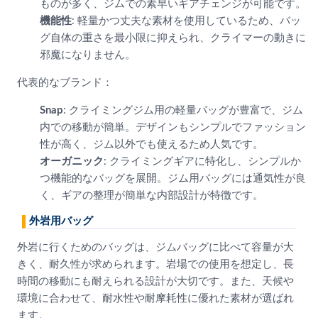
ものが多く、ジムでの素早いギアチェンジが可能です。
機能性
: 軽量かつ丈夫な素材を使用しているため、バッ
グ自体の重さを最小限に抑えられ、クライマーの動きに
邪魔になりません。
代表的なブランド：
Snap
: クライミングジム用の軽量バッグが豊富で、ジム
内での移動が簡単。デザインもシンプルでファッション
性が高く、ジム以外でも使えるため人気です。
オーガニック
: クライミングギアに特化し、シンプルか
つ機能的なバッグを展開。ジム用バッグには通気性が良
く、ギアの整理が簡単な内部設計が特徴です。
外岩用バッグ
外岩に行くためのバッグは、ジムバッグに比べて容量が大
きく、耐久性が求められます。岩場での使用を想定し、長
時間の移動にも耐えられる設計が大切です。また、天候や
環境に合わせて、耐水性や耐摩耗性に優れた素材が選ばれ
ます。