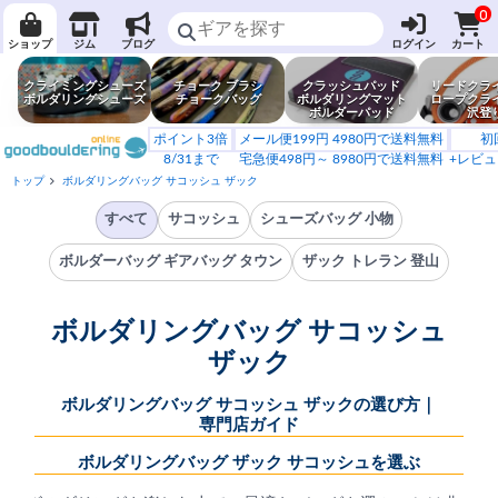
0
ショップ
ジム
ブログ
ログイン
カート
クライミングシューズ
チョーク ブラシ
クラッシュパッド
リードクラ
ボルダリングシューズ
チョークバッグ
ボルダリングマット
ロープクラ
ボルダーパッド
沢登
ポイント3倍
メール便199円 4980円で送料無料
初
8/31まで
宅急便498円～ 8980円で送料無料
+レビュ
トップ
ボルダリングバッグ サコッシュ ザック
すべて
サコッシュ
シューズバッグ 小物
ボルダーバッグ ギアバッグ タウン
ザック トレラン 登山
ボルダリングバッグ サコッシュ
ザック
ボルダリングバッグ サコッシュ ザックの選び方｜
専門店ガイド
ボルダリングバッグ ザック サコッシュを選ぶ