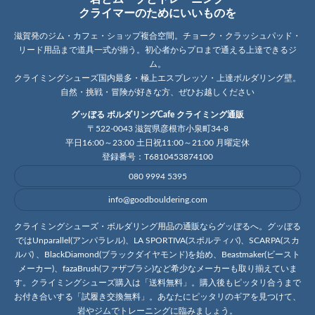
クライマーのためにいいものを
滋賀発のジム・カフェ・ショップ複合空間。チョーク・クラッシュパッド・
リード用品まで道具一式が揃う。初心者からプロまで通える上達できるジ
ム。
クライミングシューズ国内最多・極上エスプレッソ・上達ボルダリング壁。
自然・挑戦・冒険が好きな方、ぜひお越しください
グッぼる ボルダリングCafe クライミング通販
〒522-0043 滋賀県彦根市小泉町34-8
平日16:00～23:00 土日祝11:00～21:00 月曜定休
登録番号：T6810453874100
080 9994 5395
info@goodbouldering.com
クライミングシューズ・ボルダリング用品の通販ならグッぼるへ。グッぼる
ではUnparallel(アンパラレル)、LA SPORTIVA(スポルティバ)、SCARPA(スカ
ルパ) 、BlackDiamond(ブラックダイヤモンド)を始め、Beastmaker(ビースト
メーカー)、fazaBrush(ファザブラシ)など希少なメーカーも取り揃えていま
す。クライミングシューズ購入は「送料無料」。購入後もピッタリ合うまで
お付き合いする「試履き交換無料」。あなたにピッタリのギアを見つけて、
岩やジムでトレーニングに臨みましょう。