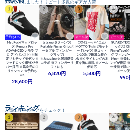
再入荷
お待たせしました！リピート多数のギアが入荷
1
2
3
4
予約もOK
メール便
メール便
MadRock(マッドロッ
tataanz(タターンツ)
CXM(シーバイエム)
GUARD-TE
ク) Remora Pro
Portable Finger Grip(ポ
MOTTO T-shirt(モット
ックス) Cli
ADVANCED(レモラ プ
ータブル フィンガー
ー Tシャツ) ※コット
FingerTap
ロ アドバンスト) ※限
グリップ)
ン100%で最適な着心
グ フィンガー
定リミテッドモデル ※
※JazzySport×関川愛音
地 ※クライミングの本
19mm ※登
マッドロック最強XFラ
コラボ ※フィンガーリ
質を胸に表現 ※メール
ングが復活 
バー採用 ※異次元のフ
フトにも
便対応
士接着で肌に
リクション ※予約も
メール便
6,820円
5,500円
OK
990
28,600円
ランキング
人気上昇中のギアをチェック！
1
2
3
4