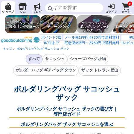
0
ショップ
ジム
ブログ
ログイン
カート
クライミングシューズ
チョーク ブラシ
クラッシュパッド
リードクラ
ボルダリングシューズ
チョークバッグ
ボルダリングマット
ロープクラ
ボルダーパッド
沢登
ポイント3倍
メール便199円 4980円で送料無料
初
8/31まで
宅急便498円～ 8980円で送料無料
+レビュ
トップ
ボルダリングバッグ サコッシュ ザック
すべて
サコッシュ
シューズバッグ 小物
ボルダーバッグ ギアバッグ タウン
ザック トレラン 登山
ボルダリングバッグ サコッシュ
ザック
ボルダリングバッグ サコッシュ ザックの選び方｜
専門店ガイド
ボルダリングバッグ ザック サコッシュを選ぶ