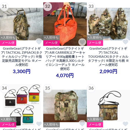
31
32
33
×入荷待ち
×入荷待ち
×入荷待ち
メール便
メール便
メール便
GraniteGear(グラナイトギ
GraniteGear(グラナイトギ
GraniteGear(グラナイトギ
ア) TACTICAL ZIPSACK(タク
ア) AIR CARRIER(エアーキャ
ア) TACTICAL
ティカルジップサック) ※指
リアー) ※80g超軽量トート
TOUGHSACK(タクティカル
定販売店限定モデル ※メー
バッグ ※高耐久30Dシルナ
タフサック) ※限定カモ柄 ※
ル便対応
イロンコーデュラ ※メール
メール便対応
便対応
3,300円
2,090円
4,070円
34
35
36
×入荷待ち
×入荷待ち
メール便
×入荷待ち
メール便