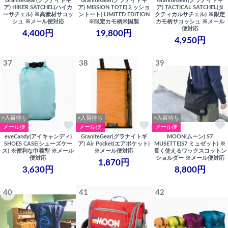
GraniteGear(グラナイトギ
GraniteGear(グラナイトギ
GraniteGear(グラナイトギ
ア) HIKER SATCHEL(ハイカ
ア) MISSION TOTE(ミッショ
ア) TACTICAL SATCHEL(タ
ーサチェル) ※高素材サコッ
ントート) LIMITED EDITION
クティカルサチェル) ※限定
シュ ※メール便対応
※限定カモ柄米国製
カモ柄サコッシュ ※メール
便対応
4,400円
19,800円
4,950円
37
38
39
×入荷待ち
×入荷待ち
×入荷待ち
メール便
メール便
メール便
eyeCandy(アイキャンディ)
GraniteGear(グラナイトギ
MOON(ムーン) S7
SHOES CASE(シューズケー
ア) Air Pocket(エアポケット)
MUSETTE(S7 ミュゼット) ※
ス) ※便利な巾着型 ※メール
※メール便対応
長く使えるワックスコットン
便対応
ショルダー ※メール便対応
1,870円
3,630円
8,800円
40
41
42