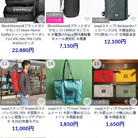
×入荷待ち
×入荷待ち
メール便
×入荷待ち
BlackDiamond(ブラックダイ
BlackDiamond(ブラックダイ
snap(スナップ) Backpack(バ
ヤモンド) Stone Horror
ヤモンド) CIRRUS 9(シラス
ックパック)23L ※都会的な
Duffle(ストーンホーラーダッ
9) ※驚異の30gは歴代最軽量
TPU防水バッグ ※再販未定
フル) 45L/60L/90L/120L
※メール便対応 ※廃番
12,100円
※SDGsグッズ
7,150円
22,880円
13
14
15
×入荷待ち
×入荷待ち
×入荷待ち
snap(スナップ) Snapack(スナ
snap(スナップ) Gym Tote(ジ
snap(スナップ) Pouch(ポー
パック)30L/40L ※背面クッ
ムトート) ※折り畳めるジム
チ) ※柔らかく小物入れに最
ションと背面ジップアプロー
トート ※再販未定
適 ※再販未定
チ ※2022年新モデル
3,850円
1,650円
11,000円