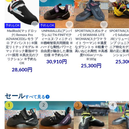
予約もOK
予約もOK
MadRock(マッドロッ
UNPARALLEL(アンパ
SPORTIVA(スポルティ
SPORTIVA
ク) Remora Pro
ラレル) TN-FINITY(テ
バ) SKWAMA LITE
バ) Solutio
ADVANCED(レモラ プ
ィーエヌ-フィニティ)
WOMAN(スクワマ ラ
JR(ソリュー
ロ アドバンスト) ※限
※楢崎智亜共同開発 ※
イト ウーマン) ※適度
ンプ ジュニア
定リミテッドモデル ※
ハードな剛性パワーと
なダウントゥ ※軽量で
ニア特化モデ
マッドロック最強XFラ
自由度が融合した最強
高いねじれ剛性 ※高感
期の足に最適
バー採用 ※異次元のフ
仕様 ※予約もOK
度FriXionソール
ンションバ
リクション ※予約も
※185g
30,910円
25,3
OK
25,300円
28,600円
セール
すべて見る
1
2
3
4