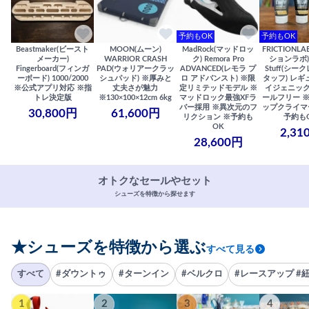
予約もOK
予約もOK
Beastmaker(ビースト
MOON(ムーン)
MadRock(マッドロッ
FRICTIONL
メーカー)
WARRIOR CRASH
ク) Remora Pro
ションラボ) S
Fingerboard(フィンガ
PAD(ウォリアークラッ
ADVANCED(レモラ プ
Stuff(シー
ーボード) 1000/2000
シュパッド) ※厚みと
ロ アドバンスト) ※限
タッフ) レギ
※公式アプリ対応 ※指
丈夫さが魅力
定リミテッドモデル ※
イジェニック
トレ決定版
※130×100×12cm 6kg
マッドロック最強XFラ
ールフリー 
バー採用 ※異次元のフ
ップクライマ
30,800円
61,600円
リクション ※予約も
予約も
OK
2,31
28,600円
オトクなセールやセット
シューズを特徴から探せます
★シューズを特徴から選ぶ
すべて見る
すべて
#ダウントゥ
#ターンイン
#ベルクロ
#レースアップ #
1
2
3
4