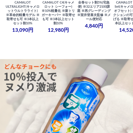
CAMALOT
CAMALOT C4(キャメ
全巻セット割5%(宅急
CAMALOT 
ULTRALIGHT(キャメロ
ロット シーフォー)
便) ※32エリア2100課
Set(キャメロ
ットウルトラライト)
※10%軽量化 ※新トリ
題 ※再グレーディング
オフセット)
※革命的軽量モデル ※
ガーキーパー ※取寄せ
※室井登喜夫監修 ※メ
クションの可
取寄せも可 ※3本以上
も可 ※3本以上セット
ール便対応
げる ※取寄せ
セット割10%
割10%
本以上セット
4,840円
13,090円
12,980円
14,5