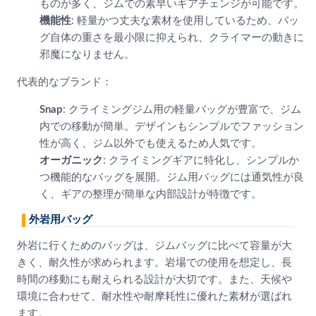
ものが多く、ジムでの素早いギアチェンジが可能です。
機能性
: 軽量かつ丈夫な素材を使用しているため、バッ
グ自体の重さを最小限に抑えられ、クライマーの動きに
邪魔になりません。
代表的なブランド：
Snap
: クライミングジム用の軽量バッグが豊富で、ジム
内での移動が簡単。デザインもシンプルでファッション
性が高く、ジム以外でも使えるため人気です。
オーガニック
: クライミングギアに特化し、シンプルか
つ機能的なバッグを展開。ジム用バッグには通気性が良
く、ギアの整理が簡単な内部設計が特徴です。
外岩用バッグ
外岩に行くためのバッグは、ジムバッグに比べて容量が大
きく、耐久性が求められます。岩場での使用を想定し、長
時間の移動にも耐えられる設計が大切です。また、天候や
環境に合わせて、耐水性や耐摩耗性に優れた素材が選ばれ
ます。