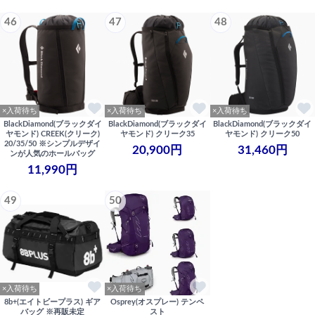
46
47
48
×入荷待ち
×入荷待ち
×入荷待ち
BlackDiamond(ブラックダイ
BlackDiamond(ブラックダイ
BlackDiamond(ブラックダイ
ヤモンド) CREEK(クリーク)
ヤモンド) クリーク35
ヤモンド) クリーク50
20/35/50 ※シンプルデザイ
20,900円
31,460円
ンが人気のホールバッグ
11,990円
49
50
×入荷待ち
×入荷待ち
8b+(エイトビープラス) ギア
Osprey(オスプレー) テンペ
バッグ ※再販未定
スト