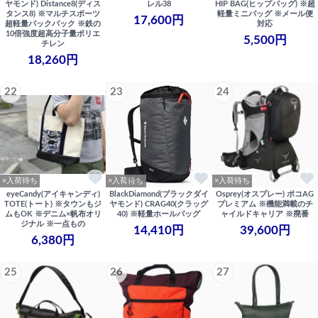
ヤモンド) Distance8(ディス
レル38
HIP BAG(ヒップバッグ) ※超
タンス8) ※マルチスポーツ
軽量ミニバッグ ※メール便
17,600円
超軽量バックパック ※鉄の
対応
10倍強度超高分子量ポリエ
5,500円
チレン
18,260円
22
23
24
×入荷待ち
×入荷待ち
×入荷待ち
eyeCandy(アイキャンディ)
BlackDiamond(ブラックダイ
Osprey(オスプレー) ポコAG
TOTE(トート) ※タウンもジ
ヤモンド) CRAG40(クラッグ
プレミアム ※機能満載のチ
ムもOK ※デニム×帆布オリ
40) ※軽量ホールバッグ
ャイルドキャリア ※廃番
ジナル ※一点もの
14,410円
39,600円
6,380円
25
26
27