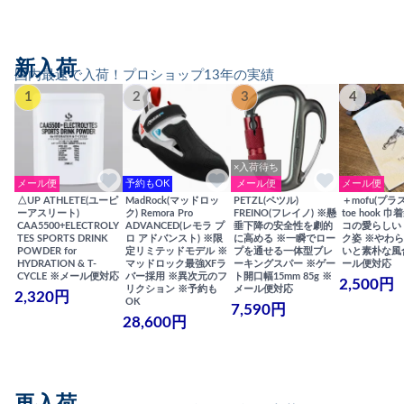
新入荷
国内最速で入荷！プロショップ13年の実績
1
2
3
4
×入荷待ち
メール便
予約もOK
メール便
メール便
△UP ATHLETE(ユーピ
MadRock(マッドロッ
PETZL(ペツル)
＋mofu(プラ
ーアスリート)
ク) Remora Pro
FREINO(フレイノ) ※懸
toe hook 
CAA5500+ELECTROLY
ADVANCED(レモラ プ
垂下降の安全性を劇的
コの愛らしい
TES SPORTS DRINK
ロ アドバンスト) ※限
に高める ※一瞬でロー
ク姿 ※やわ
POWDER for
定リミテッドモデル ※
プを通せる一体型ブレ
いと素朴な風
HYDRATION & T-
マッドロック最強XFラ
ーキングスパー ※ゲー
ール便対応
CYCLE ※メール便対応
バー採用 ※異次元のフ
ト開口幅15mm 85g ※
2,500円
リクション ※予約も
メール便対応
2,320円
OK
7,590円
28,600円