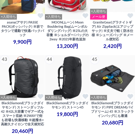
×入荷待ち
×入荷待ち
×入荷待ち
メール便
asana(アサナ) PASSE
MOON(ムーン) Moon
GraniteGear(グラナイトギ
PACK(ポッシパック) ※岩で
Bouldering Bag(ムーンボル
ア) Air ZippSack(エアジップ
タウンで通勤で快適バックパ
ダリングバッグ) ※25Lの大
サック) ※丈夫で軽く防水仕
ック
容量 ※ショルダー/バッグの
様 ※シューズバッグ ※メー
2way ※2021年新色追加
ル便対応
9,900円
13,200円
2,420円
43
44
45
×入荷待ち
×入荷待ち
×入荷待ち
BlackDiamond(ブラックダイ
BlackDiamond(ブラックダイ
BlackDiamond(ブラックダイ
ヤモンド) ストーンダッフル
ヤモンド) ストーン45
ヤモンド) PIPE DREAM(パイ
42 ※42L大容量でギア一式を
プドリーム) 45 ※スラックラ
19,800円
スマート収納 ※2WAYで街
インバッグにも最適
も岩場も快適移動 ※超撥水×
20,680円
高耐久ナイロンで全天候対応
20,460円