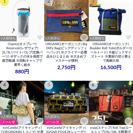
1
2
3
×入荷待ち
×入荷待ち
×入荷待ち
Osprey(オスプレー)
ORGANIC(オーガニック) Big
ORGANIC(オーガニック)
Reservoir(レザヴォア)
Diffy Bag(ビッグディッフィ
Boulder Roll Tote(ボルダーロ
2L/3L/バイトバルブ(交換パ
ーバック) ※クライマー必需
ールトート) ※超ビックサイ
ーツ) ※ザックの水を発想で
品をひとまとめ ※大きめフ
ズトート ※素材の切り替え
疲労軽減 ※回転キャップで
ァスナーが便利
で高耐久性
素早く給水
2,750円
16,500円
880円
4
5
6
×入荷待ち
×入荷待ち
メール便
メール便
×入荷待ち
eyeCandy(アイキャンディ)
eyeCandy(アイキャンディ)
snap(スナップ) Roll Top(ロー
TOKONOMA(トコノマ) ※肩
SUGAR POUCH(シューガー
ルトップ)25L/34L ※斬新デ