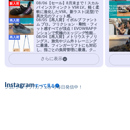
08/06【セール】8月末まで！スカル
新入荷
パ インスティンクト VSR LV。軽く柔
軟に進化したVSR。新ラスト(足型)で
異次元のフィット感。
08/05【再入荷】イボルブ ファント
再入荷
ム プロ。フリクション・剛性・フィ
ット感すべてが頂点！EVOWRAPテ
ンションで究極のエッジング性能を
08/04【再入荷】メトリウス ナノリ
再入荷
実現。進化系ラバーEvo-74はTRAX
ングス。旅先やジム外トレーニング
を凌駕する粘着力で極小ホールドに
に最適。フィンガーリフトにも対応
安心感。
し、指ごとの負荷管理に最適。クラ
イマーの指を本気で鍛えるギア。
さらに表示
Instagram
すべて見る
ジム/ショップ/カフェから毎日発信中！