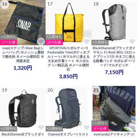
16
17
18
×入荷待ち
×入荷待ち
メール便
メール便
×入荷待ち
snap(スナップ) Shoe Bag(シ
SPORTIVA(スポルティバ)
BlackDiamond(ブラックダイ
ューバッグ) ※メッシュ素材
Pocketable Tote(ポケッタブ
ヤモンド) Rock Blitz 15(ロッ
で衛生的 ※メール便対応 ※
ルトート) ※マルチに使える
クブリッツ15) ※タフに使え
再販未定
大きめ巾着トート ※スポル
る軽量バック ※ボルダー/リ
ティバ純正品 ※メール便対
ード/マルチピッチ
1,320円
応
7,150円
3,850円
19
20
21
×入荷待ち
×入荷待ち
×入荷待ち
メール便
BlackDiamond(ブラックダイ
Osprey(オスプレー) ケスト
eyeCandy(アイキャンディ)