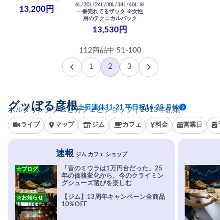
6L/20L/24L/30L/34L/40L ※
13,200円
一番売れてるザック ※女性
用のテクニカルパック
13,530円
112商品中 51-100
1
2
3
グッぼる彦根
土日連休11-21 平日祝16-23 月休
ボルダリングジムとカフェとショップ｜2013年創業
ライブ
マップ
ジム
カフェ
料金
営業日
速報
ジム カフェ ショップ
「昔のミウラは1万円台だった」25
☆ブログ
年の価格変化から、今のクライミン
グシューズ選びを楽しむ
【ジム】13周年キャンペーン全商品
☆お知らせ
10%OFF