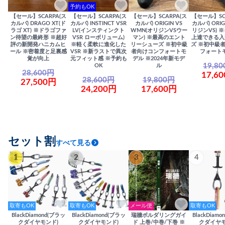
予約もOK
【セール】SCARPA(ス
【セール】SCARPA(ス
【セール】SCARPA(ス
【セール】SC
カルパ) DRAGO XT(ド
カルパ) INSTINCT VSR
カルパ) ORIGIN VS
カルパ) ORIG
ラゴ XT) ※ドラゴファ
LV(インスティンクト
WMN(オリジンVSウー
リジンVS) 
ン待望の最終形 ※超好
VSR ローボリューム)
マン) ※最高のエント
上達できる入
評の新開発ハニカムヒ
※軽く柔軟に進化した
リーシューズ ※初中級
ズ ※初中級
ール ※密着度と足裏感
VSR ※新ラストで異次
者向けコンフォートモ
フォート
覚が向上
元フィット感 ※予約も
デル ※2024年新モデ
19,8
OK
ル
28,600円
17,6
28,600円
19,800円
27,500円
24,200円
17,600円
セット割
すべて見る
1
2
3
4
取寄もOK
取寄もOK
メール便
取寄もOK
BlackDiamond(ブラッ
BlackDiamond(ブラッ
瑞牆ボルダリングガイ
BlackDiam
クダイヤモンド)
クダイヤモンド)
ド 上巻/中巻/下巻 ※
クダイヤモ