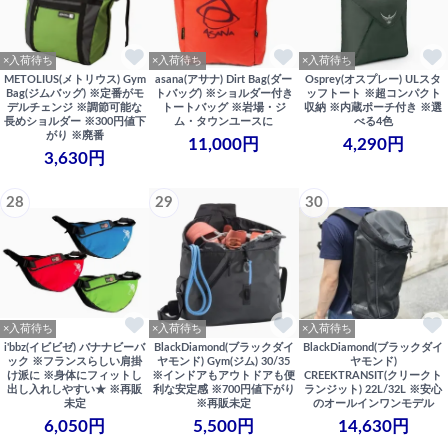
×入荷待ち
×入荷待ち
×入荷待ち
METOLIUS(メトリウス) Gym
asana(アサナ) Dirt Bag(ダー
Osprey(オスプレー) ULスタ
Bag(ジムバッグ) ※定番がモ
トバッグ) ※ショルダー付き
ッフトート ※超コンパクト
デルチェンジ ※調節可能な
トートバッグ ※岩場・ジ
収納 ※内蔵ポーチ付き ※選
長めショルダー ※300円値下
ム・タウンユースに
べる4色
がり ※廃番
11,000円
4,290円
3,630円
28
29
30
×入荷待ち
×入荷待ち
×入荷待ち
i'bbz(イビビゼ) バナナビーバ
BlackDiamond(ブラックダイ
BlackDiamond(ブラックダイ
ック ※フランスらしい肩掛
ヤモンド) Gym(ジム) 30/35
ヤモンド)
け派に ※身体にフィットし
※インドアもアウトドアも便
CREEKTRANSIT(クリークト
出し入れしやすい★ ※再販
利な安定感 ※700円値下がり
ランジット) 22L/32L ※安心
未定
※再販未定
のオールインワンモデル
6,050円
5,500円
14,630円