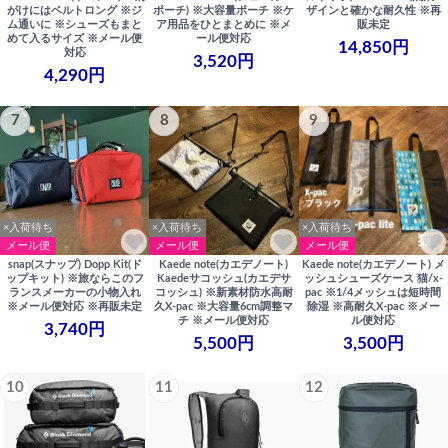
がけにはベルトロング ※ジ
ポーチ) ※大容量ポーチ ※ケ
ザインと確かな耐久性 ※再
ム通いに ※シューズもまと
ア用品をひとまとめに ※メ
販未定
めて入るサイズ ※メール便
ール便対応
14,850円
対応
3,520円
4,290円
7
8
9
×入荷待ち
×入荷待ち
×入荷待ち
メール便
メール便
メール便
snap(スナップ) Dopp Kit(ド
Kaede note(カエデノート)
Kaede note(カエデノート) メ
ップキット) ※旅ならこのフ
Kaedeサコッシュ(カエデサ
ッシュシューズケース 猫/x-
ランスメーカーの小物入れ
コッシュ) ※新素材防水高耐
pac ※1/4メッシュは短時間
※メール便対応 ※再販未定
久X-pac ※大容量6cm調整マ
除湿 ※高耐久X-pac ※メー
チ ※メール便対応
ル便対応
3,740円
5,500円
3,500円
10
11
12