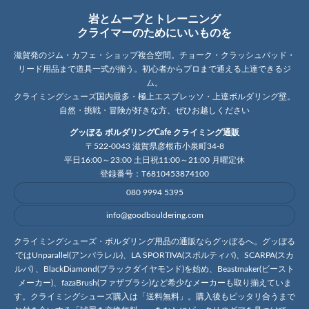
岩とムーブとトレーニング
クライマーのためにいいものを
滋賀発のジム・カフェ・ショップ複合空間。チョーク・クラッシュパッド・
リード用品まで道具一式が揃う。初心者からプロまで通える上達できるジ
ム。
クライミングシューズ国内最多・極上エスプレッソ・上達ボルダリング壁。
自然・挑戦・冒険が好きな方、ぜひお越しください
グッぼる ボルダリングCafe クライミング通販
〒522-0043 滋賀県彦根市小泉町34-8
平日16:00～23:00 土日祝11:00～21:00 月曜定休
登録番号：T6810453874100
080 9994 5395
info@goodbouldering.com
クライミングシューズ・ボルダリング用品の通販ならグッぼるへ。グッぼる
ではUnparallel(アンパラレル)、LA SPORTIVA(スポルティバ)、SCARPA(スカ
ルパ) 、BlackDiamond(ブラックダイヤモンド)を始め、Beastmaker(ビースト
メーカー)、fazaBrush(ファザブラシ)など希少なメーカーも取り揃えていま
す。クライミングシューズ購入は「送料無料」。購入後もピッタリ合うまで