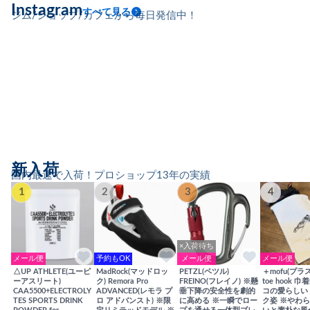
Instagram
すべて見る
ジム/ショップ/カフェから毎日発信中！
新入荷
国内最速で入荷！プロショップ13年の実績
1
2
3
4
×入荷待ち
メール便
予約もOK
メール便
メール便
△UP ATHLETE(ユーピ
MadRock(マッドロッ
PETZL(ペツル)
＋mofu(プラ
ーアスリート)
ク) Remora Pro
FREINO(フレイノ) ※懸
toe hook 
CAA5500+ELECTROLY
ADVANCED(レモラ プ
垂下降の安全性を劇的
コの愛らしい
TES SPORTS DRINK
ロ アドバンスト) ※限
に高める ※一瞬でロー
ク姿 ※やわ