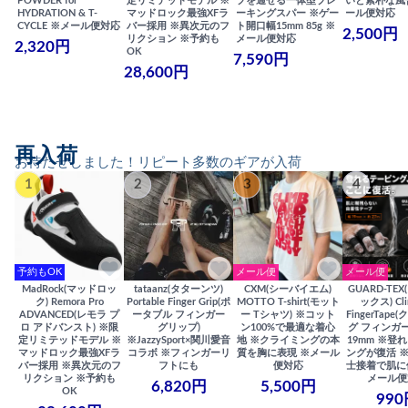
POWDER for
定リミテッドモデル ※
プを通せる一体型ブレ
いと素朴な風
HYDRATION & T-
マッドロック最強XFラ
ーキングスパー ※ゲー
ール便対応
CYCLE ※メール便対応
バー採用 ※異次元のフ
ト開口幅15mm 85g ※
2,500円
リクション ※予約も
メール便対応
2,320円
OK
7,590円
28,600円
再入荷
お待たせしました！リピート多数のギアが入荷
1
2
3
4
予約もOK
メール便
メール便
MadRock(マッドロッ
tataanz(タターンツ)
CXM(シーバイエム)
GUARD-TE
ク) Remora Pro
Portable Finger Grip(ポ
MOTTO T-shirt(モット
ックス) Cli
ADVANCED(レモラ プ
ータブル フィンガー
ー Tシャツ) ※コット
FingerTap
ロ アドバンスト) ※限
グリップ)
ン100%で最適な着心
グ フィンガー
定リミテッドモデル ※
※JazzySport×関川愛音
地 ※クライミングの本
19mm ※登
マッドロック最強XFラ
コラボ ※フィンガーリ
質を胸に表現 ※メール
ングが復活 
バー採用 ※異次元のフ
フトにも
便対応
士接着で肌に
リクション ※予約も
メール便
6,820円
5,500円
OK
990