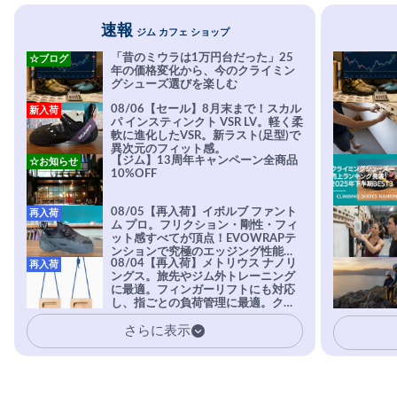
速報
ジム カフェ ショップ
「昔のミウラは1万円台だった」25
☆ブログ
年の価格変化から、今のクライミン
グシューズ選びを楽しむ
08/06【セール】8月末まで！スカル
新入荷
パ インスティンクト VSR LV。軽く柔
軟に進化したVSR。新ラスト(足型)で
異次元のフィット感。
【ジム】13周年キャンペーン全商品
☆お知らせ
10%OFF
08/05【再入荷】イボルブ ファント
再入荷
ム プロ。フリクション・剛性・フィ
ット感すべてが頂点！EVOWRAPテ
ンションで究極のエッジング性能を
08/04【再入荷】メトリウス ナノリ
再入荷
実現。進化系ラバーEvo-74はTRAX
ングス。旅先やジム外トレーニング
を凌駕する粘着力で極小ホールドに
に最適。フィンガーリフトにも対応
安心感。
し、指ごとの負荷管理に最適。クラ
イマーの指を本気で鍛えるギア。
さらに表示