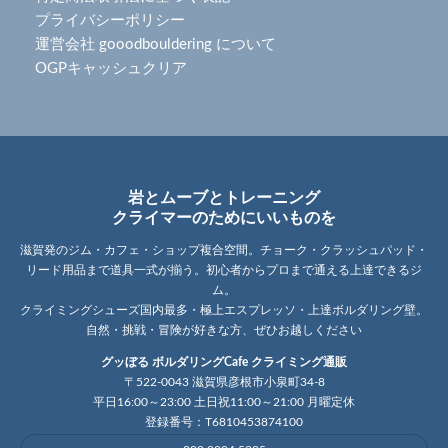
プライバシーポリシー
運営会社 gooodbouldering について
OGPキャッシュクリア
岩とムーブとトレーニング
クライマーのためにいいものを
滋賀発のジム・カフェ・ショップ複合空間。チョーク・クラッシュパッド・
リード用品まで道具一式が揃う。初心者からプロまで通える上達できるジ
ム。
クライミングシューズ国内最多・極上エスプレッソ・上達ボルダリング壁。
自然・挑戦・冒険が好きな方、ぜひお越しください
グッぼる ボルダリングCafe クライミング通販
〒522-0043 滋賀県彦根市小泉町34-8
平日16:00～23:00 土日祝11:00～21:00 月曜定休
登録番号：T6810453874100