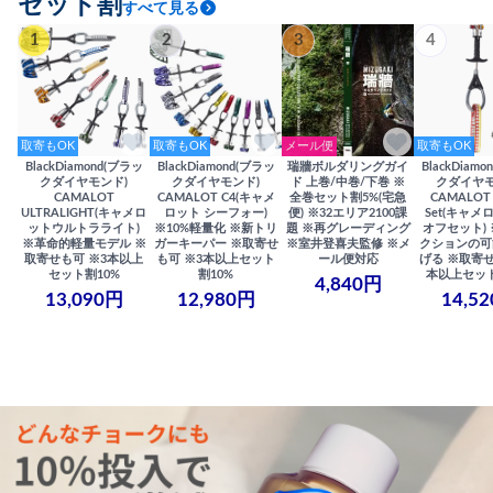
セット割
すべて見る
1
2
3
4
取寄もOK
取寄もOK
メール便
取寄もOK
BlackDiamond(ブラッ
BlackDiamond(ブラッ
瑞牆ボルダリングガイ
BlackDiam
クダイヤモンド)
クダイヤモンド)
ド 上巻/中巻/下巻 ※
クダイヤモ
CAMALOT
CAMALOT C4(キャメ
全巻セット割5%(宅急
CAMALOT 
ULTRALIGHT(キャメロ
ロット シーフォー)
便) ※32エリア2100課
Set(キャメロ
ットウルトラライト)
※10%軽量化 ※新トリ
題 ※再グレーディング
オフセット)
※革命的軽量モデル ※
ガーキーパー ※取寄せ
※室井登喜夫監修 ※メ
クションの可
取寄せも可 ※3本以上
も可 ※3本以上セット
ール便対応
げる ※取寄せ
セット割10%
割10%
本以上セット
4,840円
13,090円
12,980円
14,5