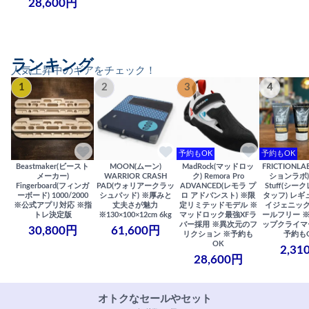
28,600円
ランキング
人気上昇中のギアをチェック！
1
2
3
4
予約もOK
予約もOK
Beastmaker(ビースト
MOON(ムーン)
MadRock(マッドロッ
FRICTIONL
メーカー)
WARRIOR CRASH
ク) Remora Pro
ションラボ) S
Fingerboard(フィンガ
PAD(ウォリアークラッ
ADVANCED(レモラ プ
Stuff(シー
ーボード) 1000/2000
シュパッド) ※厚みと
ロ アドバンスト) ※限
タッフ) レギ
※公式アプリ対応 ※指
丈夫さが魅力
定リミテッドモデル ※
イジェニック
トレ決定版
※130×100×12cm 6kg
マッドロック最強XFラ
ールフリー 
バー採用 ※異次元のフ
ップクライマ
30,800円
61,600円
リクション ※予約も
予約も
OK
2,31
28,600円
オトクなセールやセット