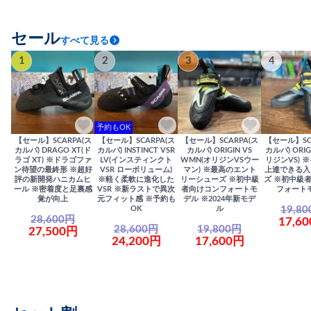
セール
すべて見る
1
2
3
4
予約もOK
【セール】SCARPA(ス
【セール】SCARPA(ス
【セール】SCARPA(ス
【セール】SC
カルパ) DRAGO XT(ド
カルパ) INSTINCT VSR
カルパ) ORIGIN VS
カルパ) ORIG
ラゴ XT) ※ドラゴファ
LV(インスティンクト
WMN(オリジンVSウー
リジンVS) 
ン待望の最終形 ※超好
VSR ローボリューム)
マン) ※最高のエント
上達できる入
評の新開発ハニカムヒ
※軽く柔軟に進化した
リーシューズ ※初中級
ズ ※初中級
ール ※密着度と足裏感
VSR ※新ラストで異次
者向けコンフォートモ
フォート
覚が向上
元フィット感 ※予約も
デル ※2024年新モデ
19,8
OK
ル
28,600円
17,6
28,600円
19,800円
27,500円
24,200円
17,600円