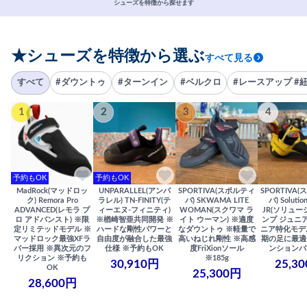
シューズを特徴から探せます
★シューズを特徴から選ぶ
すべて見る
すべて
#ダウントゥ
#ターンイン
#ベルクロ
#レースアップ #
1
2
3
4
予約もOK
予約もOK
MadRock(マッドロッ
UNPARALLEL(アンパ
SPORTIVA(スポルティ
SPORTIVA
ク) Remora Pro
ラレル) TN-FINITY(テ
バ) SKWAMA LITE
バ) Solutio
ADVANCED(レモラ プ
ィーエヌ-フィニティ)
WOMAN(スクワマ ラ
JR(ソリュー
ロ アドバンスト) ※限
※楢崎智亜共同開発 ※
イト ウーマン) ※適度
ンプ ジュニア
定リミテッドモデル ※
ハードな剛性パワーと
なダウントゥ ※軽量で
ニア特化モデ
マッドロック最強XFラ
自由度が融合した最強
高いねじれ剛性 ※高感
期の足に最適
バー採用 ※異次元のフ
仕様 ※予約もOK
度FriXionソール
ンションバ
リクション ※予約も
※185g
30,910円
25,3
OK
25,300円
28,600円