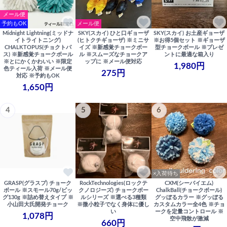
メール便
予約もOK
メール便
Midnight Lightning(ミッドナ
SKY(スカイ) ひと口ギョーザ
SKY(スカイ) お土産ギョーザ
イトライトニング)
(ヒトクチギョーザ) ※ミニサ
※お得5個セット ※ギョーザ
CHALKTOPUS(チョクトパ
イズ ※新感覚チョークボー
型チョークボール ※プレゼ
ス) ※新感覚チョークボール
ル ※スムーズなチョークア
ントに最適な箱入り
※とにかくかわいい ※限定
ップに ※メール便対応
1,980円
色ティール入荷 ※メール便
275円
対応 ※予約もOK
1,650円
4
5
6
×入荷待ち
GRASP(グラスプ) チョーク
RockTechnologies(ロックテ
CXM(シーバイエム)
ボール ※スモール70g/ビッ
クノロジーズ) チョークボー
ChalkBall(チョークボール)
グ130g ※詰め替えタイプ ※
ルシリーズ ※選べる3種類
グッぼるカラー ※グッぼる
小山田大氏開発チョーク
※微小粒子でなく身体に優し
カスタムカラー全4色 ※チョ
い
ークを定量コントロール ※
1,078円
空中飛散が激減
660円