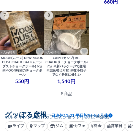
660円
7
8
×入荷待ち
×入荷待ち
MOON(ムーン) NEW MOON
CAMP(カンプ) RE-
DUST CHALK BALL(ムーン
CHALK(リ・チョークボール)
ダストチョークボール) 60g
75g ※新パッケージで登場
※MOON待望のチョークボ
※詰め替え可能 ※微小粒子
ール
でなく身体に優しい
550円
1,540円
8商品
グッぼる彦根
土日連休11-21 平日祝16-23 月休
ボルダリングジムとカフェとショップ｜2013年創業
ライブ
マップ
ジム
カフェ
料金
営業日