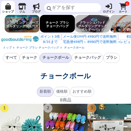
0
ショップ
ジム
ブログ
ログイン
カート
クライミングシューズ
チョーク ブラシ
クラッシュパッド
リードクラ
ボルダリングシューズ
チョークバッグ
ボルダリングマット
ロープクラ
ボルダーパッド
沢登
ポイント3倍
メール便199円 4980円で送料無料
初
8/31まで
宅急便498円～ 8980円で送料無料
+レビュ
トップ
チョーク ブラシ チョークバッグ
チョークボール
すべて
チョーク
チョークボール
チョークバッグ
ブラシ
チョークボール
新着順
価格順
おすすめ順
8商品
1
2
3