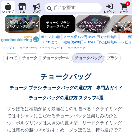
0
ショップ
ジム
ブログ
ログイン
カート
クライミングシューズ
チョーク ブラシ
クラッシュパッド
リードクラ
ボルダリングシューズ
チョークバッグ
ボルダリングマット
ロープクラ
ボルダーパッド
沢登
ポイント3倍
メール便199円 4980円で送料無料
初
8/31まで
宅急便498円～ 8980円で送料無料
+レビュ
トップ
チョーク ブラシ チョークバッグ
チョークバッグ
すべて
チョーク
チョークボール
チョークバッグ
ブラシ
チョークバッグ
チョーク ブラシ チョークバッグの選び方｜専門店ガイド
チョークバッグの選び方 スタッフ4選
グッぼるは種類が多く最適なものを選べる！クライミング
ではオシャレにこだわるチョークバッグは楽しみのひと
つ。ボルダリングは大きめの置き型、リードクライミング
には軽めの腰つきがおすすめ。グッぼるは、持ち運びでチ