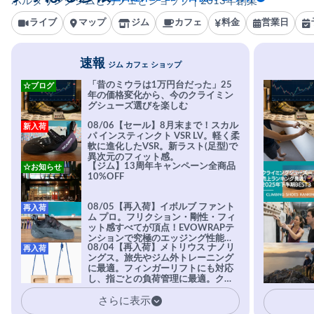
ボルダリングジムとカフェとショップ｜2013年創業
ライブ
マップ
ジム
カフェ
料金
営業日
速報
ジム カフェ ショップ
「昔のミウラは1万円台だった」25
☆ブログ
年の価格変化から、今のクライミン
グシューズ選びを楽しむ
08/06【セール】8月末まで！スカル
新入荷
パ インスティンクト VSR LV。軽く柔
軟に進化したVSR。新ラスト(足型)で
異次元のフィット感。
【ジム】13周年キャンペーン全商品
☆お知らせ
10%OFF
08/05【再入荷】イボルブ ファント
再入荷
ム プロ。フリクション・剛性・フィ
ット感すべてが頂点！EVOWRAPテ
ンションで究極のエッジング性能を
08/04【再入荷】メトリウス ナノリ
再入荷
実現。進化系ラバーEvo-74はTRAX
ングス。旅先やジム外トレーニング
を凌駕する粘着力で極小ホールドに
に最適。フィンガーリフトにも対応
安心感。
し、指ごとの負荷管理に最適。クラ
イマーの指を本気で鍛えるギア。
さらに表示