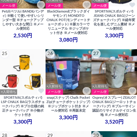
×入荷待ち
×入荷待ち
×入荷待ち
メール便
メール便
メール便
Petzl(ペツル) BANDI(バンデ
BlackDiamond(ブラックダイ
SPORTIVA(スポルティバ)
ィ) ※軽くて使いやすいシリ
ヤモンド) MONDITO
JEANS CHALK BAG(ジーン
ンダー型 ※チョークアップ
CHALK POT(モンディートチ
ズチョークバッグ) ※経年変
しやすい大きな間口 ※メー
ョークポット) ※新カラーで
化を楽しむデニム素材 ※メ
ル便対応
リニューアル ※ジップポケ
ール便対応
ット付き ※メール便対応
2,530円
3,300円
3,080円
25
26
27
×入荷待ち
×入荷待ち
×入荷待ち
メール便
メール便
SPORTIVA(スポルティバ)
snap(スナップ) Chalk Pocket
Osprey(オスプレー) ZEALOT
LSP CHALK BAG(ラスポチョ
Zip(チョークポケットジップ)
CHALK BAG(ジーロットチョ
ークバッグ) ※プロ仕様の純
※ジップポケット付き ※メ
ークバッグ) ※ブルーサイン
正チョークバッグ ※小物ポ
ール便対応 ※再販未定
認証のリサイクルナイロン生
ケット付き
地 ※メール便対応
3,300円
3,300円
3,520円
28
29
30