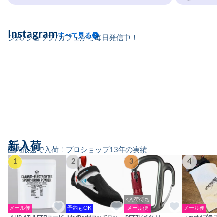
Instagram
すべて見る
ジム/ショップ/カフェから毎日発信中！
新入荷
国内最速で入荷！プロショップ13年の実績
1
2
3
4
×入荷待ち
メール便
予約もOK
メール便
メール便