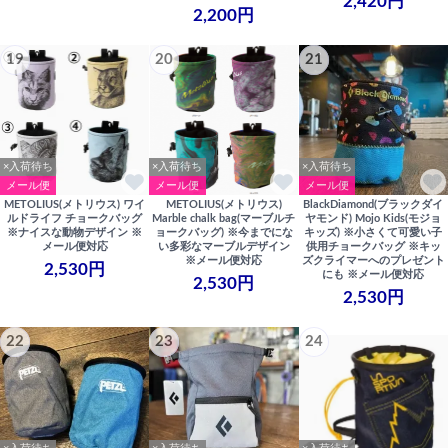
2,420円
2,200円
19
20
21
×入荷待ち
×入荷待ち
×入荷待ち
メール便
メール便
メール便
METOLIUS(メトリウス) ワイ
METOLIUS(メトリウス)
BlackDiamond(ブラックダイ
ルドライフ チョークバッグ
Marble chalk bag(マーブルチ
ヤモンド) Mojo Kids(モジョ
※ナイスな動物デザイン ※
ョークバッグ) ※今までにな
キッズ) ※小さくて可愛い子
メール便対応
い多彩なマーブルデザイン
供用チョークバッグ ※キッ
※メール便対応
ズクライマーへのプレゼント
2,530円
にも ※メール便対応
2,530円
2,530円
22
23
24