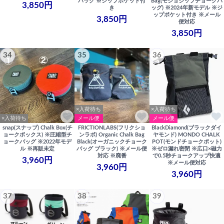
バッグ ※ジップポケット付
Bag(モジョジップチョークバ
3,850円
き
ッグ) ※2024年新モデル ※ジ
ップポケット付き ※メール
3,850円
便対応
3,850円
34
35
36
×入荷待ち
×入荷待ち
×入荷待ち
メール便
メール便
snap(スナップ) Chalk Box(チ
FRICTIONLABS(フリクショ
BlackDiamond(ブラックダイ
ョークボックス) ※圧縮型チ
ンラボ) Organic Chalk Bag
ヤモンド) MONDO CHALK
ョークバッグ ※2022年モデ
Black(オーガニックチョーク
POT(モンドチョークポット)
ル ※再販未定
バッグ ブラック) ※メール便
※ゼロ漏れ密閉 ※広口×磁力
対応 ※廃番
で0.5秒チョークアップ快適
3,960円
※メール便対応
3,960円
3,960円
37
38
39