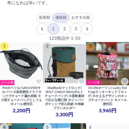
考になれば幸いです。
新着順
価格順
おすすめ順
1
2
3
123商品中 1-50
1
2
3
メール便
メール便
Petzl(ペツル) SAKOVER(サ
MadRock(マッドロック)
OCUN(オーツン) Lucky Kid
カバー) ※高気密性ドライサ
BOLT CHALK BAG(ボルト
Frog(ラッキーキッドフロッ
ックでチョーク漏れ排除 ※
チョークバッグ) ※柔軟素材
グ) ※かえるデザインのキッ
小型チョークバッグとしても
で広がる開口部 ※ジッパー
ズチョークバック ※メール
※メール便対応
ポケットで安心収納 ※伸縮
便対応
ブラシホルダー
2,200円
3,960円
3,300円
4
5
6