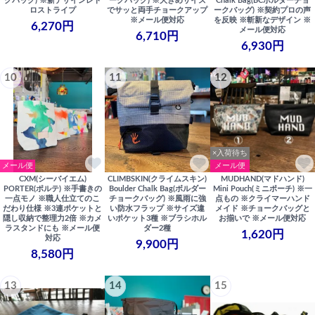
クバッグ) ※新デザインレト
ークバッグ) ※大きめサイズ
Chalk Bag(BCボルダーチョ
ロストライプ
でサッと両手チョークアップ
ークバッグ) ※契約プロの声
※メール便対応
を反映 ※斬新なデザイン ※
6,270円
メール便対応
6,710円
6,930円
10
11
12
×入荷待ち
メール便
メール便
CXM(シーバイエム)
CLIMBSKIN(クライムスキン)
MUDHAND(マドハンド)
PORTER(ポルテ) ※手書きの
Boulder Chalk Bag(ボルダー
Mini Pouch(ミニポーチ) ※一
一点モノ ※職人仕立てのこ
チョークバッグ) ※風雨に強
点もの ※クライマーハンド
だわり仕様 ※3連ポケットと
い防水フラップ ※サイズ違
メイド ※チョークバッグと
隠し収納で整理力2倍 ※カメ
いポケット3種 ※ブラシホル
お揃いで ※メール便対応
ラスタンドにも ※メール便
ダー2種
1,620円
対応
9,900円
8,580円
13
14
15