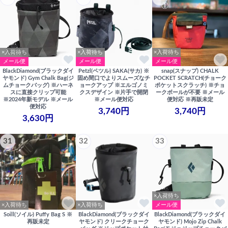
×入荷待ち
×入荷待ち
×入荷待ち
メール便
メール便
メール便
BlackDiamond(ブラックダイ
Petzl(ペツル) SAKA(サカ) ※
snap(スナップ) CHALK
ヤモンド) Gym Chalk Bag(ジ
固め間口でよりスムーズなチ
POCKET SCRATCH(チョーク
ムチョークバッグ) ※ハーネ
ョークアップ ※エルゴノミ
ポケットスクラッチ) ※チョ
スに直接クリップ可能
クスデザイン ※片手で開閉
ークボールが不要 ※メール
※2024年新モデル ※メール
※メール便対応
便対応 ※再販未定
便対応
3,740円
3,740円
3,630円
31
32
33
×入荷待ち
×入荷待ち
×入荷待ち
メール便
Soill(ソイル) Puffy Bag S ※
BlackDiamond(ブラックダイ
BlackDiamond(ブラックダイ
再販未定
ヤモンド) クリークチョーク
ヤモンド) Mojo Zip Chalk