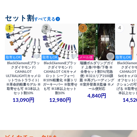
セット割
すべて見る
1
2
3
4
取寄もOK
取寄もOK
メール便
取寄もOK
BlackDiamond(ブラッ
BlackDiamond(ブラッ
瑞牆ボルダリングガイ
BlackDiam
クダイヤモンド)
クダイヤモンド)
ド 上巻/中巻/下巻 ※
クダイヤモ
CAMALOT
CAMALOT C4(キャメ
全巻セット割5%(宅急
CAMALOT 
ULTRALIGHT(キャメロ
ロット シーフォー)
便) ※32エリア2100課
Set(キャメロ
ットウルトラライト)
※10%軽量化 ※新トリ
題 ※再グレーディング
オフセット)
※革命的軽量モデル ※
ガーキーパー ※取寄せ
※室井登喜夫監修 ※メ
クションの可
取寄せも可 ※3本以上
も可 ※3本以上セット
ール便対応
げる ※取寄せ
セット割10%
割10%
本以上セット
4,840円
13,090円
12,980円
14,5