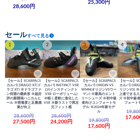
25,300円
28,600円
セール
すべて見る
1
2
3
4
【セール】SCARPA(ス
【セール】SCARPA(ス
【セール】SCARPA(ス
【セール】SC
カルパ) DRAGO XT(ド
カルパ) INSTINCT VSR
カルパ) ORIGIN VS
カルパ) ORIG
ラゴ XT) ※ドラゴファ
LV(インスティンクト
WMN(オリジンVSウー
リジンVS) 
ン待望の最終形 ※超好
VSR ローボリューム)
マン) ※最高のエント
上達できる入
評の新開発ハニカムヒ
※軽く柔軟に進化した
リーシューズ ※初中級
ズ ※初中級
ール ※密着度と足裏感
VSR ※新ラストで異次
者向けコンフォートモ
フォート
覚が向上
元フィット感
デル ※2024年新モデ
19,8
ル
28,600円
28,600円
17,6
19,800円
27,500円
24,200円
17,600円