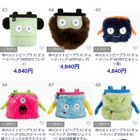
43
44
45
×入荷待ち
×入荷待ち
×入荷待ち
8b+(エイトビープラス) チョ
8b+(エイトビープラス) チョ
8b+(エイトビープラス) チョ
ークバッグ FREDDY(フレデ
ークバッグ SEPP(ゼップ)
ークバッグ MORITZ(モリッ
ィ)
ツ君)
4,840円
4,840円
4,840円
46
47
48
×入荷待ち
×入荷待ち
×入荷待ち
8b+(エイトビープラス) チョ
8b+(エイトビープラス) チョ
8b+(エイトビープラス) チョ
ークバッグ KELLY(ケリー) ※
ークバッグ JAMIE(ジェイミ
ークバッグ KIKI(キキ)
超ストイックな女子クライマ
ー) ※2018年新モデル