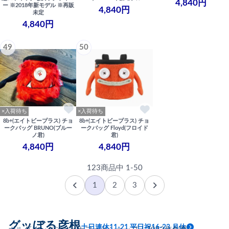
4,840円
ー ※2018年新モデル ※再販
4,840円
未定
4,840円
49
50
×入荷待ち
×入荷待ち
8b+(エイトビープラス) チョ
8b+(エイトビープラス) チョ
ークバッグ BRUNO(ブルー
ークバッグ Floyd(フロイド
ノ君)
君)
4,840円
4,840円
123商品中 1-50
1
2
3
グッぼる彦根
土日連休11-21 平日祝16-23 月休