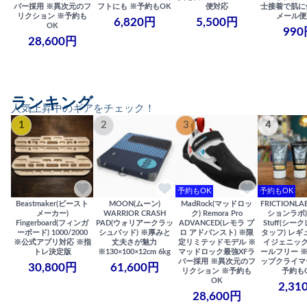
バー採用 ※異次元のフ
フトにも ※予約もOK
便対応
士接着で肌に
リクション ※予約も
メール便
6,820円
5,500円
OK
990
28,600円
ランキング
人気上昇中のギアをチェック！
1
2
3
4
予約もOK
予約もOK
Beastmaker(ビースト
MOON(ムーン)
MadRock(マッドロッ
FRICTIONL
メーカー)
WARRIOR CRASH
ク) Remora Pro
ションラボ) S
Fingerboard(フィンガ
PAD(ウォリアークラッ
ADVANCED(レモラ プ
Stuff(シー
ーボード) 1000/2000
シュパッド) ※厚みと
ロ アドバンスト) ※限
タッフ) レギ
※公式アプリ対応 ※指
丈夫さが魅力
定リミテッドモデル ※
イジェニック
トレ決定版
※130×100×12cm 6kg
マッドロック最強XFラ
ールフリー 
バー採用 ※異次元のフ
ップクライマ
30,800円
61,600円
リクション ※予約も
予約も
OK
2,31
28,600円