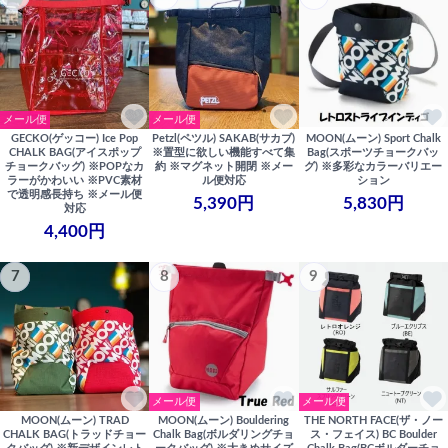
メール便
メール便
GECKO(ゲッコー) Ice Pop
Petzl(ペツル) SAKAB(サカブ)
MOON(ムーン) Sport Chalk
CHALK BAG(アイスポップ
※置型に欲しい機能すべて集
Bag(スポーツチョークバッ
チョークバッグ) ※POPなカ
約 ※マグネット開閉 ※メー
グ) ※多彩なカラーバリエー
ラーがかわいい ※PVC素材
ル便対応
ション
で透明感長持ち ※メール便
5,390円
5,830円
対応
4,400円
7
8
9
メール便
メール便
MOON(ムーン) TRAD
MOON(ムーン) Bouldering
THE NORTH FACE(ザ・ノー
CHALK BAG(トラッドチョー
Chalk Bag(ボルダリングチョ
ス・フェイス) BC Boulder