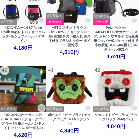
×入荷待ち
×入荷待ち
×入荷待ち
メール便
メール便
MOON(ムーン) S7 Retro
METOLIUS(メトリウス)
Petzl(ペツル)
Chalk Bag(レトロチョークバ
Chalk'n'roll(チョークンロー
SAKAPOCHE(サカポーチ) ※
ッグ) ※シェフィールドデザ
ル) ※2箇所の小物入れ ※角
アルパインやマルチにも最適
イン
度付きブラシホルダー ※メ
※ジッパー式ポケット付きで
ール便対応
小物収納 ※2024年新モデル
4,180円
※メール便対応
4,510円
4,620円
40
41
42
×入荷待ち
×入荷待ち
×入荷待ち
ORGANIC(オーガニック)
8b+(エイトビープラス) チョ
8b+(エイトビープラス) チョ
CHALK BAG L(チョークバッ
ークバッグ FRANZ(フラン
ークバッグ PAM(パム)
グ ラージ) ※オールハンドメ
ツ)
4,840円
イド in U.S.A. ※一点もの
4,840円
4,620円