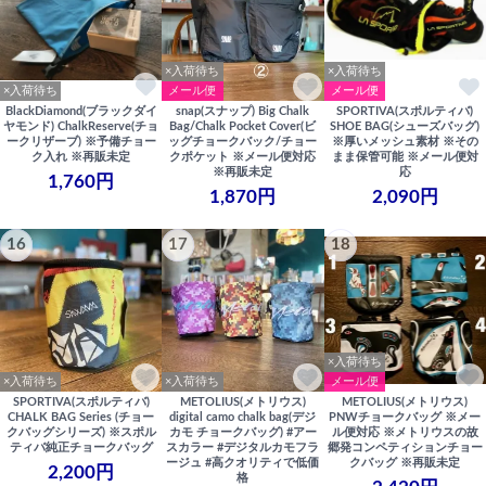
×入荷待ち
×入荷待ち
×入荷待ち
メール便
メール便
BlackDiamond(ブラックダイ
snap(スナップ) Big Chalk
SPORTIVA(スポルティバ)
ヤモンド) ChalkReserve(チョ
Bag/Chalk Pocket Cover(ビ
SHOE BAG(シューズバッグ)
ークリザーブ) ※予備チョー
ッグチョークバック/チョー
※厚いメッシュ素材 ※その
ク入れ ※再販未定
クポケット ※メール便対応
まま保管可能 ※メール便対
※再販未定
応
1,760円
1,870円
2,090円
16
17
18
×入荷待ち
×入荷待ち
×入荷待ち
メール便
SPORTIVA(スポルティバ)
METOLIUS(メトリウス)
METOLIUS(メトリウス)
CHALK BAG Series (チョー
digital camo chalk bag(デジ
PNWチョークバッグ ※メー
クバッグシリーズ) ※スポル
カモ チョークバッグ) #アー
ル便対応 ※メトリウスの故
ティバ純正チョークバッグ
スカラー #デジタルカモフラ
郷発コンペティションチョー
ージュ #高クオリティで低価
クバッグ ※再販未定
2,200円
格