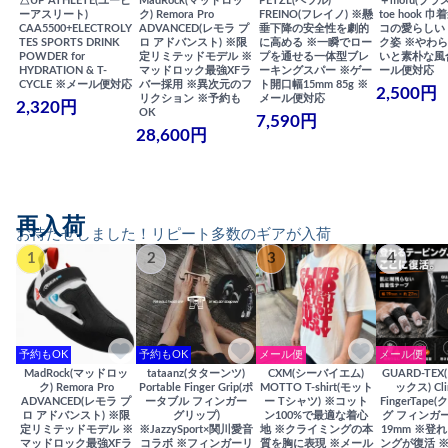
△UP ATHLETE(ユーピ
MadRock(マッドロッ
PETZL(ペツル)
＋mofu(プラ
ーアスリート)
ク) Remora Pro
FREINO(フレイノ) ※懸
toe hook 
CAA5500+ELECTROLY
ADVANCED(レモラ プ
垂下降の安全性を劇的
コの愛らしい
TES SPORTS DRINK
ロ アドバンスト) ※限
に高める ※一瞬でロー
ク姿 ※やわ
POWDER for
定リミテッドモデル ※
プを通せる一体型ブレ
いと素朴な風
HYDRATION & T-
マッドロック最強XFラ
ーキングスパー ※ゲー
ール便対応
CYCLE ※メール便対応
バー採用 ※異次元のフ
ト開口幅15mm 85g ※
2,500円
リクション ※予約も
メール便対応
2,320円
OK
7,590円
28,600円
再入荷
お待たせしました！リピート多数のギアが入荷
1
2
3
4
予約もOK
予約もOK
メール便
メール便
MadRock(マッドロッ
tataanz(タターンツ)
CXM(シーバイエム)
GUARD-TE
ク) Remora Pro
Portable Finger Grip(ポ
MOTTO T-shirt(モット
ックス) Cli
ADVANCED(レモラ プ
ータブル フィンガー
ー Tシャツ) ※コット
FingerTap
ロ アドバンスト) ※限
グリップ)
ン100%で最適な着心
グ フィンガー
定リミテッドモデル ※
※JazzySport×関川愛音
地 ※クライミングの本
19mm ※登
マッドロック最強XFラ
コラボ ※フィンガーリ
質を胸に表現 ※メール
ングが復活 