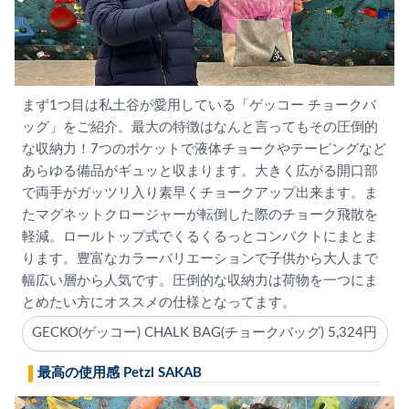
まず1つ目は私土谷が愛用している「ゲッコー チョークバ
ッグ」をご紹介。最大の特徴はなんと言ってもその圧倒的
な収納力！7つのポケットで液体チョークやテーピングなど
あらゆる備品がギュッと収まります。大きく広がる開口部
で両手がガッツリ入り素早くチョークアップ出来ます。ま
たマグネットクロージャーが転倒した際のチョーク飛散を
軽減。ロールトップ式でくるくるっとコンパクトにまとま
ります。豊富なカラーバリエーションで子供から大人まで
幅広い層から人気です。圧倒的な収納力は荷物を一つにま
とめたい方にオススメの仕様となってます。
GECKO(ゲッコー) CHALK BAG(チョークバッグ) 5,324円
最高の使用感 Petzl SAKAB