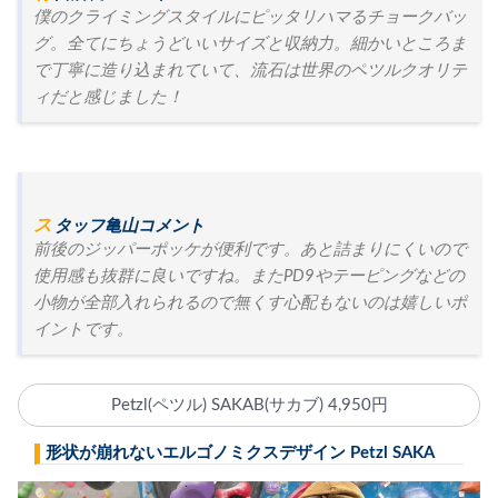
僕のクライミングスタイルにピッタリハマるチョークバッ
グ。全てにちょうどいいサイズと収納力。細かいところま
で丁寧に造り込まれていて、流石は世界のペツルクオリテ
ィだと感じました！
スタッフ亀山コメント
前後のジッパーポッケが便利です。あと詰まりにくいので
使用感も抜群に良いですね。またPD9やテーピングなどの
小物が全部入れられるので無くす心配もないのは嬉しいポ
イントです。
Petzl(ペツル) SAKAB(サカブ) 4,950円
形状が崩れないエルゴノミクスデザイン Petzl SAKA