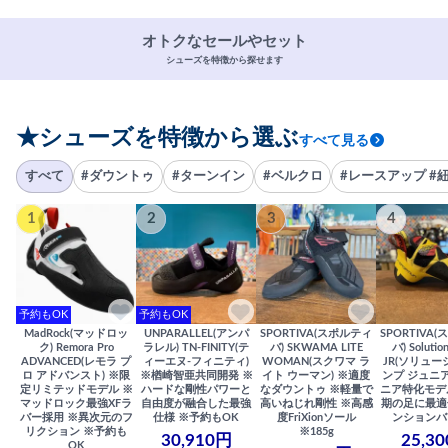
オトクなセールやセット
シューズを特徴から探せます
★シューズを特徴から選ぶ
すべて見る
すべて
#ダウントゥ
#ターンイン
#ベルクロ
#レースアップ #
1
2
3
4
予約もOK
予約もOK
MadRock(マッドロッ
UNPARALLEL(アンパ
SPORTIVA(スポルティ
SPORTIVA
ク) Remora Pro
ラレル) TN-FINITY(テ
バ) SKWAMA LITE
バ) Solutio
ADVANCED(レモラ プ
ィーエヌ-フィニティ)
WOMAN(スクワマ ラ
JR(ソリュー
ロ アドバンスト) ※限
※楢崎智亜共同開発 ※
イト ウーマン) ※適度
ンプ ジュニア
定リミテッドモデル ※
ハードな剛性パワーと
なダウントゥ ※軽量で
ニア特化モデ
マッドロック最強XFラ
自由度が融合した最強
高いねじれ剛性 ※高感
期の足に最適
バー採用 ※異次元のフ
仕様 ※予約もOK
度FriXionソール
ンションバ
リクション ※予約も
※185g
30,910円
25,3
OK