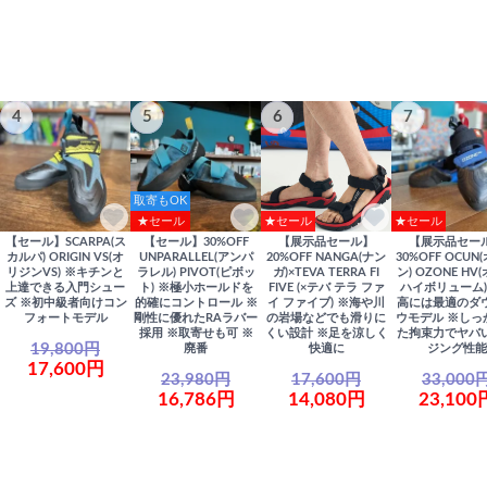
4
5
6
7
取寄もOK
★セール
★セール
★セール
【セール】SCARPA(ス
【セール】30%OFF
【展示品セール】
【展示品セー
カルパ) ORIGIN VS(オ
UNPARALLEL(アンパ
20%OFF NANGA(ナン
30%OFF OCUN
リジンVS) ※キチンと
ラレル) PIVOT(ピボッ
ガ)×TEVA TERRA FI
ン) OZONE HV
上達できる入門シュー
ト) ※極小ホールドを
FIVE (×テバ テラ ファ
ハイボリューム)
ズ ※初中級者向けコン
的確にコントロール ※
イ ファイブ) ※海や川
高には最適のダ
フォートモデル
剛性に優れたRAラバー
の岩場などでも滑りに
ウモデル ※しっ
採用 ※取寄せも可 ※
くい設計 ※足を涼しく
た拘束力でヤバ
19,800円
廃番
快適に
ジング性能
17,600円
23,980円
17,600円
33,000
16,786円
14,080円
23,100