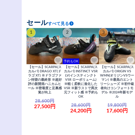
セール
すべて見る
1
2
3
予約もOK
【セール】SCARPA(ス
【セール】SCARPA(ス
【セール】SCARPA(ス
カルパ) DRAGO XT(ド
カルパ) INSTINCT VSR
カルパ) ORIGIN VS
ラゴ XT) ※ドラゴファ
LV(インスティンクト
WMN(オリジンVSウー
ン待望の最終形 ※超好
VSR ローボリューム)
マン) ※最高のエント
評の新開発ハニカムヒ
※軽く柔軟に進化した
リーシューズ ※初中級
ール ※密着度と足裏感
VSR ※新ラストで異次
者向けコンフォートモ
覚が向上
元フィット感 ※予約も
デル ※2024年新モデ
OK
ル
28,600円
28,600円
19,800円
27,500円
24,200円
17,600円