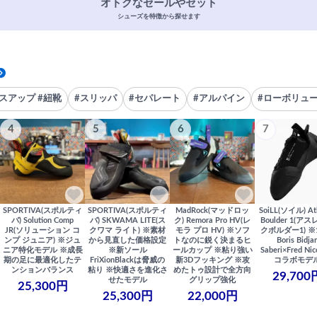
オトクなセールやセット
シューズを特徴から探せます
スアップ #紐靴
#スリッパ
#セパレート
#アルパイン
#ローボリュ
4
5
6
7
SPORTIVA(スポルティ
SPORTIVA(スポルティ
MadRock(マッドロッ
SoiLL(ソイル) Ath
バ) Solution Comp
バ) SKWAMA LITE(ス
ク) Remora Pro HV(レ
Boulder 1(ア
JR(ソリューション コ
クワマ ライト) ※素材
モラ プロ HV) ※ソフ
クボルダー1) ※1
ンプ ジュニア) ※ジュ
から見直した価格設定
トなのに鋭く決まるヒ
Boris Bidja
ニア特化モデル ※成長
※新ソール
ールカップ ※粘り強い
Saberi×Fred Ni
期の足に最適化したテ
FriXionBlackは脅威の
新3Dフッキング ※攻
コラボモデ
ンションバランス
粘り ※快適さを進化さ
めたトゥ設計で全方向
29,700
せたモデル
グリップ強化
25,300円
25,300円
22,000円