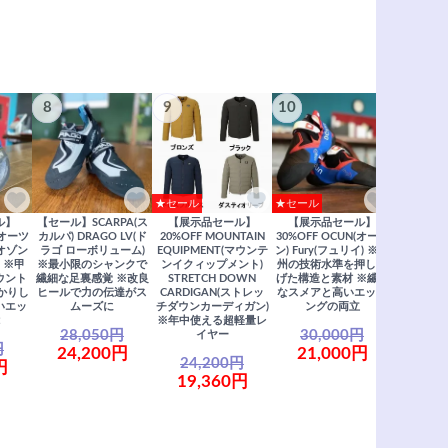
8
9
10
★セール
★セール
ル】
【セール】SCARPA(ス
【展示品セール】
【展示品セール】
さら
(オーツ
カルパ) DRAGO LV(ド
20%OFF MOUNTAIN
30%OFF OCUN(オーツ
(オゾン
ラゴ ローボリューム)
EQUIPMENT(マウンテ
ン) Fury(フュリイ) ※欧
 ※甲
※最小限のシャンクで
ンイクィップメント)
州の技術水準を押し上
すべ
ウント
繊細な足裏感覚 ※改良
STRETCH DOWN
げた構造と素材 ※繊細
かりし
ヒールで力の伝達がス
CARDIGAN(ストレッ
なスメアと高いエッジ
いエッ
ムーズに
チダウンカーディガン)
ングの両立
※年中使える超軽量レ
28,050円
30,000円
イヤー
円
24,200円
21,000円
24,200円
円
19,360円