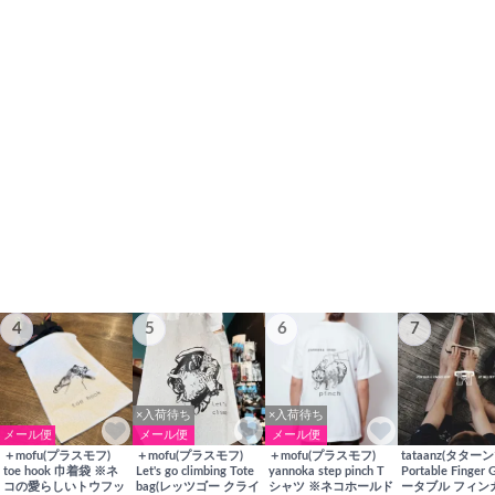
4
5
6
7
×入荷待ち
×入荷待ち
メール便
メール便
メール便
＋mofu(プラスモフ)
＋mofu(プラスモフ)
＋mofu(プラスモフ)
tataanz(タターン
toe hook 巾着袋 ※ネ
Let's go climbing Tote
yannoka step pinch T
Portable Finger 
コの愛らしいトウフッ
bag(レッツゴー クライ
シャツ ※ネコホールド
ータブル フィン