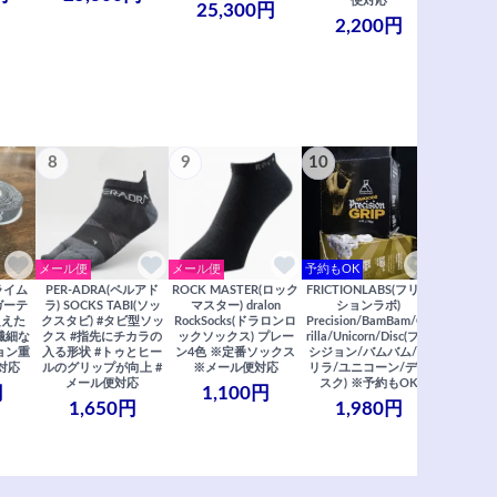
便対応
25,300円
2,200円
8
9
10
11
メール便
メール便
予約もOK
メール便
クライム
PER-ADRA(ペルアド
ROCK MASTER(ロック
FRICTIONLABS(フリク
笠置山ク
ガーテ
ラ) SOCKS TABI(ソッ
マスター) dralon
ションラボ)
リアガイド
超えた
クスタビ) #タビ型ソッ
RockSocks(ドラロンロ
Precision/BamBam/Go
2022年度
※繊細な
クス #指先にチカラの
ックソックス) プレー
rilla/Unicorn/Disc(プレ
/ 里西 里
ョン重
入る形状 #トゥとヒー
ン4色 ※定番ソックス
シジョン/バムバム/ゴ
リア ※
対応
ルのグリップが向上 #
※メール便対応
リラ/ユニコーン/ディ
2,
メール便対応
スク) ※予約もOK
円
1,100円
1,650円
1,980円