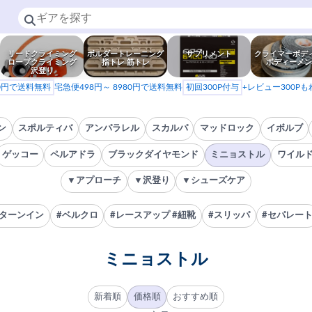
リードクライミング
ボルダートレーニング
サプリメント
クライマーボデ
ロープクライミング
指トレ 筋トレ
ボディーメン
沢登り
80円で送料無料
宅急便498円～ 8980円で送料無料
初回300P付与
+レビュー300P
ン
スポルティバ
アンパラレル
スカルパ
マッドロック
イボルブ
ゲッコー
ペルアドラ
ブラックダイヤモンド
ミニョストル
ワイル
▼アプローチ
▼沢登り
▼シューズケア
#ターンイン
#ベルクロ
#レースアップ #紐靴
#スリッパ
#セパレー
ミニョストル
新着順
価格順
おすすめ順