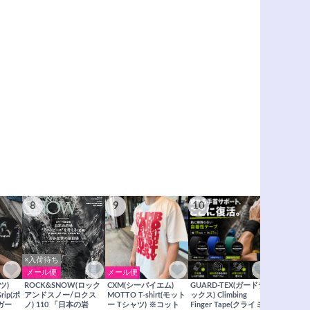
8
9
10
11
×入荷待ち
メール便
メール便
メール便
ツ)
ROCK&SNOW(ロック
CXM(シーバイエム)
GUARD-TEX(ガードテ
GUARD-
Grip(ポ
アンドスノー/ロクス
MOTTO T-shirt(モット
ックス) Climbing
ックス) Cli
ガー
ノ) 110 「日本の岩
ー Tシャツ) ※コット
Finger Tape(クライミ
FingerT