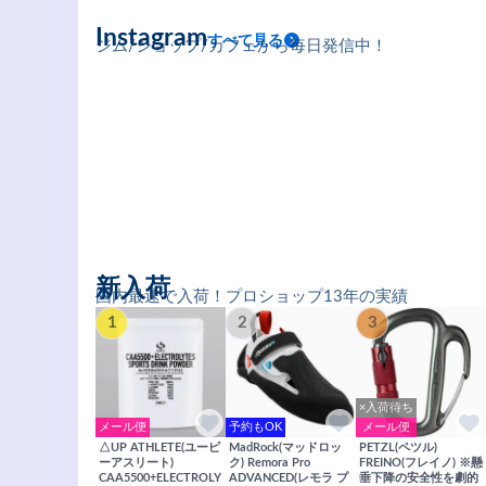
Instagram
すべて見る
ジム/ショップ/カフェから毎日発信中！
新入荷
国内最速で入荷！プロショップ13年の実績
1
2
3
×入荷待ち
メール便
予約もOK
メール便
△UP ATHLETE(ユーピ
MadRock(マッドロッ
PETZL(ペツル)
ーアスリート)
ク) Remora Pro
FREINO(フレイノ) ※懸
CAA5500+ELECTROLY
ADVANCED(レモラ プ
垂下降の安全性を劇的