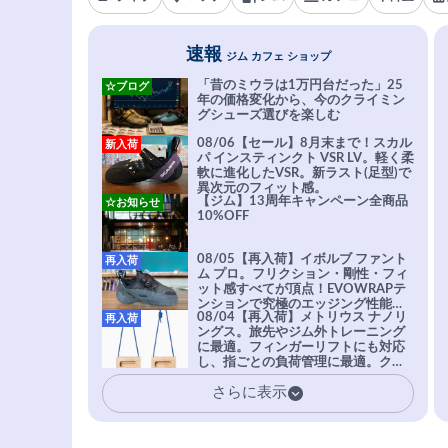
速報
ジム カフェ ショップ
「昔のミウラは1万円台だった」25
☆ブログ
年の価格変化から、今のクライミン
グシューズ選びを楽しむ
08/06【セール】8月末まで！スカル
新入荷
パ インスティンクト VSR LV。軽く柔
軟に進化したVSR。新ラスト(足型)で
異次元のフィット感。
【ジム】13周年キャンペーン全商品
☆お知らせ
10%OFF
08/05【再入荷】イボルブ ファント
再入荷
ム プロ。フリクション・剛性・フィ
ット感すべてが頂点！EVOWRAPテ
ンションで究極のエッジング性能を
08/04【再入荷】メトリウス ナノリ
再入荷
実現。進化系ラバーEvo-74はTRAX
ングス。旅先やジム外トレーニング
を凌駕する粘着力で極小ホールドに
に最適。フィンガーリフトにも対応
安心感。
し、指ごとの負荷管理に最適。クラ
イマーの指を本気で鍛えるギア。
さらに表示