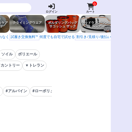
0
ログイン
カート
ィケア
クライミングウエア
ボルダリングバッグ
ヘッドランプ ランタン
防虫グッ
テ
サコッシュ ザック
ヘッデン
岩場ア
もれなく
試履き交換無料™
何度でも自宅で試せる
割引き/見積り/後払い
学校 山岳会
ソイル
ボリエール
ドカントリー
▼トレラン
ト
#アルパイン
#ローボリューム
#キッズシューズ
#ノーエッジ
#