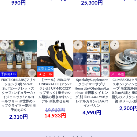
990円
25,300円
4
5
6
7
取寄もOK
予約もOK
★セール
メール便
FRICTIONLABS(フリク
【セール】25%OFF
SpecialtySupplement
CLIMBSKIN(
ションラボ) Secret
UNPARALLEL(アンパ
クライマーサプリ
スキン) フィン
Stuff(シークレットス
ラレル) UP-MOCC(ア
Hematite/Obsidian/La
ープ ※常識を
タッフ) レギュラー/ハ
ップモック) ※モカシ
rimar ※摂取タイミン
0.5cmの細さ 
イジェニック/アルコ
ム類似の履きやすいモ
グ 別 ※BCAA6790/ク
指先のフリクシ
ールフリー ※世界のト
デル ※取寄せも可
レアルカリン/EAAバ
視 ※メール便
ップクライマー愛用 ※
イオペリン
2,200
19,910円
予約もOK
4,990円
14,933円
2,310円