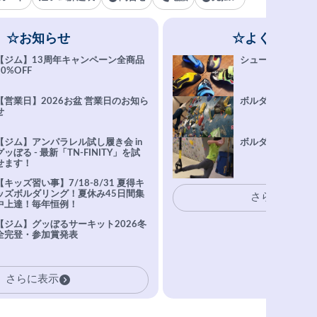
☆お知らせ
☆よくある質
【ジム】13周年キャンペーン全商品
シューズ選びFAQ
10%OFF
【営業日】2026お盆 営業日のお知ら
ボルダリング上達Q
せ
【ジム】アンパラレル試し履き会 in
ボルダリングトレ
グッぼる - 最新「TN-FINITY」を試
せます！
【キッズ習い事】7/18-8/31 夏得キ
ッズボルダリング！夏休み45日間集
さらに表示
中上達！毎年恒例！
【ジム】グッぼるサーキット2026冬
全完登・参加賞発表
さらに表示