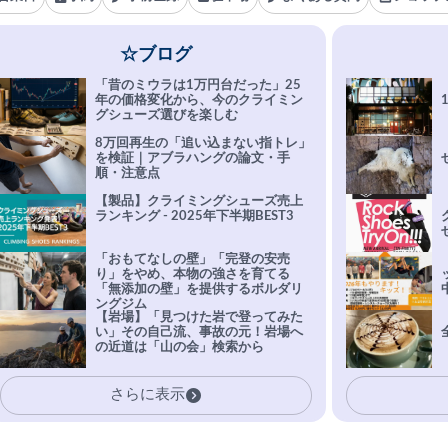
☆ブログ
「昔のミウラは1万円台だった」25
年の価格変化から、今のクライミン
グシューズ選びを楽しむ
8万回再生の「追い込まない指トレ」
を検証｜アブラハングの論文・手
順・注意点
【製品】クライミングシューズ売上
ランキング - 2025年下半期BEST3
「おもてなしの壁」「完登の安売
り」をやめ、本物の強さを育てる
「無添加の壁」を提供するボルダリ
ングジム
【岩場】「見つけた岩で登ってみた
い」その自己流、事故の元！岩場へ
の近道は「山の会」検索から
さらに表示