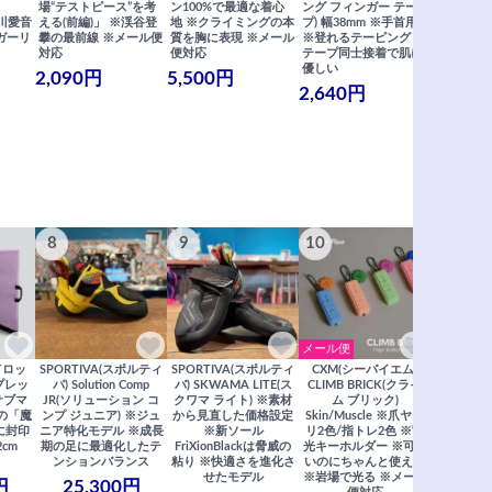
場“テストピース”を考
ン100%で最適な着心
ング フィンガー テー
グ フィン
×関川愛音
える(前編)」 ※渓谷登
地 ※クライミングの本
プ) 幅38mm ※手首用
19mm 
ガーリ
攀の最前線 ※メール便
質を胸に表現 ※メール
※登れるテーピング ※
ングが復活
対応
便対応
テープ同士接着で肌に
士接着で肌
優しい
メール便
2,090円
5,500円
2,640円
990円
8
9
10
11
メール便
ドロッ
SPORTIVA(スポルティ
SPORTIVA(スポルティ
CXM(シーバイエム)
SoiLL(ソイ
リプレッ
バ) Solution Comp
バ) SKWAMA LITE(ス
CLIMB BRICK(クライ
Boulde
サブマ
JR(ソリューション コ
クワマ ライト) ※素材
ム ブリック)
クボルダー1
の「魔
ンプ ジュニア) ※ジュ
から見直した価格設定
Skin/Muscle ※爪ヤス
Boris
に封印
ニア特化モデル ※成長
※新ソール
リ2色/指トレ2色 ※蓄
Saberi×F
2cm
期の足に最適化したテ
FriXionBlackは脅威の
光キーホルダー ※可愛
コラ
ンションバランス
粘り ※快適さを進化さ
いのにちゃんと使える
29,
せたモデル
※岩場で光る ※メール
円
25,300円