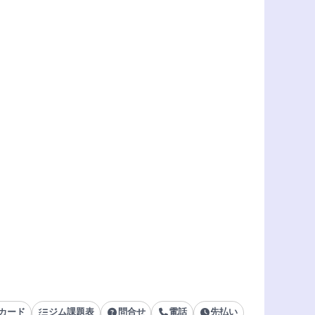
カード
ジム課題表
問合せ
電話
先払い