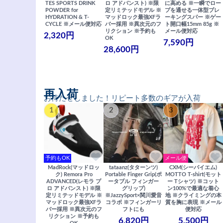
TES SPORTS DRINK
ロ アドバンスト) ※限
に高める ※一瞬でロー
POWDER for
定リミテッドモデル ※
プを通せる一体型ブレ
HYDRATION & T-
マッドロック最強XFラ
ーキングスパー ※ゲー
CYCLE ※メール便対応
バー採用 ※異次元のフ
ト開口幅15mm 85g ※
リクション ※予約も
メール便対応
2,320円
OK
7,590円
28,600円
再入荷
お待たせしました！リピート多数のギアが入荷
1
2
3
予約もOK
メール便
MadRock(マッドロッ
tataanz(タターンツ)
CXM(シーバイエム)
ク) Remora Pro
Portable Finger Grip(ポ
MOTTO T-shirt(モット
ADVANCED(レモラ プ
ータブル フィンガー
ー Tシャツ) ※コット
ロ アドバンスト) ※限
グリップ)
ン100%で最適な着心
定リミテッドモデル ※
※JazzySport×関川愛音
地 ※クライミングの本
マッドロック最強XFラ
コラボ ※フィンガーリ
質を胸に表現 ※メール
バー採用 ※異次元のフ
フトにも
便対応
リクション ※予約も
6,820円
5,500円