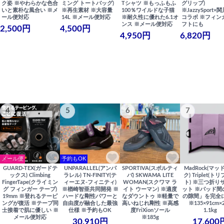
ク姿 ※やわらかな色合
ミング トートバッグ)
Tシャツ ※もっふもふ
グリップ)
いと素朴な風合い ※メ
※再生素材 ※大容量
100％ワイルドな子猫
※JazzySport
ール便対応
14L ※メール便対応
※耐久性に優れた6.1オ
コラボ ※フィン
ンス ※メール便対応
フトにも
2,500円
4,500円
4,950円
6,820円
4
5
6
7
メール便
予約もOK
GUARD-TEX(ガードテ
UNPARALLEL(アンパ
SPORTIVA(スポルティ
MadRock(マッ
ックス) Climbing
ラレル) TN-FINITY(テ
バ) SKWAMA LITE
ク) Triplet(ト
FingerTape(クライミン
ィーエヌ-フィニティ)
WOMAN(スクワマ ラ
ト) ※三つ折り
グ フィンガー テープ)
※楢崎智亜共同開発 ※
イト ウーマン) ※適度
ット ※パッド間
19mm ※登れるテーピ
ハードな剛性パワーと
なダウントゥ ※軽量で
の隙間」を完全
ングが復活 ※テープ同
自由度が融合した最強
高いねじれ剛性 ※高感
※135×91cm×
士接着で肌に優しい ※
仕様 ※予約もOK
度FriXionソール
1.1kg
メール便対応
※185g
30,910円
17,600