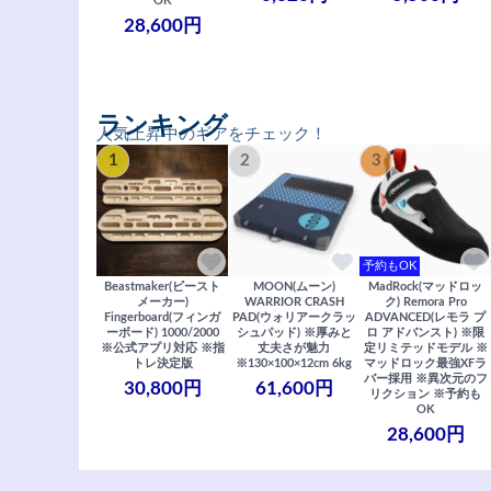
OK
28,600円
ランキング
人気上昇中のギアをチェック！
1
2
3
予約もOK
Beastmaker(ビースト
MOON(ムーン)
MadRock(マッドロッ
メーカー)
WARRIOR CRASH
ク) Remora Pro
Fingerboard(フィンガ
PAD(ウォリアークラッ
ADVANCED(レモラ プ
ーボード) 1000/2000
シュパッド) ※厚みと
ロ アドバンスト) ※限
※公式アプリ対応 ※指
丈夫さが魅力
定リミテッドモデル ※
トレ決定版
※130×100×12cm 6kg
マッドロック最強XFラ
バー採用 ※異次元のフ
30,800円
61,600円
リクション ※予約も
OK
28,600円