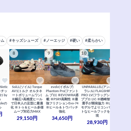
ーム
#キッズシューズ
#ノーエッジ
#硬い
#柔らかい
8
9
10
さら
letic
SoiLL(ソイル) Torque
evolv(イボルブ)
UNPARALLEL(アンパ
スレチッ
AV1(トルク オルタネ
Phantom Pro(ファント
ラレル) FLAGSHIP
1 by
ートボリュームワン)
ム プロ) ※EVOWRA搭
PRO LV(フラッグシッ
n
※幅広+高精度ヒール
載 ※PSR9高剛性 ※最
ププロ LV) ※楢崎智亜
すべ
coleの
で日本人の足型に最適
強フリクションEvo-74
選手が開発協力 ※LV
ル
化 ※トゥ＆ヒール多様
※ヒール＆トウパッチ
モデルでよりコンパク
ムーブ対応力MAX
強化
トなヒールフックを実
円
現
29,150円
34,650円
28,930円