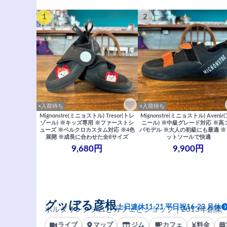
1
2
×入荷待ち
×入荷待ち
Mignonstre(ミニョストル) Tresor(トレ
Mignonstre(ミニョストル) Avenir
ゾール) ※キッズ専用 ※ファーストシ
ニール) ※中級グレード対応 ※高
ューズ ※ベルクロカスタム対応 ※4色
パモデル ※大人の初級にも最適 
展開 ※成長に合わせた全8サイズ
ットソールで快適
9,680円
9,900円
グッぼる彦根
土日連休11-21 平日祝16-23 月休
ボルダリングジムとカフェとショップ｜2013年創業
ライブ
マップ
ジム
カフェ
料金