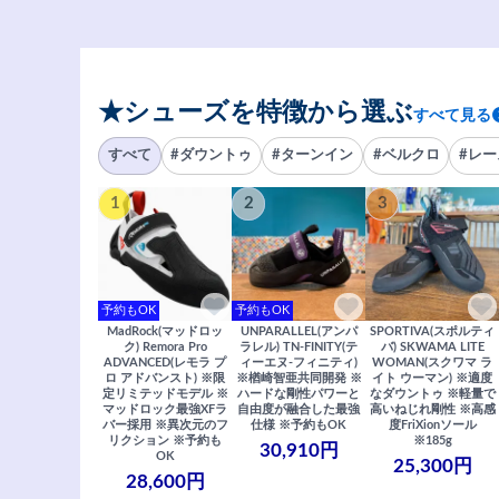
★シューズを特徴から選ぶ
すべて見る
すべて
#ダウントゥ
#ターンイン
#ベルクロ
#レー
1
2
3
予約もOK
予約もOK
MadRock(マッドロッ
UNPARALLEL(アンパ
SPORTIVA(スポルティ
ク) Remora Pro
ラレル) TN-FINITY(テ
バ) SKWAMA LITE
ADVANCED(レモラ プ
ィーエヌ-フィニティ)
WOMAN(スクワマ ラ
ロ アドバンスト) ※限
※楢崎智亜共同開発 ※
イト ウーマン) ※適度
定リミテッドモデル ※
ハードな剛性パワーと
なダウントゥ ※軽量で
マッドロック最強XFラ
自由度が融合した最強
高いねじれ剛性 ※高感
バー採用 ※異次元のフ
仕様 ※予約もOK
度FriXionソール
リクション ※予約も
※185g
30,910円
OK
25,300円
28,600円