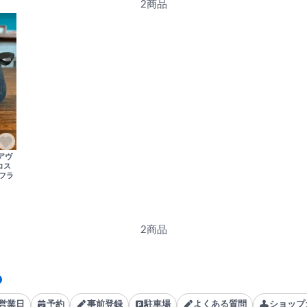
2商品
(アヴ
コス
※フラ
2商品
営業日
予約
事前登録
駐車場
よくある質問
ショップ