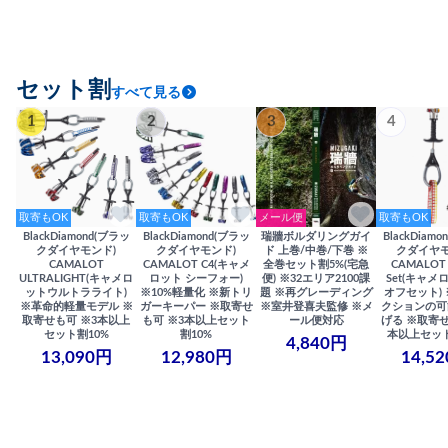
セット割
すべて見る
1
2
3
4
取寄もOK
取寄もOK
メール便
取寄もOK
BlackDiamond(ブラッ
BlackDiamond(ブラッ
瑞牆ボルダリングガイ
BlackDiam
クダイヤモンド)
クダイヤモンド)
ド 上巻/中巻/下巻 ※
クダイヤモ
CAMALOT
CAMALOT C4(キャメ
全巻セット割5%(宅急
CAMALOT 
ULTRALIGHT(キャメロ
ロット シーフォー)
便) ※32エリア2100課
Set(キャメロ
ットウルトラライト)
※10%軽量化 ※新トリ
題 ※再グレーディング
オフセット)
※革命的軽量モデル ※
ガーキーパー ※取寄せ
※室井登喜夫監修 ※メ
クションの可
取寄せも可 ※3本以上
も可 ※3本以上セット
ール便対応
げる ※取寄せ
セット割10%
割10%
本以上セット
4,840円
13,090円
12,980円
14,5