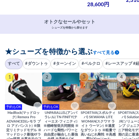
2,31
28,600円
オトクなセールやセット
シューズを特徴から探せます
★シューズを特徴から選ぶ
すべて見る
すべて
#ダウントゥ
#ターンイン
#ベルクロ
#レースアップ #
1
2
3
4
予約もOK
予約もOK
MadRock(マッドロッ
UNPARALLEL(アンパ
SPORTIVA(スポルティ
SPORTIVA
ク) Remora Pro
ラレル) TN-FINITY(テ
バ) SKWAMA LITE
バ) Solutio
ADVANCED(レモラ プ
ィーエヌ-フィニティ)
WOMAN(スクワマ ラ
JR(ソリュー
ロ アドバンスト) ※限
※楢崎智亜共同開発 ※
イト ウーマン) ※適度
ンプ ジュニア
定リミテッドモデル ※
ハードな剛性パワーと
なダウントゥ ※軽量で
ニア特化モデ
マッドロック最強XFラ
自由度が融合した最強
高いねじれ剛性 ※高感
期の足に最適
バー採用 ※異次元のフ
仕様 ※予約もOK
度FriXionソール
ンションバ