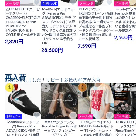
メール便
予約もOK
メール便
メール便
△UP ATHLETE(ユーピ
MadRock(マッドロッ
PETZL(ペツル)
＋mofu(プラ
ーアスリート)
ク) Remora Pro
FREINO(フレイノ) ※懸
toe hook 
CAA5500+ELECTROLY
ADVANCED(レモラ プ
垂下降の安全性を劇的
コの愛らしい
TES SPORTS DRINK
ロ アドバンスト) ※限
に高める ※一瞬でロー
ク姿 ※やわ
POWDER for
定リミテッドモデル ※
プを通せる一体型ブレ
いと素朴な風
HYDRATION & T-
マッドロック最強XFラ
ーキングスパー ※ゲー
ール便対応
CYCLE ※メール便対応
バー採用 ※異次元のフ
ト開口幅15mm 85g ※
2,500円
リクション ※予約も
メール便対応
2,320円
OK
7,590円
28,600円
再入荷
お待たせしました！リピート多数のギアが入荷
1
2
3
4
予約もOK
メール便
メール便
MadRock(マッドロッ
tataanz(タターンツ)
CXM(シーバイエム)
GUARD-TE
ク) Remora Pro
Portable Finger Grip(ポ
MOTTO T-shirt(モット
ックス) Cli
ADVANCED(レモラ プ
ータブル フィンガー
ー Tシャツ) ※コット
FingerTap
ロ アドバンスト) ※限
グリップ)
ン100%で最適な着心
グ フィンガー