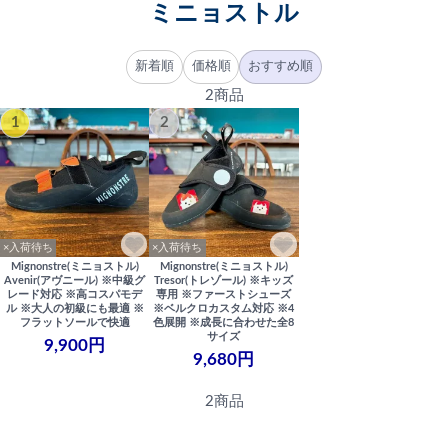
ミニョストル
新着順
価格順
おすすめ順
2商品
1
2
×入荷待ち
×入荷待ち
Mignonstre(ミニョストル)
Mignonstre(ミニョストル)
Avenir(アヴニール) ※中級グ
Tresor(トレゾール) ※キッズ
レード対応 ※高コスパモデ
専用 ※ファーストシューズ
ル ※大人の初級にも最適 ※
※ベルクロカスタム対応 ※4
フラットソールで快適
色展開 ※成長に合わせた全8
サイズ
9,900円
9,680円
2商品