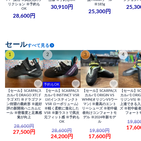
リクション ※予約も
※185g
30,910円
25,3
OK
25,300円
28,600円
セール
すべて見る
1
2
3
4
予約もOK
【セール】SCARPA(ス
【セール】SCARPA(ス
【セール】SCARPA(ス
【セール】SC
カルパ) DRAGO XT(ド
カルパ) INSTINCT VSR
カルパ) ORIGIN VS
カルパ) ORIG
ラゴ XT) ※ドラゴファ
LV(インスティンクト
WMN(オリジンVSウー
リジンVS) 
ン待望の最終形 ※超好
VSR ローボリューム)
マン) ※最高のエント
上達できる入
評の新開発ハニカムヒ
※軽く柔軟に進化した
リーシューズ ※初中級
ズ ※初中級
ール ※密着度と足裏感
VSR ※新ラストで異次
者向けコンフォートモ
フォート
覚が向上
元フィット感 ※予約も
デル ※2024年新モデ
19,8
OK
ル
28,600円
17,6
28,600円
19,800円
27,500円
24,200円
17,600円