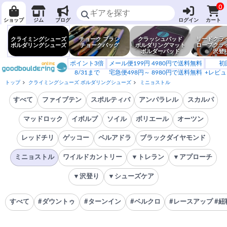
0
ショップ
ジム
ブログ
ログイン
カート
クライミングシューズ
チョーク ブラシ
クラッシュパッド
リードクラ
ボルダリングシューズ
チョークバッグ
ボルダリングマット
ロープクラ
ボルダーパッド
沢登
ポイント3倍
メール便199円 4980円で送料無料
初
8/31まで
宅急便498円～ 8980円で送料無料
+レビュ
トップ
クライミングシューズ ボルダリングシューズ
ミニョストル
すべて
ファイブテン
スポルティバ
アンパラレル
スカルパ
マッドロック
イボルブ
ソイル
ボリエール
オーツン
レッドチリ
ゲッコー
ペルアドラ
ブラックダイヤモンド
ミニョストル
ワイルドカントリー
▼トレラン
▼アプローチ
▼沢登り
▼シューズケア
すべて
#ダウントゥ
#ターンイン
#ベルクロ
#レースアップ #紐