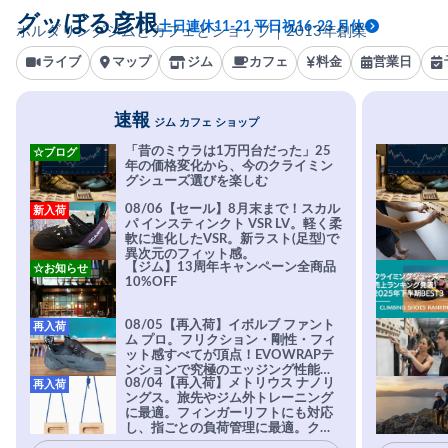
グッぼる彦根
土日連休11-21 平日祝16-23 月休
ボルダリングジムとカフェとショップ｜2013年創業
ライブ
マップ
ジム
カフェ
料金
営業日
速報
ジム カフェ ショップ
「昔のミウラは1万円台だった」25
☆ブログ
年の価格変化から、今のクライミン
グシューズ選びを楽しむ
08/06【セール】8月末まで！スカル
新入荷
パ インスティンクト VSR LV。軽く柔
軟に進化したVSR。新ラスト(足型)で
異次元のフィット感。
【ジム】13周年キャンペーン全商品
☆お知らせ
10%OFF
08/05【再入荷】イボルブ ファント
再入荷
ム プロ。フリクション・剛性・フィ
ット感すべてが頂点！EVOWRAPテ
ンションで究極のエッジング性能を
08/04【再入荷】メトリウス ナノリ
再入荷
実現。進化系ラバーEvo-74はTRAX
ングス。旅先やジム外トレーニング
を凌駕する粘着力で極小ホールドに
に最適。フィンガーリフトにも対応
安心感。
し、指ごとの負荷管理に最適。クラ
イマーの指を本気で鍛えるギア。