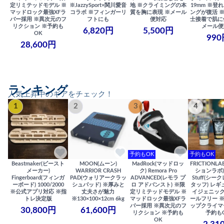
定リミテッドモデル ※
※JazzySport×関川愛音
地 ※クライミングの本
19mm ※登
マッドロック最強XFラ
コラボ ※フィンガーリ
質を胸に表現 ※メール
ングが復活 
バー採用 ※異次元のフ
フトにも
便対応
士接着で肌に
リクション ※予約も
メール便
6,820円
5,500円
OK
990
28,600円
ランキング
人気上昇中のギアをチェック！
1
2
3
4
予約もOK
予約もOK
Beastmaker(ビースト
MOON(ムーン)
MadRock(マッドロッ
FRICTIONL
メーカー)
WARRIOR CRASH
ク) Remora Pro
ションラボ) S
Fingerboard(フィンガ
PAD(ウォリアークラッ
ADVANCED(レモラ プ
Stuff(シー
ーボード) 1000/2000
シュパッド) ※厚みと
ロ アドバンスト) ※限
タッフ) レギ
※公式アプリ対応 ※指
丈夫さが魅力
定リミテッドモデル ※
イジェニック
トレ決定版
※130×100×12cm 6kg
マッドロック最強XFラ
ールフリー 
バー採用 ※異次元のフ
ップクライマ
30,800円
61,600円
リクション ※予約も
予約も
OK