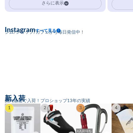
さらに表示
Instagram
すべて見る
ジム/ショップ/カフェから毎日発信中！
新入荷
国内最速で入荷！プロショップ13年の実績
1
2
3
4
×入荷待ち