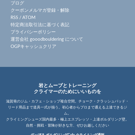
ブログ
クーポンメルマガ登録・解除
RSS
/
ATOM
特定商法取引法に基づく表記
プライバシーポリシー
運営会社 gooodbouldering について
OGPキャッシュクリア
岩とムーブとトレーニング
クライマーのためにいいものを
滋賀発のジム・カフェ・ショップ複合空間。チョーク・クラッシュパッド・
リード用品まで道具一式が揃う。初心者からプロまで通える上達できるジ
ム。
クライミングシューズ国内最多・極上エスプレッソ・上達ボルダリング壁。
自然・挑戦・冒険が好きな方、ぜひお越しください
グッぼる ボルダリングCafe クライミング通販