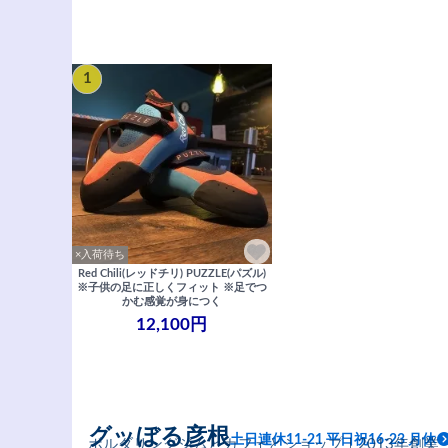
1
×入荷待ち
Red Chili(レッドチリ) PUZZLE(パズル)
※子供の足に正しくフィット ※足でつ
かむ感覚が身につく
12,100円
グッぼる彦根
土日連休11-21 平日祝16-23 月休
ボルダリングジムとカフェとショップ｜2013年創業