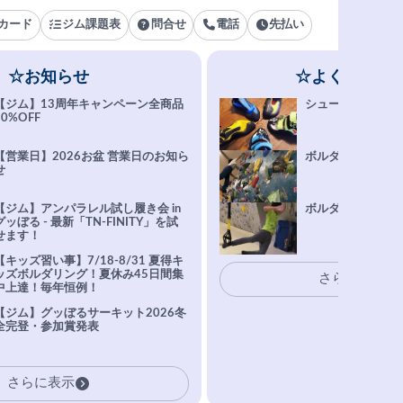
カード
ジム課題表
問合せ
電話
先払い
☆お知らせ
☆よくある質
【ジム】13周年キャンペーン全商品
シューズ選びFAQ
10%OFF
【営業日】2026お盆 営業日のお知ら
ボルダリング上達Q
せ
【ジム】アンパラレル試し履き会 in
ボルダリングトレ
グッぼる - 最新「TN-FINITY」を試
せます！
【キッズ習い事】7/18-8/31 夏得キ
ッズボルダリング！夏休み45日間集
さらに表示
中上達！毎年恒例！
【ジム】グッぼるサーキット2026冬
全完登・参加賞発表
さらに表示