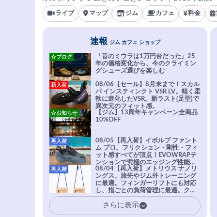
ライブ
マップ
ジム
カフェ
料金
速報
ジム カフェ ショップ
「昔のミウラは1万円台だった」25
☆ブログ
年の価格変化から、今のクライミン
グシューズ選びを楽しむ
08/06【セール】8月末まで！スカル
新入荷
パ インスティンクト VSR LV。軽く柔
軟に進化したVSR。新ラスト(足型)で
異次元のフィット感。
【ジム】13周年キャンペーン全商品
☆お知らせ
10%OFF
08/05【再入荷】イボルブ ファント
再入荷
ム プロ。フリクション・剛性・フィ
ット感すべてが頂点！EVOWRAPテ
ンションで究極のエッジング性能を
08/04【再入荷】メトリウス ナノリ
再入荷
実現。進化系ラバーEvo-74はTRAX
ングス。旅先やジム外トレーニング
を凌駕する粘着力で極小ホールドに
に最適。フィンガーリフトにも対応
安心感。
し、指ごとの負荷管理に最適。クラ
イマーの指を本気で鍛えるギア。
さらに表示