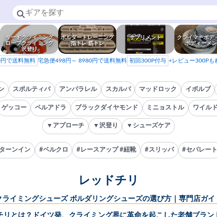
リードクライミング
ボルダートレーニング
サプリメント
クライマーボデ
ロープクライミング
指トレ 筋トレ
ボディーメン
沢登り
80円で送料無料
宅急便498円～ 8980円で送料無料
初回300P付与
+レビュー300P
ン
スポルティバ
アンパラレル
スカルパ
マッドロック
イボルブ
ゲッコー
ペルアドラ
ブラックダイヤモンド
ミニョストル
ワイル
▼アプローチ
▼沢登り
▼シューズケア
#ターンイン
#ベルクロ
#レースアップ #紐靴
#スリッパ
#セパレー
レッドチリ
クライミングシューズ ボルダリングシューズの選び方｜専門店ガイ
チリとは？ドイツ発、クライミング界に革命を起こした老舗ブラン