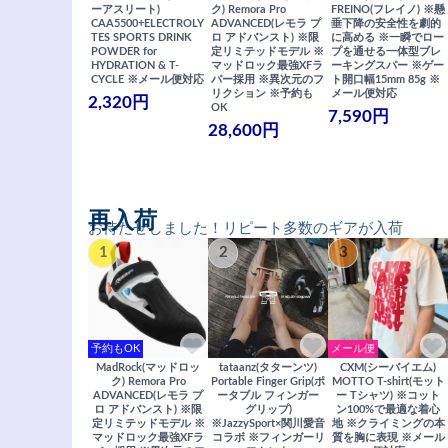
ーアスリート)
ク) Remora Pro
FREINO(フレイノ) ※懸
CAA5500+ELECTROLY
ADVANCED(レモラ プ
垂下降の安全性を劇的
TES SPORTS DRINK
ロ アドバンスト) ※限
に高める ※一瞬でロー
POWDER for
定リミテッドモデル ※
プを通せる一体型ブレ
HYDRATION & T-
マッドロック最強XFラ
ーキングスパー ※ゲー
CYCLE ※メール便対応
バー採用 ※異次元のフ
ト開口幅15mm 85g ※
リクション ※予約も
メール便対応
2,320円
OK
7,590円
28,600円
再入荷
お待たせしました！リピート多数のギアが入荷
1
2
3
予約もOK
メール便
MadRock(マッドロッ
tataanz(タターンツ)
CXM(シーバイエム)
ク) Remora Pro
Portable Finger Grip(ポ
MOTTO T-shirt(モット
ADVANCED(レモラ プ
ータブル フィンガー
ー Tシャツ) ※コット
ロ アドバンスト) ※限
グリップ)
ン100%で最適な着心
定リミテッドモデル ※
※JazzySport×関川愛音
地 ※クライミングの本
マッドロック最強XFラ
コラボ ※フィンガーリ
質を胸に表現 ※メール