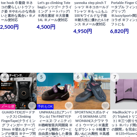
toe hook 巾着袋 ※ネ
Let's go climbing Tote
yannoka step pinch T
Portable Finger 
コの愛らしいトウフッ
bag(レッツゴー クライ
シャツ ※ネコホールド
ータブル フィン
ク姿 ※やわらかな色合
ミング トートバッグ)
Tシャツ ※もっふもふ
グリップ)
いと素朴な風合い ※メ
※再生素材 ※大容量
100％ワイルドな子猫
※JazzySport
ール便対応
14L ※メール便対応
※耐久性に優れた6.1オ
コラボ ※フィン
ンス ※メール便対応
フトにも
2,500円
4,500円
4,950円
6,820円
4
5
6
7
メール便
予約もOK
GUARD-TEX(ガードテ
UNPARALLEL(アンパ
SPORTIVA(スポルティ
MadRock(マッ
ックス) Climbing
ラレル) TN-FINITY(テ
バ) SKWAMA LITE
ク) Triplet(ト
FingerTape(クライミン
ィーエヌ-フィニティ)
WOMAN(スクワマ ラ
ト) ※三つ折り
グ フィンガー テープ)
※楢崎智亜共同開発 ※
イト ウーマン) ※適度
ット ※パッド間
19mm ※登れるテーピ
ハードな剛性パワーと
なダウントゥ ※軽量で
の隙間」を完全
ングが復活 ※テープ同
自由度が融合した最強
高いねじれ剛性 ※高感
※135×91cm×