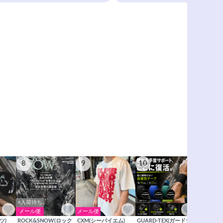
8
9
10
11
×入荷待ち
メール便
メール便
メール便
ツ)
ROCK&SNOW(ロック
CXM(シーバイエム)
GUARD-TEX(ガードテ
GUARD-