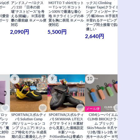
Grip(ポ
アンドスノー/ロクス
MOTTO T-shirt(モット
ックス) Climbing
ックス) Cli
ガー
ノ) 110 「日本の岩
ー Tシャツ) ※コット
Finger Tape(クライミ
FingerT
場“テストピース”を考
ン100%で最適な着心
ング フィンガー テー
グ フィン
×関川愛音
える(前編)」 ※渓谷登
地 ※クライミングの本
プ) 幅38mm ※手首用
19mm 
ガーリ
攀の最前線 ※メール便
質を胸に表現 ※メール
※登れるテーピング ※
ングが復活
対応
便対応
テープ同士接着で肌に
士接着で肌
優しい
メール便
2,090円
5,500円
2,640円
990円
8
9
10
11
メール便
ドロッ
SPORTIVA(スポルティ
SPORTIVA(スポルティ
CXM(シーバイエム)
SoiLL(ソイ
リプレッ
バ) Solution Comp
バ) SKWAMA LITE(ス
CLIMB BRICK(クライ
Boulde
サブマ
JR(ソリューション コ
クワマ ライト) ※素材
ム ブリック)
クボルダー1
の「魔
ンプ ジュニア) ※ジュ
から見直した価格設定
Skin/Muscle ※爪ヤス
Boris
に封印
ニア特化モデル ※成長
※新ソール
リ2色/指トレ2色 ※蓄
Saberi×F
2cm
期の足に最適化したテ
FriXionBlackは脅威の
光キーホルダー ※可愛
コラ