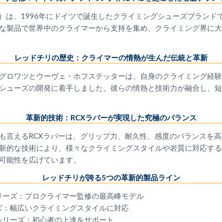
hili）は、1996年にドイツで誕生したクライミングシューズブラン
な製品で世界中のクライマーから支持を集め、クライミング界に大
レッドチリの歴史：クライマーの情熱が生んだ伝統と革新
グロワツとウーヴェ・ホフステッターは、自身のクライミング経験
シューズの開発に着手しました。彼らの情熱と技術力が融合し、短
革新的技術：RCXラバーが実現した究極のバランス
も言えるRCXラバーは、グリップ力、耐久性、感度のバランスを
新的な技術により、様々なクライミングスタイルや岩質に対応する
可能性を広げています。
レッドチリが誇る5つの革新的製品ライン
リーズ：プロクライマー監修の最高峰モデル
ズ：幅広いクライミングスタイルに対応
シリーズ：初心者の上達をサポート