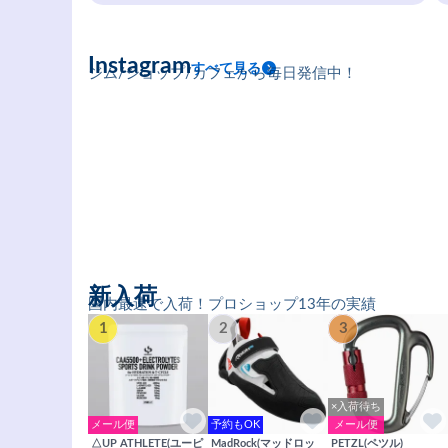
Instagram
すべて見る
ジム/ショップ/カフェから毎日発信中！
新入荷
国内最速で入荷！プロショップ13年の実績
1
2
3
×入荷待ち
メール便
予約もOK
メール便
△UP ATHLETE(ユーピ
MadRock(マッドロッ
PETZL(ペツル)