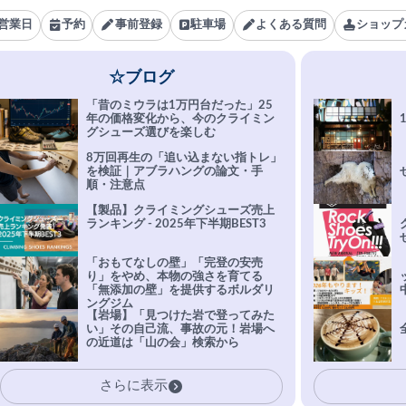
営業日
予約
事前登録
駐車場
よくある質問
ショップ
☆ブログ
「昔のミウラは1万円台だった」25
年の価格変化から、今のクライミン
グシューズ選びを楽しむ
8万回再生の「追い込まない指トレ」
を検証｜アブラハングの論文・手
順・注意点
【製品】クライミングシューズ売上
ランキング - 2025年下半期BEST3
「おもてなしの壁」「完登の安売
り」をやめ、本物の強さを育てる
「無添加の壁」を提供するボルダリ
ングジム
【岩場】「見つけた岩で登ってみた
い」その自己流、事故の元！岩場へ
の近道は「山の会」検索から
さらに表示