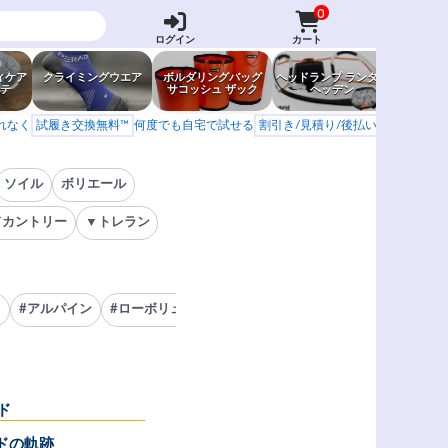
0
ログイン
カート
ィケア
クライミングウエア
ボルダリングバッグ
ヘッドランプ ランタン
防虫グッ
テ
サコッシュ ザック
ヘッデン
岩場ア
もれなく
試履き交換無料™
何度でも自宅で試せる
割引き/見積り/後払い
学校 山岳会
ソイル
ボリエール
ドカントリー
▼トレラン
ト
#アルパイン
#ローボリューム
#キッズシューズ
#ノーエッジ
#
ド
ドの軌跡