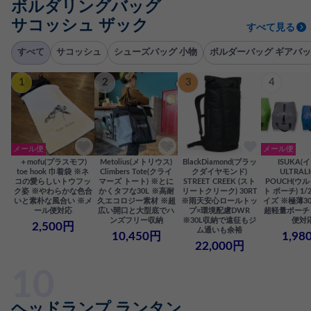
ボルダリングバッグ
サコッシュ ザック
すべて見る
すべて
サコッシュ
シューズバッグ 小物
ボルダーバッグ ギアバッ
1
2
3
4
メール便
メール便
＋mofu(プラスモフ)
Metolius(メトリウス)
BlackDiamond(ブラッ
ISUKA(
toe hook 巾着袋 ※ネ
Climbers Tote(クライ
クダイヤモンド)
ULTRAL
コの愛らしいトウフッ
マーズ トート) ※とに
STREET CREEK (スト
POUCH(ウ
ク姿 ※やわらかな色合
かくタフな30L ※高耐
リートクリーク) 30RT
ト ポーチ) 1/2
いと素朴な風合い ※メ
久エコロジー素材 ※超
※雨天安心ロールトッ
イズ ※極薄3
ール便対応
広い開口と大型底でハ
プ×環境配慮DWR
超軽量ポーチ
ンズフリー収納
※30L収納で遠征もジ
便対
2,500円
ム通いも余裕
10,450円
1,98
22,000円
ヘッドランプ ランタン