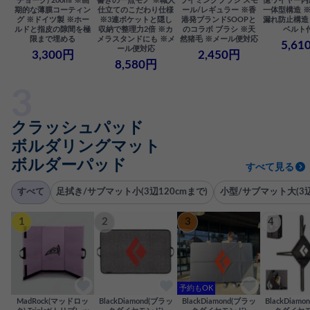
チョーク) 200ml ※画
書きの一点モノ ※職人
ライミングブラシ スモ
憶ワイヤー内
期的な薄膜コーティン
仕立てのこだわり仕様
ール/レギュラー ※香
一体型構造 
グ ※ドイツ製 ※ホー
※3連ポケットと隠し
港発ブランドSOOPと
漏れ防止構造 
ルドと指皮の隙間を極
収納で整理力2倍 ※カ
のコラボ ブラシ ※天
ベルト
限まで埋める
メラスタンドにも ※メ
然猪毛 ※メール便対応
5,61
ール便対応
3,300円
2,450円
8,580円
クラッシュパッド
ボルダリングマット
ボルダーパッド
すべて見る
すべて
足拭き/サブマット小(3辺120cmまで)
小型/サブマット大(3辺
1
2
3
4
予約もOK
MadRock(マッドロッ
BlackDiamond(ブラッ
BlackDiamond(ブラッ
BlackDiam