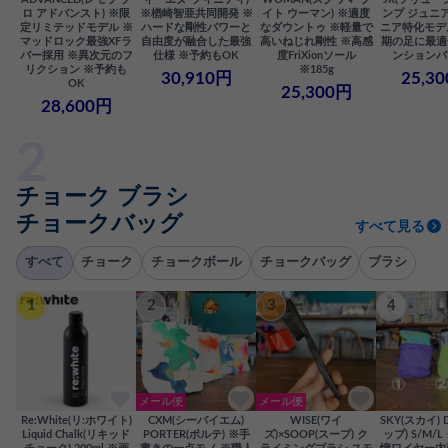
ロ アドバンスト) ※限
※楢崎智亜共同開発 ※
イト ウーマン) ※適度
ンプ ジュニア
定リミテッドモデル ※
ハードな剛性パワーと
なダウントゥ ※軽量で
ニア特化モデ
マッドロック最強XFラ
自由度が融合した最強
高いねじれ剛性 ※高感
期の足に最適
バー採用 ※異次元のフ
仕様 ※予約もOK
度FriXionソール
ンションバ
リクション ※予約も
※185g
30,910円
25,3
OK
25,300円
28,600円
チョーク ブラシ
チョークバッグ
すべて見る
すべて
チョーク
チョークボール
チョークバッグ
ブラシ
1
2
3
4
メール便
メール便
Re:White(リ:ホワイト)
CXM(シーバイエム)
WISE(ワイ
SKY(スカイ) 
Liquid Chalk(リキッド
PORTER(ポルテ) ※手
ズ)×SOOP(スープ) ク
ップ) S/M/