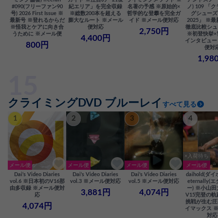
#090(フリーファン90
紀エリア」を完全収録
名著の予感 ※原始的×
ノ) 109 「
号) 2026 First Issue ※
※総数200本を超える
哲学的な登攀を完全ガ
グシューズ
最新号 ※登れるからだ
膨大なルート ※メール
イド ※メール便対応
2025」 ※
※怪我とケアに向き合
便対応
徹底比較シュ
2,750円
うために ※メール便
※初登快挙×
4,400円
インタビュー
800円
便対
1,98
クライミングDVD ブルーレイ
すべて見る
1
2
3
4
×入荷待ち
メール便
メール便
メール便
メール便
Dai‘s Video Diaries
Dai‘s Video Diaries
Dai‘s Video Diaries
daihold(ダ
vol.6 ※日本初のV16那
vol.3 ※メール便対応
vol.5 ※メール便対応
eternally
由多収録 ※メール便対
ー) ※小山
3,881円
4,074円
応
V15完登の軌
挑戦が生む圧
4,074円
イマックス 
対応