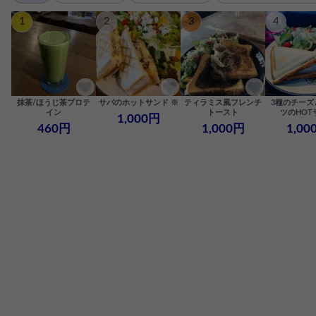
1
2
3
4
抹茶/ほうじ茶プロテ
サバのホットサンド ※
ティラミス風フレンチ
3種のチーズ
イン
トースト
ツのHOT
1,000円
460円
1,000円
1,00