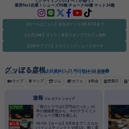
＼クライミングのすべてが揃う／
業界No1在庫！シューズ98種 チョーク46種 マット34種
【セールはこちら】全品ポイント3倍 8/31まで
【公式LINE】オトク！来店スタンプでカフェ無料
【試作中アプリ】クライミングシューズサーチ
グッぼる彦根
土日連休11-21 平日祝16-23 月休
ボルダリングジムとカフェとショップ｜2013年創業
ライブ
マップ
ジム
カフェ
料金
営業日
速報
ジム カフェ ショップ
「昔のミウラは1万円台だった」25
☆ブログ
年の価格変化から、今のクライミン
グシューズ選びを楽しむ
08/06【セール】8月末まで！スカル
新入荷
パ インスティンクト VSR LV。軽く柔