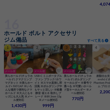
4,07
ホールド ボルト アクセサリ
ジム備品
すべて見る
1
2
3
4
メール便
メール便
メール便
美らホールド(チュラホ
USB-C ミニポータブル
美らホールド(チュラホ
差額分お支
ールド) クマクリンプ
ファン ブラック/ホワ
ールド) ボルダリング
evolv(イ
マグネット ※美らホー
イト ※スマホ直挿し即
キーホルダー ※番号で
Phantom P
ルド× FATCAP ※いろ
涼風 ※ボルダリング中
選べる ※可愛いホール
ム プロ) 2
んな場所で便利なクマ
もサッと涼しい ※軽量
ド型キーホルダー ※メ
2,20
ホールド ※大人にもキ
静音 省エネ 取外しブ
ール便対応
ッズにも大人気 ※メー
レード ※89.3mm 15g
770円
ル便対応
※メール便対応
1,430円
999円