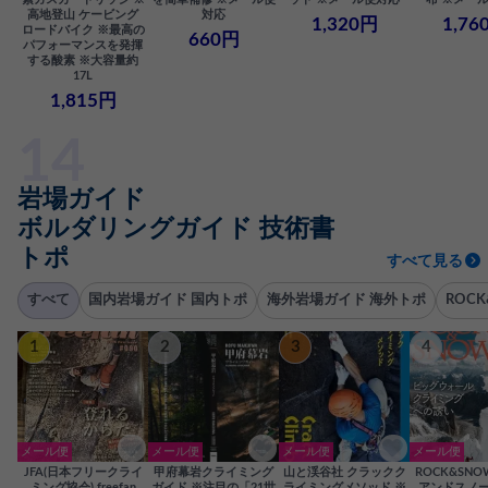
高地登山 ケービング
対応
1,320円
1,76
ロードバイク ※最高の
660円
パフォーマンスを発揮
する酸素 ※大容量約
17L
1,815円
岩場ガイド
ボルダリングガイド 技術書
トポ
すべて見る
すべて
国内岩場ガイド 国内トポ
海外岩場ガイド 海外トポ
ROC
1
2
3
4
メール便
メール便
メール便
メール便
JFA(日本フリークライ
甲府幕岩クライミング
山と渓谷社 クラックク
ROCK&SN
ミング協会) freefan
ガイド ※注目の「21世
ライミングメソッド ※
アンドスノー