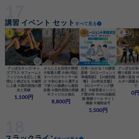
講習 イベント セット
すべて見る
1
2
3
4
グッぼるキッズ/キッ
さらに上を目指す講習
日本一わかる！AI講習
グッぼる出張
ズプラス ※フォームと
※毎週土曜 ※伸び悩む
彦根 【AIエージェント
積り依頼 ※4
フィジカルを正しく無
すべてのクライマー向
準備実践】【AI個別指
見積り返信 
理なく伸ばせる ※確実
け ※初心者から選手ま
導】【AI伴走支援】
ルダー課題を
に上達 ※国内屈指の歴
で登りの基礎から個別
【AIコーディング講
で
史と実績
改善 ※国内屈指の実績
座】 ※経営者エンジニ
0
※フィジカル強化
ア歴30年 ※SNS自動投
1,100円
稿 業務ツール サイト
8,800円
構築 ※補助金可
5,500円
スラックライン