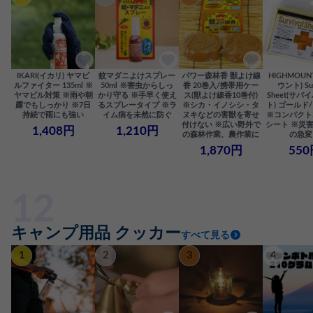
IKARI(イカリ) ヤマビ
蚊マダニよけスプレー
パワー森林香 獣よけ線
HIGHMOU
ルファイター 135ml ※
50ml ※害虫からしっ
香 20巻入/携帯用ケー
ウント) Sur
ヤマビル対策 ※雨や朝
かり守る ※手早く使え
ス(獣よけ線香10巻付)
Sheet(サ
露でもしっかり ※7日
るスプレータイプ ※ラ
※シカ・イノシシ・タ
ト) ゴールド
持続で雨にも強い
イム病を未然に防ぐ
ヌキなどの害獣を寄せ
※コンパクト
付けない ※広い野外で
シート ※災
1,408円
1,210円
の森林作業、農作業に
の急変
1,870円
550
キャンプ用品 クッカー
すべて見る
1
2
3
4