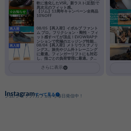
軟に進化したVSR。新ラスト(足型)で
異次元のフィット感。
【ジム】13周年キャンペーン全商品
☆お知らせ
10%OFF
08/05【再入荷】イボルブ ファント
再入荷
ム プロ。フリクション・剛性・フィ
ット感すべてが頂点！EVOWRAPテ
ンションで究極のエッジング性能を
08/04【再入荷】メトリウス ナノリ
再入荷
実現。進化系ラバーEvo-74はTRAX
ングス。旅先やジム外トレーニング
を凌駕する粘着力で極小ホールドに
に最適。フィンガーリフトにも対応
安心感。
し、指ごとの負荷管理に最適。クラ
イマーの指を本気で鍛えるギア。
さらに表示
Instagram
すべて見る
ジム/ショップ/カフェから毎日発信中！