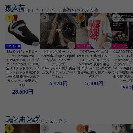
再入荷
お待たせしました！リピート多数のギアが入荷
1
2
3
4
予約もOK
メール便
メール便
MadRock(マッドロッ
tataanz(タターンツ)
CXM(シーバイエム)
GUARD-TE
ク) Remora Pro
Portable Finger Grip(ポ
MOTTO T-shirt(モット
ックス) Cli
ADVANCED(レモラ プ
ータブル フィンガー
ー Tシャツ) ※コット
FingerTap
ロ アドバンスト) ※限
グリップ)
ン100%で最適な着心
グ フィンガー
定リミテッドモデル ※
※JazzySport×関川愛音
地 ※クライミングの本
19mm ※登
マッドロック最強XFラ
コラボ ※フィンガーリ
質を胸に表現 ※メール
ングが復活 
バー採用 ※異次元のフ
フトにも
便対応
士接着で肌に
リクション ※予約も
メール便
6,820円
5,500円
OK
990
28,600円
ランキング
人気上昇中のギアをチェック！
1
2
3
4