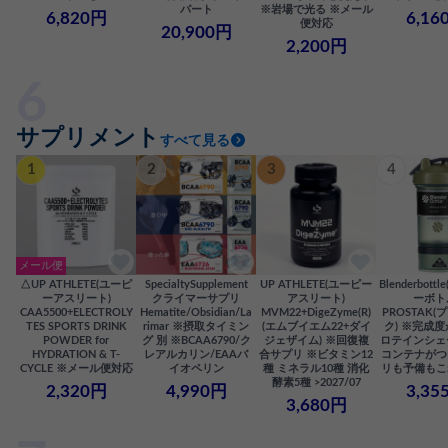
パート
※岩場で光る ※メール
6,820円
6,16
便対応
20,900円
2,200円
サプリメント
すべて見る
1
2
3
4
メール便
△UP ATHLETE(ユーピ
SpecialtySupplement
UP ATHLETE(ユーピー
Blenderbot
ーアスリート)
クライマーサプリ
アスリート)
ーボト
CAA5500+ELECTROLY
Hematite/Obsidian/La
MVM22+DigeZyme(R)
PROSTAK
TES SPORTS DRINK
rimar ※摂取タイミン
(エムブイエム22+ダイ
ク) ※完成
POWDER for
グ 別 ※BCAA6790/ク
ジェザイム) ※回復複
ロテインシェ
HYDRATION & T-
レアルカリン/EAAバ
合サプリ ※ビタミン12
コンテナがつ
CYCLE ※メール便対応
イオペリン
種 ミネラル10種 消化
リも予備もこ
酵素5種 >2027/07
2,320円
4,990円
3,35
3,680円