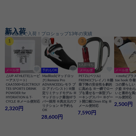
新入荷
国内最速で入荷！プロショップ13年の実績
1
2
3
4
×入荷待ち
メール便
予約もOK
メール便
メール便
△UP ATHLETE(ユーピ
MadRock(マッドロッ
PETZL(ペツル)
＋mofu(プラ
ーアスリート)
ク) Remora Pro
FREINO(フレイノ) ※懸
toe hook 
CAA5500+ELECTROLY
ADVANCED(レモラ プ
垂下降の安全性を劇的
コの愛らしい
TES SPORTS DRINK
ロ アドバンスト) ※限
に高める ※一瞬でロー
ク姿 ※やわ
POWDER for
定リミテッドモデル ※
プを通せる一体型ブレ
いと素朴な風
HYDRATION & T-
マッドロック最強XFラ
ーキングスパー ※ゲー
ール便対応
CYCLE ※メール便対応
バー採用 ※異次元のフ
ト開口幅15mm 85g ※
2,500円
リクション ※予約も
メール便対応
2,320円
OK
7,590円
28,600円