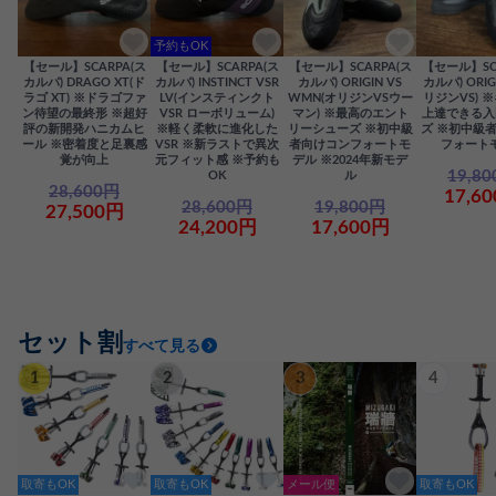
予約もOK
【セール】SCARPA(ス
【セール】SCARPA(ス
【セール】SCARPA(ス
【セール】SC
カルパ) DRAGO XT(ド
カルパ) INSTINCT VSR
カルパ) ORIGIN VS
カルパ) ORIG
ラゴ XT) ※ドラゴファ
LV(インスティンクト
WMN(オリジンVSウー
リジンVS) 
ン待望の最終形 ※超好
VSR ローボリューム)
マン) ※最高のエント
上達できる入
評の新開発ハニカムヒ
※軽く柔軟に進化した
リーシューズ ※初中級
ズ ※初中級
ール ※密着度と足裏感
VSR ※新ラストで異次
者向けコンフォートモ
フォート
覚が向上
元フィット感 ※予約も
デル ※2024年新モデ
19,8
OK
ル
28,600円
17,6
28,600円
19,800円
27,500円
24,200円
17,600円
セット割
すべて見る
1
2
3
4
取寄もOK
取寄もOK
メール便
取寄もOK