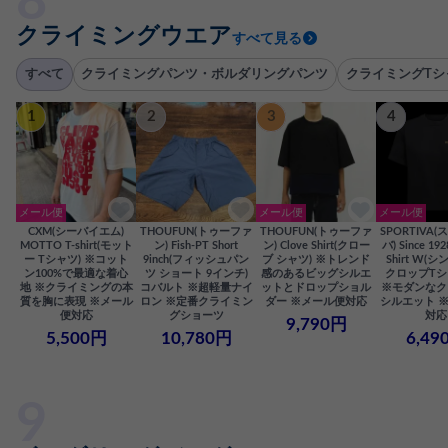
クライミングウエア
すべて見る
すべて
クライミングパンツ・ボルダリングパンツ
クライミングTシ
1
2
3
4
メール便
メール便
メール便
CXM(シーバイエム)
THOUFUN(トゥーファ
THOUFUN(トゥーファ
SPORTIVA
MOTTO T-shirt(モット
ン) Fish-PT Short
ン) Clove Shirt(クロー
バ) Since 192
ー Tシャツ) ※コット
9inch(フィッシュパン
ブ シャツ) ※トレンド
Shirt W(シ
ン100%で最適な着心
ツ ショート 9インチ)
感のあるビッグシルエ
クロップTシ
地 ※クライミングの本
コバルト ※超軽量ナイ
ットとドロップショル
※モダンなク
質を胸に表現 ※メール
ロン ※定番クライミン
ダー ※メール便対応
シルエット 
便対応
グショーツ
対応
9,790円
5,500円
10,780円
6,49