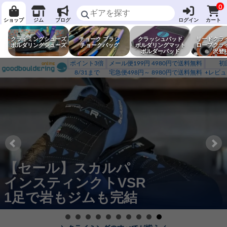
0
ショップ
ジム
ブログ
ログイン
カート
クライミングシューズ
チョーク ブラシ
クラッシュパッド
リードクラ
ボルダリングシューズ
チョークバッグ
ボルダリングマット
ロープクラ
ボルダーパッド
沢登
ポイント3倍
メール便199円 4980円で送料無料
初
8/31まで
宅急便498円～ 8980円で送料無料
+レビュ
【セール】スカルパ
インスティンクトVSR
1足で岩もジムも完結