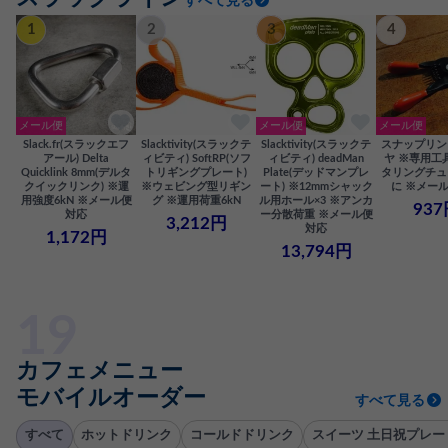
すべて見る
1
2
3
4
メール便
メール便
メール便
Slack.fr(スラックエフ
Slacktivity(スラックテ
Slacktivity(スラックテ
スナップリン
アール) Delta
ィビティ) SoftRP(ソフ
ィビティ) deadMan
ヤ ※専用工
Quicklink 8mm(デルタ
トリギングプレート)
Plate(デッドマンプレ
タリングチュ
クイックリンク) ※運
※ウェビング型リギン
ート) ※12mmシャック
に ※メー
用強度6kN ※メール便
グ ※運用荷重6kN
ル用ホール×3 ※アンカ
937
対応
ー分散荷重 ※メール便
3,212円
対応
1,172円
13,794円
カフェメニュー
モバイルオーダー
すべて見る
すべて
ホットドリンク
コールドドリンク
スイーツ 土日祝プレー