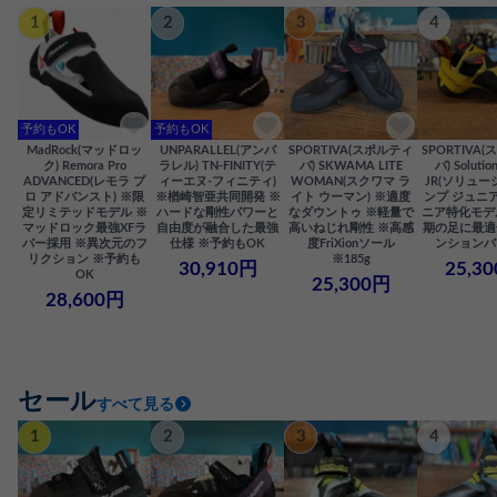
1
2
3
4
予約もOK
予約もOK
MadRock(マッドロッ
UNPARALLEL(アンパ
SPORTIVA(スポルティ
SPORTIVA
ク) Remora Pro
ラレル) TN-FINITY(テ
バ) SKWAMA LITE
バ) Solutio
ADVANCED(レモラ プ
ィーエヌ-フィニティ)
WOMAN(スクワマ ラ
JR(ソリュー
ロ アドバンスト) ※限
※楢崎智亜共同開発 ※
イト ウーマン) ※適度
ンプ ジュニア
定リミテッドモデル ※
ハードな剛性パワーと
なダウントゥ ※軽量で
ニア特化モデ
マッドロック最強XFラ
自由度が融合した最強
高いねじれ剛性 ※高感
期の足に最適
バー採用 ※異次元のフ
仕様 ※予約もOK
度FriXionソール
ンションバ
リクション ※予約も
※185g
30,910円
25,3
OK
25,300円
28,600円
セール
すべて見る
1
2
3
4