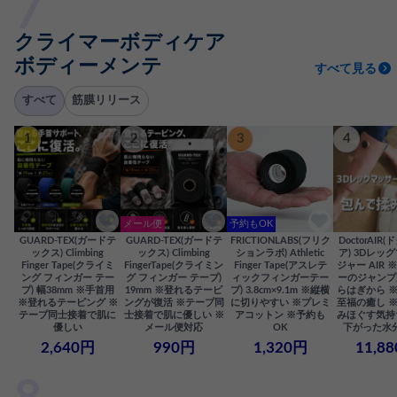
クライマーボディケア
ボディーメンテ
すべて見る
すべて
筋膜リリース
1
2
3
4
メール便
予約もOK
GUARD-TEX(ガードテ
GUARD-TEX(ガードテ
FRICTIONLABS(フリク
DoctorAIR
ックス) Climbing
ックス) Climbing
ションラボ) Athletic
ア) 3Dレッ
Finger Tape(クライミ
FingerTape(クライミン
Finger Tape(アスレテ
ジャー AIR
ング フィンガー テー
グ フィンガー テープ)
ィックフィンガーテー
ーのジャンプ
プ) 幅38mm ※手首用
19mm ※登れるテーピ
プ) 3.8cm×9.1m ※縦横
らはぎから 
※登れるテーピング ※
ングが復活 ※テープ同
に切りやすい ※プレミ
至福の癒し 
テープ同士接着で肌に
士接着で肌に優しい ※
アコットン ※予約も
みほぐす気持
優しい
メール便対応
OK
下がった水
2,640円
990円
1,320円
11,8