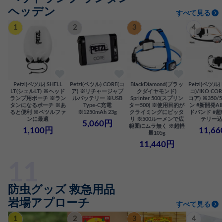
ヘッデン
すべて見る
1
2
3
4
Petzl(ペツル) SHELL
Petzl(ペツル) CORE(コ
BlackDiamond(ブラッ
Petzl(ペツル)
LT(シェルLT) ※ヘッド
ア) ※リチャージャブ
クダイヤモンド)
コ)/IKO CO
ランプ用ポーチ ※ラン
ルバッテリー ※USB
Sprinter 500(スプリン
コア) ※350/
タンになるポーチ ※あ
Type-C充電
ター500) ※使用目的が
ン #新開発AI
ると便利 ※ペツルファ
※1250mAh 23g
クライミングにピッタ
ドバンド #
ンに最適
リ ※500ルーメンで広
テリー込
5,060円
範囲にムラ無く ※超軽
1,100円
11,6
量105g
11,440円
防虫グッズ 救急用品
岩場アプローチ
すべて見る
1
2
3
4