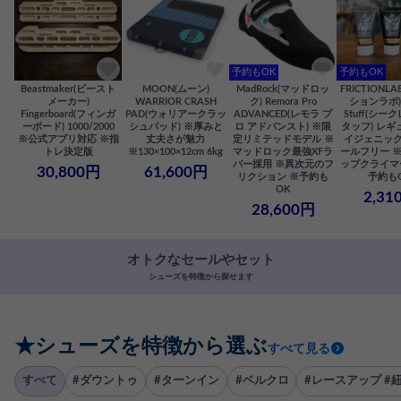
予約もOK
予約もOK
Beastmaker(ビースト
MOON(ムーン)
MadRock(マッドロッ
FRICTIONL
メーカー)
WARRIOR CRASH
ク) Remora Pro
ションラボ) S
Fingerboard(フィンガ
PAD(ウォリアークラッ
ADVANCED(レモラ プ
Stuff(シー
ーボード) 1000/2000
シュパッド) ※厚みと
ロ アドバンスト) ※限
タッフ) レギ
※公式アプリ対応 ※指
丈夫さが魅力
定リミテッドモデル ※
イジェニック
トレ決定版
※130×100×12cm 6kg
マッドロック最強XFラ
ールフリー 
バー採用 ※異次元のフ
ップクライマ
30,800円
61,600円
リクション ※予約も
予約も
OK
2,31
28,600円
オトクなセールやセット
シューズを特徴から探せます
★シューズを特徴から選ぶ
すべて見る
すべて
#ダウントゥ
#ターンイン
#ベルクロ
#レースアップ #