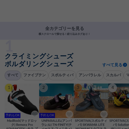
全カテゴリーを見る
横スクロールで探せる！絞り込みタグあり！
クライミングシューズ
ボルダリングシューズ
すべて見る
すべて
ファイブテン
スポルティバ
アンパラレル
スカルパ
1
2
3
4
予約もOK
予約もOK
MadRock(マッドロッ
UNPARALLEL(アンパ
SPORTIVA(スポルティ
SPORTIVA
ク) Remora Pro
ラレル) TN-FINITY(テ
バ) SKWAMA LITE
バ) Solutio
ADVANCED(レモラ プ
ィーエヌ-フィニティ)
WOMAN(スクワマ ラ
JR(ソリュー