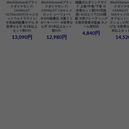
BlackDiamond(ブラッ
BlackDiamond(ブラッ
瑞牆ボルダリングガイ
BlackDiam
クダイヤモンド)
クダイヤモンド)
ド 上巻/中巻/下巻 ※
クダイヤモ
CAMALOT
CAMALOT C4(キャメ
全巻セット割5%(宅急
CAMALOT 
ULTRALIGHT(キャメロ
ロット シーフォー)
便) ※32エリア2100課
Set(キャメロ
ットウルトラライト)
※10%軽量化 ※新トリ
題 ※再グレーディング
オフセット)
※革命的軽量モデル ※
ガーキーパー ※取寄せ
※室井登喜夫監修 ※メ
クションの可
取寄せも可 ※3本以上
も可 ※3本以上セット
ール便対応
げる ※取寄せ
セット割10%
割10%
本以上セット
4,840円
13,090円
12,980円
14,5