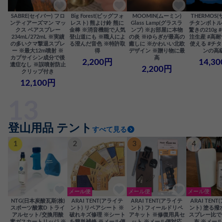
SABRE(セイバー) フロ
Big Forest(ビッグフォ
MOOMIN(ムーミン)
THERMOS(
ンティアーズマン マッ
レスト) 熊よけ鈴 熊に
Glass Lamp(グラスラ
チタンボトル 5
クス ベアスプレー
金棒 ※消音機能で人気
ンプ) ※お部屋に本物
驚きの210g
234mL/272mL ※実績
登山道にも ※職人によ
の炎 ※ゆらぎが最高の
注生産 #高
の多いクマ撃退スプレ
る澄んだ音色 ※特許取
癒しに ※かわいい北欧
使える #チタ
ー ※最大12m噴射 ※
得
デザイン ※贈り物に最
ンの高
カプサイシン成分で後
高
2,200円
14,3
遺症なし ※誤噴射防止
2,200円
クリップ付き
12,100円
登山用品 テント
すべて見る
1
2
3
4
メール便
メール便
メール便
NTG(日本炭酸瓦斯(株)
ARAI TENT(アライテ
ARAI TENT(アライテ
ARAI TEN
スポーツ酸素D トライ
ント) リペアシート ※
ント) フィールドリペ
ント) 塗る撥
アルセット/交換用酸
破れキズ修理 ※シート
アキット ※修復用具セ
スプレー比で
素ガスカートリッジ ※
を簡単補修 ※メール便
ット ※メール便対応
布 ※メー