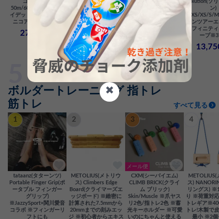
コア) 9.8mm
クス) 35/45/60L ※プ
Women's Solution(ウィ
Solution(
50m/60m/70m ※ブラ
ロ仕様 ※高耐久素材
メンズ ソリューショ
ン)
イデッドコア構造 ※ユ
※自立型楕円底
ン) XXS/XS/S/M/L ※
XXS/XS/S/
ニコア処理 ※61g/m
オールラウンド ※高耐
コンツアーエ
22,000円
久 378g
ンフィニティ
27,500円
ープ※3
13,750円
13,7
✖
ボルダートレーニング 指トレ
筋トレ
すべて見る
1
2
3
4
メール便
tataanz(タターンツ)
METOLIUS(メトリウ
CXM(シーバイエム)
METOLIUS
Portable Finger Grip(ポ
ス) Climbers Edge
CLIMB BRICK(クライ
ス) NANORI
ータブル フィンガー
Board(クライマーズエ
ム ブリック)
リングス) ※
グリップ)
ッジボード) ※緻密に
Skin/Muscle ※爪ヤス
り ※荷重対
※JazzySport×関川愛音
計算された7.5mmから
リ2色/指トレ2色 ※蓄
トレギア※40
コラボ ※フィンガーリ
20mmまでの刻みエッ
光キーホルダー ※可愛
トレ!木製で
フトにも
ジ ※初心者からエキス
いのにちゃんと使える
最小 ※2