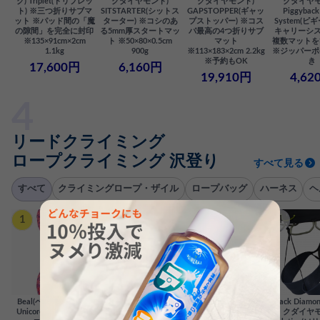
ク) Triplet(トリプレッ
クダイヤモンド)
クダイヤモンド)
クダイヤモ
ト) ※三つ折りサブマ
SITSTARTER(シットス
GAPSTOPPER(ギャッ
Piggyback
ット ※パッド間の「魔
ターター) ※コシのあ
プストッパー) ※コス
System(
の隙間」を完全に封印
る5mm厚スタートマッ
パ最高の4つ折りサブ
キャリーシス
※135×91cm×2cm
ト ※50×80×0.5cm
マット
複数マットを
1.1kg
900g
※113×183×2cm 2.2kg
※ジッパーポ
※予約もOK
き
17,600円
6,160円
19,910円
4,62
リードクライミング
ロープクライミング 沢登り
すべて見る
すべて
クライミングロープ・ザイル
ロープバッグ
ハーネス
ヘ
1
2
3
4
Beal(ベアール) Berlin
Beal(ベアール)
Black Diamond(ブラッ
Black Diam
Unicore(ベルリンユニ
MADMAX(マッドマッ
クダイヤモンド)
クダイヤモ