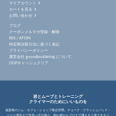
マイアカウント
カートを見る
お問い合わせ
ブログ
クーポンメルマガ登録・解除
RSS
/
ATOM
特定商法取引法に基づく表記
プライバシーポリシー
運営会社 gooodbouldering について
OGPキャッシュクリア
岩とムーブとトレーニング
クライマーのためにいいものを
滋賀発のジム・カフェ・ショップ複合空間。チョーク・クラッシュパッド・
リード用品まで道具一式が揃う。初心者からプロまで通える上達できるジ