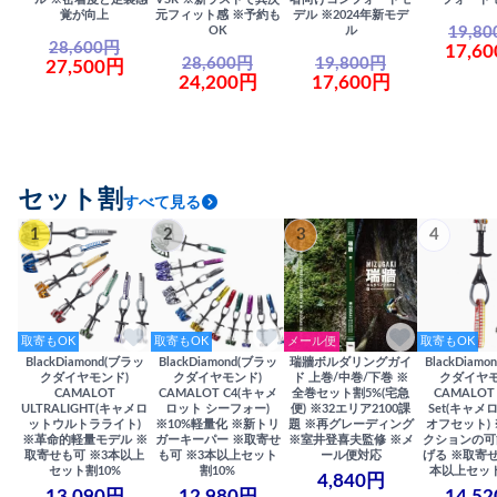
覚が向上
元フィット感 ※予約も
デル ※2024年新モデ
19,8
OK
ル
28,600円
17,6
28,600円
19,800円
27,500円
24,200円
17,600円
セット割
すべて見る
1
2
3
4
取寄もOK
取寄もOK
メール便
取寄もOK
BlackDiamond(ブラッ
BlackDiamond(ブラッ
瑞牆ボルダリングガイ
BlackDiam
クダイヤモンド)
クダイヤモンド)
ド 上巻/中巻/下巻 ※
クダイヤモ
CAMALOT
CAMALOT C4(キャメ
全巻セット割5%(宅急
CAMALOT 
ULTRALIGHT(キャメロ
ロット シーフォー)
便) ※32エリア2100課
Set(キャメロ
ットウルトラライト)
※10%軽量化 ※新トリ
題 ※再グレーディング
オフセット)
※革命的軽量モデル ※
ガーキーパー ※取寄せ
※室井登喜夫監修 ※メ
クションの可
取寄せも可 ※3本以上
も可 ※3本以上セット
ール便対応
げる ※取寄せ
セット割10%
割10%
本以上セット
4,840円
13,090円
12,980円
14,5