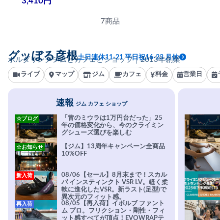
3,410円
7商品
グッぼる彦根
土日連休11-21 平日祝16-23 月休
ボルダリングジムとカフェとショップ｜2013年創業
ライブ
マップ
ジム
カフェ
料金
営業日
速報
ジム カフェ ショップ
「昔のミウラは1万円台だった」25
☆ブログ
年の価格変化から、今のクライミン
グシューズ選びを楽しむ
【ジム】13周年キャンペーン全商品
☆お知らせ
10%OFF
08/06【セール】8月末まで！スカル
新入荷
パ インスティンクト VSR LV。軽く柔
軟に進化したVSR。新ラスト(足型)で
異次元のフィット感。
08/05【再入荷】イボルブ ファント
再入荷
ム プロ。フリクション・剛性・フィ
ット感すべてが頂点！EVOWRAPテ