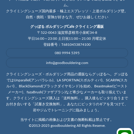
ム。
クライミングシューズ国内最多・極上エスプレッソ・上達ボルダリング壁。
自然・挑戦・冒険が好きな方、ぜひお越しください
グッぼる ボルダリングCafe クライミング通販
〒522-0043 滋賀県彦根市小泉町34-8
平日16:00～23:00 土日祝11:00～21:00 月曜定休
登録番号：T6810453874100
080 9994 5395
info@goodbouldering.com
クライミングシューズ・ボルダリング用品の通販ならグッぼるへ。グッぼる
ではUnparallel(アンパラレル)、LA SPORTIVA(スポルティバ)、SCARPA(スカ
ルパ) 、BlackDiamond(ブラックダイヤモンド)を始め、Beastmaker(ビースト
メーカー)、fazaBrush(ファザブラシ)など希少なメーカーも取り揃えていま
す。クライミングシューズ購入は「送料無料」。購入後もピッタリ合うまで
お付き合いする「試履き交換無料」。あなたにピッタリのギアを見つけて、
岩やジムでトレーニングに臨みましょう。
当サイトに掲載の画像および文書の無断転載は禁止です。
©2013-2025 goodbouldering All Rights Reserve.