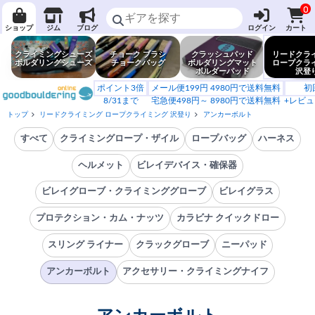
0
ショップ
ジム
ブログ
ログイン
カート
クライミングシューズ
チョーク ブラシ
クラッシュパッド
リードクラ
ボルダリングシューズ
チョークバッグ
ボルダリングマット
ロープクラ
ボルダーパッド
沢登
ポイント3倍
メール便199円 4980円で送料無料
初
8/31まで
宅急便498円～ 8980円で送料無料
+レビュ
トップ
リードクライミング ロープクライミング 沢登り
アンカーボルト
すべて
クライミングロープ・ザイル
ロープバッグ
ハーネス
ヘルメット
ビレイデバイス・確保器
ビレイグローブ・クライミンググローブ
ビレイグラス
プロテクション・カム・ナッツ
カラビナ クイックドロー
スリング ライナー
クラックグローブ
ニーパッド
アンカーボルト
アクセサリー・クライミングナイフ