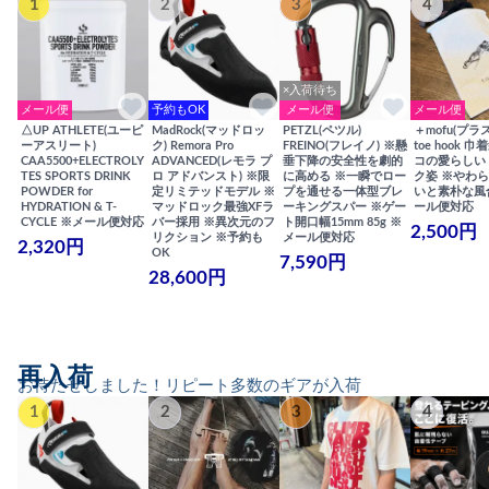
1
2
3
4
×入荷待ち
メール便
予約もOK
メール便
メール便
△UP ATHLETE(ユーピ
MadRock(マッドロッ
PETZL(ペツル)
＋mofu(プラ
ーアスリート)
ク) Remora Pro
FREINO(フレイノ) ※懸
toe hook 
CAA5500+ELECTROLY
ADVANCED(レモラ プ
垂下降の安全性を劇的
コの愛らしい
TES SPORTS DRINK
ロ アドバンスト) ※限
に高める ※一瞬でロー
ク姿 ※やわ
POWDER for
定リミテッドモデル ※
プを通せる一体型ブレ
いと素朴な風
HYDRATION & T-
マッドロック最強XFラ
ーキングスパー ※ゲー
ール便対応
CYCLE ※メール便対応
バー採用 ※異次元のフ
ト開口幅15mm 85g ※
2,500円
リクション ※予約も
メール便対応
2,320円
OK
7,590円
28,600円
再入荷
お待たせしました！リピート多数のギアが入荷
1
2
3
4