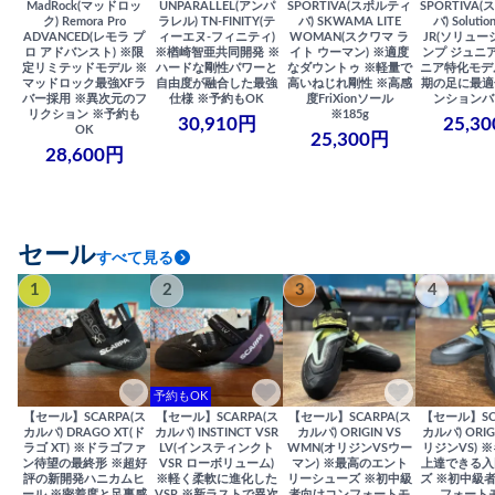
MadRock(マッドロッ
UNPARALLEL(アンパ
SPORTIVA(スポルティ
SPORTIVA
ク) Remora Pro
ラレル) TN-FINITY(テ
バ) SKWAMA LITE
バ) Solutio
ADVANCED(レモラ プ
ィーエヌ-フィニティ)
WOMAN(スクワマ ラ
JR(ソリュー
ロ アドバンスト) ※限
※楢崎智亜共同開発 ※
イト ウーマン) ※適度
ンプ ジュニア
定リミテッドモデル ※
ハードな剛性パワーと
なダウントゥ ※軽量で
ニア特化モデ
マッドロック最強XFラ
自由度が融合した最強
高いねじれ剛性 ※高感
期の足に最適
バー採用 ※異次元のフ
仕様 ※予約もOK
度FriXionソール
ンションバ
リクション ※予約も
※185g
30,910円
25,3
OK
25,300円
28,600円
セール
すべて見る
1
2
3
4
予約もOK
【セール】SCARPA(ス
【セール】SCARPA(ス
【セール】SCARPA(ス
【セール】SC
カルパ) DRAGO XT(ド
カルパ) INSTINCT VSR
カルパ) ORIGIN VS
カルパ) ORIG
ラゴ XT) ※ドラゴファ
LV(インスティンクト
WMN(オリジンVSウー
リジンVS) 
ン待望の最終形 ※超好
VSR ローボリューム)
マン) ※最高のエント
上達できる入
評の新開発ハニカムヒ
※軽く柔軟に進化した
リーシューズ ※初中級
ズ ※初中級
ール ※密着度と足裏感
VSR ※新ラストで異次
者向けコンフォートモ
フォート