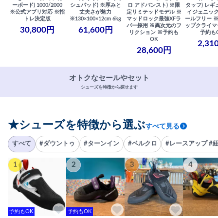
ーボード) 1000/2000
シュパッド) ※厚みと
ロ アドバンスト) ※限
タッフ) レギ
※公式アプリ対応 ※指
丈夫さが魅力
定リミテッドモデル ※
イジェニック
トレ決定版
※130×100×12cm 6kg
マッドロック最強XFラ
ールフリー 
バー採用 ※異次元のフ
ップクライマ
30,800円
61,600円
リクション ※予約も
予約も
OK
2,31
28,600円
オトクなセールやセット
シューズを特徴から探せます
★シューズを特徴から選ぶ
すべて見る
すべて
#ダウントゥ
#ターンイン
#ベルクロ
#レースアップ #
1
2
3
4
予約もOK
予約もOK