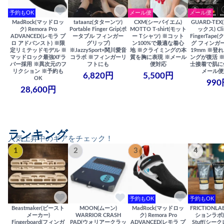
予約もOK
メール便
メール便
MadRock(マッドロッ
tataanz(タターンツ)
CXM(シーバイエム)
GUARD-TE
ク) Remora Pro
Portable Finger Grip(ポ
MOTTO T-shirt(モット
ックス) Cli
ADVANCED(レモラ プ
ータブル フィンガー
ー Tシャツ) ※コット
FingerTap
ロ アドバンスト) ※限
グリップ)
ン100%で最適な着心
グ フィンガー
定リミテッドモデル ※
※JazzySport×関川愛音
地 ※クライミングの本
19mm ※登
マッドロック最強XFラ
コラボ ※フィンガーリ
質を胸に表現 ※メール
ングが復活 
バー採用 ※異次元のフ
フトにも
便対応
士接着で肌に
リクション ※予約も
メール便
6,820円
5,500円
OK
990
28,600円
ランキング
人気上昇中のギアをチェック！
1
2
3
4
予約もOK
予約もOK
Beastmaker(ビースト
MOON(ムーン)
MadRock(マッドロッ
FRICTIONL
メーカー)
WARRIOR CRASH
ク) Remora Pro
ションラボ) S
Fingerboard(フィンガ
PAD(ウォリアークラッ
ADVANCED(レモラ プ
Stuff(シー