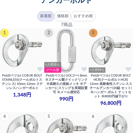
アンカーボルト
新着順
価格順
おすすめ順
7商品
1
2
3
×入荷待ち
メール便
×入荷待ち
Petzl(ペツル) COEUR BOLT
Petzl(ペツル) GO(ゴー) 8mm
Petzl(ペツル) COEUR BOLT
STAINLESS(クールボルトス
※スチール製クイックリンク
HCR(クールボルトHCR)
テンレス) 10mm 12mm ステ
※高耐久の亜鉛メッキ ※ア
12mm 高耐食性ステンレスス
ンレスハンガーボルト
ンカーにスリングを長期設置
チールアンカー(20組 セット)
可 ※メール便対応
※ハンガー ボルト ナットセ
1,348円
ット ※8000円値下がり
990円
96,800円
4
5
6