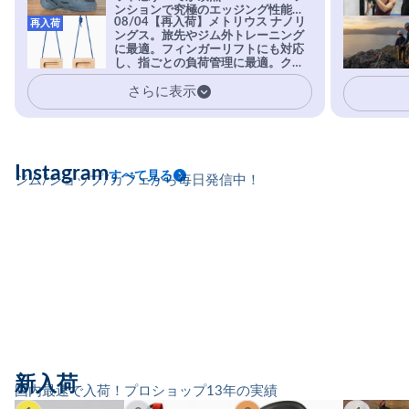
ンションで究極のエッジング性能を
08/04【再入荷】メトリウス ナノリ
再入荷
実現。進化系ラバーEvo-74はTRAX
ングス。旅先やジム外トレーニング
を凌駕する粘着力で極小ホールドに
に最適。フィンガーリフトにも対応
安心感。
し、指ごとの負荷管理に最適。クラ
イマーの指を本気で鍛えるギア。
さらに表示
Instagram
すべて見る
ジム/ショップ/カフェから毎日発信中！
新入荷
国内最速で入荷！プロショップ13年の実績