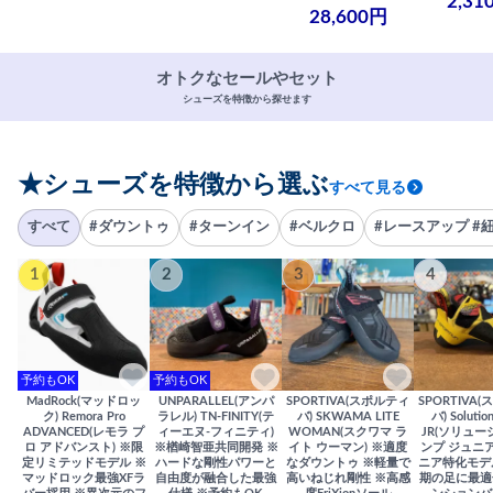
2,31
28,600円
オトクなセールやセット
シューズを特徴から探せます
★シューズを特徴から選ぶ
すべて見る
すべて
#ダウントゥ
#ターンイン
#ベルクロ
#レースアップ #
1
2
3
4
予約もOK
予約もOK
MadRock(マッドロッ
UNPARALLEL(アンパ
SPORTIVA(スポルティ
SPORTIVA
ク) Remora Pro
ラレル) TN-FINITY(テ
バ) SKWAMA LITE
バ) Solutio
ADVANCED(レモラ プ
ィーエヌ-フィニティ)
WOMAN(スクワマ ラ
JR(ソリュー
ロ アドバンスト) ※限
※楢崎智亜共同開発 ※
イト ウーマン) ※適度
ンプ ジュニア
定リミテッドモデル ※
ハードな剛性パワーと
なダウントゥ ※軽量で
ニア特化モデ
マッドロック最強XFラ
自由度が融合した最強
高いねじれ剛性 ※高感
期の足に最適