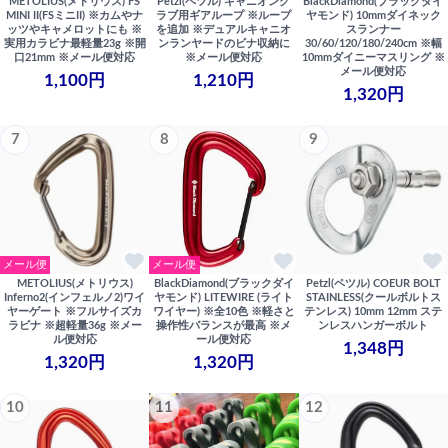
METOLIUS(メトリウス) FS
Petzl(ペツル) キャニオンク
BlackDiamond(ブラックダイ
MINI II(FSミニII) ※カムやナ
ラブ用ギアループ ※ループ
ヤモンド) 10mmダイネック
ッツやキャメロットにも ※
を追加 ※デュアルキャニオ
スランナー
実用カラビナ最軽量23g ※開
ンランヤードのビナ収納に
30/60/120/180/240cm ※幅
口21mm ※メール便対応
※メール便対応
10mmダイニーマスリング ※
メール便対応
1,100円
1,210円
1,320円
7
8
9
メール便
メール便
METOLIUS(メトリウス)
BlackDiamond(ブラックダイ
Petzl(ペツル) COEUR BOLT
Inferno2(インフェルノ2)ワイ
ヤモンド) LITEWIRE (ライト
STAINLESS(クールボルトス
ヤーゲート ※フルサイズカ
ワイヤー) ※全10色 ※軽さと
テンレス) 10mm 12mm ステ
ラビナ ※超軽量36g ※メー
操作性バランスが最高 ※メ
ンレスハンガーボルト
ル便対応
ール便対応
1,348円
1,320円
1,320円
10
11
12