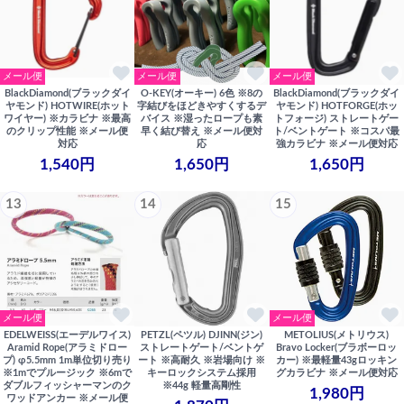
メール便
メール便
メール便
BlackDiamond(ブラックダイ
O-KEY(オーキー) 6色 ※8の
BlackDiamond(ブラックダイ
ヤモンド) HOTWIRE(ホット
字結びをほどきやすくするデ
ヤモンド) HOTFORGE(ホッ
ワイヤー) ※カラビナ ※最高
バイス ※湿ったロープも素
トフォージ) ストレートゲー
のクリップ性能 ※メール便
早く結び替え ※メール便対
ト/ベントゲート ※コスパ最
対応
応
強カラビナ ※メール便対応
1,540円
1,650円
1,650円
13
14
15
メール便
メール便
EDELWEISS(エーデルワイス)
PETZL(ペツル) DJINN(ジン)
METOLIUS(メトリウス)
Aramid Rope(アラミドロー
ストレートゲート/ベントゲ
Bravo Locker(ブラボーロッ
プ) φ5.5mm 1m単位切り売り
ート ※高耐久 ※岩場向け ※
カー) ※最軽量43gロッキン
※1mでプルージック ※6mで
キーロックシステム採用
グカラビナ ※メール便対応
ダブルフィッシャーマンのク
※44g 軽量高剛性
1,980円
ワッドアンカー ※メール便