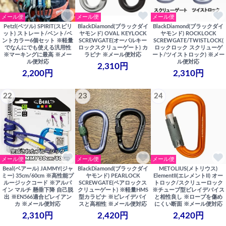
メール便
メール便
メール便
Petzl(ペツル) SPIRIT(スピリ
BlackDiamond(ブラックダイ
BlackDiamond(ブラックダイ
ット) ストレート/ベント/ベ
ヤモンド) OVAL KEYLOCK
ヤモンド) ROCKLOCK
ントカラー6個セット ※軽量
SCREWGATE(オーバルキー
SCREWGATE/TWISTLOCK(
でなんにでも使える汎用性
ロックスクリューゲート) カ
ロックロック スクリューゲ
※マーキングに最高 ※メー
ラビナ ※メール便対応
ート/ツイストロック) ※メー
ル便対応
ル便対応
2,310円
2,200円
2,310円
22
23
24
メール便
メール便
メール便
Beal(ベアール) JAMMY(ジャ
BlackDiamond(ブラックダイ
METOLIUS(メトリウス)
ミー) 35cm/60cm ※高性能プ
ヤモンド) PEARLOCK
ElementII(エレメントII) オー
ルージックコード ※アルパ
SCREWGATE(ペアロックス
トロック/スクリューロック
イン マルチ 懸垂下降 自己脱
クリューゲート) ※軽量HMS
※チューブ型ビレイデバイス
出 ※EN566適合ビレイアン
型カラビナ ※ビレイデバイ
と相性良し ※ロープを傷め
カ ※メール便対応
スと高相性 ※メール便対応
にくい断面 ※メール便対応
2,310円
2,420円
2,420円