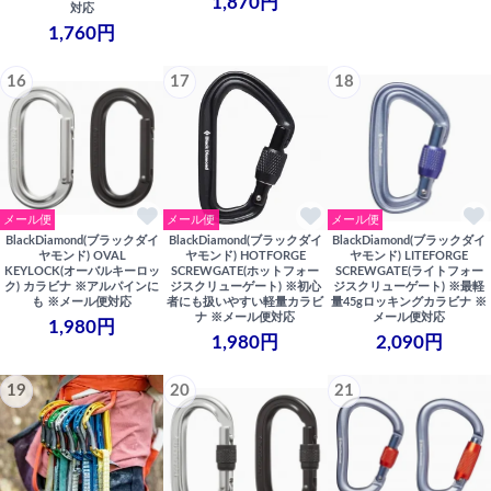
1,870円
対応
1,760円
16
17
18
メール便
メール便
メール便
BlackDiamond(ブラックダイ
BlackDiamond(ブラックダイ
BlackDiamond(ブラックダイ
ヤモンド) OVAL
ヤモンド) HOTFORGE
ヤモンド) LITEFORGE
KEYLOCK(オーバルキーロッ
SCREWGATE(ホットフォー
SCREWGATE(ライトフォー
ク) カラビナ ※アルパインに
ジスクリューゲート) ※初心
ジスクリューゲート) ※最軽
も ※メール便対応
者にも扱いやすい軽量カラビ
量45gロッキングカラビナ ※
ナ ※メール便対応
メール便対応
1,980円
1,980円
2,090円
19
20
21