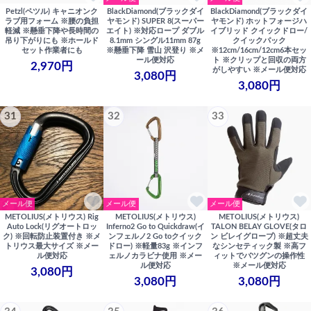
Petzl(ペツル) キャニオンク
BlackDiamond(ブラックダイ
BlackDiamond(ブラックダイ
ラブ用フォーム ※腰の負担
ヤモンド) SUPER 8(スーパー
ヤモンド) ホットフォージハ
軽減 ※懸垂下降や長時間の
エイト) ※対応ロープ ダブル
イブリッド クイックドロー/
吊り下がりにも ※ホールド
8.1mm シングル11mm 87g
クイックパック
セット作業者にも
※懸垂下降 雪山 沢登り ※メ
※12cm/16cm/12cm6本セッ
ール便対応
ト ※クリップと回収の両方
2,970円
がしやすい ※メール便対応
3,080円
3,080円
31
32
33
メール便
メール便
メール便
METOLIUS(メトリウス) Rig
METOLIUS(メトリウス)
METOLIUS(メトリウス)
Auto Lock(リグオートロッ
Inferno2 Go to Quickdraw(イ
TALON BELAY GLOVE(タロ
ク) ※回転防止装置付き ※メ
ンフェルノ2 Go toクイック
ン ビレイグローブ) ※超丈夫
トリウス最大サイズ ※メー
ドロー) ※軽量83g ※インフ
なシンセティック製 ※高フ
ル便対応
ェルノカラビナ使用 ※メー
ィットでバツグンの操作性
ル便対応
※メール便対応
3,080円
3,080円
3,080円