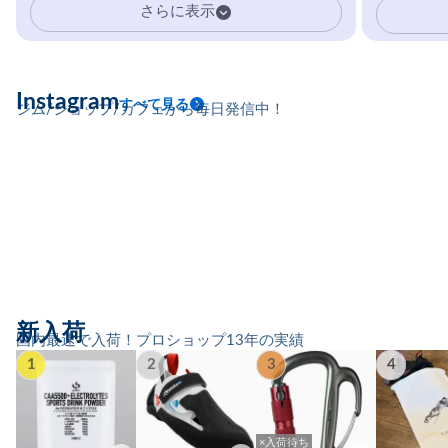
さらに表示
に耐えられる体を目指すクライマー
に、圧倒的支持を受ける専用設計サ
プリ。
Instagram
すべて見る
ジム/ショップ/カフェから毎日発信中！
新入荷
国内最速で入荷！プロショップ13年の実績
1
2
3
4
×入荷待ち