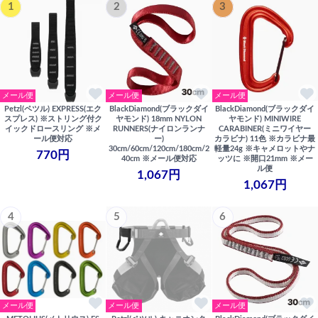
1
2
3
メール便
メール便
メール便
Petzl(ペツル) EXPRESS(エク
BlackDiamond(ブラックダイ
BlackDiamond(ブラックダイ
スプレス) ※ストリング付ク
ヤモンド) 18mm NYLON
ヤモンド) MINIWIRE
イックドロースリング ※メ
RUNNERS(ナイロンランナ
CARABINER(ミニワイヤー
ール便対応
ー)
カラビナ) 11色 ※カラビナ最
30cm/60cm/120cm/180cm/2
軽量24g ※キャメロットやナ
770円
40cm ※メール便対応
ッツに ※開口21mm ※メー
ル便
1,067円
1,067円
4
5
6
メール便
メール便
メール便