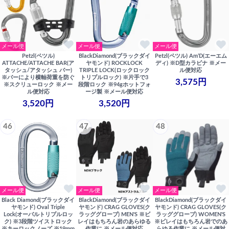
メール便
メール便
メール便
Petzl(ペツル)
BlackDiamond(ブラックダイ
Petzl(ペツル) Am’D(エーエム
ATTACHE/ATTACHE BAR(ア
ヤモンド) ROCKLOCK
ディ) ※D型カラビナ ※メー
タッシュ/アタッシュ バー)
TRIPLE LOCK(ロックロック
ル便対応
※バーにより横軸荷重を防ぐ
トリプルロック) ※片手で3
3,575円
※スクリューロック ※メー
段階ロック ※94gホットフォ
ル便対応
ージ製 ※メール便対応
3,520円
3,520円
46
47
48
メール便
メール便
メール便
Black Diamond(ブラックダイ
BlackDiamond(ブラックダイ
BlackDiamond(ブラックダイ
ヤモンド) Oval Triple
ヤモンド) CRAG GLOVES(ク
ヤモンド) CRAG GLOVES(ク
Lock(オーバルトリプルロッ
ラッググローブ) MEN'S ※ビ
ラッググローブ) WOMEN'S
ク) ※3段階ツイストロック
レイはもちろん岩のあらゆる
※ビレイはもちろん岩でのあ
※キーロックノーズ ※19mm
作業に ※メール便対応
らゆる作業に ※メール便対