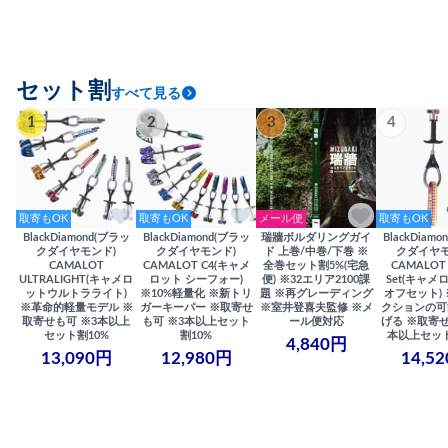
セット割
すべて見る
1
2
3
4
取寄もOK
取寄もOK
メール便
取寄もOK
BlackDiamond(ブラッ
BlackDiamond(ブラッ
瑞牆ボルダリングガイ
BlackDiam
クダイヤモンド)
クダイヤモンド)
ド 上巻/中巻/下巻 ※
クダイヤモ
CAMALOT
CAMALOT C4(キャメ
全巻セット割5%(宅急
CAMALOT 
ULTRALIGHT(キャメロ
ロット シーフォー)
便) ※32エリア2100課
Set(キャメロ
ットウルトラライト)
※10%軽量化 ※新トリ
題 ※再グレーディング
オフセット)
※革命的軽量モデル ※
ガーキーパー ※取寄せ
※室井登喜夫監修 ※メ
クションの可
取寄せも可 ※3本以上
も可 ※3本以上セット
ール便対応
げる ※取寄せ
セット割10%
割10%
本以上セット
4,840円
13,090円
12,980円
14,5