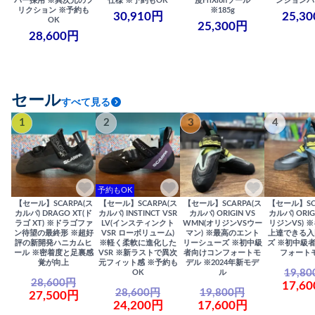
バー採用 ※異次元のフ
仕様 ※予約もOK
度FriXionソール
ンションバ
リクション ※予約も
※185g
30,910円
25,3
OK
25,300円
28,600円
セール
すべて見る
1
2
3
4
予約もOK
【セール】SCARPA(ス
【セール】SCARPA(ス
【セール】SCARPA(ス
【セール】SC
カルパ) DRAGO XT(ド
カルパ) INSTINCT VSR
カルパ) ORIGIN VS
カルパ) ORIG
ラゴ XT) ※ドラゴファ
LV(インスティンクト
WMN(オリジンVSウー
リジンVS) 
ン待望の最終形 ※超好
VSR ローボリューム)
マン) ※最高のエント
上達できる入
評の新開発ハニカムヒ
※軽く柔軟に進化した
リーシューズ ※初中級
ズ ※初中級
ール ※密着度と足裏感
VSR ※新ラストで異次
者向けコンフォートモ
フォート
覚が向上
元フィット感 ※予約も
デル ※2024年新モデ
19,8
OK
ル
28,600円
17,6
28,600円
19,800円
27,500円
24,200円
17,600円