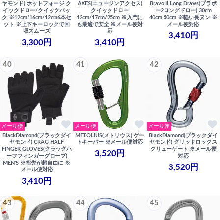
ヤモンド) ホットフォージ ク
AXES(ニュージンアクセス)
Bravo II Long Draws(ブラボ
イックドロー/クイックパッ
クイックドロー
ー2ロングドロー) 30cm
ク ※12cm/16cm/12cm6本セ
12cm/17cm/25cm ※入門に
40cm 50cm ※軽い長ヌン ※
ット ※上下キーロックで回
も最適で安全 ※メール便対
メール便対応
収スムーズ
応
3,410円
3,300円
3,410円
40
41
42
メール便
メール便
メール便
BlackDiamond(ブラックダイ
METOLIUS(メトリウス) ゲー
BlackDiamond(ブラックダイ
ヤモンド) CRAG HALF
トキーパー ※メール便対応
ヤモンド) グリッドロックス
FINGER GLOVES(クラッグハ
クリューゲート ※メール便
3,520円
ーフフィンガーグローブ)
対応
MEN'S ※指先が超自由に ※
3,520円
メール便対応
3,410円
43
44
45