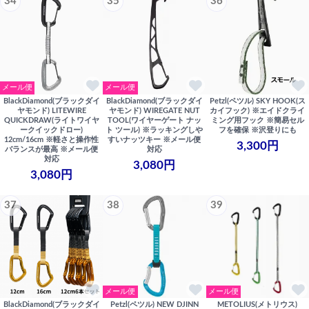
34
35
36
メール便
メール便
BlackDiamond(ブラックダイ
BlackDiamond(ブラックダイ
Petzl(ペツル) SKY HOOK(ス
ヤモンド) LITEWIRE
ヤモンド) WIREGATE NUT
カイフック) ※エイドクライ
QUICKDRAW(ライトワイヤ
TOOL(ワイヤーゲート ナッ
ミング用フック ※簡易セル
ークイックドロー)
ト ツール) ※ラッキングしや
フを確保 ※沢登りにも
12cm/16cm ※軽さと操作性
すいナッツキー ※メール便
3,300円
バランスが最高 ※メール便
対応
対応
3,080円
3,080円
37
38
39
メール便
メール便
BlackDiamond(ブラックダイ
Petzl(ペツル) NEW DJINN
METOLIUS(メトリウス)