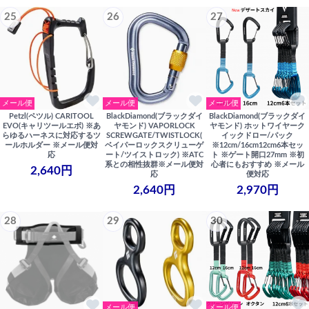
25
26
27
メール便
メール便
メール便
Petzl(ペツル) CARITOOL
BlackDiamond(ブラックダイ
BlackDiamond(ブラックダイ
EVO(キャリツールエボ) ※あ
ヤモンド) VAPORLOCK
ヤモンド) ホットワイヤーク
らゆるハーネスに対応するツ
SCREWGATE/TWISTLOCK(
イックドロー/パック
ールホルダー ※メール便対
ベイパーロックスクリューゲ
※12cm/16cm12cm6本セッ
応
ート/ツイストロック) ※ATC
ト ※ゲート開口27mm ※初
系との相性抜群※メール便対
心者にもおすすめ ※メール
2,640円
応
便対応
2,640円
2,970円
28
29
30
メール便
メール便