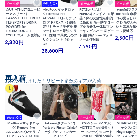
メール便
予約もOK
メール便
メール便
△UP ATHLETE(ユーピ
MadRock(マッドロッ
PETZL(ペツル)
＋mofu(プラ
ーアスリート)
ク) Remora Pro
FREINO(フレイノ) ※懸
toe hook 
CAA5500+ELECTROLY
ADVANCED(レモラ プ
垂下降の安全性を劇的
コの愛らしい
TES SPORTS DRINK
ロ アドバンスト) ※限
に高める ※一瞬でロー
ク姿 ※やわ
POWDER for
定リミテッドモデル ※
プを通せる一体型ブレ
いと素朴な風
HYDRATION & T-
マッドロック最強XFラ
ーキングスパー ※ゲー
ール便対応
CYCLE ※メール便対応
バー採用 ※異次元のフ
ト開口幅15mm 85g ※
2,500円
リクション ※予約も
メール便対応
2,320円
OK
7,590円
28,600円
再入荷
お待たせしました！リピート多数のギアが入荷
1
2
3
4
予約もOK
メール便
メール便
MadRock(マッドロッ
tataanz(タターンツ)
CXM(シーバイエム)
GUARD-TE
ク) Remora Pro
Portable Finger Grip(ポ
MOTTO T-shirt(モット
ックス) Cli
ADVANCED(レモラ プ
ータブル フィンガー
ー Tシャツ) ※コット
FingerTap
ロ アドバンスト) ※限
グリップ)
ン100%で最適な着心
グ フィンガー