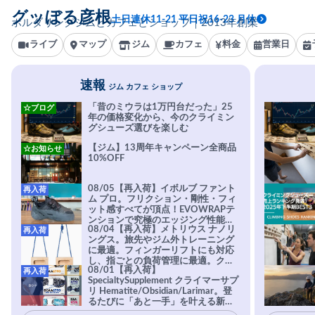
グッぼる彦根
土日連休11-21 平日祝16-23 月休
ボルダリングジムとカフェとショップ｜2013年創業
ライブ
マップ
ジム
カフェ
料金
営業日
速報
ジム カフェ ショップ
「昔のミウラは1万円台だった」25
☆ブログ
年の価格変化から、今のクライミン
グシューズ選びを楽しむ
【ジム】13周年キャンペーン全商品
☆お知らせ
10%OFF
08/05【再入荷】イボルブ ファント
再入荷
ム プロ。フリクション・剛性・フィ
ット感すべてが頂点！EVOWRAPテ
ンションで究極のエッジング性能を
08/04【再入荷】メトリウス ナノリ
再入荷
実現。進化系ラバーEvo-74はTRAX
ングス。旅先やジム外トレーニング
を凌駕する粘着力で極小ホールドに
に最適。フィンガーリフトにも対応
安心感。
し、指ごとの負荷管理に最適。クラ
08/01【再入荷】
再入荷
イマーの指を本気で鍛えるギア。
SpecialtySupplement クライマーサプ
リ Hematite/Obsidian/Larimar。登
るたびに「あと一手」を叶える新習
慣。高強度・高頻度のトレーニング