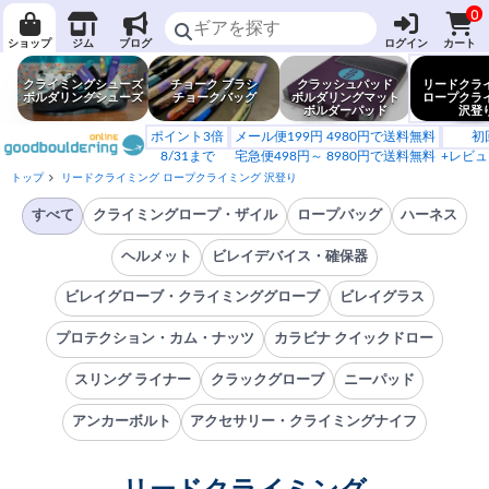
0
ショップ
ジム
ブログ
ログイン
カート
クライミングシューズ
チョーク ブラシ
クラッシュパッド
リードクラ
ボルダリングシューズ
チョークバッグ
ボルダリングマット
ロープクラ
ボルダーパッド
沢登
ポイント3倍
メール便199円 4980円で送料無料
初
8/31まで
宅急便498円～ 8980円で送料無料
+レビュ
トップ
リードクライミング ロープクライミング 沢登り
すべて
クライミングロープ・ザイル
ロープバッグ
ハーネス
ヘルメット
ビレイデバイス・確保器
ビレイグローブ・クライミンググローブ
ビレイグラス
プロテクション・カム・ナッツ
カラビナ クイックドロー
スリング ライナー
クラックグローブ
ニーパッド
アンカーボルト
アクセサリー・クライミングナイフ