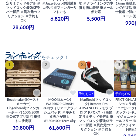
定リミテッドモデル ※
※JazzySport×関川愛音
地 ※クライミングの本
19mm ※登
マッドロック最強XFラ
コラボ ※フィンガーリ
質を胸に表現 ※メール
ングが復活 
バー採用 ※異次元のフ
フトにも
便対応
士接着で肌に
リクション ※予約も
メール便
6,820円
5,500円
OK
990
28,600円
ランキング
人気上昇中のギアをチェック！
1
2
3
4
予約もOK
予約もOK
Beastmaker(ビースト
MOON(ムーン)
MadRock(マッドロッ
FRICTIONL
メーカー)
WARRIOR CRASH
ク) Remora Pro
ションラボ) S
Fingerboard(フィンガ
PAD(ウォリアークラッ
ADVANCED(レモラ プ
Stuff(シー
ーボード) 1000/2000
シュパッド) ※厚みと
ロ アドバンスト) ※限
タッフ) レギ
※公式アプリ対応 ※指
丈夫さが魅力
定リミテッドモデル ※
イジェニック
トレ決定版
※130×100×12cm 6kg
マッドロック最強XFラ
ールフリー 
バー採用 ※異次元のフ
ップクライマ
30,800円
61,600円
リクション ※予約も
予約も
OK