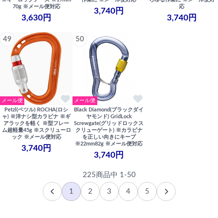
70g ※メール便対応
応
3,740円
3,630円
3,740円
49
50
メール便
メール便
Petzl(ペツル) ROCHA(ロシ
Black Diamond(ブラックダイ
ャ) ※洋ナシ型カラビナ ※ギ
ヤモンド) GridLock
アラックを軽く ※型フレー
Screwgate(グリッドロックス
ム超軽量45g ※スクリューロ
クリューゲート) ※カラビナ
ック ※メール便対応
を正しい向きにキープ
※22mm82g ※メール便対応
3,740円
3,740円
225商品中 1-50
1
2
3
4
5