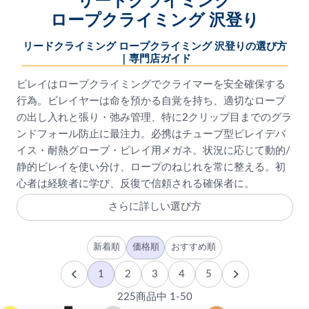
リードクライミング
ロープクライミング 沢登り
リードクライミング ロープクライミング 沢登りの選び方
｜専門店ガイド
ビレイはロープクライミングでクライマーを安全確保する
行為。ビレイヤーは命を預かる自覚を持ち、適切なロープ
の出し入れと張り・弛み管理、特に2クリップ目までのグラ
ンドフォール防止に最注力。必携はチューブ型ビレイデバ
イス・耐熱グローブ・ビレイ用メガネ。状況に応じて動的/
静的ビレイを使い分け、ロープのねじれを常に整える。初
心者は経験者に学び、反復で信頼される確保者に。
さらに詳しい選び方
新着順
価格順
おすすめ順
1
2
3
4
5
225商品中 1-50