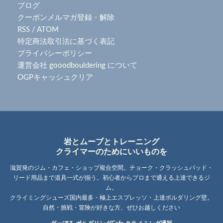
ブログ
クーポンメルマガ登録・解除
RSS
/
ATOM
特定商法取引法に基づく表記
プライバシーポリシー
運営会社 gooodbouldering について
OGPキャッシュクリア
岩とムーブとトレーニング
クライマーのためにいいものを
滋賀発のジム・カフェ・ショップ複合空間。チョーク・クラッシュパッド・
リード用品まで道具一式が揃う。初心者からプロまで通える上達できるジ
ム。
クライミングシューズ国内最多・極上エスプレッソ・上達ボルダリング壁。
自然・挑戦・冒険が好きな方、ぜひお越しください