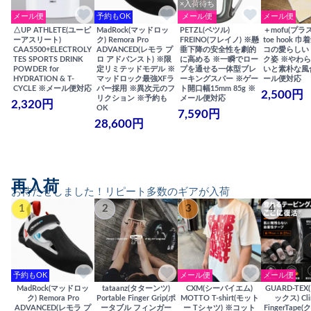
×入荷待ち
メール便
予約もOK
メール便
メール便
△UP ATHLETE(ユーピ
MadRock(マッドロッ
PETZL(ペツル)
＋mofu(プラ
ーアスリート)
ク) Remora Pro
FREINO(フレイノ) ※懸
toe hook 
CAA5500+ELECTROLY
ADVANCED(レモラ プ
垂下降の安全性を劇的
コの愛らしい
TES SPORTS DRINK
ロ アドバンスト) ※限
に高める ※一瞬でロー
ク姿 ※やわ
POWDER for
定リミテッドモデル ※
プを通せる一体型ブレ
いと素朴な風
HYDRATION & T-
マッドロック最強XFラ
ーキングスパー ※ゲー
ール便対応
CYCLE ※メール便対応
バー採用 ※異次元のフ
ト開口幅15mm 85g ※
2,500円
リクション ※予約も
メール便対応
2,320円
OK
7,590円
28,600円
再入荷
お待たせしました！リピート多数のギアが入荷
1
2
3
4
予約もOK
メール便
メール便
MadRock(マッドロッ
tataanz(タターンツ)
CXM(シーバイエム)
GUARD-TE
ク) Remora Pro
Portable Finger Grip(ポ
MOTTO T-shirt(モット
ックス) Cli
ADVANCED(レモラ プ
ータブル フィンガー
ー Tシャツ) ※コット
FingerTap