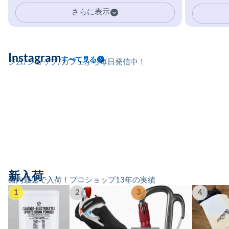
イマーの指を本気で鍛えるギア。
さらに表示
Instagram
すべて見る
ジム/ショップ/カフェから毎日発信中！
新入荷
国内最速で入荷！プロショップ13年の実績
1
2
3
4