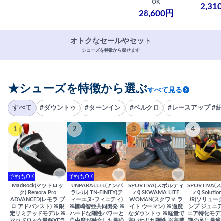
OK
2,31
28,600円
オトクなセールやセット
シューズを特徴から探せます
★シューズを特徴から選ぶ
すべて見る
すべて
#ダウントゥ
#ターンイン
#ベルクロ
#レースアップ #
1
2
3
4
予約もOK
予約もOK
MadRock(マッドロッ
UNPARALLEL(アンパ
SPORTIVA(スポルティ
SPORTIVA
ク) Remora Pro
ラレル) TN-FINITY(テ
バ) SKWAMA LITE
バ) Solutio
ADVANCED(レモラ プ
ィーエヌ-フィニティ)
WOMAN(スクワマ ラ
JR(ソリュー
ロ アドバンスト) ※限
※楢崎智亜共同開発 ※
イト ウーマン) ※適度
ンプ ジュニア
定リミテッドモデル ※
ハードな剛性パワーと
なダウントゥ ※軽量で
ニア特化モデ
マッドロック最強XFラ
自由度が融合した最強
高いねじれ剛性 ※高感
期の足に最適