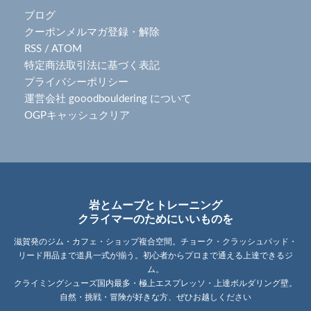
ブログ
クーポンメルマガ登録・解除
RSS
/
ATOM
特定商法取引法に基づく表記
プライバシーポリシー
運営会社 gooodbouldering について
OGPキャッシュクリア
岩とムーブとトレーニング
クライマーのためにいいものを
滋賀発のジム・カフェ・ショップ複合空間。チョーク・クラッシュパッド・
リード用品まで道具一式が揃う。初心者からプロまで通える上達できるジ
ム。
クライミングシューズ国内最多・極上エスプレッソ・上達ボルダリング壁。
自然・挑戦・冒険が好きな方、ぜひお越しください