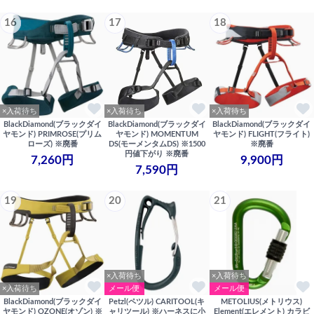
16
17
18
×入荷待ち
×入荷待ち
×入荷待ち
BlackDiamond(ブラックダイ
BlackDiamond(ブラックダイ
BlackDiamond(ブラックダイ
ヤモンド) PRIMROSE(プリム
ヤモンド) MOMENTUM
ヤモンド) FLIGHT(フライト)
ローズ) ※廃番
DS(モーメンタムDS) ※1500
※廃番
円値下がり ※廃番
7,260円
9,900円
7,590円
19
20
21
×入荷待ち
×入荷待ち
×入荷待ち
メール便
メール便
BlackDiamond(ブラックダイ
Petzl(ペツル) CARITOOL(キ
METOLIUS(メトリウス)
ヤモンド) OZONE(オゾン) ※
ャリツール) ※ハーネスに小
Element(エレメント) カラビ