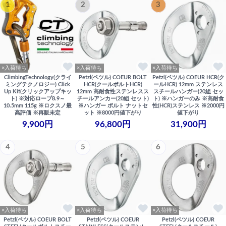
1
2
3
×入荷待ち
×入荷待ち
×入荷待ち
ClimbingTechnology(クライ
Petzl(ペツル) COEUR BOLT
Petzl(ペツル) COEUR HCR(ク
ミングテクノロジー) Click
HCR(クールボルトHCR)
ールHCR) 12mm ステンレス
Up Kit(クリックアップキッ
12mm 高耐食性ステンレスス
スチールハンガー(20組 セッ
ト) ※対応ロープ8.9～
チールアンカー(20組 セット)
ト) ※ハンガーのみ ※高耐食
10.5mm 115g ※ロクスノ最
※ハンガー ボルト ナットセ
性(HCR)ステンレス ※2000円
高評価 ※再販未定
ット ※8000円値下がり
値下がり
9,900円
96,800円
31,900円
4
5
6
×入荷待ち
×入荷待ち
×入荷待ち
Petzl(ペツル) COEUR BOLT
Petzl(ペツル) COEUR
Petzl(ペツル) COEUR