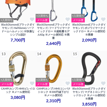
×入荷待ち
×入荷待ち
×入荷待ち
メール便
メール便
BlackDiamond(ブラックダイ
BlackDiamond(ブラックダイ
BlackDiamond(ブラックダイ
ヤモンド) Halfdome(ハーフ
ヤモンド) フードワイヤーク
ヤモンド) ポジワイヤークイ
ドームヘルメット) ※快適な
イックドロー ※超軽量モデ
ックドロー ※メール便対応
シンプル設計
ル82g ※メール便対応 ※廃
※廃番
番
7,700円
2,090円
2,640円
13
14
15
×入荷待ち
×入荷待ち
×入荷待ち
メール便
メール便
メール便
CAMP(カンプ) HMSビレイロ
CAMP(カンプ) HMSコンパク
BlackDiamond(ブラックダイ
ック ※メール便対応
トロック ※300円値下がり
ヤモンド) マグネトロングリ
※メール便対応
ッドロック ※メール便対応
3,080円
※廃番
2,310円
3,850円