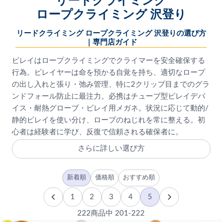
リードクライミング
ロープクライミング 沢登り
リードクライミング ロープクライミング 沢登りの選び方
｜専門店ガイド
ビレイはロープクライミングでクライマーを安全確保する
行為。ビレイヤーは命を預かる自覚を持ち、適切なロープ
の出し入れと張り・弛み管理、特に2クリップ目までのグラ
ンドフォール防止に最注力。必携はチューブ型ビレイデバ
イス・耐熱グローブ・ビレイ用メガネ。状況に応じて動的/
静的ビレイを使い分け、ロープのねじれを常に整える。初
心者は経験者に学び、反復で信頼される確保者に。
さらに詳しい選び方
新着順
価格順
おすすめ順
1
2
3
4
5
222商品中 201-222