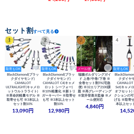
セット割
すべて見る
1
2
3
4
取寄もOK
取寄もOK
メール便
取寄もOK
BlackDiamond(ブラッ
BlackDiamond(ブラッ
瑞牆ボルダリングガイ
BlackDiam
クダイヤモンド)
クダイヤモンド)
ド 上巻/中巻/下巻 ※
クダイヤモ
CAMALOT
CAMALOT C4(キャメ
全巻セット割5%(宅急
CAMALOT 
ULTRALIGHT(キャメロ
ロット シーフォー)
便) ※32エリア2100課
Set(キャメロ
ットウルトラライト)
※10%軽量化 ※新トリ
題 ※再グレーディング
オフセット)
※革命的軽量モデル ※
ガーキーパー ※取寄せ
※室井登喜夫監修 ※メ
クションの可
取寄せも可 ※3本以上
も可 ※3本以上セット
ール便対応
げる ※取寄せ
セット割10%
割10%
本以上セット
4,840円
13,090円
12,980円
14,5