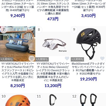
STEEL(クールボルトスチー
STAINLESS(クールステンレ
STEEL(クールスチール)
ル) 10mm 12mm スチールハ
ス) 10mm 12mm ステンレス
10mm 12mm スチールハンガ
ンガーボルト(20組 セット販
ハンガー ※角丸形状でカラ
ー(20組 セット販売) ※300円
売) ※400円値下がり
ビナの摩耗軽減 ※耐腐食性
値下がり
に優れた素材
9,240円
3,410円
473円
7
8
9
×入荷待ち
×入荷待ち
×入荷待ち
YY VERTICAL(ワイワイバー
YY VERTICAL(ワイワイバー
BlackDiamond(ブラックダイ
ティカル) Plasfun First(プラ
ティカル) Belay Glasses(ビ
ヤモンド) ベイパーヘルメッ
スファンファースト) ※ビレ
レイグラス) Classic(クラシッ
ト ※170gの最軽量ヘルメッ
イグラス入門 ※低価格でビ
ク) ※世界最軽量 ※首や腕の
ト ※2023年新モデル
レイグラスを試したい方に
負担軽減 ※お子さんのビレ
19,250円
※再販未定
イに ※再販未定
8,250円
13,200円
10
11
12