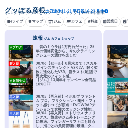
グッぼる彦根
土日連休11-21 平日祝16-23 月休
ボルダリングジムとカフェとショップ｜2013年創業
ライブ
マップ
ジム
カフェ
料金
営業日
速報
ジム カフェ ショップ
「昔のミウラは1万円台だった」25
☆ブログ
年の価格変化から、今のクライミン
グシューズ選びを楽しむ
08/06【セール】8月末まで！スカル
新入荷
パ インスティンクト VSR LV。軽く柔
軟に進化したVSR。新ラスト(足型)で
異次元のフィット感。
【ジム】13周年キャンペーン全商品
☆お知らせ
10%OFF
08/05【再入荷】イボルブ ファント
再入荷
ム プロ。フリクション・剛性・フィ
ット感すべてが頂点！EVOWRAPテ
ンションで究極のエッジング性能を
08/04【再入荷】メトリウス ナノリ
再入荷
実現。進化系ラバーEvo-74はTRAX
ングス。旅先やジム外トレーニング
を凌駕する粘着力で極小ホールドに
に最適。フィンガーリフトにも対応
安心感。
し、指ごとの負荷管理に最適。クラ