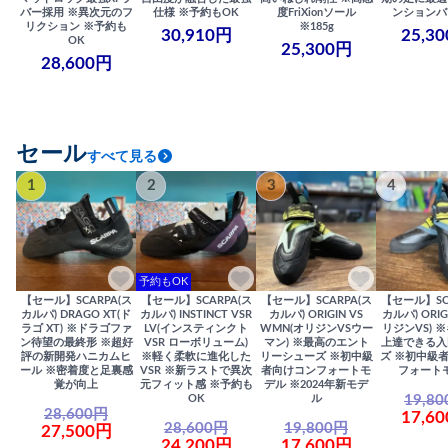
バー採用 ※異次元のフ
仕様 ※予約もOK
度FriXionソール
ンションバ
リクション ※予約も
※185g
30,910円
25,3
OK
25,300円
28,600円
セール
すべて見る
1
2
3
4
予約もOK
【セール】SCARPA(ス
【セール】SCARPA(ス
【セール】SCARPA(ス
【セール】SC
カルパ) DRAGO XT(ド
カルパ) INSTINCT VSR
カルパ) ORIGIN VS
カルパ) ORIG
ラゴ XT) ※ドラゴファ
LV(インスティンクト
WMN(オリジンVSウー
リジンVS) 
ン待望の最終形 ※超好
VSR ローボリューム)
マン) ※最高のエント
上達できる入
評の新開発ハニカムヒ
※軽く柔軟に進化した
リーシューズ ※初中級
ズ ※初中級
ール ※密着度と足裏感
VSR ※新ラストで異次
者向けコンフォートモ
フォート
覚が向上
元フィット感 ※予約も
デル ※2024年新モデ
19,8
OK
ル
28,600円
17,6
28,600円
19,800円
27,500円
24,200円
17,600円