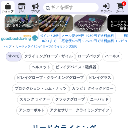
0
ショップ
ジム
ブログ
ログイン
カート
クライミングシューズ
チョーク ブラシ
クラッシュパッド
リードクラ
ボルダリングシューズ
チョークバッグ
ボルダリングマット
ロープクラ
ボルダーパッド
沢登
ポイント3倍
メール便199円 4980円で送料無料
初
8/31まで
宅急便498円～ 8980円で送料無料
+レビュ
トップ
リードクライミング ロープクライミング 沢登り
すべて
クライミングロープ・ザイル
ロープバッグ
ハーネス
ヘルメット
ビレイデバイス・確保器
ビレイグローブ・クライミンググローブ
ビレイグラス
プロテクション・カム・ナッツ
カラビナ クイックドロー
スリング ライナー
クラックグローブ
ニーパッド
アンカーボルト
アクセサリー・クライミングナイフ