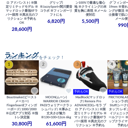
ロ アドバンスト) ※限
グリップ)
ン100%で最適な着心
グ フィンガー
定リミテッドモデル ※
※JazzySport×関川愛音
地 ※クライミングの本
19mm ※登
マッドロック最強XFラ
コラボ ※フィンガーリ
質を胸に表現 ※メール
ングが復活 
バー採用 ※異次元のフ
フトにも
便対応
士接着で肌に
リクション ※予約も
メール便
6,820円
5,500円
OK
990
28,600円
ランキング
人気上昇中のギアをチェック！
1
2
3
4
予約もOK
予約もOK
Beastmaker(ビースト
MOON(ムーン)
MadRock(マッドロッ
FRICTIONL
メーカー)
WARRIOR CRASH
ク) Remora Pro
ションラボ) S
Fingerboard(フィンガ
PAD(ウォリアークラッ
ADVANCED(レモラ プ
Stuff(シー
ーボード) 1000/2000
シュパッド) ※厚みと
ロ アドバンスト) ※限
タッフ) レギ
※公式アプリ対応 ※指
丈夫さが魅力
定リミテッドモデル ※
イジェニック
トレ決定版
※130×100×12cm 6kg
マッドロック最強XFラ
ールフリー 
バー採用 ※異次元のフ
ップクライマ
30,800円
61,600円
リクション ※予約も
予約も