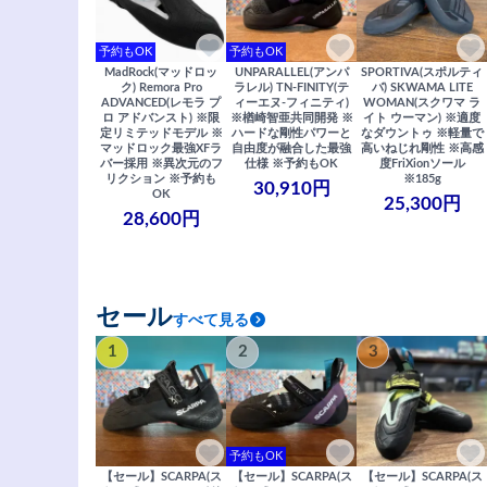
予約もOK
予約もOK
MadRock(マッドロッ
UNPARALLEL(アンパ
SPORTIVA(スポルティ
ク) Remora Pro
ラレル) TN-FINITY(テ
バ) SKWAMA LITE
ADVANCED(レモラ プ
ィーエヌ-フィニティ)
WOMAN(スクワマ ラ
ロ アドバンスト) ※限
※楢崎智亜共同開発 ※
イト ウーマン) ※適度
定リミテッドモデル ※
ハードな剛性パワーと
なダウントゥ ※軽量で
マッドロック最強XFラ
自由度が融合した最強
高いねじれ剛性 ※高感
バー採用 ※異次元のフ
仕様 ※予約もOK
度FriXionソール
リクション ※予約も
※185g
30,910円
OK
25,300円
28,600円
セール
すべて見る
1
2
3
予約もOK
【セール】SCARPA(ス
【セール】SCARPA(ス
【セール】SCARPA(ス