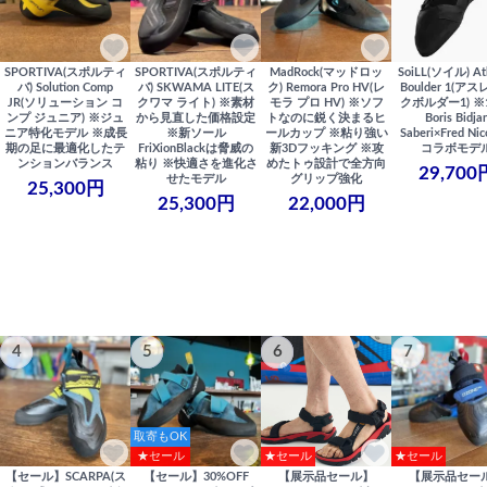
SPORTIVA(スポルティ
SPORTIVA(スポルティ
MadRock(マッドロッ
SoiLL(ソイル) Ath
バ) Solution Comp
バ) SKWAMA LITE(ス
ク) Remora Pro HV(レ
Boulder 1(ア
JR(ソリューション コ
クワマ ライト) ※素材
モラ プロ HV) ※ソフ
クボルダー1) ※1
ンプ ジュニア) ※ジュ
から見直した価格設定
トなのに鋭く決まるヒ
Boris Bidja
ニア特化モデル ※成長
※新ソール
ールカップ ※粘り強い
Saberi×Fred Ni
期の足に最適化したテ
FriXionBlackは脅威の
新3Dフッキング ※攻
コラボモデ
ンションバランス
粘り ※快適さを進化さ
めたトゥ設計で全方向
29,700
せたモデル
グリップ強化
25,300円
25,300円
22,000円
4
5
6
7
取寄もOK
★セール
★セール
★セール
【セール】SCARPA(ス
【セール】30%OFF
【展示品セール】
【展示品セー