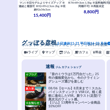
マン) ※旧モデルよりサイズアップ ※
※74×49×3cm 1.5kg ※送料無料(
連結と着脱可 ※92×99×2.5cm 2kg ※収
同梱不可) ※再販未定
納92x54x5cm
8,800円
15,400円
グッぼる彦根
土日連休11-21 平日祝16-23 月休
ボルダリングジムとカフェとショップ｜2013年創業
ライブ
マップ
ジム
カフェ
料金
速報
ジム カフェ ショップ
「昔のミウラは1万円台だった」25
☆ブログ
年の価格変化から、今のクライミン
グシューズ選びを楽しむ
08/06【セール】8月末まで！スカル
新入荷
パ インスティンクト VSR LV。軽く柔
軟に進化したVSR。新ラスト(足型)で
異次元のフィット感。
【ジム】13周年キャンペーン全商品
☆お知らせ
10%OFF