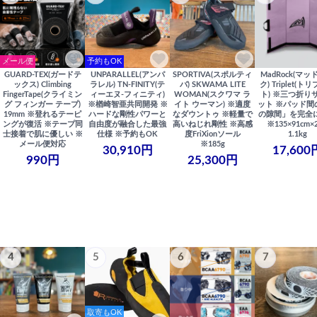
メール便
予約もOK
GUARD-TEX(ガードテ
UNPARALLEL(アンパ
SPORTIVA(スポルティ
MadRock(マッ
ックス) Climbing
ラレル) TN-FINITY(テ
バ) SKWAMA LITE
ク) Triplet(ト
FingerTape(クライミン
ィーエヌ-フィニティ)
WOMAN(スクワマ ラ
ト) ※三つ折り
グ フィンガー テープ)
※楢崎智亜共同開発 ※
イト ウーマン) ※適度
ット ※パッド間
19mm ※登れるテーピ
ハードな剛性パワーと
なダウントゥ ※軽量で
の隙間」を完全
ングが復活 ※テープ同
自由度が融合した最強
高いねじれ剛性 ※高感
※135×91cm×
士接着で肌に優しい ※
仕様 ※予約もOK
度FriXionソール
1.1kg
メール便対応
※185g
30,910円
17,600
990円
25,300円
4
5
6
7
取寄もOK