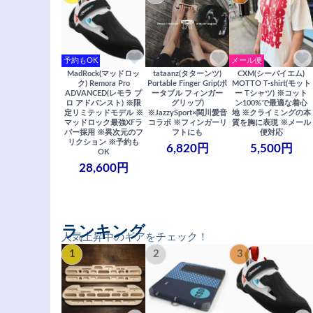
予約もOK
メール便
MadRock(マッドロッ
tataanz(タターンツ)
CXM(シーバイエム)
ク) Remora Pro
Portable Finger Grip(ポ
MOTTO T-shirt(モット
ADVANCED(レモラ プ
ータブル フィンガー
ー Tシャツ) ※コット
ロ アドバンスト) ※限
グリップ)
ン100%で最適な着心
定リミテッドモデル ※
※JazzySport×関川愛音
地 ※クライミングの本
マッドロック最強XFラ
コラボ ※フィンガーリ
質を胸に表現 ※メール
バー採用 ※異次元のフ
フトにも
便対応
リクション ※予約も
6,820円
5,500円
OK
28,600円
ランキング
人気上昇中のギアをチェック！
1
2
3