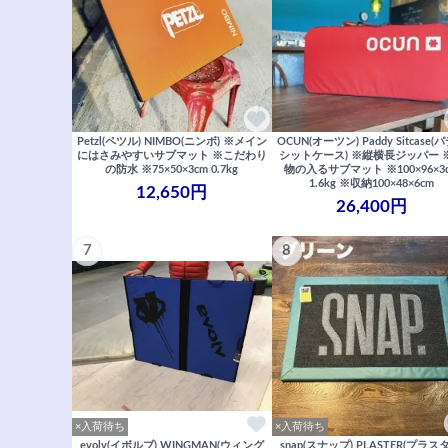
Petzl(ペツル) NIMBO(ニンボ) ※メイン
OCUN(オーツン) Paddy Sitcase(
にはさみやすいサブマット ※こだわり
シットケース) ※縦横長ジッパー 
の防水 ※75×50×3cm 0.7kg
物の入るサブマット ※100×96×3
1.6kg ※収納100×48×6cm
12,650円
26,400円
7
8
×入荷待ち
×入荷待ち
evolv(イボルブ) WINGMAN(ウィング
snap(スナップ) PLASTER(プラス