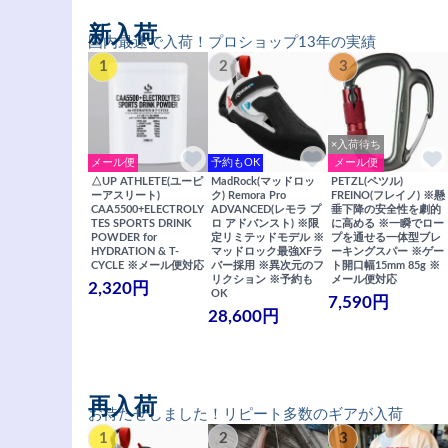
新入荷
国内最速で入荷！プロショップ13年の実績
1
2
3
×入荷待ち
メール便
予約もOK
メール便
△UP ATHLETE(ユーピ
MadRock(マッドロッ
PETZL(ペツル)
ーアスリート)
ク) Remora Pro
FREINO(フレイノ) ※懸
CAA5500+ELECTROLY
ADVANCED(レモラ プ
垂下降の安全性を劇的
TES SPORTS DRINK
ロ アドバンスト) ※限
に高める ※一瞬でロー
POWDER for
定リミテッドモデル ※
プを通せる一体型ブレ
HYDRATION & T-
マッドロック最強XFラ
ーキングスパー ※ゲー
CYCLE ※メール便対応
バー採用 ※異次元のフ
ト開口幅15mm 85g ※
リクション ※予約も
メール便対応
2,320円
OK
7,590円
28,600円
再入荷
お待たせしました！リピート多数のギアが入荷
1
2
3