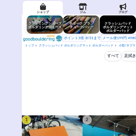
ショップ
ジム
ブログ
クライミングシューズ
チョーク ブラシ
クラッシュパッド
ボルダリングシューズ
チョークバッグ
ボルダリングマット
ボルダーパッド
ポイント3倍
8/31まで
メール便199円 49
トップ
クラッシュパッド ボルダリングマット ボルダーパッド
小型/サブマッ
すべて
足拭き
1
2