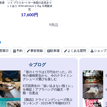
宅配便
ンド プラスター) ※一体型の足拭きマ
ットあり ※94×60×6cm 1.7kg ※再販未
定
17,600円
9商品
営業日
予約
事前登録
駐車場
よくある質問
ショップ
☆ブログ
「昔のミウラは1万円台だった」25
年の価格変化から、今のクライミン
グシューズ選びを楽しむ
8万回再生の「追い込まない指トレ」
を検証｜アブラハングの論文・手
順・注意点
【製品】クライミングシューズ売上
ランキング - 2025年下半期BEST3