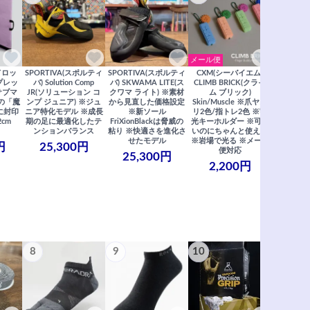
メール便
ドロッ
SPORTIVA(スポルティ
SPORTIVA(スポルティ
CXM(シーバイエム)
SoiLL(ソイ
リプレッ
バ) Solution Comp
バ) SKWAMA LITE(ス
CLIMB BRICK(クライ
Boulde
サブマ
JR(ソリューション コ
クワマ ライト) ※素材
ム ブリック)
クボルダー1
の「魔
ンプ ジュニア) ※ジュ
から見直した価格設定
Skin/Muscle ※爪ヤス
Boris
に封印
ニア特化モデル ※成長
※新ソール
リ2色/指トレ2色 ※蓄
Saberi×F
2cm
期の足に最適化したテ
FriXionBlackは脅威の
光キーホルダー ※可愛
コラ
ンションバランス
粘り ※快適さを進化さ
いのにちゃんと使える
29,
せたモデル
※岩場で光る ※メール
円
25,300円
便対応
25,300円
2,200円
8
9
10
11