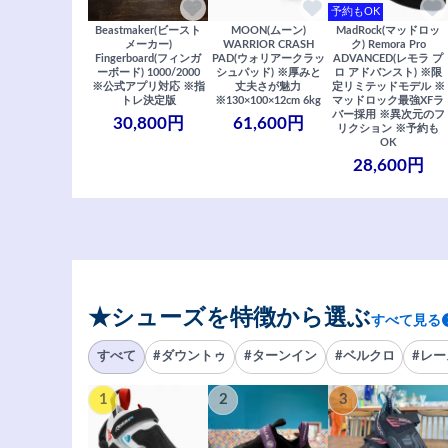
予約もOK
Beastmaker(ビースト
MOON(ムーン)
MadRock(マッドロッ
メーカー)
WARRIOR CRASH
ク) Remora Pro
Fingerboard(フィンガ
PAD(ウォリアークラッ
ADVANCED(レモラ プ
ーボード) 1000/2000
シュパッド) ※厚みと
ロ アドバンスト) ※限
※公式アプリ対応 ※指
丈夫さが魅力
定リミテッドモデル ※
トレ決定版
※130×100×12cm 6kg
マッドロック最強XFラ
バー採用 ※異次元のフ
30,800円
61,600円
リクション ※予約も
OK
28,600円
★シューズを特徴から選ぶ
すべて見る
すべて
#ダウントゥ
#ターンイン
#ベルクロ
#レー
1
2
3