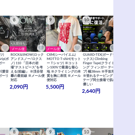
8
9
10
11
×入荷待ち
メール便
メール便
メール便
ツ)
ROCK&SNOW(ロック
CXM(シーバイエム)
GUARD-TEX(ガードテ
GUARD-
Grip(ポ
アンドスノー/ロクス
MOTTO T-shirt(モット
ックス) Climbing
ックス) Cli
ガー
ノ) 110 「日本の岩
ー Tシャツ) ※コット
Finger Tape(クライミ
FingerT
場“テストピース”を考
ン100%で最適な着心
ング フィンガー テー
グ フィン
×関川愛音
える(前編)」 ※渓谷登
地 ※クライミングの本
プ) 幅38mm ※手首用
19mm 
ガーリ
攀の最前線 ※メール便
質を胸に表現 ※メール
※登れるテーピング ※
ングが復活
対応
便対応
テープ同士接着で肌に
士接着で肌
優しい
メール便
2,090円
5,500円
2,640円
990円
8
9
10
11