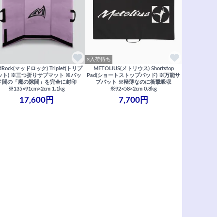
×入荷待ち
dRock(マッドロック) Triplet(トリプ
METOLIUS(メトリウス) Shortstop
ット) ※三つ折りサブマット ※パッ
Pad(ショートストップパッド) ※万能サ
ド間の「魔の隙間」を完全に封印
ブパット ※極薄なのに衝撃吸収
※135×91cm×2cm 1.1kg
※92×58×2cm 0.8kg
17,600円
7,700円