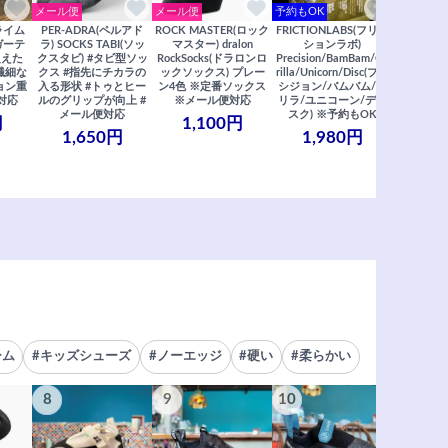
メール便
メール便
予約もOK
メール便
クライム
PER-ADRA(ペルアド
ROCK MASTER(ロック
FRICTIONLABS(フリク
笠置山ク
ガーテ
ラ) SOCKS TABI(ソッ
マスター) dralon
ションラボ)
リアガイド
超えた
クスタビ) #タビ型ソッ
RockSocks(ドラロンロ
Precision/BamBam/Go
2022年度
※繊細な
クス #指先にチカラの
ックソックス) プレー
rilla/Unicorn/Disc(プレ
/ 里西 里
ョン重
入る形状 #トゥとヒー
ン4色 ※定番ソックス
シジョン/バムバム/ゴ
リア ※
対応
ルのグリップが向上 #
※メール便対応
リラ/ユニコーン/ディ
2,
メール便対応
スク) ※予約もOK
円
1,100円
1,650円
1,980円
ーム
#キッズシューズ
#ノーエッジ
#硬い
#柔らかい
8
9
10