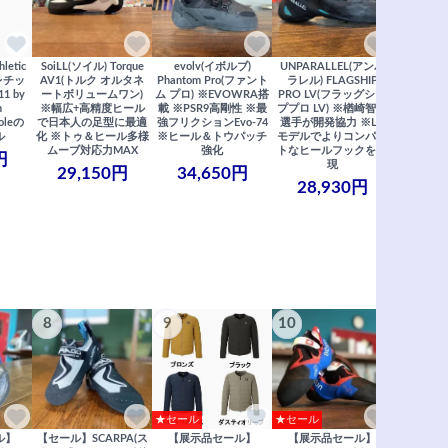
さら
letic
SoiLL(ソイル) Torque
evolv(イボルブ)
UNPARALLEL(アンパ
スレチッ
AV1(トルク オルタネ
Phantom Pro(ファント
ラレル) FLAGSHIP
1 by
ートボリュームワン)
ム プロ) ※EVOWRA搭
PRO LV(フラッグシッ
n
※幅広+高精度ヒール
載 ※PSR9高剛性 ※最
ププロ LV) ※楢崎智亜
すべ
coleの
で日本人の足型に最適
強フリクションEvo-74
選手が開発協力 ※LV
ル
化 ※トゥ＆ヒール多様
※ヒール＆トウパッチ
モデルでよりコンパク
ムーブ対応力MAX
強化
トなヒールフックを実
円
現
29,150円
34,650円
28,930円
8
9
10
★セール
★セール
ル】
【セール】SCARPA(ス
【展示品セール】
【展示品セール】