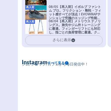
08/05【再入荷】イボルブ ファント
再入荷
ム プロ。フリクション・剛性・フィ
ット感すべてが頂点！EVOWRAPテ
ンションで究極のエッジング性能を
08/04【再入荷】メトリウス ナノリ
再入荷
実現。進化系ラバーEvo-74はTRAX
ングス。旅先やジム外トレーニング
を凌駕する粘着力で極小ホールドに
に最適。フィンガーリフトにも対応
安心感。
し、指ごとの負荷管理に最適。クラ
イマーの指を本気で鍛えるギア。
さらに表示
Instagram
すべて見る
ジム/ショップ/カフェから毎日発信中！