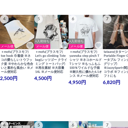
4
5
6
7
×入荷待ち
×入荷待ち
メール便
メール便
メール便
＋mofu(プラスモフ)
＋mofu(プラスモフ)
＋mofu(プラスモフ)
tataanz(タターン
toe hook 巾着袋 ※ネ
Let's go climbing Tote
yannoka step pinch T
Portable Finger 
コの愛らしいトウフッ
bag(レッツゴー クライ
シャツ ※ネコホールド
ータブル フィン
ク姿 ※やわらかな色合
ミング トートバッグ)
Tシャツ ※もっふもふ
グリップ)
いと素朴な風合い ※メ
※再生素材 ※大容量
100％ワイルドな子猫
※JazzySport
ール便対応
14L ※メール便対応
※耐久性に優れた6.1オ
コラボ ※フィン
ンス ※メール便対応
フトにも
2,500円
4,500円
4,950円
6,820円
4
5
6
7