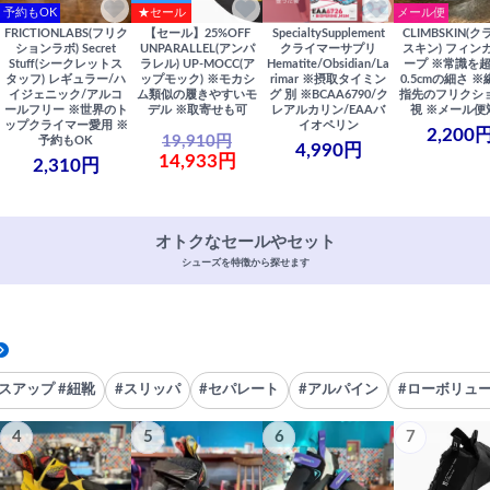
予約もOK
★セール
メール便
FRICTIONLABS(フリク
【セール】25%OFF
SpecialtySupplement
CLIMBSKIN(
ションラボ) Secret
UNPARALLEL(アンパ
クライマーサプリ
スキン) フィン
Stuff(シークレットス
ラレル) UP-MOCC(ア
Hematite/Obsidian/La
ープ ※常識を
タッフ) レギュラー/ハ
ップモック) ※モカシ
rimar ※摂取タイミン
0.5cmの細さ 
イジェニック/アルコ
ム類似の履きやすいモ
グ 別 ※BCAA6790/ク
指先のフリクシ
ールフリー ※世界のト
デル ※取寄せも可
レアルカリン/EAAバ
視 ※メール便
ップクライマー愛用 ※
イオペリン
2,200
19,910円
予約もOK
4,990円
14,933円
2,310円
オトクなセールやセット
シューズを特徴から探せます
スアップ #紐靴
#スリッパ
#セパレート
#アルパイン
#ローボリュ
4
5
6
7