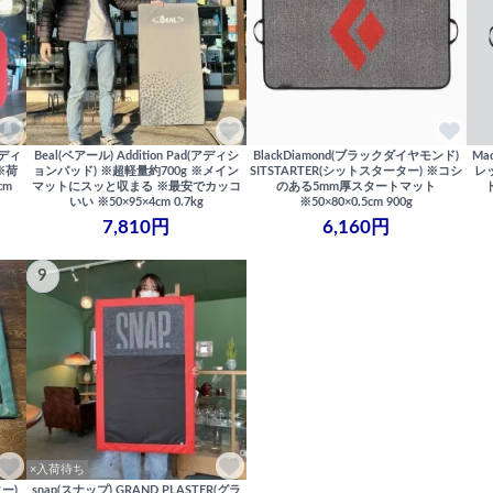
パディ
Beal(ベアール) Addition Pad(アディシ
BlackDiamond(ブラックダイヤモンド)
Ma
※荷
ョンパッド) ※超軽量約700g ※メイン
SITSTARTER(シットスターター) ※コシ
レ
cm
マットにスッと収まる ※最安でカッコ
のある5mm厚スタートマット
いい ※50×95×4cm 0.7kg
※50×80×0.5cm 900g
7,810円
6,160円
9
×入荷待ち
ター)
snap(スナップ) GRAND PLASTER(グラ