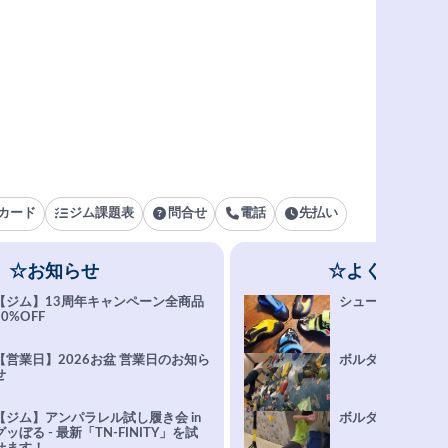
カード
ジム課題表
問合せ
電話
先払い
☆お知らせ
☆よくある質
【ジム】13周年キャンペーン全商品
シューズ選びFAQ
10%OFF
【営業日】2026お盆 営業日のお知ら
ボルダリング上達Q
せ
【ジム】アンパラレル試し履き会 in
ボルダリングトレ
グッぼる - 最新「TN-FINITY」を試