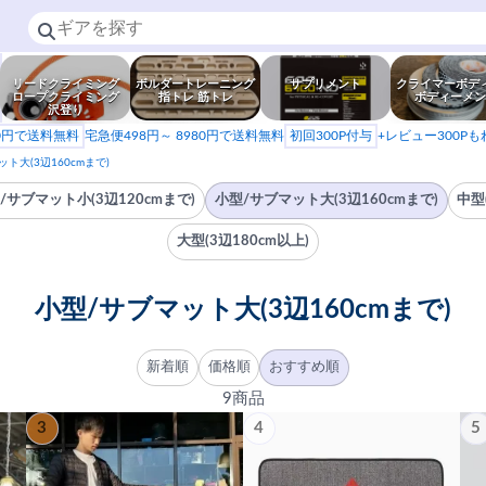
リードクライミング
ボルダートレーニング
サプリメント
クライマーボデ
ロープクライミング
指トレ 筋トレ
ボディーメン
沢登り
80円で送料無料
宅急便498円～ 8980円で送料無料
初回300P付与
+レビュー300P
ト大(3辺160cmまで)
/サブマット小(3辺120cmまで)
小型/サブマット大(3辺160cmまで)
中型
大型(3辺180cm以上)
小型/サブマット大(3辺160cmまで)
新着順
価格順
おすすめ順
9商品
3
4
5