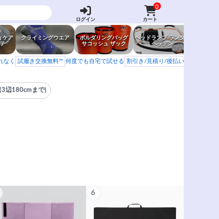
0
ログイン
カート
ィケア
クライミングウエア
ボルダリングバッグ
ヘッドランプ ランタン
防虫グッ
テ
サコッシュ ザック
ヘッデン
岩場ア
もれなく
試履き交換無料™
何度でも自宅で試せる
割引き/見積り/後払い
学校 山岳会
(3辺180cmまで)
6