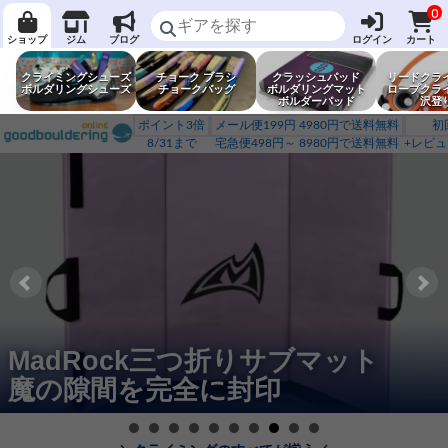
0
ショップ
ジム
ブログ
ログイン
カート
クライミングシューズ
チョーク ブラシ
クラッシュパッド
リードクラ
ボルダリングシューズ
チョークバッグ
ボルダリングマット
ロープクラ
ボルダーパッド
沢登
ポイント3倍
メール便199円 4980円で送料無料
初
8/31まで
宅急便498円～ 8980円で送料無料
+レビュ
MadRock三つ折りサブマット
魔の隙間を完全に封印