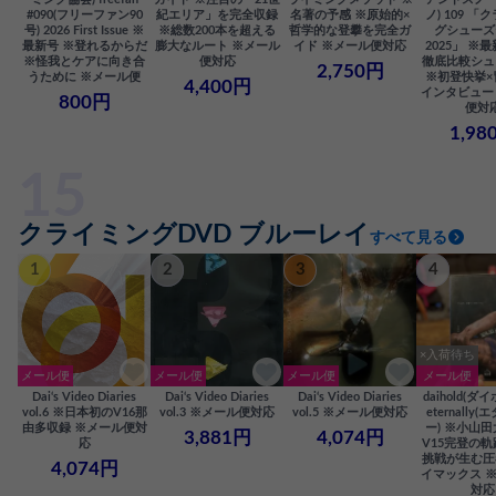
#090(フリーファン90
紀エリア」を完全収録
名著の予感 ※原始的×
ノ) 109 「
号) 2026 First Issue ※
※総数200本を超える
哲学的な登攀を完全ガ
グシューズ
最新号 ※登れるからだ
膨大なルート ※メール
イド ※メール便対応
2025」 ※
※怪我とケアに向き合
便対応
徹底比較シュ
2,750円
うために ※メール便
※初登快挙×
4,400円
インタビュー
800円
便対
1,98
クライミングDVD ブルーレイ
すべて見る
1
2
3
4
×入荷待ち
メール便
メール便
メール便
メール便
Dai‘s Video Diaries
Dai‘s Video Diaries
Dai‘s Video Diaries
daihold(ダ
vol.6 ※日本初のV16那
vol.3 ※メール便対応
vol.5 ※メール便対応
eternally
由多収録 ※メール便対
ー) ※小山
3,881円
4,074円
応
V15完登の軌
挑戦が生む圧
4,074円
イマックス 
対応