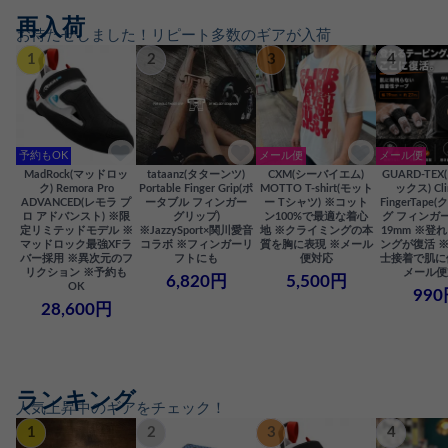
再入荷
お待たせしました！リピート多数のギアが入荷
1
2
3
4
予約もOK
メール便
メール便
MadRock(マッドロッ
tataanz(タターンツ)
CXM(シーバイエム)
GUARD-TE
ク) Remora Pro
Portable Finger Grip(ポ
MOTTO T-shirt(モット
ックス) Cli
ADVANCED(レモラ プ
ータブル フィンガー
ー Tシャツ) ※コット
FingerTap
ロ アドバンスト) ※限
グリップ)
ン100%で最適な着心
グ フィンガー
定リミテッドモデル ※
※JazzySport×関川愛音
地 ※クライミングの本
19mm ※登
マッドロック最強XFラ
コラボ ※フィンガーリ
質を胸に表現 ※メール
ングが復活 
バー採用 ※異次元のフ
フトにも
便対応
士接着で肌に
リクション ※予約も
メール便
6,820円
5,500円
OK
990
28,600円
ランキング
人気上昇中のギアをチェック！
1
2
3
4