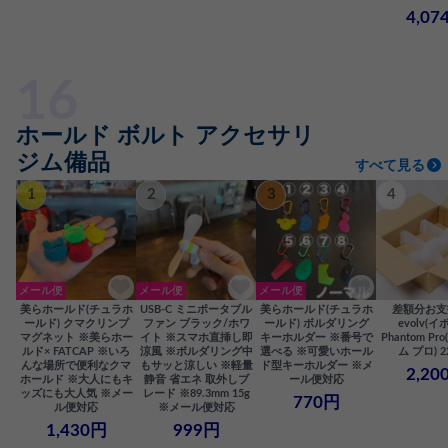
4,07
ホールド ボルト アクセサリ
ジム備品
すべて見る
1
2
3
4
メール便
メール便
メール便
美らホールド(チュラホ
USB-C ミニポータブル
美らホールド(チュラホ
差額分お支
ールド) クマクリンプ
ファン ブラック/ホワ
ールド) ボルダリング
evolv(イ
マグネット ※美らホー
イト ※スマホ直挿し即
キーホルダー ※番号で
Phantom P
ルド× FATCAP ※いろ
涼風 ※ボルダリング中
選べる ※可愛いホール
ム プロ) 2
んな場所で便利なクマ
もサッと涼しい ※軽量
ド型キーホルダー ※メ
2,20
ホールド ※大人にもキ
静音 省エネ 取外しブ
ール便対応
ッズにも大人気 ※メー
レード ※89.3mm 15g
770円
ル便対応
※メール便対応
1,430円
999円