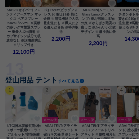
SABRE(セイバー) フロ
Big Forest(ビッグフォ
MOOMIN(ムーミン)
THERMOS(
ンティアーズマン マッ
レスト) 熊よけ鈴 熊に
Glass Lamp(グラスラ
チタンボトル 5
クス ベアスプレー
金棒 ※消音機能で人気
ンプ) ※お部屋に本物
驚きの210g
234mL/272mL ※実績
登山道にも ※職人によ
の炎 ※ゆらぎが最高の
注生産 #高
の多いクマ撃退スプレ
る澄んだ音色 ※特許取
癒しに ※かわいい北欧
使える #チタ
ー ※最大12m噴射 ※
得
デザイン ※贈り物に最
ンの高
カプサイシン成分で後
高
2,200円
14,3
遺症なし ※誤噴射防止
2,200円
クリップ付き
12,100円
登山用品 テント
すべて見る
1
2
3
4
メール便
メール便
メール便
NTG(日本炭酸瓦斯(株)
ARAI TENT(アライテ
ARAI TENT(アライテ
ARAI TEN
スポーツ酸素D トライ
ント) リペアシート ※
ント) フィールドリペ
ント) 塗る撥
アルセット/交換用酸
破れキズ修理 ※シート
アキット ※修復用具セ
スプレー比で
素ガスカートリッジ ※
を簡単補修 ※メール便
ット ※メール便対応
布 ※メー