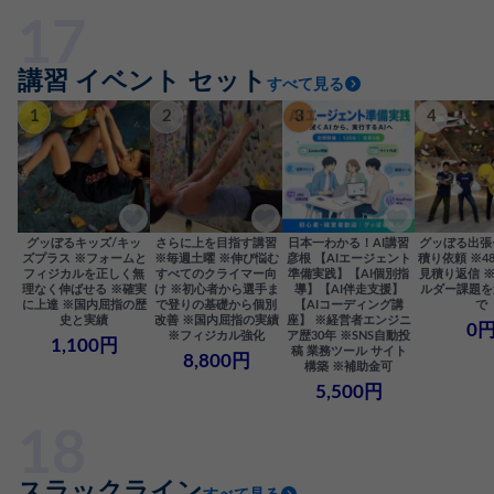
講習 イベント セット
すべて見る
1
2
3
4
グッぼるキッズ/キッ
さらに上を目指す講習
日本一わかる！AI講習
グッぼる出張
ズプラス ※フォームと
※毎週土曜 ※伸び悩む
彦根 【AIエージェント
積り依頼 ※4
フィジカルを正しく無
すべてのクライマー向
準備実践】【AI個別指
見積り返信 
理なく伸ばせる ※確実
け ※初心者から選手ま
導】【AI伴走支援】
ルダー課題を
に上達 ※国内屈指の歴
で登りの基礎から個別
【AIコーディング講
で
史と実績
改善 ※国内屈指の実績
座】 ※経営者エンジニ
0
※フィジカル強化
ア歴30年 ※SNS自動投
1,100円
稿 業務ツール サイト
8,800円
構築 ※補助金可
5,500円
スラックライン