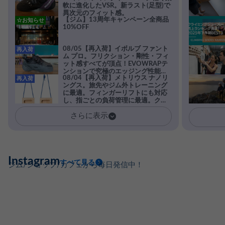
軟に進化したVSR。新ラスト(足型)で
異次元のフィット感。
【ジム】13周年キャンペーン全商品
☆お知らせ
10%OFF
08/05【再入荷】イボルブ ファント
再入荷
ム プロ。フリクション・剛性・フィ
ット感すべてが頂点！EVOWRAPテ
ンションで究極のエッジング性能を
08/04【再入荷】メトリウス ナノリ
再入荷
実現。進化系ラバーEvo-74はTRAX
ングス。旅先やジム外トレーニング
を凌駕する粘着力で極小ホールドに
に最適。フィンガーリフトにも対応
安心感。
し、指ごとの負荷管理に最適。クラ
イマーの指を本気で鍛えるギア。
さらに表示
Instagram
すべて見る
ジム/ショップ/カフェから毎日発信中！