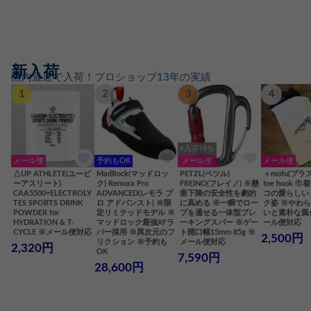
新入荷
国内最速で入荷！プロショップ13年の実績
1
2
3
4
×入荷待ち
メール便
予約もOK
メール便
メール便
△UP ATHLETE(ユーピ
MadRock(マッドロッ
PETZL(ペツル)
＋mofu(プラ
ーアスリート)
ク) Remora Pro
FREINO(フレイノ) ※懸
toe hook 
CAA5500+ELECTROLY
ADVANCED(レモラ プ
垂下降の安全性を劇的
コの愛らしい
TES SPORTS DRINK
ロ アドバンスト) ※限
に高める ※一瞬でロー
ク姿 ※やわ
POWDER for
定リミテッドモデル ※
プを通せる一体型ブレ
いと素朴な風
HYDRATION & T-
マッドロック最強XFラ
ーキングスパー ※ゲー
ール便対応
CYCLE ※メール便対応
バー採用 ※異次元のフ
ト開口幅15mm 85g ※
2,500円
リクション ※予約も
メール便対応
2,320円
OK
7,590円
28,600円