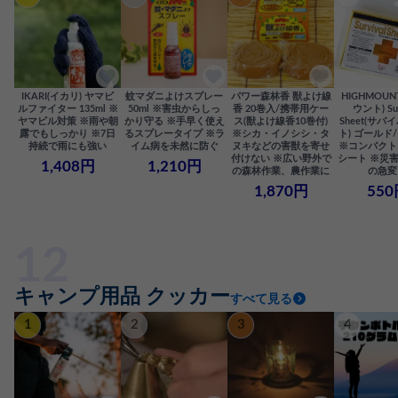
IKARI(イカリ) ヤマビ
蚊マダニよけスプレー
パワー森林香 獣よけ線
HIGHMOU
ルファイター 135ml ※
50ml ※害虫からしっ
香 20巻入/携帯用ケー
ウント) Sur
ヤマビル対策 ※雨や朝
かり守る ※手早く使え
ス(獣よけ線香10巻付)
Sheet(サ
露でもしっかり ※7日
るスプレータイプ ※ラ
※シカ・イノシシ・タ
ト) ゴールド
持続で雨にも強い
イム病を未然に防ぐ
ヌキなどの害獣を寄せ
※コンパクト
付けない ※広い野外で
シート ※災
1,408円
1,210円
の森林作業、農作業に
の急変
1,870円
550
キャンプ用品 クッカー
すべて見る
1
2
3
4