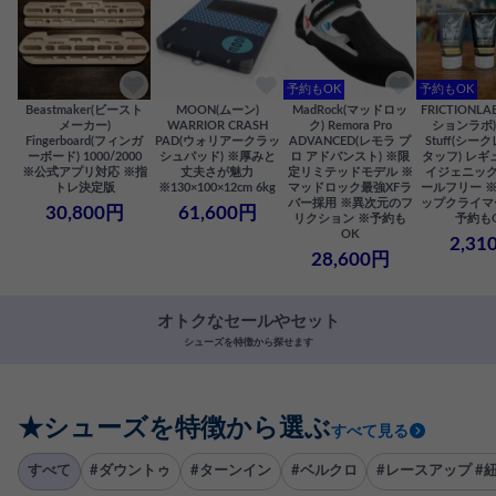
予約もOK
予約もOK
Beastmaker(ビースト
MOON(ムーン)
MadRock(マッドロッ
FRICTIONL
メーカー)
WARRIOR CRASH
ク) Remora Pro
ションラボ) S
Fingerboard(フィンガ
PAD(ウォリアークラッ
ADVANCED(レモラ プ
Stuff(シー
ーボード) 1000/2000
シュパッド) ※厚みと
ロ アドバンスト) ※限
タッフ) レギ
※公式アプリ対応 ※指
丈夫さが魅力
定リミテッドモデル ※
イジェニック
トレ決定版
※130×100×12cm 6kg
マッドロック最強XFラ
ールフリー 
バー採用 ※異次元のフ
ップクライマ
30,800円
61,600円
リクション ※予約も
予約も
OK
2,31
28,600円
オトクなセールやセット
シューズを特徴から探せます
★シューズを特徴から選ぶ
すべて見る
すべて
#ダウントゥ
#ターンイン
#ベルクロ
#レースアップ #