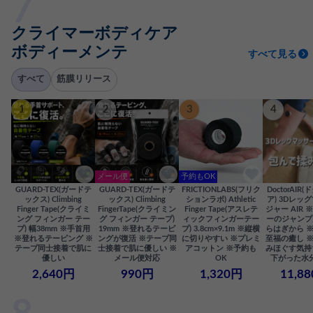
クライマーボディケア
ボディーメンテ
すべて見る
すべて
筋膜リリース
1
2
3
4
メール便
予約もOK
GUARD-TEX(ガードテ
GUARD-TEX(ガードテ
FRICTIONLABS(フリク
DoctorAIR
ックス) Climbing
ックス) Climbing
ションラボ) Athletic
ア) 3Dレッ
Finger Tape(クライミ
FingerTape(クライミン
Finger Tape(アスレテ
ジャー AIR
ング フィンガー テー
グ フィンガー テープ)
ィックフィンガーテー
ーのジャンプ
プ) 幅38mm ※手首用
19mm ※登れるテーピ
プ) 3.8cm×9.1m ※縦横
らはぎから 
※登れるテーピング ※
ングが復活 ※テープ同
に切りやすい ※プレミ
至福の癒し 
テープ同士接着で肌に
士接着で肌に優しい ※
アコットン ※予約も
みほぐす気持
優しい
メール便対応
OK
下がった水
2,640円
990円
1,320円
11,8