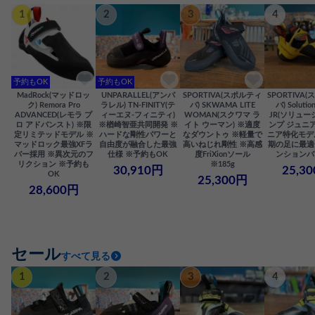
1
2
3
4
予約もOK
予約もOK
MadRock(マッドロッ
UNPARALLEL(アンパ
SPORTIVA(スポルティ
SPORTIVA
ク) Remora Pro
ラレル) TN-FINITY(テ
バ) SKWAMA LITE
バ) Solutio
ADVANCED(レモラ プ
ィーエヌ-フィニティ)
WOMAN(スクワマ ラ
JR(ソリュー
ロ アドバンスト) ※限
※楢崎智亜共同開発 ※
イト ウーマン) ※適度
ンプ ジュニア
定リミテッドモデル ※
ハードな剛性パワーと
なダウントゥ ※軽量で
ニア特化モデ
マッドロック最強XFラ
自由度が融合した最強
高いねじれ剛性 ※高感
期の足に最適
バー採用 ※異次元のフ
仕様 ※予約もOK
度FriXionソール
ンションバ
リクション ※予約も
※185g
30,910円
25,3
OK
25,300円
28,600円
セール
すべて見る
1
2
3
4