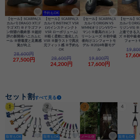
予約もOK
【セール】SCARPA(ス
【セール】SCARPA(ス
【セール】SCARPA(ス
【セール】SC
カルパ) DRAGO XT(ド
カルパ) INSTINCT VSR
カルパ) ORIGIN VS
カルパ) ORIG
ラゴ XT) ※ドラゴファ
LV(インスティンクト
WMN(オリジンVSウー
リジンVS) 
ン待望の最終形 ※超好
VSR ローボリューム)
マン) ※最高のエント
上達できる入
評の新開発ハニカムヒ
※軽く柔軟に進化した
リーシューズ ※初中級
ズ ※初中級
ール ※密着度と足裏感
VSR ※新ラストで異次
者向けコンフォートモ
フォート
覚が向上
元フィット感 ※予約も
デル ※2024年新モデ
19,8
OK
ル
28,600円
17,6
28,600円
19,800円
27,500円
24,200円
17,600円
セット割
すべて見る
1
2
3
4
取寄もOK
取寄もOK
メール便
取寄もOK