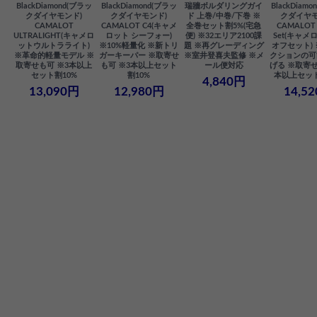
BlackDiamond(ブラッ
BlackDiamond(ブラッ
瑞牆ボルダリングガイ
BlackDiam
クダイヤモンド)
クダイヤモンド)
ド 上巻/中巻/下巻 ※
クダイヤモ
CAMALOT
CAMALOT C4(キャメ
全巻セット割5%(宅急
CAMALOT 
ULTRALIGHT(キャメロ
ロット シーフォー)
便) ※32エリア2100課
Set(キャメロ
ットウルトラライト)
※10%軽量化 ※新トリ
題 ※再グレーディング
オフセット)
※革命的軽量モデル ※
ガーキーパー ※取寄せ
※室井登喜夫監修 ※メ
クションの可
取寄せも可 ※3本以上
も可 ※3本以上セット
ール便対応
げる ※取寄せ
セット割10%
割10%
本以上セット
4,840円
13,090円
12,980円
14,5