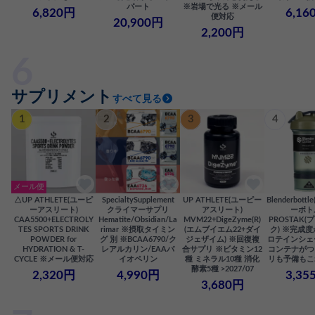
パート
※岩場で光る ※メール
6,820円
6,16
便対応
20,900円
2,200円
サプリメント
すべて見る
1
2
3
4
メール便
△UP ATHLETE(ユーピ
SpecialtySupplement
UP ATHLETE(ユーピー
Blenderbot
ーアスリート)
クライマーサプリ
アスリート)
ーボト
CAA5500+ELECTROLY
Hematite/Obsidian/La
MVM22+DigeZyme(R)
PROSTAK
TES SPORTS DRINK
rimar ※摂取タイミン
(エムブイエム22+ダイ
ク) ※完成
POWDER for
グ 別 ※BCAA6790/ク
ジェザイム) ※回復複
ロテインシェ
HYDRATION & T-
レアルカリン/EAAバ
合サプリ ※ビタミン12
コンテナがつ
CYCLE ※メール便対応
イオペリン
種 ミネラル10種 消化
リも予備もこ
酵素5種 >2027/07
2,320円
4,990円
3,35
3,680円