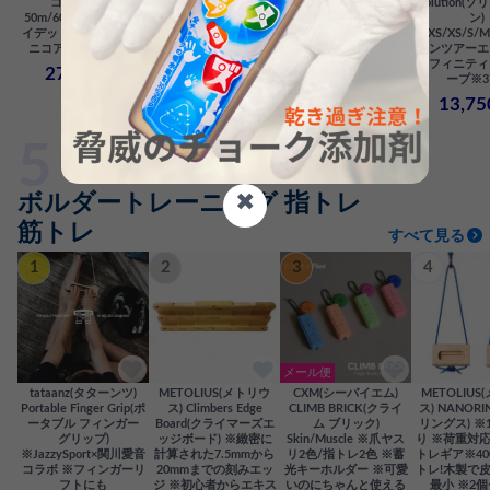
コア) 9.8mm
クス) 35/45/60L ※プ
Women's Solution(ウィ
Solution(
50m/60m/70m ※ブラ
ロ仕様 ※高耐久素材
メンズ ソリューショ
ン)
イデッドコア構造 ※ユ
※自立型楕円底
ン) XXS/XS/S/M/L ※
XXS/XS/S/
ニコア処理 ※61g/m
オールラウンド ※高耐
コンツアーエ
22,000円
久 378g
ンフィニティ
27,500円
ープ※3
13,750円
13,7
✖
ボルダートレーニング 指トレ
筋トレ
すべて見る
1
2
3
4
メール便
tataanz(タターンツ)
METOLIUS(メトリウ
CXM(シーバイエム)
METOLIUS
Portable Finger Grip(ポ
ス) Climbers Edge
CLIMB BRICK(クライ
ス) NANORI
ータブル フィンガー
Board(クライマーズエ
ム ブリック)
リングス) ※
グリップ)
ッジボード) ※緻密に
Skin/Muscle ※爪ヤス
り ※荷重対
※JazzySport×関川愛音
計算された7.5mmから
リ2色/指トレ2色 ※蓄
トレギア※40
コラボ ※フィンガーリ
20mmまでの刻みエッ
光キーホルダー ※可愛
トレ!木製で
フトにも
ジ ※初心者からエキス
いのにちゃんと使える
最小 ※2