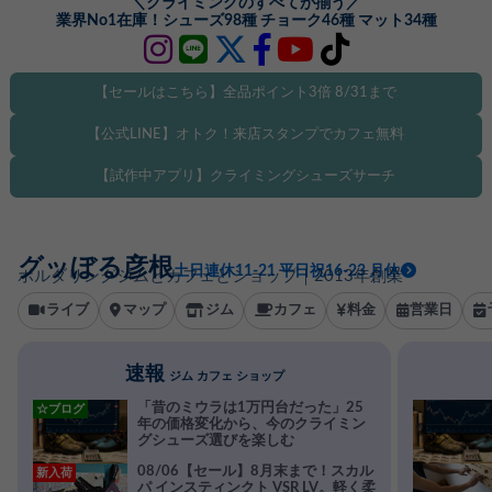
＼クライミングのすべてが揃う／
業界No1在庫！シューズ98種 チョーク46種 マット34種
【セールはこちら】全品ポイント3倍 8/31まで
【公式LINE】オトク！来店スタンプでカフェ無料
【試作中アプリ】クライミングシューズサーチ
グッぼる彦根
土日連休11-21 平日祝16-23 月休
ボルダリングジムとカフェとショップ｜2013年創業
ライブ
マップ
ジム
カフェ
料金
営業日
速報
ジム カフェ ショップ
「昔のミウラは1万円台だった」25
☆ブログ
年の価格変化から、今のクライミン
グシューズ選びを楽しむ
08/06【セール】8月末まで！スカル
新入荷
パ インスティンクト VSR LV。軽く柔