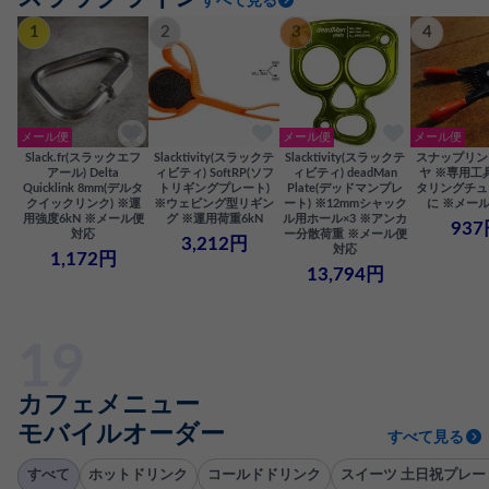
すべて見る
1
2
3
4
メール便
メール便
メール便
Slack.fr(スラックエフ
Slacktivity(スラックテ
Slacktivity(スラックテ
スナップリン
アール) Delta
ィビティ) SoftRP(ソフ
ィビティ) deadMan
ヤ ※専用工
Quicklink 8mm(デルタ
トリギングプレート)
Plate(デッドマンプレ
タリングチュ
クイックリンク) ※運
※ウェビング型リギン
ート) ※12mmシャック
に ※メー
用強度6kN ※メール便
グ ※運用荷重6kN
ル用ホール×3 ※アンカ
937
対応
ー分散荷重 ※メール便
3,212円
対応
1,172円
13,794円
カフェメニュー
モバイルオーダー
すべて見る
すべて
ホットドリンク
コールドドリンク
スイーツ 土日祝プレー