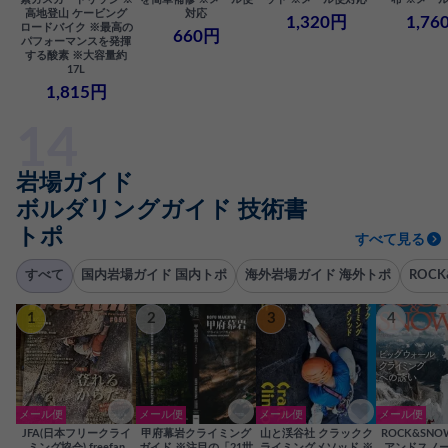
高地登山 ケービング
対応
1,320円
1,76
ロードバイク ※最高の
660円
パフォーマンスを発揮
する酸素 ※大容量約
17L
1,815円
岩場ガイド
ボルダリングガイド 技術書
トポ
すべて見る
すべて
国内岩場ガイド 国内トポ
海外岩場ガイド 海外トポ
ROC
1
2
3
4
メール便
メール便
メール便
メール便
JFA(日本フリークライ
甲府幕岩クライミング
山と渓谷社 クラックク
ROCK&SN
ミング協会) freefan
ガイド ※注目の「21世
ライミングメソッド ※
アンドスノー