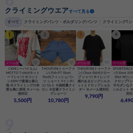
クライミングウエア
すべて見る
すべて
クライミングパンツ・ボルダリングパンツ
クライミングTシ
1
2
3
4
メール便
メール便
メール便
CXM(シーバイエム)
THOUFUN(トゥーファ
THOUFUN(トゥーファ
SPORTIVA
MOTTO T-shirt(モット
ン) Fish-PT Short
ン) Clove Shirt(クロー
バ) Since 192
ー Tシャツ) ※コット
9inch(フィッシュパン
ブ シャツ) ※トレンド
Shirt W(シ
ン100%で最適な着心
ツ ショート 9インチ)
感のあるビッグシルエ
クロップTシ
地 ※クライミングの本
コバルト ※超軽量ナイ
ットとドロップショル
※モダンなク
質を胸に表現 ※メール
ロン ※定番クライミン
ダー ※メール便対応
シルエット 
便対応
グショーツ
対応
9,790円
5,500円
10,780円
6,49