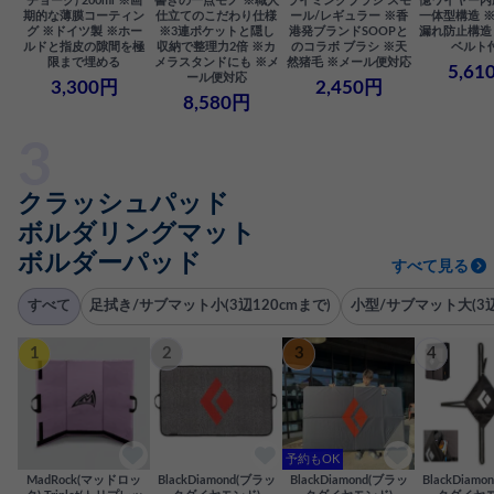
チョーク) 200ml ※画
書きの一点モノ ※職人
ライミングブラシ スモ
憶ワイヤー内
期的な薄膜コーティン
仕立てのこだわり仕様
ール/レギュラー ※香
一体型構造 
グ ※ドイツ製 ※ホー
※3連ポケットと隠し
港発ブランドSOOPと
漏れ防止構造 
ルドと指皮の隙間を極
収納で整理力2倍 ※カ
のコラボ ブラシ ※天
ベルト
限まで埋める
メラスタンドにも ※メ
然猪毛 ※メール便対応
5,61
ール便対応
3,300円
2,450円
8,580円
クラッシュパッド
ボルダリングマット
ボルダーパッド
すべて見る
すべて
足拭き/サブマット小(3辺120cmまで)
小型/サブマット大(3辺
1
2
3
4
予約もOK
MadRock(マッドロッ
BlackDiamond(ブラッ
BlackDiamond(ブラッ
BlackDiam