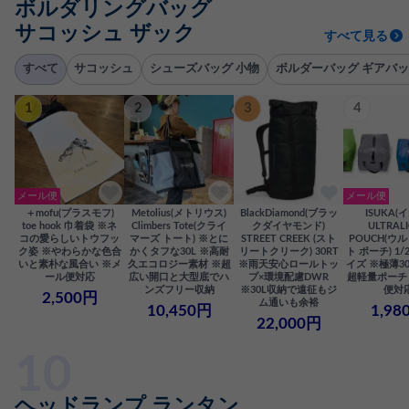
ボルダリングバッグ
サコッシュ ザック
すべて見る
すべて
サコッシュ
シューズバッグ 小物
ボルダーバッグ ギアバッ
1
2
3
4
メール便
メール便
＋mofu(プラスモフ)
Metolius(メトリウス)
BlackDiamond(ブラッ
ISUKA(
toe hook 巾着袋 ※ネ
Climbers Tote(クライ
クダイヤモンド)
ULTRAL
コの愛らしいトウフッ
マーズ トート) ※とに
STREET CREEK (スト
POUCH(ウ
ク姿 ※やわらかな色合
かくタフな30L ※高耐
リートクリーク) 30RT
ト ポーチ) 1/2
いと素朴な風合い ※メ
久エコロジー素材 ※超
※雨天安心ロールトッ
イズ ※極薄3
ール便対応
広い開口と大型底でハ
プ×環境配慮DWR
超軽量ポーチ
ンズフリー収納
※30L収納で遠征もジ
便対
2,500円
ム通いも余裕
10,450円
1,98
22,000円
ヘッドランプ ランタン