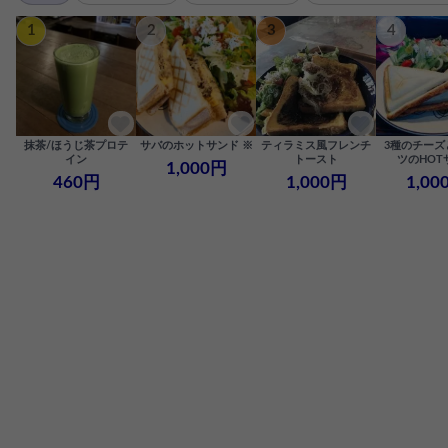
1
2
3
4
抹茶/ほうじ茶プロテ
サバのホットサンド ※
ティラミス風フレンチ
3種のチーズ
イン
トースト
ツのHOT
1,000円
460円
1,000円
1,00