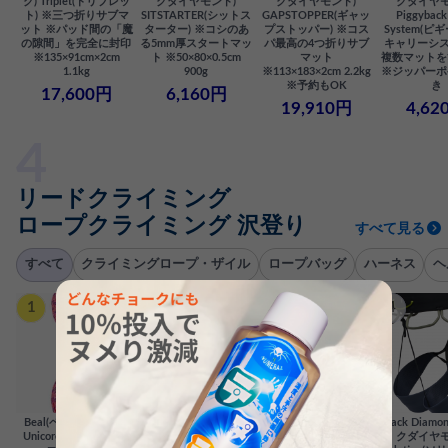
ク) Triplet(トリプレッ
クダイヤモンド)
クダイヤモンド)
クダイヤモ
ト) ※三つ折りサブマ
SITSTARTER(シットス
GAPSTOPPER(ギャッ
Piggyback
ット ※パッド間の「魔
ターター) ※コシのあ
プストッパー) ※コス
System(
の隙間」を完全に封印
る5mm厚スタートマッ
パ最高の4つ折りサブ
キャリーシス
※135×91cm×2cm
ト ※50×80×0.5cm
マット
複数マットを
1.1kg
900g
※113×183×2cm 2.2kg
※ジッパーポ
※予約もOK
き
17,600円
6,160円
19,910円
4,62
リードクライミング
ロープクライミング 沢登り
すべて見る
すべて
クライミングロープ・ザイル
ロープバッグ
ハーネス
ヘ
1
2
3
4
Beal(ベアール) Berlin
Beal(ベアール)
Black Diamond(ブラッ
Black Diam
Unicore(ベルリンユニ
MADMAX(マッドマッ
クダイヤモンド)
クダイヤモ