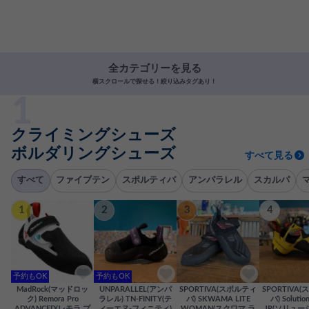
全カテゴリーを見る
横スクロールで探せる！絞り込みタグあり！
クライミングシューズ
ボルダリングシューズ
すべて見る
すべて
ファイブテン
スポルティバ
アンパラレル
スカルパ
1
2
3
4
予約もOK
予約もOK
MadRock(マッドロッ
UNPARALLEL(アンパ
SPORTIVA(スポルティ
SPORTIVA
ク) Remora Pro
ラレル) TN-FINITY(テ
バ) SKWAMA LITE
バ) Solutio
ADVANCED(レモラ プ
ィーエヌ-フィニティ)
WOMAN(スクワマ ラ
JR(ソリュー