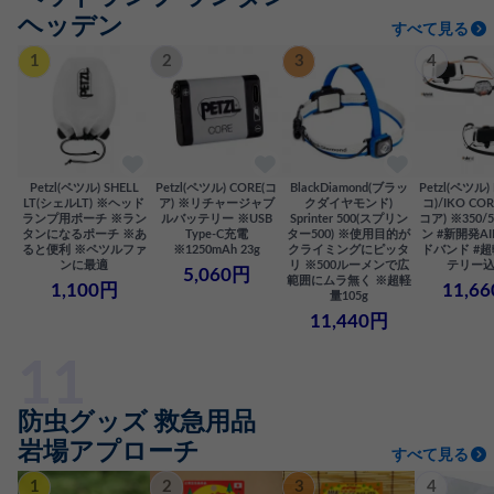
ヘッデン
すべて見る
1
2
3
4
Petzl(ペツル) SHELL
Petzl(ペツル) CORE(コ
BlackDiamond(ブラッ
Petzl(ペツル)
LT(シェルLT) ※ヘッド
ア) ※リチャージャブ
クダイヤモンド)
コ)/IKO CO
ランプ用ポーチ ※ラン
ルバッテリー ※USB
Sprinter 500(スプリン
コア) ※350/
タンになるポーチ ※あ
Type-C充電
ター500) ※使用目的が
ン #新開発AI
ると便利 ※ペツルファ
※1250mAh 23g
クライミングにピッタ
ドバンド #
ンに最適
リ ※500ルーメンで広
テリー込
5,060円
範囲にムラ無く ※超軽
1,100円
11,6
量105g
11,440円
防虫グッズ 救急用品
岩場アプローチ
すべて見る
1
2
3
4