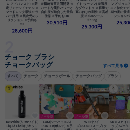
ロ アドバンスト) ※限
※楢崎智亜共同開発 ※
イト ウーマン) ※適度
ンプ ジュニア
定リミテッドモデル ※
ハードな剛性パワーと
なダウントゥ ※軽量で
ニア特化モデ
マッドロック最強XFラ
自由度が融合した最強
高いねじれ剛性 ※高感
期の足に最適
バー採用 ※異次元のフ
仕様 ※予約もOK
度FriXionソール
ンションバ
リクション ※予約も
※185g
30,910円
25,3
OK
25,300円
28,600円
チョーク ブラシ
チョークバッグ
すべて見る
すべて
チョーク
チョークボール
チョークバッグ
ブラシ
1
2
3
4
メール便
メール便
Re:White(リ:ホワイト)
CXM(シーバイエム)
WISE(ワイ
SKY(スカイ) 
Liquid Chalk(リキッド
PORTER(ポルテ) ※手
ズ)×SOOP(スープ) ク
ップ) S/M/